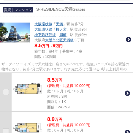
S-RESIDENCE天満Gracis
賃貸｜マンション
大阪環状線
「
天満
」駅 徒歩7分
大阪環状線
「
桜ノ宮
」駅 徒歩9分
地下鉄堺筋線
「
扇町
」駅 徒歩9分
大阪府
大阪市北区
天満橋
３丁目
8.5
9
万円～
万円
築年数：築4年 ｜募集中：
4室
階数：10階建
ザ・ダイソー イズミヤ天六樋之口店まで495mです。根強いニーズを誇る駅近の
物件となり、徒歩7分に駅があります。行き先に応じて選べる3駅以上利用可の物
件です。地上10階建ての物件。...
8.5
万
円
(管理費・共益費 10,000円)
敷：0ヶ月｜礼：0ヶ月
所在階：3階
間取り：1K
面積：24.75㎡
8.9
万
円
(管理費・共益費 10,000円)
敷：0ヶ月｜礼：0ヶ月