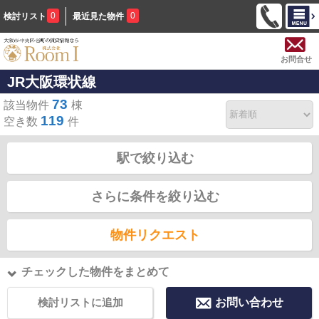
0
0
検討リスト
最近見た物件
お問合せ
JR大阪環状線
73
該当物件
棟
119
空き数
件
駅で絞り込む
さらに条件を絞り込む
物件リクエスト
チェックした物件をまとめて
検討リストに追加
お問い合わせ