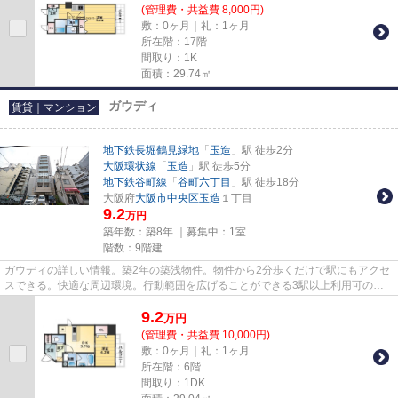
(管理費・共益費 8,000円)
敷：0ヶ月｜礼：1ヶ月
所在階：17階
間取り：1K
面積：29.74㎡
ガウディ
賃貸｜マンション
地下鉄長堀鶴見緑地
「
玉造
」駅 徒歩2分
大阪環状線
「
玉造
」駅 徒歩5分
地下鉄谷町線
「
谷町六丁目
」駅 徒歩18分
大阪府
大阪市中央区
玉造
１丁目
9.2
万円
築年数：築8年 ｜募集中：
1室
階数：9階建
ガウディの詳しい情報。築2年の築浅物件。物件から2分歩くだけで駅にもアクセ
スできる。快適な周辺環境。行動範囲を広げることができる3駅以上利用可のマ
ンションです。内見のご連絡は...
9.2
万
円
(管理費・共益費 10,000円)
敷：0ヶ月｜礼：1ヶ月
所在階：6階
間取り：1DK