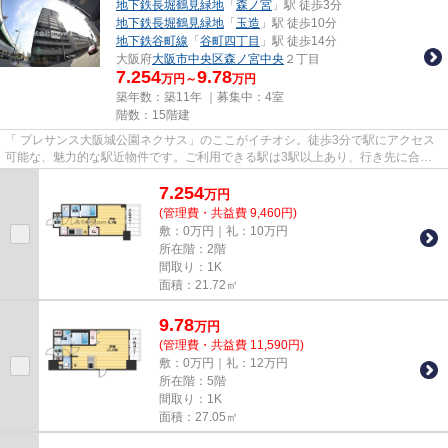
地下鉄長堀鶴見緑地
「
森ノ宮
」駅 徒歩3分
地下鉄長堀鶴見緑地
「
玉造
」駅 徒歩10分
地下鉄谷町線
「
谷町四丁目
」駅 徒歩14分
大阪府
大阪市中央区
森ノ宮中央
２丁目
7.254
9.78
万円～
万円
築年数：築11年 ｜募集中：
4室
階数：15階建
「 プレサンス大阪城公園ネクサス」のここがイチオシ。徒歩3分で駅にアクセス
可能な、魅力的な駅近物件です。ご利用できる駅は3駅以上あり、行き先に合わ
せて駅の使い分けができます。...
7.254
万
円
(管理費・共益費 9,460円)
敷：0万円｜礼：10万円
所在階：2階
間取り：1K
面積：21.72㎡
9.78
万
円
(管理費・共益費 11,590円)
敷：0万円｜礼：12万円
所在階：5階
間取り：1K
面積：27.05㎡