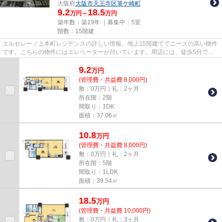
大阪府
大阪市天王寺区
筆ケ崎町
9.2
18.5
万円～
万円
築年数：築19年 ｜募集中：
5室
階数：15階建
エルセレーノ上本町レジデンスの詳しい情報。地上15階建てでニーズの高い物件
です。こちらの物件にはエレベーターが付いています。周辺には、徒歩5分で利
用できる駅があります。Room I...
9.2
万
円
(管理費・共益費 8,000円)
敷：0万円｜礼：2ヶ月
所在階：2階
間取り：1DK
面積：37.06㎡
10.8
万
円
(管理費・共益費 8,000円)
敷：0万円｜礼：2ヶ月
所在階：5階
間取り：1LDK
面積：39.54㎡
18.5
万
円
(管理費・共益費 10,000円)
敷：0万円｜礼：3ヶ月