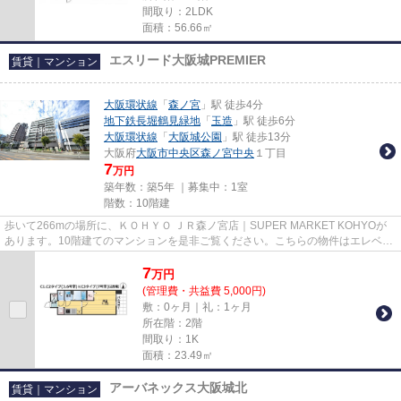
間取り：2LDK
面積：56.66㎡
エスリード大阪城PREMIER
賃貸｜マンション
大阪環状線
「
森ノ宮
」駅 徒歩4分
地下鉄長堀鶴見緑地
「
玉造
」駅 徒歩6分
大阪環状線
「
大阪城公園
」駅 徒歩13分
大阪府
大阪市中央区
森ノ宮中央
１丁目
7
万円
築年数：築5年 ｜募集中：
1室
階数：10階建
歩いて266mの場所に、ＫＯＨＹＯ ＪＲ森ノ宮店｜SUPER MARKET KOHYOが
あります。10階建てのマンションを是非ご覧ください。こちらの物件はエレベー
ター付きです。こちらはマンションタ...
7
万
円
(管理費・共益費 5,000円)
敷：0ヶ月｜礼：1ヶ月
所在階：2階
間取り：1K
面積：23.49㎡
アーバネックス大阪城北
賃貸｜マンション