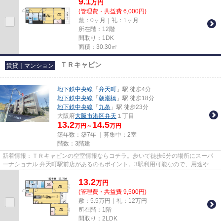
9.1
万
円
(管理費・共益費 6,000円)
敷：0ヶ月｜礼：1ヶ月
所在階：12階
間取り：1DK
面積：30.30㎡
ＴＲキャビン
賃貸｜マンション
地下鉄中央線
「
弁天町
」駅 徒歩4分
地下鉄中央線
「
朝潮橋
」駅 徒歩18分
地下鉄中央線
「
九条
」駅 徒歩23分
大阪府
大阪市港区
弁天
１丁目
13.2
14.5
万円～
万円
築年数：築7年 ｜募集中：
2室
階数：3階建
新着情報：ＴＲキャビンの空室情報ならコチラ。歩いて徒歩6分の場所にスーパ
ーナショナル 弁天町駅前店があるのもポイント。3駅利用可能なので、用途や行
き先に応じて経路を選択できま...
13.2
万
円
(管理費・共益費 9,500円)
敷：5.5万円｜礼：12万円
所在階：1階
間取り：2LDK