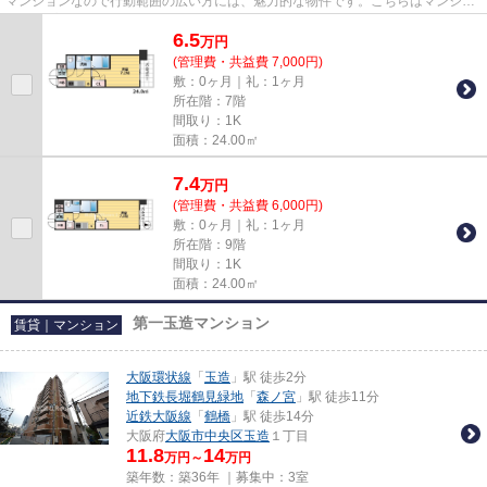
マンションなので行動範囲の広い方には、魅力的な物件です。こちらはマンショ
ンタイプになります。14階建て...
6.5
万
円
(管理費・共益費 7,000円)
敷：0ヶ月｜礼：1ヶ月
所在階：7階
間取り：1K
面積：24.00㎡
7.4
万
円
(管理費・共益費 6,000円)
敷：0ヶ月｜礼：1ヶ月
所在階：9階
間取り：1K
面積：24.00㎡
第一玉造マンション
賃貸｜マンション
大阪環状線
「
玉造
」駅 徒歩2分
地下鉄長堀鶴見緑地
「
森ノ宮
」駅 徒歩11分
近鉄大阪線
「
鶴橋
」駅 徒歩14分
大阪府
大阪市中央区
玉造
１丁目
11.8
14
万円～
万円
築年数：築36年 ｜募集中：
3室