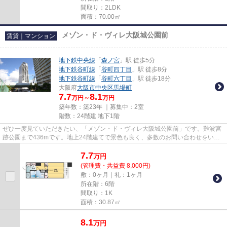
間取り：2LDK
面積：70.00㎡
メゾン・ド・ヴィレ大阪城公園前
賃貸｜マンション
地下鉄中央線
「
森ノ宮
」駅 徒歩5分
地下鉄谷町線
「
谷町四丁目
」駅 徒歩8分
地下鉄谷町線
「
谷町六丁目
」駅 徒歩18分
大阪府
大阪市中央区
馬場町
7.7
8.1
万円～
万円
築年数：築23年 ｜募集中：
2室
階数：24階建 地下1階
ぜひ一度見ていただきたい、「メゾン・ド・ヴィレ大阪城公園前」です。難波宮
跡公園まで436mです。地上24階建てで景色も良く、多数のお問い合わせをいた
だいております。こちらはマン...
7.7
万
円
(管理費・共益費 8,000円)
敷：0ヶ月｜礼：1ヶ月
所在階：6階
間取り：1K
面積：30.87㎡
8.1
万
円