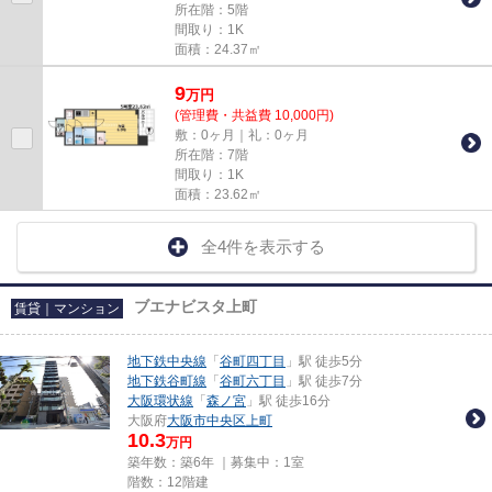
所在階：5階
間取り：1K
面積：24.37㎡
9
万
円
(管理費・共益費 10,000円)
敷：0ヶ月｜礼：0ヶ月
所在階：7階
間取り：1K
面積：23.62㎡
全4件を表示する
ブエナビスタ上町
賃貸｜マンション
地下鉄中央線
「
谷町四丁目
」駅 徒歩5分
地下鉄谷町線
「
谷町六丁目
」駅 徒歩7分
大阪環状線
「
森ノ宮
」駅 徒歩16分
大阪府
大阪市中央区
上町
10.3
万円
築年数：築6年 ｜募集中：
1室
階数：12階建