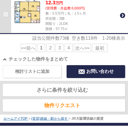
12.3
万
円
(管理費・共益費 6,000円)
敷：5.5万円｜礼：1.5ヶ月
所在階：3階
間取り：2LDK
面積：57.75㎡
該当公開件数
73
棟 空き数
119
件
1-20
棟表示
1
2
3
4
<<前へ
次へ>>
最初
チェックした物件をまとめて
検討リストに追加
お問い合わせ
さらに条件を絞り込む
物件リクエスト
ルームアイTOP
>
(賃貸)路線・駅から探す
>
JR大阪環状線の賃貸