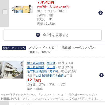
7.454
万
円
(管理費・共益費 9,460円)
敷：0ヶ月｜礼：10万円
所在階：9階
間取り：1K
面積：21.72㎡
全4件を表示する
メゾン・ド・ヒロⅡ 旭化成ヘーベルメゾン
賃貸｜マンション
HEBEL HAUS
地下鉄谷町線
「
阿倍野
」駅 徒歩14分
地下鉄谷町線
「
天王寺
」駅 徒歩20分
地下鉄御堂筋線
「
昭和町
」駅 徒歩18分
大阪府
大阪市阿倍野区
丸山通
２丁目
12.3
万円
築年数：築7年 ｜募集中：
1室
階数：3階建
ぜひ一度見ていただきたい、「メゾン・ド・ヒロⅡ 旭化成ヘーベルメゾン
HEBEL HAUS」です。こちらのマンションからなら、2沿線を利用できます。平
成31年築のコチラの物件は、落ち着き...