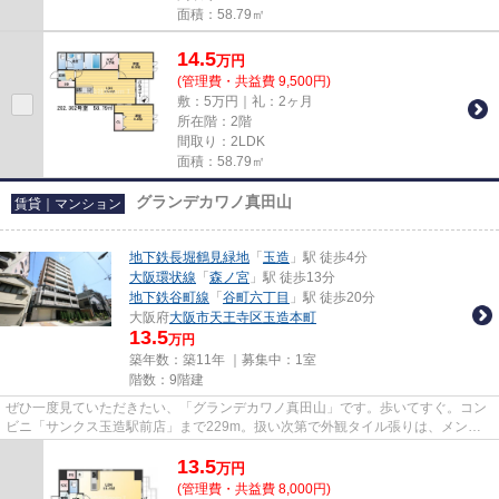
面積：58.79㎡
14.5
万
円
(管理費・共益費 9,500円)
敷：5万円｜礼：2ヶ月
所在階：2階
間取り：2LDK
面積：58.79㎡
グランデカワノ真田山
賃貸｜マンション
地下鉄長堀鶴見緑地
「
玉造
」駅 徒歩4分
大阪環状線
「
森ノ宮
」駅 徒歩13分
地下鉄谷町線
「
谷町六丁目
」駅 徒歩20分
大阪府
大阪市天王寺区
玉造本町
13.5
万円
築年数：築11年 ｜募集中：
1室
階数：9階建
ぜひ一度見ていただきたい、「グランデカワノ真田山」です。歩いてすぐ。コン
ビニ「サンクス玉造駅前店」まで229m。扱い次第で外観タイル張りは、メンテ
ナスフリーとなります。3駅以上...
13.5
万
円
(管理費・共益費 8,000円)