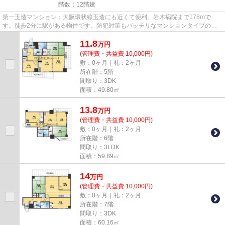
階数：12階建
第一玉造マンション：大阪環状線玉造にも近くて便利。岩木病院まで178mで
す。徒歩2分に駅がある物件です。防犯対策もバッチリなマンションタイプの物
件です。Room Iでは、大阪環状線玉...
11.8
万
円
(管理費・共益費 10,000円)
敷：0ヶ月｜礼：2ヶ月
所在階：5階
間取り：3DK
面積：49.80㎡
13.8
万
円
(管理費・共益費 10,000円)
敷：0ヶ月｜礼：2ヶ月
所在階：6階
間取り：3LDK
面積：59.89㎡
14
万
円
(管理費・共益費 10,000円)
敷：0ヶ月｜礼：2ヶ月
所在階：7階
間取り：3DK
面積：60.16㎡