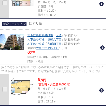
敷：0ヶ月｜礼：2ヶ月
所在階：8階
間取り：1LDK
面積：40.82㎡
ゆずり葉
賃貸｜マンション
地下鉄長堀鶴見緑地
「
玉造
」駅 徒歩7分
地下鉄谷町線
「
谷町六丁目
」駅 徒歩11分
地下鉄中央線
「
谷町四丁目
」駅 徒歩14分
大阪府
大阪市中央区
上町
１丁目
6
万円
築年数：築28年 ｜募集中：
1室
階数：7階建
多くの方からご好評頂いているゆずり葉のご紹介です。最寄りのスーパー「ライ
フ 清水谷」まで401mです。防犯対策の行き届いた造りがポイント。周辺に駅が3
つ以上あるので、ビジネスマ...
6
万
円
(管理費・共益費 8,000円)
敷：0ヶ月｜礼：1ヶ月
所在階：4階
間取り：1DK
面積：27.19㎡