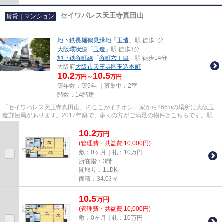
セイワパレス天王寺真田山
賃貸｜マンション
地下鉄長堀鶴見緑地
「
玉造
」駅 徒歩1分
大阪環状線
「
玉造
」駅 徒歩3分
地下鉄谷町線
「
谷町六丁目
」駅 徒歩14分
大阪府
大阪市天王寺区
玉造本町
10.2
10.5
万円～
万円
築年数：築9年 ｜募集中：
2室
階数：14階建
「セイワパレス天王寺真田山」のここがイチオシ。家から266mの場所に大阪玉
造郵便局があります。2017年築で、多くの方がご満足の物件はこちらです。駅ま
で歩いてアクセスできる、徒歩1...
10.2
万
円
(管理費・共益費 10,000円)
敷：0ヶ月｜礼：10万円
所在階：3階
間取り：1LDK
面積：34.03㎡
10.5
万
円
(管理費・共益費 10,000円)
敷：0ヶ月｜礼：10万円