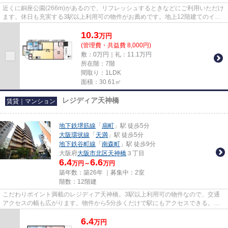
近くに銅座公園(266m)があるので、リフレッシュするときなどにご利用いただけ
ます。休日も充実する3駅以上利用可の物件がお薦めです。地上12階建てのイチ
オシの物件です。魅力的な駅近...
10.3
万
円
(管理費・共益費 8,000円)
敷：0万円｜礼：11.1万円
所在階：7階
間取り：1LDK
面積：30.61㎡
レジディア天神橋
賃貸｜マンション
地下鉄堺筋線
「
扇町
」駅 徒歩5分
大阪環状線
「
天満
」駅 徒歩5分
地下鉄谷町線
「
南森町
」駅 徒歩9分
大阪府
大阪市北区
天神橋
３丁目
6.4
6.6
万円～
万円
築年数：築26年 ｜募集中：
2室
階数：12階建
こだわりポイント満載のレジディア天神橋。3駅以上利用可の物件なので、交通
アクセスの幅も広がります。物件から5分歩くだけで駅にもアクセスできる。快
適な周辺環境。設備が充実した...
6.4
万
円