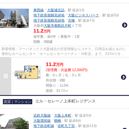
東西線
「
大阪城北詰
」駅 徒歩1分
地下鉄長堀鶴見緑地
「
大阪ビジネスパーク
」駅 徒歩5分
地下鉄長堀鶴見緑地
「
京橋
」駅 徒歩7分
大阪府
大阪市都島区
片町
１丁目
11.2
万円
築年数：築4年 ｜募集中：
1室
階数：9階建
新着情報：アーバネックス大阪城北の空室情報ならコチラ。日用品を揃えるのに
便利なホームセンター「ホームセンターコーナン・片町店」まで、237mです。
こちらの物件はマンションです...
11.2
万
円
(管理費・共益費 12,000円)
敷：0ヶ月｜礼：0ヶ月
所在階：8階
間取り：1LDK
面積：33.72㎡
エル・セレーノ上本町レジデンス
賃貸｜マンション
近鉄大阪線
「
大阪上本町
」駅 徒歩5分
大阪環状線
「
鶴橋
」駅 徒歩6分
地下鉄谷町線
「
谷町九丁目
」駅 徒歩11分