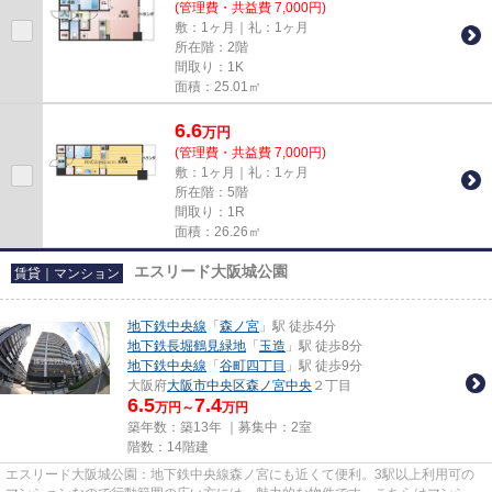
(管理費・共益費 7,000円)
敷：1ヶ月｜礼：1ヶ月
所在階：2階
間取り：1K
面積：25.01㎡
6.6
万
円
(管理費・共益費 7,000円)
敷：1ヶ月｜礼：1ヶ月
所在階：5階
間取り：1R
面積：26.26㎡
エスリード大阪城公園
賃貸｜マンション
地下鉄中央線
「
森ノ宮
」駅 徒歩4分
地下鉄長堀鶴見緑地
「
玉造
」駅 徒歩8分
地下鉄中央線
「
谷町四丁目
」駅 徒歩9分
大阪府
大阪市中央区
森ノ宮中央
２丁目
6.5
7.4
万円～
万円
築年数：築13年 ｜募集中：
2室
階数：14階建
エスリード大阪城公園：地下鉄中央線森ノ宮にも近くて便利。3駅以上利用可の