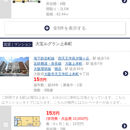
所在階：6階
間取り：2LDK
面積：62.44㎡
全5件を表示する
大宝ルグラン上本町
賃貸｜マンション
地下鉄谷町線
「
四天王寺前夕陽ヶ丘
」駅 徒歩7分
近鉄難波・奈良線
「
大阪上本町
」駅 徒歩7分
大阪環状線
「
桃谷
」駅 徒歩16分
大阪府
大阪市天王寺区
上本町
８丁目
15
万円
築年数：築34年 ｜募集中：
1室
階数：9階建
ご利用できる駅は3駅以上あり、お出かけに便利な立地となっています。こちら
はマンションタイプになります。こちらの物件にはエレベーターがあります。徒
歩7分に駅のある、ニーズの高...
15
万
円
(管理費・共益費 10,000円)
敷：0ヶ月｜礼：10万円
所在階：2階