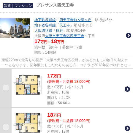
プレサンス四天王寺
賃貸｜マンション
地下鉄谷町線
「
四天王寺前夕陽ヶ丘
」駅 徒歩5分
地下鉄谷町線
「
天王寺
」駅 徒歩15分
大阪環状線
「
桃谷
」駅 徒歩14分
大阪府
大阪市天王寺区
四天王寺
１丁目
17
18
万円～
万円
築年数：築8年 ｜募集中：
2室
階数：14階建
距離220mで最寄りの役所「大阪市天王寺区役所」があるのもこの物件の魅力の
一つとなります。築年数にもこだわりのある方、コチラは2018年築の物件となり
ます。プライバシーをしっかり...
17
万
円
(管理費・共益費 18,000円)
敷：0万円｜礼：1ヶ月
所在階：10階
間取り：2LDK
面積：56.66㎡
18
万
円
(管理費・共益費 18,000円)
敷：0万円｜礼：2ヶ月
所在階：12階