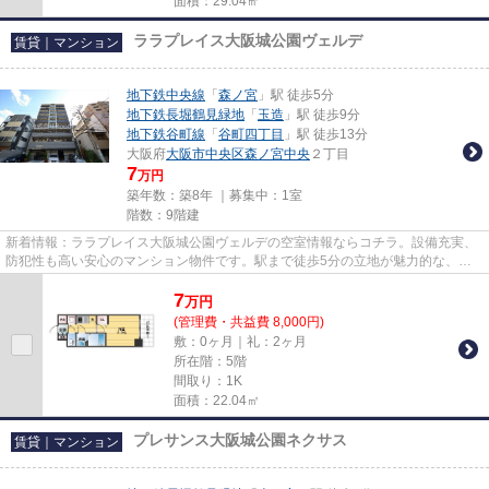
面積：29.04㎡
ララプレイス大阪城公園ヴェルデ
賃貸｜マンション
地下鉄中央線
「
森ノ宮
」駅 徒歩5分
地下鉄長堀鶴見緑地
「
玉造
」駅 徒歩9分
地下鉄谷町線
「
谷町四丁目
」駅 徒歩13分
大阪府
大阪市中央区
森ノ宮中央
２丁目
7
万円
築年数：築8年 ｜募集中：
1室
階数：9階建
新着情報：ララプレイス大阪城公園ヴェルデの空室情報ならコチラ。設備充実、
防犯性も高い安心のマンション物件です。駅まで徒歩5分の立地が魅力的な、利
便性の高い物件です。3駅利用...
7
万
円
(管理費・共益費 8,000円)
敷：0ヶ月｜礼：2ヶ月
所在階：5階
間取り：1K
面積：22.04㎡
プレサンス大阪城公園ネクサス
賃貸｜マンション