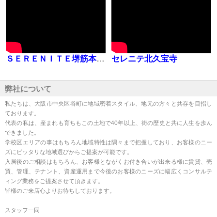
ＳＥＲＥＮＩＴＥ堺筋本町ＳＵＤ
セレニテ北久宝寺
弊社について
私たちは、大阪市中央区谷町に地域密着スタイル、地元の方々と共存を目指し
ております。
代表の私は、産まれも育ちもこの土地で40年以上、街の歴史と共に人生を歩ん
できました。
学校区エリアの事はもちろん地域特性は隅々まで把握しており、お客様のニー
ズにピッタリな地域選びからご提案が可能です。
入居後のご相談はもちろん、お客様とながくお付き合いが出来る様に賃貸、売
買、管理、テナント、資産運用まで今後のお客様のニーズに幅広くコンサルテ
ィング業務をご提案させて頂きます。
皆様のご来店心よりお待ちしております。
スタッフ一同