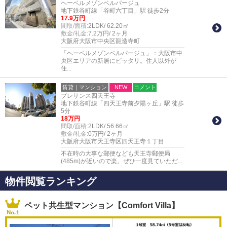
ヘーベルメゾンベルパージュ
地下鉄谷町線「谷町六丁目」駅 徒歩2分
17.9万円
間取/面積:
2LDK/ 62.20㎡
敷金/礼金:
7.2万円/ 2ヶ月
大阪府大阪市中央区龍造寺町
「ヘーベルメゾンベルパージュ」：大阪市中
央区エリアの新居にピッタリ。住人以外が
住...
賃貸｜マンション
NEW
コメント
プレサンス四天王寺
地下鉄谷町線「四天王寺前夕陽ヶ丘」駅 徒歩
5分
18万円
間取/面積:
2LDK/ 56.66㎡
敷金/礼金:
0万円/ 2ヶ月
大阪府大阪市天王寺区四天王寺１丁目
不在時の大事な郵便なども天王寺郵便局
(485m)が近いので楽。ぜひ一度見ていただ...
物件閲覧ランキング
ペット共生型マンション【Comfort Villa】