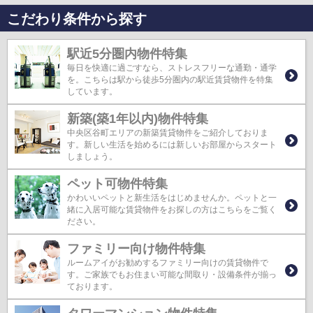
こだわり条件から探す
駅近5分圏内物件特集
毎日を快適に過ごすなら、ストレスフリーな通勤・通学
を。こちらは駅から徒歩5分圏内の駅近賃貸物件を特集
しています。
新築(築1年以内)物件特集
中央区谷町エリアの新築賃貸物件をご紹介しておりま
す。新しい生活を始めるには新しいお部屋からスタート
しましょう。
ペット可物件特集
かわいいペットと新生活をはじめませんか。ペットと一
緒に入居可能な賃貸物件をお探しの方はこちらをご覧く
ださい。
ファミリー向け物件特集
ルームアイがお勧めするファミリー向けの賃貸物件で
す。ご家族でもお住まい可能な間取り・設備条件が揃っ
ております。