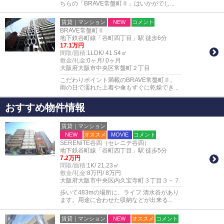
ちらの「BRAVE常盤町Ⅱ」はいかがでし...
賃貸｜マンション
NEW
コメント
BRAVE常盤町Ⅱ
地下鉄谷町線「谷町四丁目」駅 徒歩6分
17.1万円
間取/面積:
1LDK/ 41.54㎡
敷金/礼金:
0ヶ月/ 0ヶ月
大阪府大阪市中央区常盤町２丁目
こだわりポイント満載のBRAVE常盤町Ⅱ。
雨の日で濡れた上着や傘もすぐに乾燥でき...
おすすめ物件情報
賃貸｜マンション
NEW
オススメ
MOVIE
コメント
SERENiTE谷四（セレニテ谷四）
地下鉄谷町線「谷町四丁目」駅 徒歩5分
7.2万円
間取/面積:
1K/ 21.23㎡
敷金/礼金:
8万円/ 8万円
大阪府大阪市中央区内久宝寺町３丁目３－７
歩いて483mの場所に、ライフ 清水谷があり
ます。用途に合わせた収納などが出来る...
賃貸｜マンション
NEW
オススメ
コメント