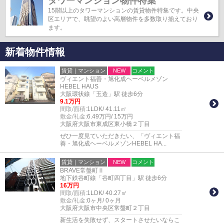
タワーマンション物件特集
15階以上のタワーマンションの賃貸物件特集です。中央
区エリアで、眺望のよい高層物件を多数取り揃えており
ます。
新着物件情報
賃貸｜マンション
NEW
コメント
ヴィエント福善・旭化成ヘーベルメゾン
HEBEL HAUS
大阪環状線「玉造」駅 徒歩6分
9.1万円
間取/面積:
1LDK/ 41.11㎡
敷金/礼金:
6.49万円/ 15万円
大阪府大阪市東成区東小橋２丁目
ぜひ一度見ていただきたい、「ヴィエント福
善・旭化成ヘーベルメゾンHEBEL HA...
賃貸｜マンション
NEW
コメント
BRAVE常盤町Ⅱ
地下鉄谷町線「谷町四丁目」駅 徒歩6分
16万円
間取/面積:
1LDK/ 40.27㎡
敷金/礼金:
0ヶ月/ 0ヶ月
大阪府大阪市中央区常盤町２丁目
新生活を失敗せず、スタートさせたいならこ