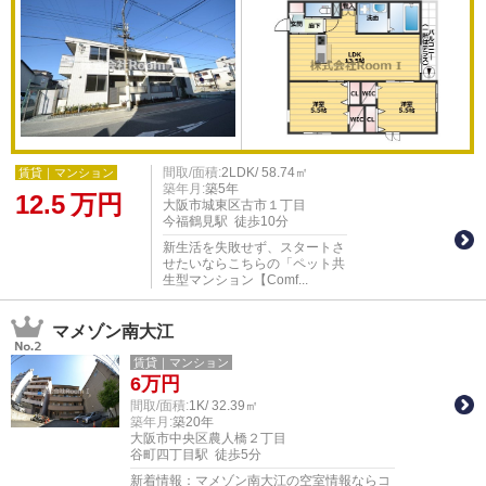
間取/面積:
2LDK/ 58.74㎡
賃貸｜マンション
築年月:
築5年
12.5
万円
大阪市城東区古市１丁目
今福鶴見駅 徒歩10分
新生活を失敗せず、スタートさ
せたいならこちらの「ペット共
生型マンション【Comf...
マメゾン南大江
賃貸｜マンション
6
万円
間取/面積:
1K/ 32.39㎡
築年月:
築20年
大阪市中央区農人橋２丁目
谷町四丁目駅 徒歩5分
新着情報：マメゾン南大江の空室情報ならコ