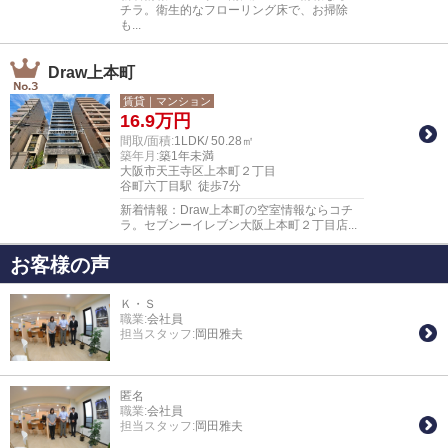
チラ。衛生的なフローリング床で、お掃除
も...
Draw上本町
賃貸｜マンション
16.9
万円
間取/面積:
1LDK/ 50.28㎡
築年月:
築1年未満
大阪市天王寺区上本町２丁目
谷町六丁目駅 徒歩7分
新着情報：Draw上本町の空室情報ならコチ
ラ。セブンーイレブン大阪上本町２丁目店...
お客様の声
Ｋ・Ｓ
職業:
会社員
担当スタッフ:
岡田雅夫
匿名
職業:
会社員
担当スタッフ:
岡田雅夫