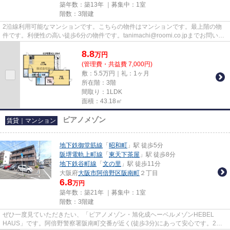
築年数：築13年 ｜募集中：
1室
階数：3階建
2沿線利用可能なマンションです。こちらの物件はマンションです。最上階の物
件です。利便性の高い徒歩6分の物件です。tanimachi@roomi.co.jpまでお問い合
わせください。大阪市住吉区に...
8.8
万
円
(管理費・共益費 7,000円)
敷：5.5万円｜礼：1ヶ月
所在階：3階
間取り：1LDK
面積：43.18㎡
ピアノメゾン
賃貸｜マンション
地下鉄御堂筋線
「
昭和町
」駅 徒歩5分
阪堺電軌上町線
「
東天下茶屋
」駅 徒歩8分
地下鉄谷町線
「
文の里
」駅 徒歩11分
大阪府
大阪市阿倍野区
阪南町
２丁目
6.8
万円
築年数：築21年 ｜募集中：
1室
階数：3階建
ぜひ一度見ていただきたい、「ピアノメゾン・旭化成ヘーベルメゾンHEBEL
HAUS」です。阿倍野警察署阪南町交番が近く(徒歩3分)にあって安心です。2沿