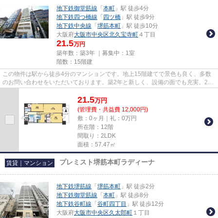
地下鉄御堂筋線
「
本町
」駅 徒歩4分
地下鉄四つ橋線
「
四ツ橋
」駅 徒歩9分
地下鉄中央線
「
堺筋本町
」駅 徒歩10分
大阪府
大阪市中央区
北久宝寺町
４丁目
21.5
万円
築年数：築3年 ｜募集中：
1室
階数：15階建
この物件は駅から徒歩4分のマンションです。地上15階建てで景色も良く、多数
のお問い合わせをいただいております。築2年と新しく、設備の面でも充実。2沿
線利用ができる、交通の便の良...
21.5
万
円
(管理費・共益費 12,000円)
敷：0ヶ月｜礼：0万円
所在階：12階
間取り：2LDK
面積：57.47㎡
プレミスト堺筋本町ラディーナ
賃貸｜マンション
地下鉄堺筋線
「
堺筋本町
」駅 徒歩2分
地下鉄御堂筋線
「
本町
」駅 徒歩8分
地下鉄谷町線
「
谷町四丁目
」駅 徒歩12分
大阪府
大阪市中央区
久太郎町
１丁目