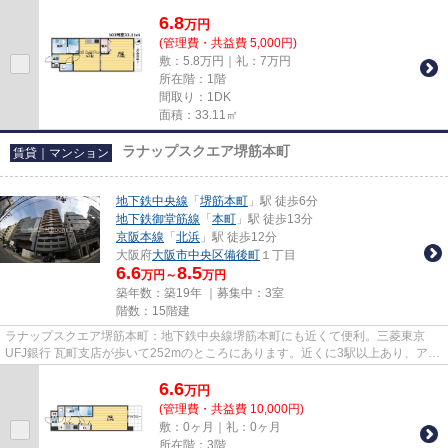
線利用ができる、交通の便が良い物...
6.8
万
円
(管理費・共益費 5,000円)
敷：5.8万円｜礼：7万円
所在階：1階
間取り：1DK
面積：33.11㎡
ラナップスクエア堺筋本町
賃貸｜マンション
地下鉄中央線
「
堺筋本町
」駅 徒歩6分
地下鉄御堂筋線
「
本町
」駅 徒歩13分
京阪本線
「
北浜
」駅 徒歩12分
大阪府
大阪市中央区
備後町
１丁目
6.6
8.5
万円～
万円
築年数：築19年 ｜募集中：
3室
階数：15階建
ラナップスクエア堺筋本町：地下鉄中央線堺筋本町にも近くて便利。三菱東京
UFJ銀行 瓦町支店が歩いて252mのところにあります。近くに3駅以上あり、アク
セスが良いマンションです。弊社...
6.6
万
円
(管理費・共益費 10,000円)
敷：0ヶ月｜礼：0ヶ月
所在階：3階