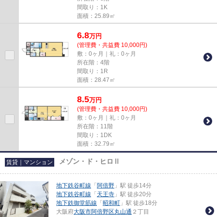
間取り：1K
面積：25.89㎡
6.8
万
円
(管理費・共益費 10,000円)
敷：0ヶ月｜礼：0ヶ月
所在階：4階
間取り：1R
面積：28.47㎡
8.5
万
円
(管理費・共益費 10,000円)
敷：0ヶ月｜礼：0ヶ月
所在階：11階
間取り：1DK
面積：32.79㎡
メゾン・ド・ヒロⅡ
賃貸｜マンション
地下鉄谷町線
「
阿倍野
」駅 徒歩14分
地下鉄谷町線
「
天王寺
」駅 徒歩20分
地下鉄御堂筋線
「
昭和町
」駅 徒歩18分
大阪府
大阪市阿倍野区
丸山通
２丁目