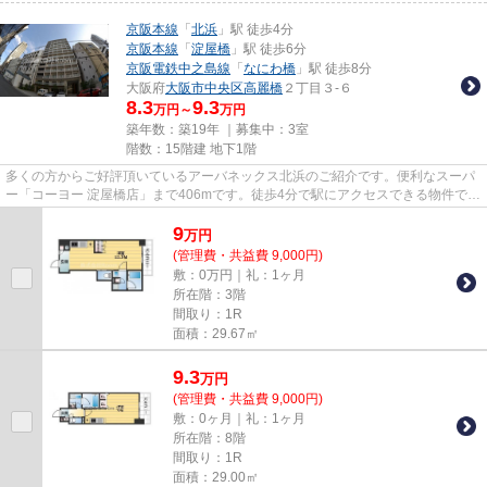
京阪本線
「
北浜
」駅 徒歩4分
京阪本線
「
淀屋橋
」駅 徒歩6分
京阪電鉄中之島線
「
なにわ橋
」駅 徒歩8分
大阪府
大阪市中央区
高麗橋
２丁目３-６
8.3
9.3
万円～
万円
築年数：築19年 ｜募集中：
3室
階数：15階建 地下1階
多くの方からご好評頂いているアーバネックス北浜のご紹介です。便利なスーパ
ー「コーヨー 淀屋橋店」まで406mです。徒歩4分で駅にアクセスできる物件で
す。エレベーター付きの物件で...
9
万
円
(管理費・共益費 9,000円)
敷：0万円｜礼：1ヶ月
所在階：3階
間取り：1R
面積：29.67㎡
9.3
万
円
(管理費・共益費 9,000円)
敷：0ヶ月｜礼：1ヶ月
所在階：8階
間取り：1R
面積：29.00㎡