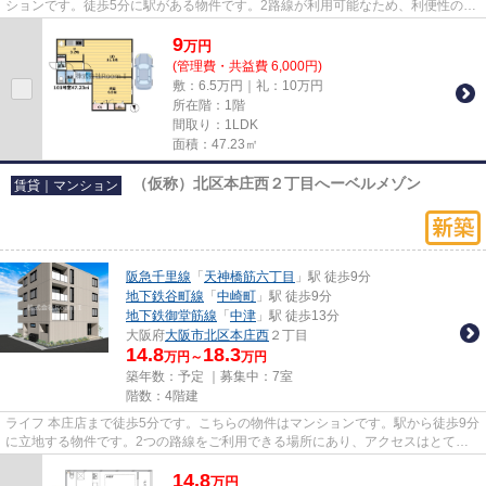
ションです。徒歩5分に駅がある物件です。2路線が利用可能なため、利便性の高
い物件です。大阪市東住吉区...
9
万
円
(管理費・共益費 6,000円)
敷：6.5万円｜礼：10万円
所在階：1階
間取り：1LDK
面積：47.23㎡
（仮称）北区本庄西２丁目へーベルメゾン
賃貸｜マンション
阪急千里線
「
天神橋筋六丁目
」駅 徒歩9分
地下鉄谷町線
「
中崎町
」駅 徒歩9分
地下鉄御堂筋線
「
中津
」駅 徒歩13分
大阪府
大阪市北区
本庄西
２丁目
14.8
18.3
万円～
万円
築年数：予定 ｜募集中：
7室
階数：4階建
ライフ 本庄店まで徒歩5分です。こちらの物件はマンションです。駅から徒歩9分
に立地する物件です。2つの路線をご利用できる場所にあり、アクセスはとても
便利です。阪急千里線天神橋...
14.8
万
円