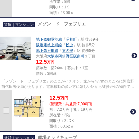
所在階：8階
間取り：1K
面積：23.08㎡
メゾン ド フェブリエ
賃貸｜マンション
地下鉄御堂筋線
「
昭和町
」駅 徒歩9分
阪堺電軌上町線
「
松虫
」駅 徒歩5分
地下鉄谷町線
「
文の里
」駅 徒歩8分
大阪府
大阪市阿倍野区
阪南町
１丁目
12.5
万円
築年数：築24年 ｜募集中：
1室
階数：3階建
「メゾン ド フェブリエ」のここがイチオシ。家から477mのところに阿倍野
苗代田郵便局があります。電車移動の多い方に嬉しい駅から徒歩9分の物件で
す。2つの沿線をご利用可能で、電...
12.5
万
円
(管理費・共益費 7,000円)
敷：7.2万円｜礼：19万円
所在階：3階
間取り：2LDK
面積：63.62㎡
船場ミッドキューブ
賃貸｜マンション