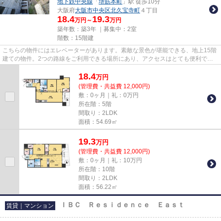
地下鉄中央線
「
堺筋本町
」駅 徒歩10分
大阪府
大阪市中央区
北久宝寺町
４丁目
18.4
19.3
万円～
万円
築年数：築3年 ｜募集中：
2室
階数：15階建
こちらの物件にはエレベーターがあります。素敵な景色が堪能できる、地上15階
建ての物件。2つの路線をご利用できる場所にあり、アクセスはとても便利で
す。徒歩4分の位置に駅がある物...
18.4
万
円
(管理費・共益費 12,000円)
敷：0ヶ月｜礼：0万円
所在階：5階
間取り：2LDK
面積：54.69㎡
19.3
万
円
(管理費・共益費 12,000円)
敷：0ヶ月｜礼：10万円
所在階：10階
間取り：2LDK
面積：56.22㎡
ＩＢＣ Ｒｅｓｉｄｅｎｃｅ Ｅａｓｔ
賃貸｜マンション