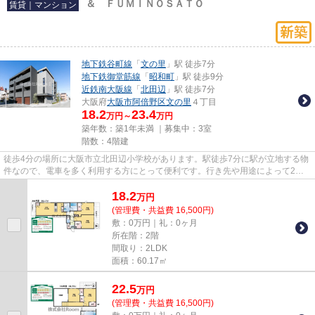
＆ ＦＵＭＩＮＯＳＡＴＯ
賃貸｜マンション
地下鉄谷町線
「
文の里
」駅 徒歩7分
地下鉄御堂筋線
「
昭和町
」駅 徒歩9分
近鉄南大阪線
「
北田辺
」駅 徒歩7分
大阪府
大阪市阿倍野区
文の里
４丁目
18.2
23.4
万円～
万円
築年数：築1年未満 ｜募集中：
3室
階数：4階建
徒歩4分の場所に大阪市立北田辺小学校があります。駅徒歩7分に駅が立地する物
件なので、電車を多く利用する方にとって便利です。行き先や用途によって2つ
の路線が選べるので、移動に便...
18.2
万
円
(管理費・共益費 16,500円)
敷：0万円｜礼：0ヶ月
所在階：2階
間取り：2LDK
面積：60.17㎡
22.5
万
円
(管理費・共益費 16,500円)