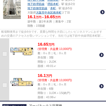
地下鉄堺筋線
「
堺筋本町
」駅 徒歩2分
地下鉄御堂筋線
「
本町
」駅 徒歩5分
大阪府
大阪市中央区
南本町
２丁目
16.1
16.65
万円～
万円
築年数：築1年未満 ｜募集中：
2室
階数：15階建
船場郵便局まで徒歩6分です。貴重な時間を大切にしたいビジネスマンにおすす
めの交通のアクセスが良いマンションです。当社では地下鉄中央線堺筋本町駅近
くの物件をご紹介可能です。ta...
16.65
万
円
(管理費・共益費 13,000円)
敷：0ヶ月｜礼：0ヶ月
所在階：3階
間取り：2LDK
面積：49.01㎡
16.1
万
円
(管理費・共益費 13,000円)
敷：0ヶ月｜礼：0ヶ月
所在階：6階
間取り：1LDK＋1S(納戸)
面積：43.99㎡
アーバネックス淀屋橋