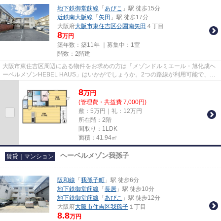
地下鉄御堂筋線
「
あびこ
」駅 徒歩15分
近鉄南大阪線
「
矢田
」駅 徒歩17分
大阪府
大阪市東住吉区
公園南矢田
４丁目
8
万円
築年数：築11年 ｜募集中：
1室
階数：2階建
大阪市東住吉区周辺にある物件をお求めの方は「メゾンドルミエール・旭化成ヘ
ーベルメゾンHEBEL HAUS」はいかがでしょうか。2つの路線が利用可能で、片
方の路線にトラブルがあっても別...
8
万
円
(管理費・共益費 7,000円)
敷：5万円｜礼：12万円
所在階：2階
間取り：1LDK
面積：41.94㎡
ヘーベルメゾン我孫子
賃貸｜マンション
阪和線
「
我孫子町
」駅 徒歩6分
地下鉄御堂筋線
「
長居
」駅 徒歩10分
地下鉄御堂筋線
「
あびこ
」駅 徒歩12分
大阪府
大阪市住吉区
我孫子
１丁目
8.8
万円