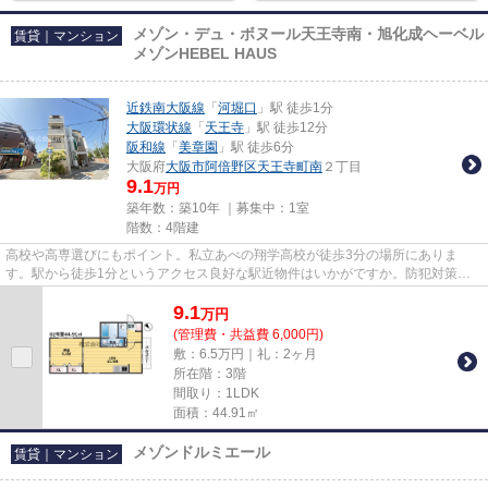
メゾン・デュ・ボヌール天王寺南・旭化成ヘーベル
賃貸｜マンション
メゾンHEBEL HAUS
近鉄南大阪線
「
河堀口
」駅 徒歩1分
大阪環状線
「
天王寺
」駅 徒歩12分
阪和線
「
美章園
」駅 徒歩6分
大阪府
大阪市阿倍野区
天王寺町南
２丁目
9.1
万円
築年数：築10年 ｜募集中：
1室
階数：4階建
高校や高専選びにもポイント。私立あべの翔学高校が徒歩3分の場所にありま
す。駅から徒歩1分というアクセス良好な駅近物件はいかがですか。防犯対策も
バッチリなマンションタイプの物...
9.1
万
円
(管理費・共益費 6,000円)
敷：6.5万円｜礼：2ヶ月
所在階：3階
間取り：1LDK
面積：44.91㎡
メゾンドルミエール
賃貸｜マンション