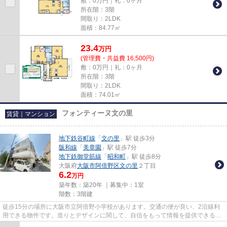
敷：0万円｜礼：0ヶ月
所在階：3階
間取り：2LDK
面積：84.77㎡
23.4
万
円
(管理費・共益費 16,500円)
敷：0万円｜礼：0ヶ月
所在階：3階
間取り：2LDK
面積：74.01㎡
フォンティーヌ文の里
賃貸｜マンション
地下鉄谷町線
「
文の里
」駅 徒歩3分
阪和線
「
美章園
」駅 徒歩7分
地下鉄御堂筋線
「
昭和町
」駅 徒歩8分
大阪府
大阪市阿倍野区
文の里
２丁目
6.2
万円
築年数：築20年 ｜募集中：
1室
階数：3階建
徒歩15分の場所に大阪市立阿倍野小学校があります。交通の便が良い、2沿線利
用できる物件です。造りとデザインに関して、自信をもって情報を提供できるマ
ンションです。駅まで3分と、...