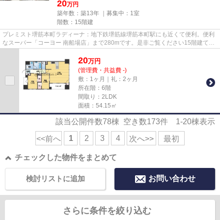
20
万円
築年数：築13年 ｜募集中：
1室
階数：15階建
プレミスト堺筋本町ラディーナ：地下鉄堺筋線堺筋本町駅にも近くて便利。便利
なスーパー「コーヨー 南船場店」まで280mです。是非ご覧ください15階建ての
高層建築。貴重な時間を大切に...
20
万
円
(管理費・共益費 -)
敷：1ヶ月｜礼：2ヶ月
所在階：6階
間取り：2LDK
面積：54.15㎡
該当公開件数
78
棟 空き数
173
件
1-20
棟表示
1
2
3
4
<<前へ
次へ>>
最初
チェックした物件をまとめて
検討リストに追加
お問い合わせ
さらに条件を絞り込む