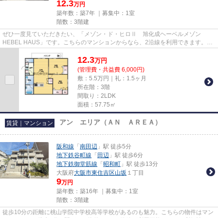
12.3
万円
築年数：築7年 ｜募集中：
1室
階数：3階建
ぜひ一度見ていただきたい、「メゾン・ド・ヒロⅡ 旭化成ヘーベルメゾン
HEBEL HAUS」です。こちらのマンションからなら、2沿線を利用できます。平
成31年築のコチラの物件は、落ち着き...
12.3
万
円
(管理費・共益費 6,000円)
敷：5.5万円｜礼：1.5ヶ月
所在階：3階
間取り：2LDK
面積：57.75㎡
アン エリア（ＡＮ ＡＲＥＡ）
賃貸｜マンション
阪和線
「
南田辺
」駅 徒歩5分
地下鉄谷町線
「
田辺
」駅 徒歩6分
地下鉄御堂筋線
「
昭和町
」駅 徒歩13分
大阪府
大阪市東住吉区
山坂
１丁目
9
万円
築年数：築16年 ｜募集中：
1室
階数：3階建
徒歩10分の距離に桃山学院中学校高等学校があるのも魅力。こちらの物件はマン