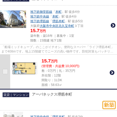
地下鉄御堂筋線
「
本町
」駅 徒歩4分
地下鉄中央線
「
本町
」駅 徒歩4分
地下鉄堺筋線
「
堺筋本町
」駅 徒歩5分
大阪府
大阪市中央区
北久宝寺町
３丁目
15.7
万円
築年数：築16年 ｜募集中：
1室
階数：15階建 地下1階
「船場ミッドキューブ」のここがイチオシ。便利なスーパー「ライフ堺筋本町」
まで408mです。地上15階建てでニーズの高い物件です。防犯対策もバッチリな
マンションタイプの物件です。...
15.7
万
円
(管理費・共益費 10,000円)
敷：0万円｜礼：35万円
所在階：12階
間取り：1LDK
面積：58.63㎡
アーバネックス堺筋本町
賃貸｜マンション
地下鉄中央線
「
堺筋本町
」駅 徒歩2分