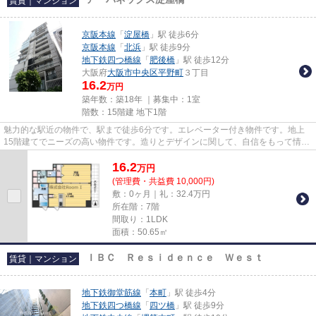
賃貸｜マンション
京阪本線
「
淀屋橋
」駅 徒歩6分
京阪本線
「
北浜
」駅 徒歩9分
地下鉄四つ橋線
「
肥後橋
」駅 徒歩12分
大阪府
大阪市中央区
平野町
３丁目
16.2
万円
築年数：築18年 ｜募集中：
1室
階数：15階建 地下1階
魅力的な駅近の物件で、駅まで徒歩6分です。エレベーター付き物件です。地上
15階建てでニーズの高い物件です。造りとデザインに関して、自信をもって情報
を提供できるマンションです。...
16.2
万
円
(管理費・共益費 10,000円)
敷：0ヶ月｜礼：32.4万円
所在階：7階
間取り：1LDK
面積：50.65㎡
ＩＢＣ Ｒｅｓｉｄｅｎｃｅ Ｗｅｓｔ
賃貸｜マンション
地下鉄御堂筋線
「
本町
」駅 徒歩4分
地下鉄四つ橋線
「
四ツ橋
」駅 徒歩9分