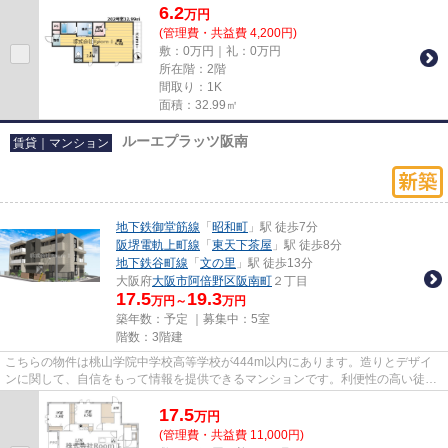
6.2
万
円
(管理費・共益費 4,200円)
敷：0万円｜礼：0万円
所在階：2階
間取り：1K
面積：32.99㎡
ルーエプラッツ阪南
賃貸｜マンション
地下鉄御堂筋線
「
昭和町
」駅 徒歩7分
阪堺電軌上町線
「
東天下茶屋
」駅 徒歩8分
地下鉄谷町線
「
文の里
」駅 徒歩13分
大阪府
大阪市阿倍野区
阪南町
２丁目
17.5
19.3
万円～
万円
築年数：予定 ｜募集中：
5室
階数：3階建
こちらの物件は桃山学院中学校高等学校が444m以内にあります。造りとデザイ
ンに関して、自信をもって情報を提供できるマンションです。利便性の高い徒歩
7分の物件です。お使いいただけ...
17.5
万
円
(管理費・共益費 11,000円)