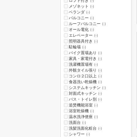
ロフト付き
(-)
メゾネット
(-)
ベランダ
(-)
バルコニー
(-)
ルーフバルコニー
(-)
オール電化
(-)
エレベーター
(-)
照明器具付き
(-)
駐輪場
(-)
バイク置場あり
(-)
家具・家電付き
(-)
洗濯機置場有
(-)
外観タイル張り
(-)
コンロ２口以上
(-)
食器洗い乾燥機
(-)
システムキッチン
(-)
対面式キッチン
(-)
バス・トイレ別
(-)
追焚機能浴室
(-)
浴室乾燥機
(-)
温水洗浄便座
(-)
洗面台
(-)
洗髪洗面化粧台
(-)
シャワー
(-)