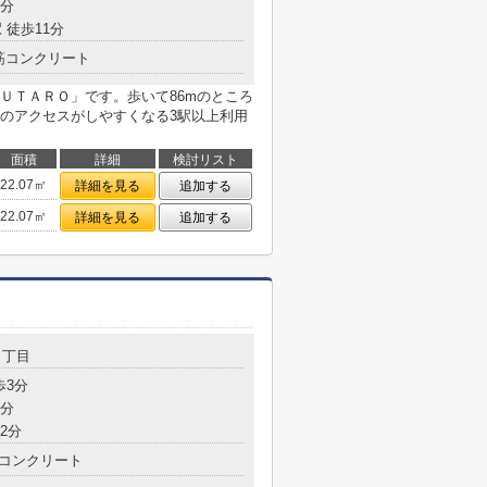
8分
 徒歩11分
筋コンクリート
ＵＴＡＲＯ」です。歩いて86mのところ
のアクセスがしやすくなる3駅以上利用
面積
詳細
検討リスト
22.07㎡
詳細を見る
追加する
22.07㎡
詳細を見る
追加する
１丁目
歩3分
7分
2分
コンクリート