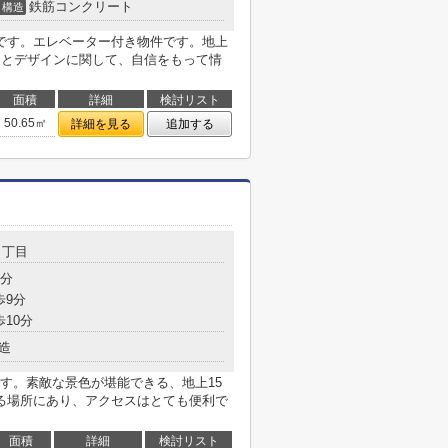
鉄筋コンクリート
構造
です。エレベーター付き物件です。地上
りとデザインに関して、自信をもって情
面積
詳細
検討リスト
50.65㎡
詳細を見る
追加する
４丁目
4分
歩9分
歩10分
造
す。素敵な景色が堪能できる、地上15
る場所にあり、アクセスはとても便利で
面積
詳細
検討リスト