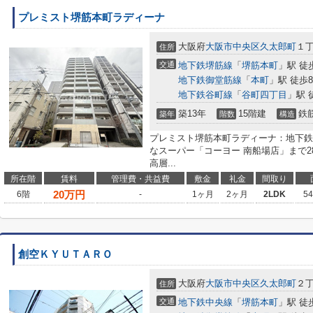
プレミスト堺筋本町ラディーナ
大阪府
大阪市中央区
久太郎町
１
住所
交通
地下鉄堺筋線
「
堺筋本町
」駅 徒
地下鉄御堂筋線
「
本町
」駅 徒歩
地下鉄谷町線
「
谷町四丁目
」駅 
築13年
15階建
鉄
築年
階数
構造
プレミスト堺筋本町ラディーナ：地下鉄
なスーパー「コーヨー 南船場店」まで2
高層...
所在階
賃料
管理費・共益費
敷金
礼金
間取り
20
万円
6階
-
1ヶ月
2ヶ月
2LDK
5
創空ＫＹＵＴＡＲＯ
大阪府
大阪市中央区
久太郎町
２
住所
交通
地下鉄中央線
「
堺筋本町
」駅 徒