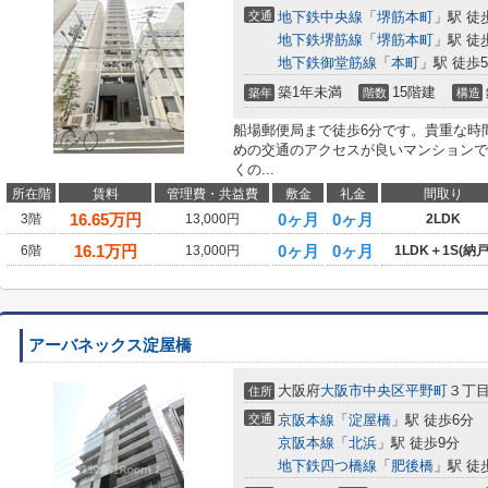
交通
地下鉄中央線
「
堺筋本町
」駅 徒
地下鉄堺筋線
「
堺筋本町
」駅 徒
地下鉄御堂筋線
「
本町
」駅 徒歩
築1年未満
15階建
築年
階数
構造
船場郵便局まで徒歩6分です。貴重な時
めの交通のアクセスが良いマンションで
くの...
所在階
賃料
管理費・共益費
敷金
礼金
間取り
16.65
万円
0ヶ月
0ヶ月
3階
13,000円
2LDK
16.1
万円
0ヶ月
0ヶ月
6階
13,000円
1LDK＋1S(納戸
アーバネックス淀屋橋
大阪府
大阪市中央区
平野町
３丁
住所
交通
京阪本線
「
淀屋橋
」駅 徒歩6分
京阪本線
「
北浜
」駅 徒歩9分
地下鉄四つ橋線
「
肥後橋
」駅 徒