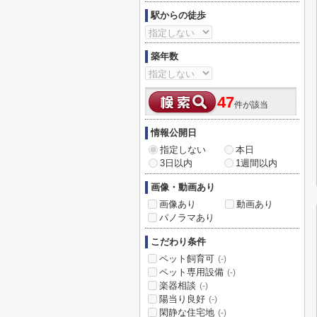
駅からの徒歩
築年数
47
件が該当
情報公開日
指定しない
本日
3日以内
1週間以内
画像・動画あり
画像あり
動画あり
パノラマあり
こだわり条件
ペット飼育可
(-)
ペット専用設備
(-)
楽器相談
(-)
陽当り良好
(-)
閑静な住宅地
(-)