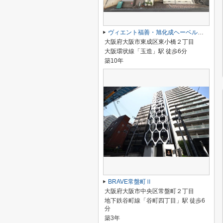
ヴィエント福善・旭化成ヘーベルメゾンHEBEL HAUS
大阪府大阪市東成区東小橋２丁目
大阪環状線「玉造」駅 徒歩6分
築10年
BRAVE常盤町Ⅱ
大阪府大阪市中央区常盤町２丁目
地下鉄谷町線「谷町四丁目」駅 徒歩6
分
築3年