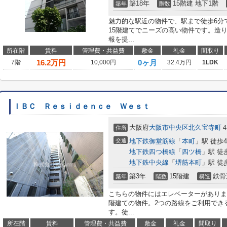
築18年
15階建 地下1階
築年
階数
魅力的な駅近の物件で、駅まで徒歩6分
15階建てでニーズの高い物件です。造
報を提...
所在階
賃料
管理費・共益費
敷金
礼金
間取り
16.2
万円
0ヶ月
7階
10,000円
32.4万円
1LDK
ＩＢＣ Ｒｅｓｉｄｅｎｃｅ Ｗｅｓｔ
大阪府
大阪市中央区
北久宝寺町
住所
交通
地下鉄御堂筋線
「
本町
」駅 徒歩
地下鉄四つ橋線
「
四ツ橋
」駅 徒
地下鉄中央線
「
堺筋本町
」駅 徒
築3年
15階建
鉄骨
築年
階数
構造
こちらの物件にはエレベーターがありま
階建ての物件。2つの路線をご利用でき
す。徒...
所在階
賃料
管理費・共益費
敷金
礼金
間取り