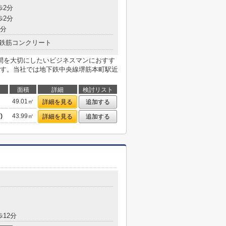
歩2分
歩2分
5分
鉄筋コンクリート
間を大切にしたいビジネスマンにおすす
す。当社では地下鉄中央線堺筋本町駅近
面積
詳細
検討リスト
49.01㎡
詳細を見る
追加する
)
43.99㎡
詳細を見る
追加する
目
歩12分