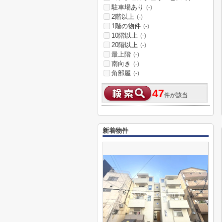
駐車場あり
(-)
2階以上
(-)
1階の物件
(-)
10階以上
(-)
20階以上
(-)
最上階
(-)
南向き
(-)
角部屋
(-)
47
件が該当
新着物件