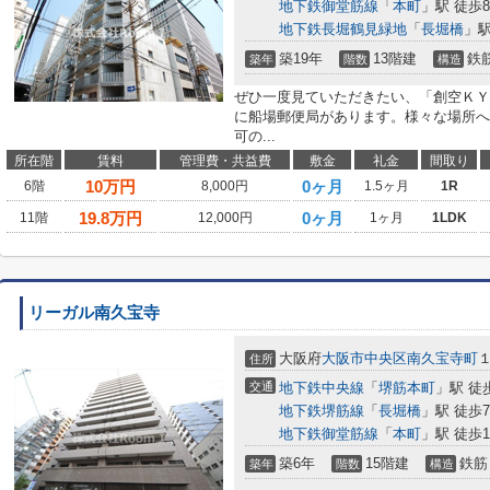
地下鉄御堂筋線
「
本町
」駅 徒歩
地下鉄長堀鶴見緑地
「
長堀橋
」駅
築19年
13階建
鉄
築年
階数
構造
ぜひ一度見ていただきたい、「創空ＫＹ
に船場郵便局があります。様々な場所へ
可の...
所在階
賃料
管理費・共益費
敷金
礼金
間取り
10
万円
0ヶ月
6階
8,000円
1.5ヶ月
1R
19.8
万円
0ヶ月
11階
12,000円
1ヶ月
1LDK
リーガル南久宝寺
大阪府
大阪市中央区
南久宝寺町
住所
交通
地下鉄中央線
「
堺筋本町
」駅 徒
地下鉄堺筋線
「
長堀橋
」駅 徒歩
地下鉄御堂筋線
「
本町
」駅 徒歩1
築6年
15階建
鉄筋
築年
階数
構造