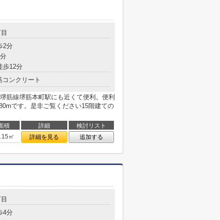
丁目
歩2分
8分
徒歩12分
筋コンクリート
堺筋線堺筋本町駅にも近くて便利。便利
80mです。是非ご覧ください15階建ての
面積
詳細
検討リスト
4.15㎡
詳細を見る
追加する
丁目
歩4分