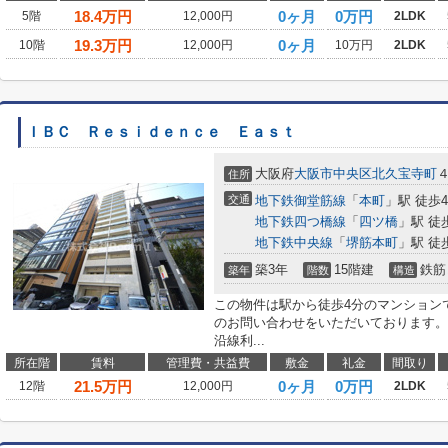
18.4
万円
0ヶ月
0万円
5階
12,000円
2LDK
19.3
万円
0ヶ月
10階
12,000円
10万円
2LDK
ＩＢＣ Ｒｅｓｉｄｅｎｃｅ Ｅａｓｔ
大阪府
大阪市中央区
北久宝寺町
住所
交通
地下鉄御堂筋線
「
本町
」駅 徒歩
地下鉄四つ橋線
「
四ツ橋
」駅 徒
地下鉄中央線
「
堺筋本町
」駅 徒
築3年
15階建
鉄筋
築年
階数
構造
この物件は駅から徒歩4分のマンション
のお問い合わせをいただいております。
沿線利...
所在階
賃料
管理費・共益費
敷金
礼金
間取り
21.5
万円
0ヶ月
0万円
12階
12,000円
2LDK