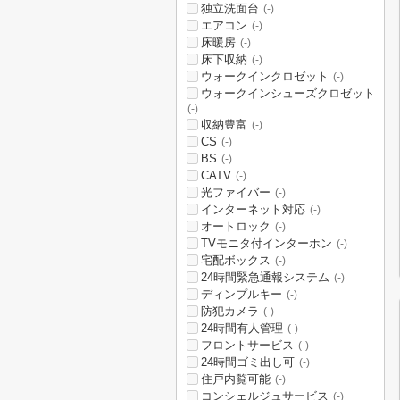
独立洗面台
(-)
エアコン
(-)
床暖房
(-)
床下収納
(-)
ウォークインクロゼット
(-)
ウォークインシューズクロゼット
(-)
収納豊富
(-)
CS
(-)
BS
(-)
CATV
(-)
光ファイバー
(-)
インターネット対応
(-)
オートロック
(-)
TVモニタ付インターホン
(-)
宅配ボックス
(-)
24時間緊急通報システム
(-)
ディンプルキー
(-)
防犯カメラ
(-)
24時間有人管理
(-)
フロントサービス
(-)
24時間ゴミ出し可
(-)
住戸内覧可能
(-)
コンシェルジュサービス
(-)