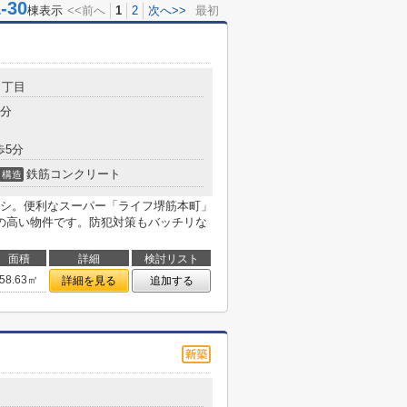
30
棟表示
<<前へ
1
2
次へ>>
最初
３丁目
4分
歩5分
鉄筋コンクリート
構造
シ。便利なスーパー「ライフ堺筋本町」
ズの高い物件です。防犯対策もバッチリな
面積
詳細
検討リスト
58.63㎡
詳細を見る
追加する
目