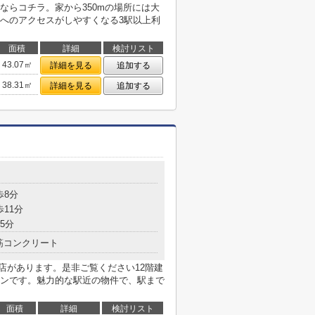
ならコチラ。家から350mの場所には大
へのアクセスがしやすくなる3駅以上利
面積
詳細
検討リスト
43.07㎡
詳細を見る
追加する
38.31㎡
詳細を見る
追加する
目
歩8分
歩11分
5分
筋コンクリート
場店があります。是非ご覧ください12階建
ンです。魅力的な駅近の物件で、駅まで
面積
詳細
検討リスト