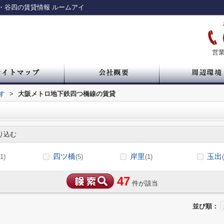
・谷四の賃貸情報 ルームアイ
営業
す
>
大阪メトロ地下鉄四つ橋線の賃貸
り込む
四ツ橋
岸里
玉出
1)
(5)
(1)
47
件が該当
並び順：