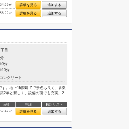
54.69㎡
詳細を見る
追加する
56.22㎡
詳細を見る
追加する
４丁目
4分
歩9分
歩10分
コンクリート
です。地上15階建てで景色も良く、多数
築2年と新しく、設備の面でも充実。2
面積
詳細
検討リスト
57.47㎡
詳細を見る
追加する