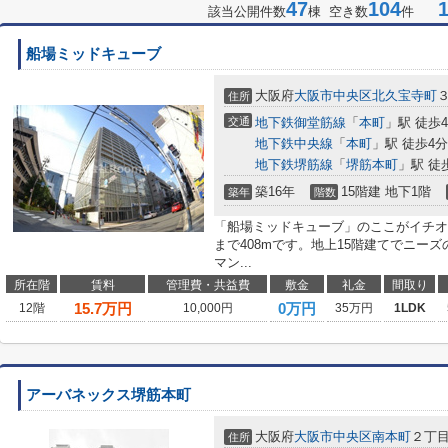
47
104
1-
該当公開件数
棟 空き数
件
船場ミッドキューブ
大阪府
大阪市中央区
北久宝寺町
住所
交通
地下鉄御堂筋線
「
本町
」駅 徒歩
地下鉄中央線
「
本町
」駅 徒歩4分
地下鉄堺筋線
「
堺筋本町
」駅 徒
築16年
15階建 地下1階
築年
階数
「船場ミッドキューブ」のここがイチオ
まで408mです。地上15階建てでニー
マン...
所在階
賃料
管理費・共益費
敷金
礼金
間取り
15.7
万円
0万円
12階
10,000円
35万円
1LDK
アーバネックス堺筋本町
大阪府
大阪市中央区
南本町
２丁
住所