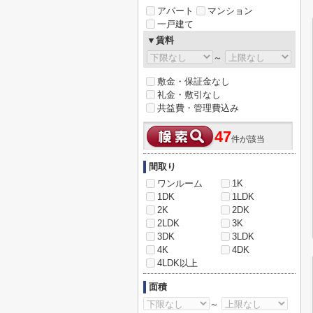
アパート
マンション
一戸建て
▼賃料
～
敷金・保証金なし
礼金・敷引なし
共益費・管理費込み
47
件が該当
間取り
ワンルーム
1K
1DK
1LDK
2K
2DK
2LDK
3K
3DK
3LDK
4K
4DK
4LDK以上
面積
～