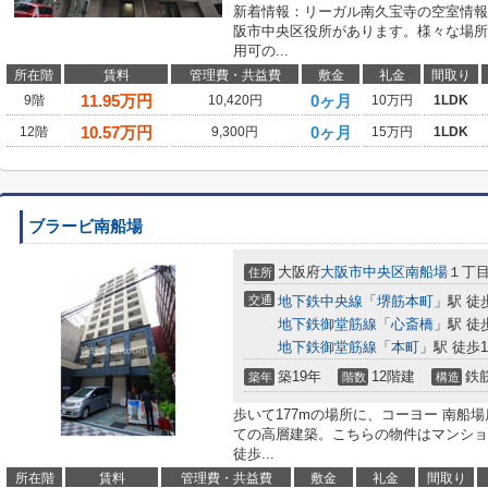
新着情報：リーガル南久宝寺の空室情報
阪市中央区役所があります。様々な場所
用可の...
所在階
賃料
管理費・共益費
敷金
礼金
間取り
11.95
万円
0ヶ月
9階
10,420円
10万円
1LDK
10.57
万円
0ヶ月
12階
9,300円
15万円
1LDK
ブラービ南船場
大阪府
大阪市中央区
南船場
１丁
住所
交通
地下鉄中央線
「
堺筋本町
」駅 徒
地下鉄御堂筋線
「
心斎橋
」駅 徒
地下鉄御堂筋線
「
本町
」駅 徒歩1
築19年
12階建
鉄
築年
階数
構造
歩いて177mの場所に、コーヨー 南船
ての高層建築。こちらの物件はマンショ
徒歩...
所在階
賃料
管理費・共益費
敷金
礼金
間取り