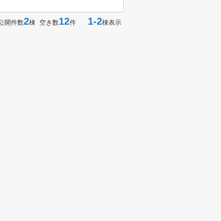
2
12
1-2
公開件数
棟 空き数
件
棟表示