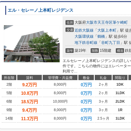
エル・セレーノ上本町レジデンス
大阪府
大阪市天王寺区
筆ケ崎町
住所
交通
近鉄大阪線
「
大阪上本町
」駅 徒
大阪環状線
「
鶴橋
」駅 徒歩6分
地下鉄谷町線
「
谷町九丁目
」駅 
築19年
15階建
鉄
築年
階数
構造
エルセレーノ上本町レジデンスの詳しい
件です。こちらの物件にはエレベーター
利用で...
所在階
賃料
管理費・共益費
敷金
礼金
間取り
9.2
万円
0万円
2階
8,000円
2ヶ月
1DK
10.8
万円
0万円
5階
8,000円
2ヶ月
1LDK
18.5
万円
0万円
6階
10,000円
3ヶ月
2LDK
9.4
万円
0万円
9階
8,000円
3ヶ月
1R
11.3
万円
0万円
14階
8,000円
2.5ヶ月
1LDK