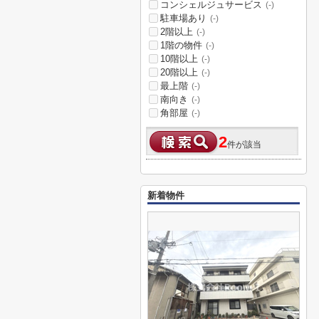
コンシェルジュサービス
(-)
駐車場あり
(-)
2階以上
(-)
1階の物件
(-)
10階以上
(-)
20階以上
(-)
最上階
(-)
南向き
(-)
角部屋
(-)
2
件が該当
新着物件