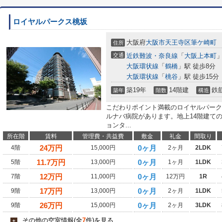
ロイヤルパークス桃坂
大阪府
大阪市天王寺区
筆ケ崎町
住所
交通
近鉄難波・奈良線
「
大阪上本町
」
大阪環状線
「
鶴橋
」駅 徒歩8分
大阪環状線
「
桃谷
」駅 徒歩15分
築19年
14階建
鉄
築年
階数
構造
こだわりポイント満載のロイヤルパーク
ルナバ病院があります。地上14階建て
ョンタ...
所在階
賃料
管理費・共益費
敷金
礼金
間取り
24
万円
0ヶ月
4階
15,000円
2ヶ月
2LDK
11.7
万円
0ヶ月
5階
13,000円
1ヶ月
1LDK
12
万円
0ヶ月
7階
11,000円
12万円
1R
17
万円
0ヶ月
9階
13,000円
2ヶ月
1LDK
26
万円
0ヶ月
9階
15,000円
2ヶ月
3LDK
その他の空室情報(全
7
件)を見る
+