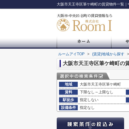
大阪市天王寺区筆ケ崎町の賃貸物件一覧｜
ルームアイTOP
>
(賃貸)地域から探す
大阪市天王寺区筆ケ崎町の
地域
大阪市天王寺区筆ケ崎町
賃料
下限なし～上限なし
駅徒歩
指定しない
設備条件
指定なし