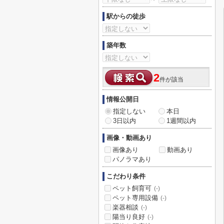
駅からの徒歩
築年数
2
件が該当
情報公開日
指定しない
本日
3日以内
1週間以内
画像・動画あり
画像あり
動画あり
パノラマあり
こだわり条件
ペット飼育可
(-)
ペット専用設備
(-)
楽器相談
(-)
陽当り良好
(-)