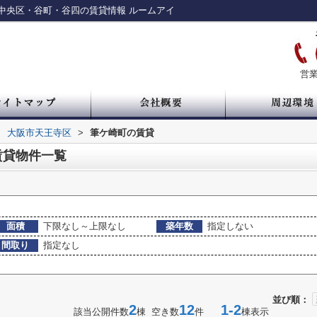
中央区・谷町・谷四の賃貸情報 ルームアイ
営業
>
大阪市天王寺区
>
筆ケ崎町の賃貸
賃貸物件一覧
面積
下限なし～上限なし
築年数
指定しない
間取り
指定なし
並び順：
2
12
1-2
該当公開件数
棟 空き数
件
棟表示