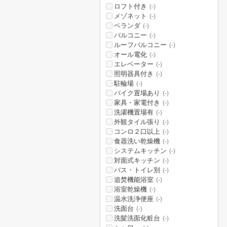
ロフト付き
(-)
メゾネット
(-)
ベランダ
(-)
バルコニー
(-)
ルーフバルコニー
(-)
オール電化
(-)
エレベーター
(-)
照明器具付き
(-)
駐輪場
(-)
バイク置場あり
(-)
家具・家電付き
(-)
洗濯機置場有
(-)
外観タイル張り
(-)
コンロ２口以上
(-)
食器洗い乾燥機
(-)
システムキッチン
(-)
対面式キッチン
(-)
バス・トイレ別
(-)
追焚機能浴室
(-)
浴室乾燥機
(-)
温水洗浄便座
(-)
洗面台
(-)
洗髪洗面化粧台
(-)