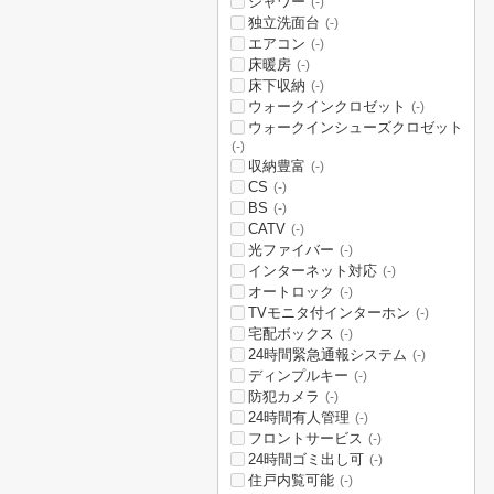
シャワー
(-)
独立洗面台
(-)
エアコン
(-)
床暖房
(-)
床下収納
(-)
ウォークインクロゼット
(-)
ウォークインシューズクロゼット
(-)
収納豊富
(-)
CS
(-)
BS
(-)
CATV
(-)
光ファイバー
(-)
インターネット対応
(-)
オートロック
(-)
TVモニタ付インターホン
(-)
宅配ボックス
(-)
24時間緊急通報システム
(-)
ディンプルキー
(-)
防犯カメラ
(-)
24時間有人管理
(-)
フロントサービス
(-)
24時間ゴミ出し可
(-)
住戸内覧可能
(-)