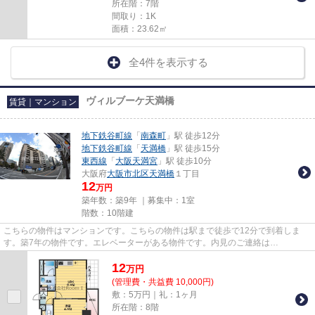
所在階：7階
間取り：1K
面積：23.62㎡
全4件を表示する
ヴィルブーケ天満橋
賃貸｜マンション
地下鉄谷町線
「
南森町
」駅 徒歩12分
地下鉄谷町線
「
天満橋
」駅 徒歩15分
東西線
「
大阪天満宮
」駅 徒歩10分
大阪府
大阪市北区
天満橋
１丁目
12
万円
築年数：築9年 ｜募集中：
1室
階数：10階建
こちらの物件はマンションです。こちらの物件は駅まで徒歩で12分で到着しま
す。築7年の物件です。エレベーターがある物件です。内見のご連絡は
tanimachi@roomi.co.jpからお待ちしてお...
12
万
円
(管理費・共益費 10,000円)
敷：5万円｜礼：1ヶ月
所在階：8階