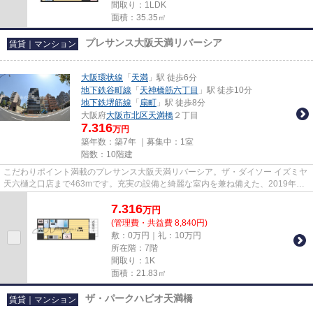
間取り：1LDK
面積：35.35㎡
プレサンス大阪天満リバーシア
賃貸｜マンション
大阪環状線
「
天満
」駅 徒歩6分
地下鉄谷町線
「
天神橋筋六丁目
」駅 徒歩10分
地下鉄堺筋線
「
扇町
」駅 徒歩8分
大阪府
大阪市北区
天満橋
２丁目
7.316
万円
築年数：築7年 ｜募集中：
1室
階数：10階建
こだわりポイント満載のプレサンス大阪天満リバーシア。ザ・ダイソー イズミヤ
天六樋之口店まで463mです。充実の設備と綺麗な室内を兼ね備えた、2019年築
の物件です。高層建築がお好き...
7.316
万
円
(管理費・共益費 8,840円)
敷：0万円｜礼：10万円
所在階：7階
間取り：1K
面積：21.83㎡
ザ・パークハビオ天満橋
賃貸｜マンション