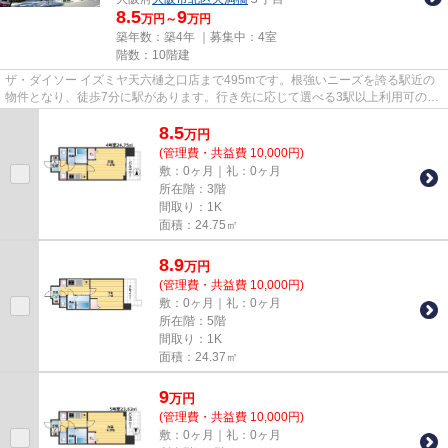
8.5
9
万円～
万円
築年数：築4年 ｜募集中：
4室
階数：10階建
ザ・ダイソー イズミヤ天六樋之口店まで495mです。根強いニーズを誇る駅近の
物件となり、徒歩7分に駅があります。行き先に応じて選べる3駅以上利用可の物
件です。地上10階建ての物件。...
8.5
万
円
(管理費・共益費 10,000円)
敷：0ヶ月｜礼：0ヶ月
所在階：3階
間取り：1K
面積：24.75㎡
8.9
万
円
(管理費・共益費 10,000円)
敷：0ヶ月｜礼：0ヶ月
所在階：5階
間取り：1K
面積：24.37㎡
9
万
円
(管理費・共益費 10,000円)
敷：0ヶ月｜礼：0ヶ月