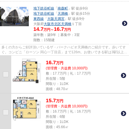
地下鉄谷町線
「
南森町
」駅 徒歩9分
地下鉄谷町線
「
天満橋
」駅 徒歩15分
東西線
「
大阪天満宮
」駅 徒歩9分
大阪府
大阪市北区
天満橋
１丁目
14.7
16.7
万円～
万円
築年数：築9年 ｜募集中：
3室
階数：15階建
多くの方からご好評頂いているザ・パークハビオ天満橋のご紹介です。歩いてす
ぐ。コンビニ「ローソン 同心一丁目店」まで126m。お使いできる駅は3駅以上あ
り、行き先に応じて使い分け...
16.7
万
円
(管理費・共益費 10,000円)
敷：17.7万円｜礼：17.7万円
所在階：5階
間取り：1LDK
面積：48.70㎡
15.7
万
円
(管理費・共益費 10,000円)
敷：16.7万円｜礼：16.7万円
所在階：6階
間取り：1LDK
面積：45.66㎡