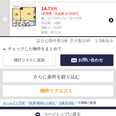
14.7
万
円
(管理費・共益費 10,000円)
敷：15.7万円｜礼：15.7万円
所在階：10階
間取り：1LDK
面積：40.12㎡
該当公開件数
5
棟 空き数
10
件
1-5
棟表示
チェックした物件をまとめて
検討リストに追加
お問い合わせ
さらに条件を絞り込む
物件リクエスト
ルームアイTOP
>
(賃貸)地域から探す
>
大阪市北区
>
天満橋の賃貸
ページトップに戻る