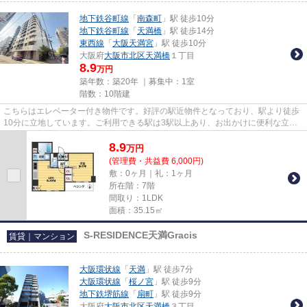
地下鉄谷町線
「
南森町
」駅 徒歩10分
地下鉄谷町線
「
天満橋
」駅 徒歩14分
東西線
「
大阪天満宮
」駅 徒歩10分
大阪府
大阪市北区
天満橋
１丁目
8.9
万円
築年数：築20年 ｜募集中：
1室
階数：10階建
こちらはエレベーター付き物件です。好評の駅近物件となっており、駅より徒歩
10分に立地しています。ご利用できる駅は3駅以上あり、お出かけに便利な立地
となっています。弊社では地下...
8.9
万
円
(管理費・共益費 6,000円)
敷：0ヶ月｜礼：1ヶ月
所在階：7階
間取り：1LDK
面積：35.15㎡
S-RESIDENCE天満Gracis
賃貸｜マンション
大阪環状線
「
天満
」駅 徒歩7分
大阪環状線
「
桜ノ宮
」駅 徒歩9分
地下鉄堺筋線
「
扇町
」駅 徒歩9分
大阪府
大阪市北区
天満橋
３丁目