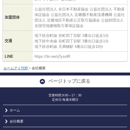
公益社団法人 全日本不動産協会 公益社団法人 不動産
保証協会 公益社団法人 近畿圏不動産流通機構 公益社
加盟団体
団法人 近畿地区不動産公正取引協議会 公益財団法人
全国宅地建物取引業保証協会
地下鉄谷町線 谷町四丁目駅 3番出口徒歩1分
交通
地下鉄中央線 谷町四丁目駅 3番出口徒歩1分
地下鉄谷町線 天満橋駅 4番出口徒歩10分
LINE
https://lin.ee/qTysidR
ルームアイTOP
>
会社概要
ページトップに戻る
営業時間:9:00～17：30
定休日:毎週水曜日
ホーム
会社概要