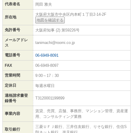
代表者名
岡田 雅夫
大阪府大阪市中央区内本町１丁目2-14-2F
所在地
地図を確認する
免許番号
大阪府知事 (2) 第59226号
メールアドレ
tanimachi@roomi.co.jp
ス
電話番号
06-6949-8091
FAX
06-6949-8097
営業時間
9:00～17：30
定休日
毎週水曜日
適格請求書登
T3120001199899
録番号
賃貸、売買、店舗、事務所、マンション管理、資産運
事業内容
用、コンサルティング業務
三菱ＵＦＪ銀行、三井住友銀行、りそな銀行、住信S
取引銀行
BIネット銀行、楽天銀行