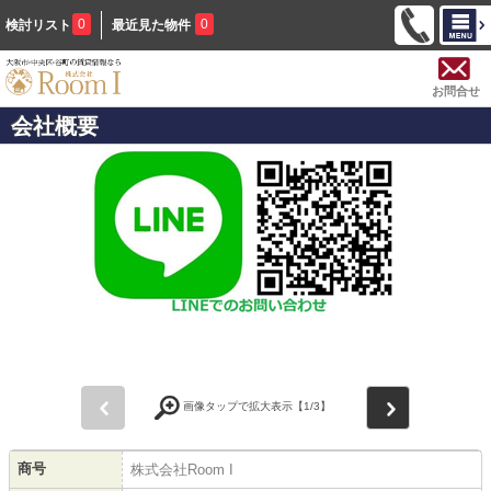
0
0
検討リスト
最近見た物件
お問合せ
会社概要
前
次
画像タップで拡大表示【
1
/3】
商号
株式会社Room I