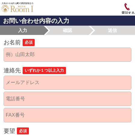
電話する
お問い合わせ内容の入力
入力
確認
送信
お名前
必須
連絡先
いずれか１つ以上入力
要望
必須