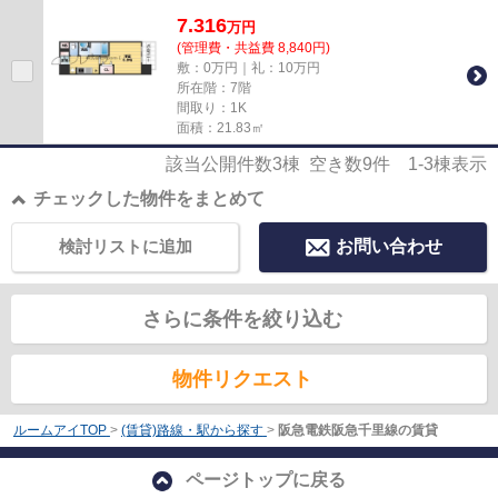
の物件です。高層建築がお好き...
7.316
万
円
(管理費・共益費 8,840円)
敷：0万円｜礼：10万円
所在階：7階
間取り：1K
面積：21.83㎡
該当公開件数
3
棟 空き数
9
件
1-3
棟表示
チェックした物件をまとめて
検討リストに追加
お問い合わせ
さらに条件を絞り込む
物件リクエスト
ルームアイTOP
>
(賃貸)路線・駅から探す
>
阪急電鉄阪急千里線の賃貸
ページトップに戻る