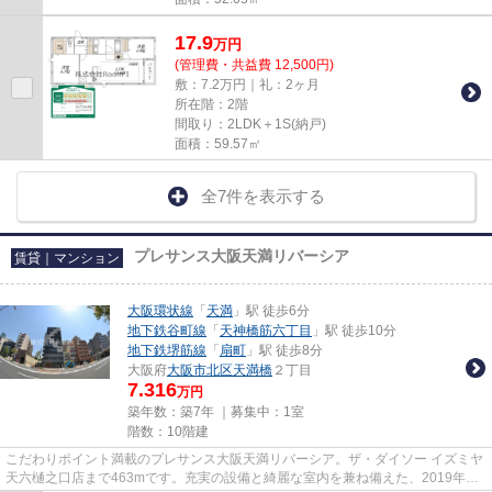
17.9
万
円
(管理費・共益費 12,500円)
敷：7.2万円｜礼：2ヶ月
所在階：2階
間取り：2LDK＋1S(納戸)
面積：59.57㎡
全7件を表示する
プレサンス大阪天満リバーシア
賃貸｜マンション
大阪環状線
「
天満
」駅 徒歩6分
地下鉄谷町線
「
天神橋筋六丁目
」駅 徒歩10分
地下鉄堺筋線
「
扇町
」駅 徒歩8分
大阪府
大阪市北区
天満橋
２丁目
7.316
万円
築年数：築7年 ｜募集中：
1室
階数：10階建
こだわりポイント満載のプレサンス大阪天満リバーシア。ザ・ダイソー イズミヤ
天六樋之口店まで463mです。充実の設備と綺麗な室内を兼ね備えた、2019年築