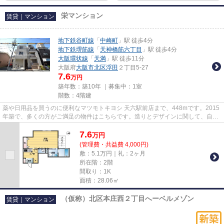
栄マンション
賃貸｜マンション
地下鉄谷町線
「
中崎町
」駅 徒歩4分
地下鉄堺筋線
「
天神橋筋六丁目
」駅 徒歩4分
大阪環状線
「
天満
」駅 徒歩11分
大阪府
大阪市北区
浮田
２丁目5-27
7.6
万円
築年数：築10年 ｜募集中：
1室
階数：4階建
薬や日用品を買うのに便利なマツモトキヨシ 天六駅前店まで、448mです。2015
年築で、多くの方がご満足の物件はこちらです。造りとデザインに関して、自信
をもって情報を提供できるマン...
7.6
万
円
(管理費・共益費 4,000円)
敷：5.1万円｜礼：2ヶ月
所在階：2階
間取り：1K
面積：28.06㎡
（仮称）北区本庄西２丁目へーベルメゾン
賃貸｜マンション