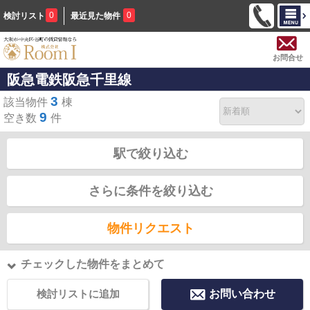
0
0
検討リスト
最近見た物件
お問合せ
阪急電鉄阪急千里線
3
該当物件
棟
9
空き数
件
駅で絞り込む
さらに条件を絞り込む
物件リクエスト
チェックした物件をまとめて
検討リストに追加
お問い合わせ