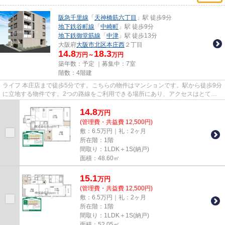
阪急千里線
「
天神橋筋六丁目
」駅 徒歩9分
地下鉄谷町線
「
中崎町
」駅 徒歩9分
地下鉄御堂筋線
「
中津
」駅 徒歩13分
大阪府
大阪市北区
本庄西
２丁目
14.8
18.3
万円～
万円
築年数：予定 ｜募集中：
7室
階数：4階建
ライフ 本庄店まで徒歩5分です。こちらの物件はマンションです。駅から徒歩9分
に立地する物件です。2つの路線をご利用できる場所にあり、アクセスはとても
便利です。阪急千里線天神橋...
14.8
万
円
(管理費・共益費 12,500円)
敷：6.5万円｜礼：2ヶ月
所在階：1階
間取り：1LDK＋1S(納戸)
面積：48.60㎡
15.1
万
円
(管理費・共益費 12,500円)
敷：6.5万円｜礼：2ヶ月
所在階：1階
間取り：1LDK＋1S(納戸)
面積：52.05㎡