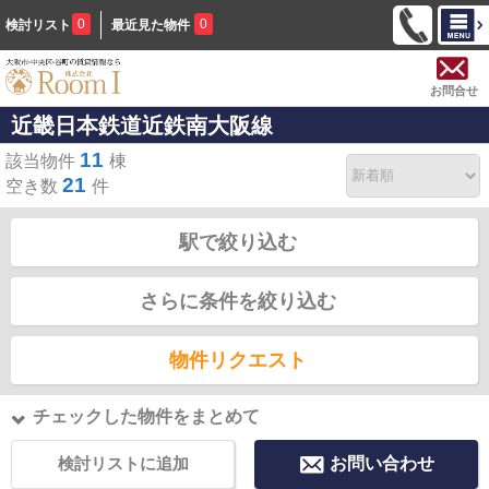
0
0
検討リスト
最近見た物件
お問合せ
近畿日本鉄道近鉄南大阪線
11
該当物件
棟
21
空き数
件
駅で絞り込む
さらに条件を絞り込む
物件リクエスト
チェックした物件をまとめて
検討リストに追加
お問い合わせ