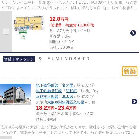
サン・ソレイユ中野 旭化成ヘーベルメゾンHEBEL HAUSの詳しい情報。行き先
や用途によって2つの路線が選べるので、移動に便利な物件です。駅から徒歩8分
にある物件なので、電車利用が...
12.8
万
円
(管理費・共益費 11,000円)
敷：7.2万円｜礼：2ヶ月
所在階：1階
間取り：2LDK
面積：63.00㎡
＆ ＦＵＭＩＮＯＳＡＴＯ
賃貸｜マンション
地下鉄谷町線
「
文の里
」駅 徒歩7分
地下鉄御堂筋線
「
昭和町
」駅 徒歩9分
近鉄南大阪線
「
北田辺
」駅 徒歩7分
大阪府
大阪市阿倍野区
文の里
４丁目
18.2
23.4
万円～
万円
築年数：築1年未満 ｜募集中：
3室
階数：4階建
徒歩4分の場所に大阪市立北田辺小学校があります。駅徒歩7分に駅が立地する物
件なので、電車を多く利用する方にとって便利です。行き先や用途によって2つ
の路線が選べるので、移動に便...