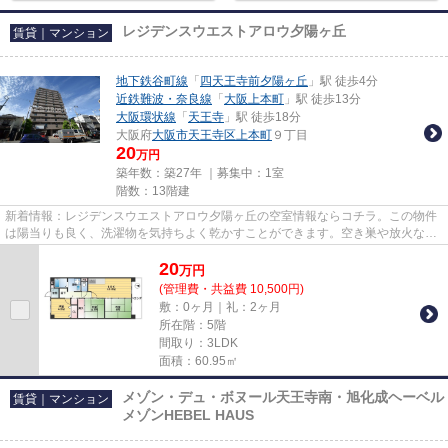
レジデンスウエストアロウ夕陽ヶ丘
賃貸｜マンション
地下鉄谷町線
「
四天王寺前夕陽ヶ丘
」駅 徒歩4分
近鉄難波・奈良線
「
大阪上本町
」駅 徒歩13分
大阪環状線
「
天王寺
」駅 徒歩18分
大阪府
大阪市天王寺区
上本町
９丁目
20
万円
築年数：築27年 ｜募集中：
1室
階数：13階建
新着情報：レジデンスウエストアロウ夕陽ヶ丘の空室情報ならコチラ。この物件
は陽当りも良く、洗濯物を気持ちよく乾かすことができます。空き巣や放火など
の防犯面で優れているマンシ...
20
万
円
(管理費・共益費 10,500円)
敷：0ヶ月｜礼：2ヶ月
所在階：5階
間取り：3LDK
面積：60.95㎡
メゾン・デュ・ボヌール天王寺南・旭化成ヘーベル
賃貸｜マンション
メゾンHEBEL HAUS