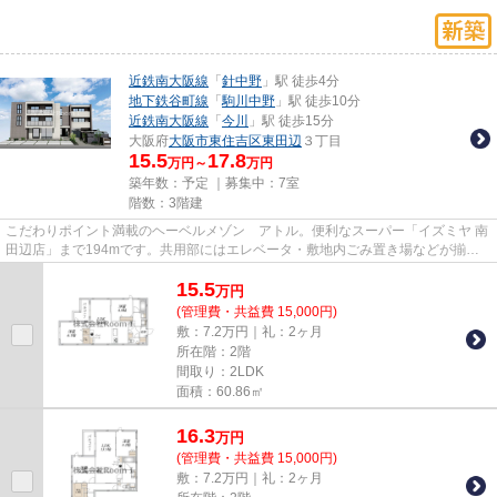
近鉄南大阪線
「
針中野
」駅 徒歩4分
地下鉄谷町線
「
駒川中野
」駅 徒歩10分
近鉄南大阪線
「
今川
」駅 徒歩15分
大阪府
大阪市東住吉区
東田辺
３丁目
15.5
17.8
万円～
万円
築年数：予定 ｜募集中：
7室
階数：3階建
こだわりポイント満載のヘーベルメゾン アトル。便利なスーパー「イズミヤ 南
田辺店」まで194mです。共用部にはエレベータ・敷地内ごみ置き場などが揃っ
ております。こちらの物件はマ...
15.5
万
円
(管理費・共益費 15,000円)
敷：7.2万円｜礼：2ヶ月
所在階：2階
間取り：2LDK
面積：60.86㎡
16.3
万
円
(管理費・共益費 15,000円)
敷：7.2万円｜礼：2ヶ月