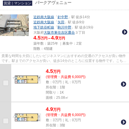
パークアヴェニュー
賃貸｜マンション
近鉄南大阪線
「
針中野
」駅 徒歩14分
近鉄南大阪線
「
矢田
」駅 徒歩9分
地下鉄谷町線
「
駒川中野
」駅 徒歩19分
大阪府
大阪市東住吉区
鷹合
３丁目
4.5
4.9
万円～
万円
築年数：築25年 ｜募集中：
2室
階数：4階建
貴重な時間を大切にしたいビジネスマンにおすすめの交通のアクセスが良い物件
です。駅までのアクセスが良い、徒歩14分のところに位置する物件です。こちら
はマンションタイプになりま...
4.5
万
円
(管理費・共益費 6,000円)
敷：0万円｜礼：0万円
所在階：1階
間取り：1K
面積：25.08㎡
4.9
万
円
(管理費・共益費 6,000円)
敷：3万円｜礼：0万円
所在階：3階