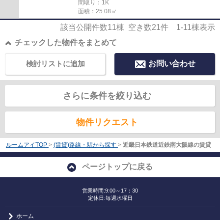
間取り：1K
面積：25.08㎡
該当公開件数
11
棟 空き数
21
件
1-11
棟表示
チェックした物件をまとめて
検討リストに追加
お問い合わせ
さらに条件を絞り込む
物件リクエスト
ルームアイTOP
>
(賃貸)路線・駅から探す
>
近畿日本鉄道近鉄南大阪線の賃貸
ページトップに戻る
営業時間:9:00～17：30
定休日:毎週水曜日
ホーム