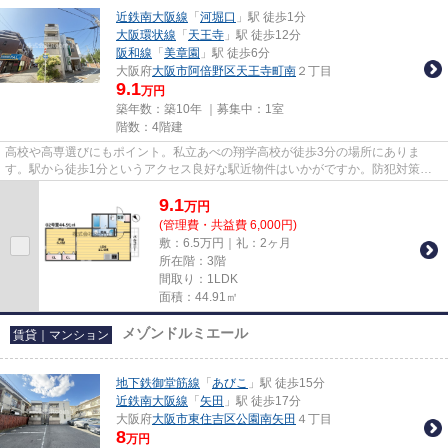
近鉄南大阪線
「
河堀口
」駅 徒歩1分
大阪環状線
「
天王寺
」駅 徒歩12分
阪和線
「
美章園
」駅 徒歩6分
大阪府
大阪市阿倍野区
天王寺町南
２丁目
9.1
万円
築年数：築10年 ｜募集中：
1室
階数：4階建
高校や高専選びにもポイント。私立あべの翔学高校が徒歩3分の場所にありま
す。駅から徒歩1分というアクセス良好な駅近物件はいかがですか。防犯対策も
バッチリなマンションタイプの物...
9.1
万
円
(管理費・共益費 6,000円)
敷：6.5万円｜礼：2ヶ月
所在階：3階
間取り：1LDK
面積：44.91㎡
メゾンドルミエール
賃貸｜マンション
地下鉄御堂筋線
「
あびこ
」駅 徒歩15分
近鉄南大阪線
「
矢田
」駅 徒歩17分
大阪府
大阪市東住吉区
公園南矢田
４丁目
8
万円