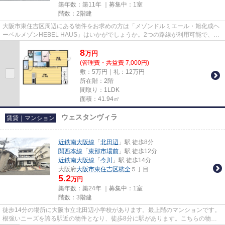
築年数：築11年 ｜募集中：
1室
階数：2階建
大阪市東住吉区周辺にある物件をお求めの方は「メゾンドルミエール・旭化成ヘ
ーベルメゾンHEBEL HAUS」はいかがでしょうか。2つの路線が利用可能で、片
方の路線にトラブルがあっても別...
8
万
円
(管理費・共益費 7,000円)
敷：5万円｜礼：12万円
所在階：2階
間取り：1LDK
面積：41.94㎡
ウェスタンヴィラ
賃貸｜マンション
近鉄南大阪線
「
北田辺
」駅 徒歩8分
関西本線
「
東部市場前
」駅 徒歩12分
近鉄南大阪線
「
今川
」駅 徒歩14分
大阪府
大阪市東住吉区
杭全
５丁目
5.2
万円
築年数：築24年 ｜募集中：
1室
階数：3階建
徒歩14分の場所に大阪市立北田辺小学校があります。最上階のマンションです。
根強いニーズを誇る駅近の物件となり、徒歩8分に駅があります。こちらの物件