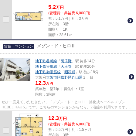
はマンションです。条件の中か...
5.2
万
円
(管理費・共益費 6,000円)
敷：5.1万円｜礼：3万円
所在階：3階
間取り：1K
面積：28.61㎡
メゾン・ド・ヒロⅡ
賃貸｜マンション
地下鉄谷町線
「
阿倍野
」駅 徒歩14分
地下鉄谷町線
「
天王寺
」駅 徒歩20分
地下鉄御堂筋線
「
昭和町
」駅 徒歩18分
大阪府
大阪市阿倍野区
丸山通
２丁目
12.3
万円
築年数：築7年 ｜募集中：
1室
階数：3階建
ぜひ一度見ていただきたい、「メゾン・ド・ヒロⅡ 旭化成ヘーベルメゾン
HEBEL HAUS」です。こちらのマンションからなら、2沿線を利用できます。平
成31年築のコチラの物件は、落ち着き...
12.3
万
円
(管理費・共益費 6,000円)
敷：5.5万円｜礼：1.5ヶ月
所在階：3階