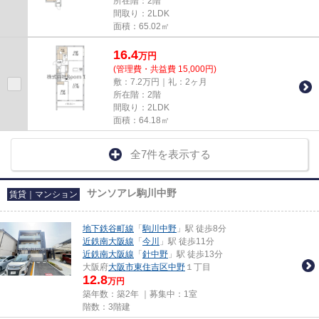
所在階：2階
間取り：2LDK
面積：65.02㎡
16.4
万
円
(管理費・共益費 15,000円)
敷：7.2万円｜礼：2ヶ月
所在階：2階
間取り：2LDK
面積：64.18㎡
全7件を表示する
サンソアレ駒川中野
賃貸｜マンション
地下鉄谷町線
「
駒川中野
」駅 徒歩8分
近鉄南大阪線
「
今川
」駅 徒歩11分
近鉄南大阪線
「
針中野
」駅 徒歩13分
大阪府
大阪市東住吉区
中野
１丁目
12.8
万円
築年数：築2年 ｜募集中：
1室
階数：3階建