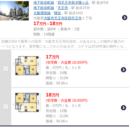
地下鉄谷町線
「
四天王寺前夕陽ヶ丘
」駅 徒歩5分
地下鉄谷町線
「
天王寺
」駅 徒歩15分
大阪環状線
「
桃谷
」駅 徒歩14分
大阪府
大阪市天王寺区
四天王寺
１丁目
17
18
万円～
万円
築年数：築8年 ｜募集中：
2室
階数：14階建
距離220mで最寄りの役所「大阪市天王寺区役所」があるのもこの物件の魅力の
一つとなります。築年数にもこだわりのある方、コチラは2018年築の物件となり
ます。プライバシーをしっかり...
17
万
円
(管理費・共益費 18,000円)
敷：0万円｜礼：1ヶ月
所在階：10階
間取り：2LDK
面積：56.66㎡
18
万
円
(管理費・共益費 18,000円)
敷：0万円｜礼：2ヶ月
所在階：12階
間取り：2LDK
面積：56.66㎡