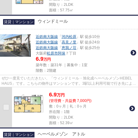
間取り：2LDK
面積：57.75㎡
ウィンドミール
賃貸｜マンション
近鉄南大阪線
「
河内松原
」駅 徒歩10分
近鉄南大阪線
「
高見ノ里
」駅 徒歩24分
近鉄南大阪線
「
恵我ノ荘
」駅 徒歩25分
大阪府
松原市
阿保
７丁目
6.9
万円
築年数：築31年 ｜募集中：
1室
階数：2階建
ぜひ一度見ていただきたい、「ウィンドミール・旭化成ヘーベルメゾンHEBEL
HAUS」です。こちらの物件はマンションです。3駅以上利用可能で行き先によっ
て選べる、利便性の高い物件です...
6.9
万
円
(管理費・共益費 7,000円)
敷：0ヶ月｜礼：0ヶ月
所在階：1階
間取り：2LDK
面積：52.39㎡
ヘーベルメゾン アトル
賃貸｜マンション