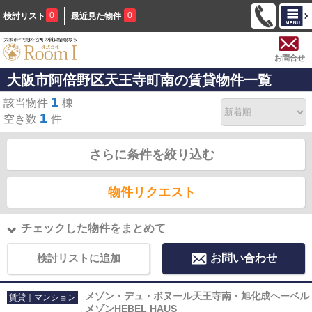
0
0
検討リスト
最近見た物件
お問合せ
大阪市阿倍野区天王寺町南の賃貸物件一覧
1
該当物件
棟
1
空き数
件
さらに条件を絞り込む
物件リクエスト
チェックした物件をまとめて
検討リストに追加
お問い合わせ
メゾン・デュ・ボヌール天王寺南・旭化成ヘーベル
賃貸｜マンション
メゾンHEBEL HAUS