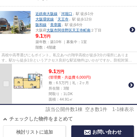
近鉄南大阪線
「
河堀口
」駅 徒歩1分
大阪環状線
「
天王寺
」駅 徒歩12分
阪和線
「
美章園
」駅 徒歩6分
大阪府
大阪市阿倍野区
天王寺町南
２丁目
9.1
万円
築年数：築10年 ｜募集中：
1室
階数：4階建
高校や高専選びにもポイント。私立あべの翔学高校が徒歩3分の場所にありま
す。駅から徒歩1分というアクセス良好な駅近物件はいかがですか。防犯対策も
バッチリなマンションタイプの物...
9.1
万
円
(管理費・共益費 6,000円)
敷：6.5万円｜礼：2ヶ月
所在階：3階
間取り：1LDK
面積：44.91㎡
該当公開件数
1
棟 空き数
1
件
1-1
棟表示
チェックした物件をまとめて
検討リストに追加
お問い合わせ