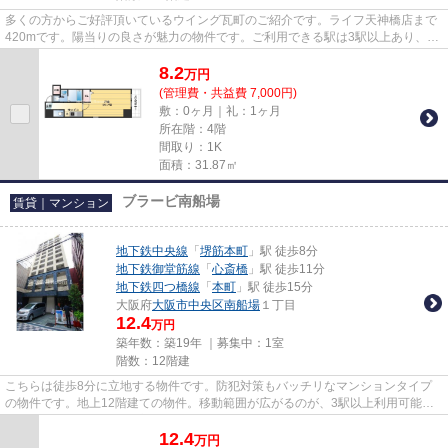
多くの方からご好評頂いているウイング瓦町のご紹介です。ライフ天神橋店まで
420mです。陽当りの良さが魅力の物件です。ご利用できる駅は3駅以上あり、お
出かけに便利な立地となってい...
8.2
万
円
(管理費・共益費 7,000円)
敷：0ヶ月｜礼：1ヶ月
所在階：4階
間取り：1K
面積：31.87㎡
ブラービ南船場
賃貸｜マンション
地下鉄中央線
「
堺筋本町
」駅 徒歩8分
地下鉄御堂筋線
「
心斎橋
」駅 徒歩11分
地下鉄四つ橋線
「
本町
」駅 徒歩15分
大阪府
大阪市中央区
南船場
１丁目
12.4
万円
築年数：築19年 ｜募集中：
1室
階数：12階建
こちらは徒歩8分に立地する物件です。防犯対策もバッチリなマンションタイプ
の物件です。地上12階建ての物件。移動範囲が広がるのが、3駅以上利用可能な
この物件の魅力です。丁寧かつ...
12.4
万
円