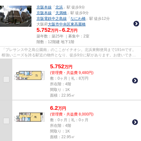
京阪本線
「
北浜
」駅 徒歩9分
京阪本線
「
天満橋
」駅 徒歩9分
京阪電鉄中之島線
「
なにわ橋
」駅 徒歩12分
大阪府
大阪市中央区
東高麗橋
5.752
6.2
万円～
万円
築年数：築25年 ｜募集中：
2室
階数：12階建 地下1階
「プレサンス中之島公園南」のここがイチオシ。北浜東郵便局まで191mです。
根強いニーズを誇る駅近の物件となり、徒歩9分に駅があります。お使いできる
駅は3駅以上あり、行き先に応じ...
5.752
万
円
(管理費・共益費 9,480円)
敷：0ヶ月｜礼：8万円
所在階：4階
間取り：1K
面積：22.95㎡
6.2
万
円
(管理費・共益費 8,000円)
敷：0ヶ月｜礼：0ヶ月
所在階：4階
間取り：1K
面積：22.95㎡