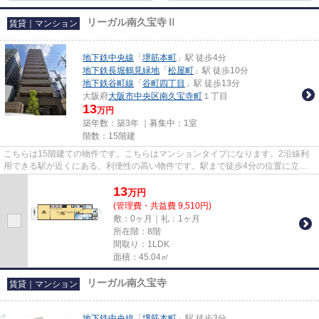
リーガル南久宝寺Ⅱ
賃貸｜マンション
地下鉄中央線
「
堺筋本町
」駅 徒歩4分
地下鉄長堀鶴見緑地
「
松屋町
」駅 徒歩10分
地下鉄谷町線
「
谷町四丁目
」駅 徒歩13分
大阪府
大阪市中央区
南久宝寺町
１丁目
13
万円
築年数：築3年 ｜募集中：
1室
階数：15階建
こちらは15階建ての物件です。こちらはマンションタイプになります。2沿線利
用できる駅が近くにある、利便性の高い物件です。駅まで徒歩4分の位置に立地
する、アクセス良好な物件です...
13
万
円
(管理費・共益費 9,510円)
敷：0ヶ月｜礼：1ヶ月
所在階：8階
間取り：1LDK
面積：45.04㎡
リーガル南久宝寺
賃貸｜マンション
地下鉄中央線
「
堺筋本町
」駅 徒歩3分