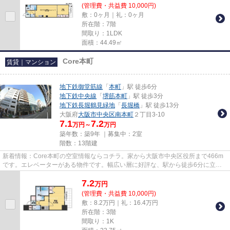
(管理費・共益費 10,000円)
敷：0ヶ月｜礼：0ヶ月
所在階：7階
間取り：1LDK
面積：44.49㎡
Core本町
賃貸｜マンション
地下鉄御堂筋線
「
本町
」駅 徒歩6分
地下鉄中央線
「
堺筋本町
」駅 徒歩3分
地下鉄長堀鶴見緑地
「
長堀橋
」駅 徒歩13分
大阪府
大阪市中央区
南本町
２丁目3-10
7.1
7.2
万円～
万円
築年数：築9年 ｜募集中：
2室
階数：13階建
新着情報：Core本町の空室情報ならコチラ。家から大阪市中央区役所まで466m
です。エレベーターがある物件です。幅広い層に好評な、駅から徒歩6分に立地
する物件です。メールアドレスta...
7.2
万
円
(管理費・共益費 10,000円)
敷：8.2万円｜礼：16.4万円
所在階：3階
間取り：1K