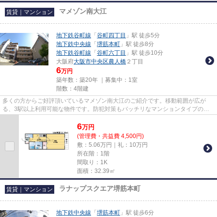
マメゾン南大江
賃貸｜マンション
地下鉄谷町線
「
谷町四丁目
」駅 徒歩5分
地下鉄中央線
「
堺筋本町
」駅 徒歩8分
地下鉄谷町線
「
谷町六丁目
」駅 徒歩10分
大阪府
大阪市中央区
農人橋
２丁目
6
万円
築年数：築20年 ｜募集中：
1室
階数：4階建
多くの方からご好評頂いているマメゾン南大江のご紹介です。移動範囲が広が
る、3駅以上利用可能な物件です。防犯対策もバッチリなマンションタイプの物
件です。高ニーズな駅近の物件で...
6
万
円
(管理費・共益費 4,500円)
敷：5.06万円｜礼：10万円
所在階：1階
間取り：1K
面積：32.39㎡
ラナップスクエア堺筋本町
賃貸｜マンション
地下鉄中央線
「
堺筋本町
」駅 徒歩6分