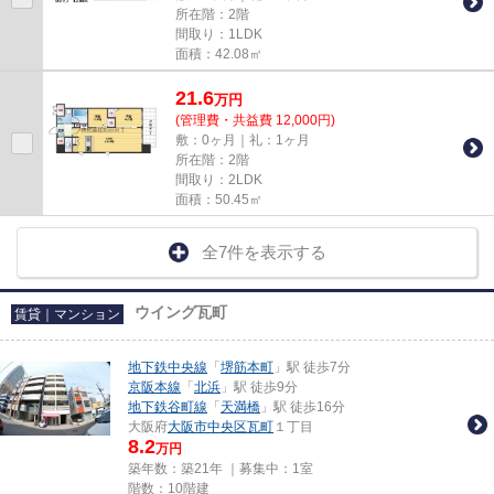
所在階：2階
間取り：1LDK
面積：42.08㎡
21.6
万
円
(管理費・共益費 12,000円)
敷：0ヶ月｜礼：1ヶ月
所在階：2階
間取り：2LDK
面積：50.45㎡
全7件を表示する
ウイング瓦町
賃貸｜マンション
地下鉄中央線
「
堺筋本町
」駅 徒歩7分
京阪本線
「
北浜
」駅 徒歩9分
地下鉄谷町線
「
天満橋
」駅 徒歩16分
大阪府
大阪市中央区
瓦町
１丁目
8.2
万円
築年数：築21年 ｜募集中：
1室
階数：10階建