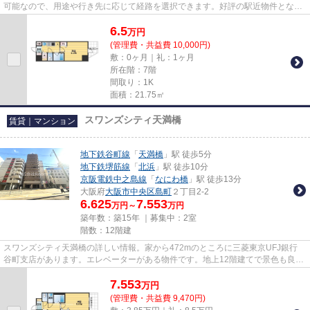
可能なので、用途や行き先に応じて経路を選択できます。好評の駅近物件となっ
ており、駅より徒歩7分に立地...
6.5
万
円
(管理費・共益費 10,000円)
敷：0ヶ月｜礼：1ヶ月
所在階：7階
間取り：1K
面積：21.75㎡
スワンズシティ天満橋
賃貸｜マンション
地下鉄谷町線
「
天満橋
」駅 徒歩5分
地下鉄堺筋線
「
北浜
」駅 徒歩10分
京阪電鉄中之島線
「
なにわ橋
」駅 徒歩13分
大阪府
大阪市中央区
島町
２丁目2-2
6.625
7.553
万円～
万円
築年数：築15年 ｜募集中：
2室
階数：12階建
スワンズシティ天満橋の詳しい情報。家から472mのところに三菱東京UFJ銀行
谷町支店があります。エレベーターがある物件です。地上12階建てで景色も良
く、多数のお問い合わせをいただ...
7.553
万
円
(管理費・共益費 9,470円)