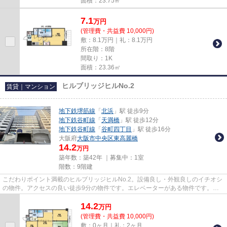
面積：23.75㎡
7.1
万
円
(管理費・共益費 10,000円)
敷：8.1万円｜礼：8.1万円
所在階：8階
間取り：1K
面積：23.36㎡
ヒルブリッジヒルNo.2
賃貸｜マンション
地下鉄堺筋線
「
北浜
」駅 徒歩9分
地下鉄谷町線
「
天満橋
」駅 徒歩12分
地下鉄谷町線
「
谷町四丁目
」駅 徒歩16分
大阪府
大阪市中央区
東高麗橋
14.2
万円
築年数：築42年 ｜募集中：
1室
階数：9階建
こだわりポイント満載のヒルブリッジヒルNo.2。設備良し・外観良しのイチオシ
の物件。アクセスの良い徒歩9分の物件です。エレベーターがある物件です。地
域によっては建物の高さの制限...
14.2
万
円
(管理費・共益費 10,000円)
敷：0ヶ月｜礼：2ヶ月