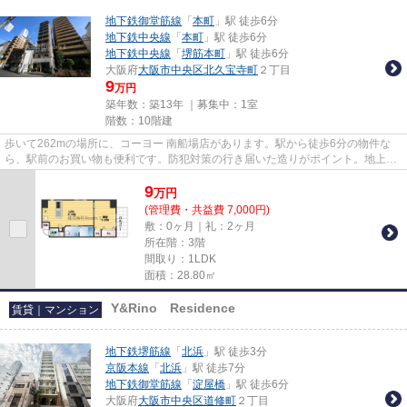
地下鉄御堂筋線
「
本町
」駅 徒歩6分
地下鉄中央線
「
本町
」駅 徒歩6分
地下鉄中央線
「
堺筋本町
」駅 徒歩6分
大阪府
大阪市中央区
北久宝寺町
２丁目
9
万円
築年数：築13年 ｜募集中：
1室
階数：10階建
歩いて262mの場所に、コーヨー 南船場店があります。駅から徒歩6分の物件な
ら、駅前のお買い物も便利です。防犯対策の行き届いた造りがポイント。地上10
階建ての物件となっております...
9
万
円
(管理費・共益費 7,000円)
敷：0ヶ月｜礼：2ヶ月
所在階：3階
間取り：1LDK
面積：28.80㎡
Y&Rino Residence
賃貸｜マンション
地下鉄堺筋線
「
北浜
」駅 徒歩3分
京阪本線
「
北浜
」駅 徒歩7分
地下鉄御堂筋線
「
淀屋橋
」駅 徒歩6分
大阪府
大阪市中央区
道修町
２丁目