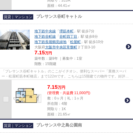
間取り：2LDK
面積：44.41㎡
プレサンス谷町キャトル
賃貸｜マンション
地下鉄中央線
「
堺筋本町
」駅 徒歩7分
地下鉄谷町線
「
谷町四丁目
」駅 徒歩8分
地下鉄長堀鶴見緑地
「
松屋町
」駅 徒歩10分
大阪府
大阪市中央区
常盤町
２丁目3-10
7.15
万円
築年数：築9年 ｜募集中：
1室
階数：15階建
「プレサンス谷町キャトル」のここがイチオシ。便利なスーパー「業務スーパ
ー・松屋町筋本町橋店」まで122mです。こちらは15階建ての物件です。好評の
駅近物件となっており、駅より徒...
7.15
万
円
(管理費・共益費 11,000円)
敷：0ヶ月｜礼：1ヶ月
所在階：4階
間取り：1K
面積：21.65㎡
プレサンス中之島公園南
賃貸｜マンション