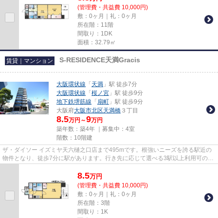
(管理費・共益費 10,000円)
敷：0ヶ月｜礼：0ヶ月
所在階：11階
間取り：1DK
面積：32.79㎡
S-RESIDENCE天満Gracis
賃貸｜マンション
大阪環状線
「
天満
」駅 徒歩7分
大阪環状線
「
桜ノ宮
」駅 徒歩9分
地下鉄堺筋線
「
扇町
」駅 徒歩9分
大阪府
大阪市北区
天満橋
３丁目
8.5
9
万円～
万円
築年数：築4年 ｜募集中：
4室
階数：10階建
ザ・ダイソー イズミヤ天六樋之口店まで495mです。根強いニーズを誇る駅近の
物件となり、徒歩7分に駅があります。行き先に応じて選べる3駅以上利用可の物
件です。地上10階建ての物件。...
8.5
万
円
(管理費・共益費 10,000円)
敷：0ヶ月｜礼：0ヶ月
所在階：3階
間取り：1K