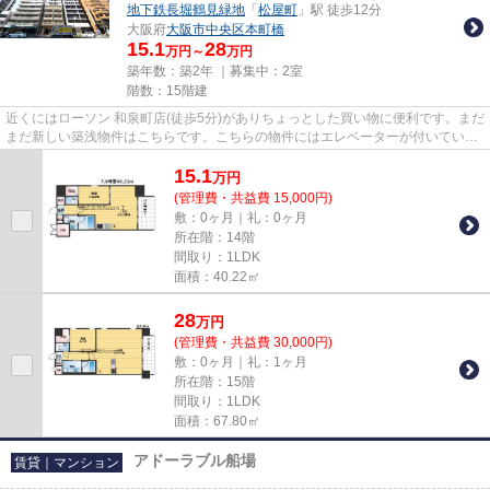
地下鉄長堀鶴見緑地
「
松屋町
」駅 徒歩12分
大阪府
大阪市中央区
本町橋
15.1
28
万円～
万円
築年数：築2年 ｜募集中：
2室
階数：15階建
近くにはローソン 和泉町店(徒歩5分)がありちょっとした買い物に便利です。まだ
まだ新しい築浅物件はこちらです。こちらの物件にはエレベーターが付いていま
す。15階建ての物件です。...
15.1
万
円
(管理費・共益費 15,000円)
敷：0ヶ月｜礼：0ヶ月
所在階：14階
間取り：1LDK
面積：40.22㎡
28
万
円
(管理費・共益費 30,000円)
敷：0ヶ月｜礼：1ヶ月
所在階：15階
間取り：1LDK
面積：67.80㎡
アドーラブル船場
賃貸｜マンション