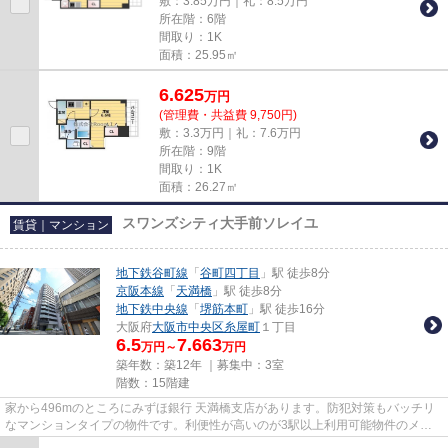
敷：3.85万円｜礼：8.5万円
所在階：6階
間取り：1K
面積：25.95㎡
6.625
万
円
(管理費・共益費 9,750円)
敷：3.3万円｜礼：7.6万円
所在階：9階
間取り：1K
面積：26.27㎡
スワンズシティ大手前ソレイユ
賃貸｜マンション
地下鉄谷町線
「
谷町四丁目
」駅 徒歩8分
京阪本線
「
天満橋
」駅 徒歩8分
地下鉄中央線
「
堺筋本町
」駅 徒歩16分
大阪府
大阪市中央区
糸屋町
１丁目
6.5
7.663
万円～
万円
築年数：築12年 ｜募集中：
3室
階数：15階建
家から496mのところにみずほ銀行 天満橋支店があります。防犯対策もバッチリ
なマンションタイプの物件です。利便性が高いのが3駅以上利用可能物件のメリ
ットです。15階建ての物件です...