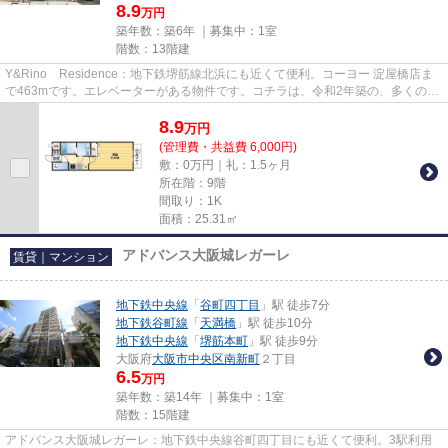
8.9
万円
築年数：築6年 ｜募集中：
1室
階数：13階建
Y&Rino Residence：地下鉄堺筋線北浜にも近くて便利。コーヨー 淀屋橋店ま
で463mです。エレベーターがある物件です。コチラは、令和2年築の、多くの方
に好評の物件となります。大...
8.9
万
円
(管理費・共益費 6,000円)
敷：0万円｜礼：1.5ヶ月
所在階：9階
間取り：1K
面積：25.31㎡
アドバンス大阪城レガーレ
賃貸｜マンション
地下鉄中央線
「
谷町四丁目
」駅 徒歩7分
地下鉄谷町線
「
天満橋
」駅 徒歩10分
地下鉄中央線
「
堺筋本町
」駅 徒歩9分
大阪府
大阪市中央区
南新町
２丁目
6.5
万円
築年数：築14年 ｜募集中：
1室
階数：15階建
アドバンス大阪城レガーレ：地下鉄中央線谷町四丁目にも近くて便利。3駅利用