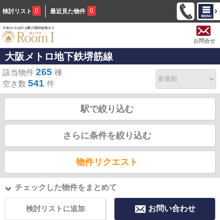
0
0
検討リスト
最近見た物件
お問合せ
大阪メトロ地下鉄堺筋線
265
該当物件
棟
541
空き数
件
駅で絞り込む
さらに条件を絞り込む
物件リクエスト
チェックした物件をまとめて
検討リストに追加
お問い合わせ