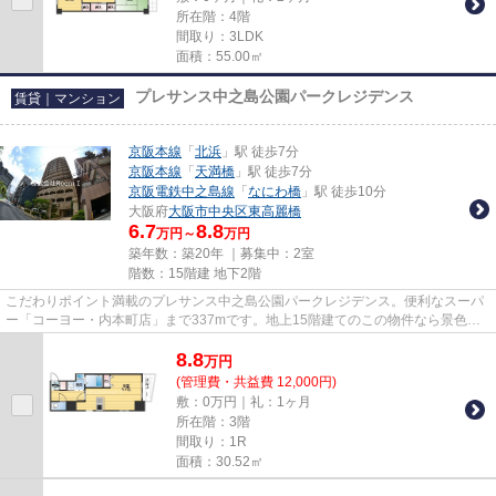
所在階：4階
間取り：3LDK
面積：55.00㎡
プレサンス中之島公園パークレジデンス
賃貸｜マンション
京阪本線
「
北浜
」駅 徒歩7分
京阪本線
「
天満橋
」駅 徒歩7分
京阪電鉄中之島線
「
なにわ橋
」駅 徒歩10分
大阪府
大阪市中央区
東高麗橋
6.7
8.8
万円～
万円
築年数：築20年 ｜募集中：
2室
階数：15階建 地下2階
こだわりポイント満載のプレサンス中之島公園パークレジデンス。便利なスーパ
ー「コーヨー・内本町店」まで337mです。地上15階建てのこの物件なら景色も
バッチリです。魅力的な駅近の...
8.8
万
円
(管理費・共益費 12,000円)
敷：0万円｜礼：1ヶ月
所在階：3階
間取り：1R
面積：30.52㎡