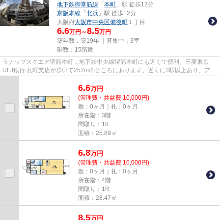
地下鉄御堂筋線
「
本町
」駅 徒歩13分
京阪本線
「
北浜
」駅 徒歩12分
大阪府
大阪市中央区
備後町
１丁目
6.6
8.5
万円～
万円
築年数：築19年 ｜募集中：
3室
階数：15階建
ラナップスクエア堺筋本町：地下鉄中央線堺筋本町にも近くて便利。三菱東京
UFJ銀行 瓦町支店が歩いて252mのところにあります。近くに3駅以上あり、アク
セスが良いマンションです。弊社...
6.6
万
円
(管理費・共益費 10,000円)
敷：0ヶ月｜礼：0ヶ月
所在階：3階
間取り：1K
面積：25.89㎡
6.8
万
円
(管理費・共益費 10,000円)
敷：0ヶ月｜礼：0ヶ月
所在階：4階
間取り：1R
面積：28.47㎡
8.5
万
円