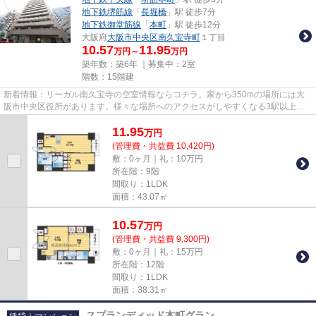
地下鉄堺筋線
「
長堀橋
」駅 徒歩7分
地下鉄御堂筋線
「
本町
」駅 徒歩12分
大阪府
大阪市中央区
南久宝寺町
１丁目
10.57
11.95
万円～
万円
築年数：築6年 ｜募集中：
2室
階数：15階建
新着情報：リーガル南久宝寺の空室情報ならコチラ。家から350mの場所には大
阪市中央区役所があります。様々な場所へのアクセスがしやすくなる3駅以上利
用可の物件です。造りとデザイン...
11.95
万
円
(管理費・共益費 10,420円)
敷：0ヶ月｜礼：10万円
所在階：9階
間取り：1LDK
面積：43.07㎡
10.57
万
円
(管理費・共益費 9,300円)
敷：0ヶ月｜礼：15万円
所在階：12階
間取り：1LDK
面積：38.31㎡
スプランディッド本町グラン