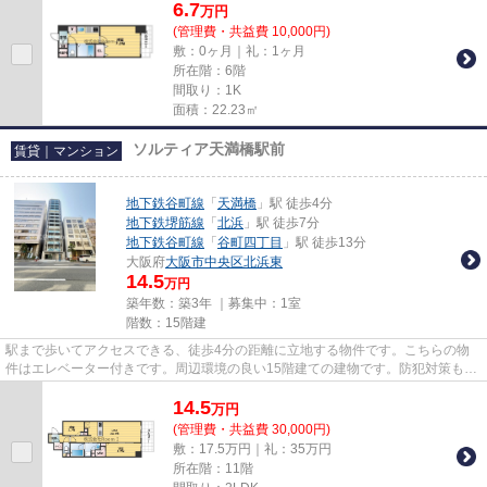
6.7
万
円
(管理費・共益費 10,000円)
敷：0ヶ月｜礼：1ヶ月
所在階：6階
間取り：1K
面積：22.23㎡
ソルティア天満橋駅前
賃貸｜マンション
地下鉄谷町線
「
天満橋
」駅 徒歩4分
地下鉄堺筋線
「
北浜
」駅 徒歩7分
地下鉄谷町線
「
谷町四丁目
」駅 徒歩13分
大阪府
大阪市中央区
北浜東
14.5
万円
築年数：築3年 ｜募集中：
1室
階数：15階建
駅まで歩いてアクセスできる、徒歩4分の距離に立地する物件です。こちらの物
件はエレベーター付きです。周辺環境の良い15階建ての建物です。防犯対策もバ
ッチリなマンションタイプの物...
14.5
万
円
(管理費・共益費 30,000円)
敷：17.5万円｜礼：35万円
所在階：11階