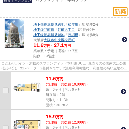
賃貸｜マンション
地下鉄長堀鶴見緑地
「
松屋町
」駅 徒歩2分
地下鉄谷町線
「
谷町六丁目
」駅 徒歩9分
地下鉄長堀鶴見緑地
「
長堀橋
」駅 徒歩9分
大阪府
大阪市中央区
松屋町
11.6
27.1
万円～
万円
築年数：予定 ｜募集中：
7室
階数：19階建
こだわりポイント満載のスプランディッド本町東DUE。最寄りの公園南大江公園
(徒歩4分)。エレベーター2基付きです。2沿線利用可能な、利便性の高い立地の物
件です。メールアドレスtanim...
11.6
万
円
(管理費・共益費 10,000円)
敷：0ヶ月｜礼：0ヶ月
所在階：2階
間取り：1LDK
面積：30.78㎡
15.9
万
円
(管理費・共益費 12,000円)
敷：0ヶ月｜礼：0ヶ月