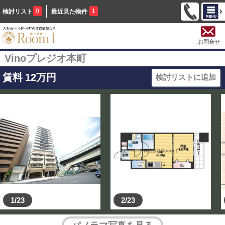
0
1
検討リスト
最近見た物件
お問合せ
Vinoプレジオ本町
賃料
12
万円
検討リストに追加
1/23
2/23