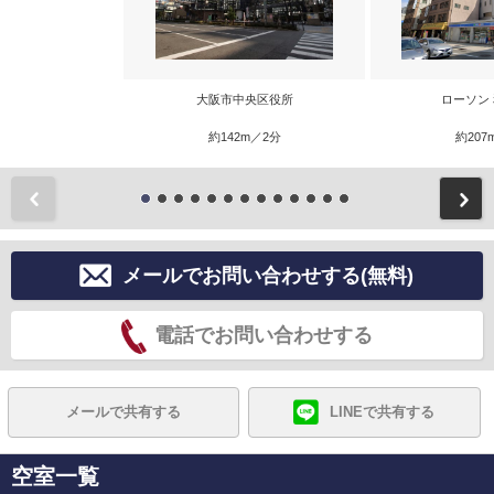
大阪市中央区役所
ローソン
約142m／2分
約207
前
メールでお問い合わせする(無料)
電話でお問い合わせする
メールで共有する
LINEで共有する
空室一覧