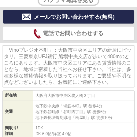
パノラマ写真を見る
メールでお問い合わせする(無料)
電話でお問い合わせする
「Vinoプレジオ本町」：大阪市中央区エリアの新居にピッ
タリ。三菱東京UFJ銀行 船場中央支店が歩いて480mのと
ころにあります。大阪市中央区エリアにある賃貸情報のこ
となら、地域に密着した当社へお任せ下さい。当社は、多
種多様な賃貸情報を取り扱っております。ご要望や不明な
点などございましたら、お気軽にご連絡下さい。
所在地
大阪府
大阪市中央区
農人橋
３丁目
地下鉄中央線
「
堺筋本町
」駅 徒歩4分
交通
地下鉄谷町線
「
谷町四丁目
」駅 徒歩6分
地下鉄長堀鶴見緑地
「
松屋町
」駅 徒歩10分
間取り/
1DK
詳細
DK 6.0帖
/
洋室 4.0帖