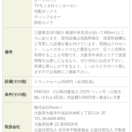
オートロック
TVモニタ付インターホン
宅配ボックス
ディンプルキー
防犯カメラ
三菱東京UFJ銀行 船場中央支店が歩いて480mのとこ
ろにあります。室内設備は洗面所独立・浴室乾燥機な
ど充実した設備を備え付けています。収納はクロゼッ
ト・シューズボックスなど豊富なので、広々と空間を
備考
利用することも可能です。大阪市中央区エリアで賃貸
情報をお探しになるなら、ぜひ当社にお任せ下さい。
快適な暮らしができるよう、しっかりとサポート致し
ますのでお気軽にご連絡下さい。
設備(その他)
トランクルーム5500円（全18区画）
PREGIO CLUB24要加入:2万円 ペット可（小型犬・
条件(その他)
猫いずれか1匹迄）共益費3,000円増＋敷金1ヶ月要
株式会社Room I
大阪府大阪市中央区内本町１丁目2-14 -2F
TEL:06-6949-8091
大阪府知事 (2) 第59226号
取扱会社
公益社団法人 全日本不動産協会 公益社団法人 不動産