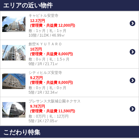
エリアの近い物件
キャピトル安堂寺
12.3
万
円
(管理費・共益費 12,000円)
敷：1ヶ月｜礼：1ヶ月
10階 / 1LDK / 46.99㎡
創空ＫＹＵＴＡＲＯ
10
万
円
(管理費・共益費 8,000円)
敷：0ヶ月｜礼：1.5ヶ月
9階 / 1R / 21.71㎡
シティヒルズ安堂寺
9.2
万
円
(管理費・共益費 8,000円)
敷：0ヶ月｜礼：0ヶ月
5階 / 1R / 32.34㎡
プレサンス大阪城公園ネクサス
9.78
万
円
(管理費・共益費 11,590円)
敷：0万円｜礼：12万円
5階 / 1K / 27.05㎡
こだわり特集