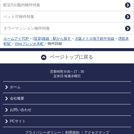
駅近5分圏内物件特集
ペット可物件特集
タワーマンション物件特集
ルームアイTOP
>
(賃貸)路線・駅から探す
>
大阪メトロ地下鉄中央線
>
堺筋本
町駅
>
Vinoプレジオ本町
>
物件詳細
ページトップに戻る
営業時間:9:00～17：30
定休日:毎週水曜日
ホーム
会社概要
お問い合わせ
PCサイト
プライバシーポリシー
利用規約
｜アクセスマップ
｜