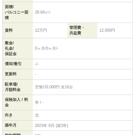
面積/
バルコニー面
28.69㎡/-
積
管理費・
賃料
12万円
12,000円
共益費
敷金/
礼金/
0ヶ月/0ヶ月/-
保証金
償却/敷引
-/-
更新料
-
駐車場/
空無/33,000円 全16台
月額料金
保険加入 / 料
有 / -
金
向き
北
築年月
2023年 8月 (築3年)