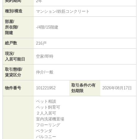
契約期間
2年
種別/構造
マンション/鉄筋コンクリート
部屋/
所在階/
-/4階/15階建
階建
総戸数
216戸
現況/
空家/即時
入居可能日
取引態様/
仲介/一般
賃貸区分
取引条件の有
物件番号
101221952
2026年08月17日
効期限
ペット相談
ペット飼育可
２人入居可
室内洗濯機置場
フローリング
ベランダ
バルコニー