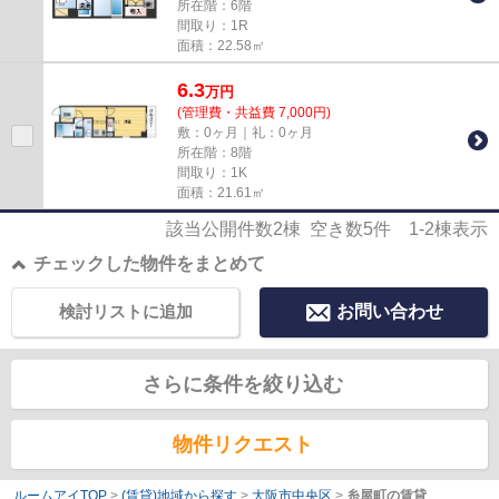
所在階：6階
間取り：1R
面積：22.58㎡
6.3
万
円
(管理費・共益費 7,000円)
敷：0ヶ月｜礼：0ヶ月
所在階：8階
間取り：1K
面積：21.61㎡
該当公開件数
2
棟 空き数
5
件
1-2
棟表示
チェックした物件をまとめて
検討リストに追加
お問い合わせ
さらに条件を絞り込む
物件リクエスト
ルームアイTOP
>
(賃貸)地域から探す
>
大阪市中央区
>
糸屋町の賃貸