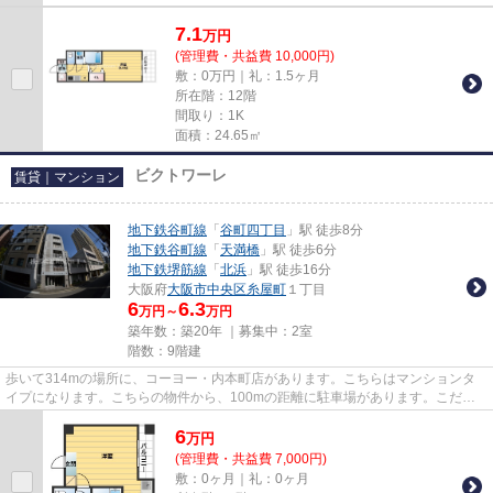
7.1
万
円
(管理費・共益費 10,000円)
敷：0万円｜礼：1.5ヶ月
所在階：12階
間取り：1K
面積：24.65㎡
ビクトワーレ
賃貸｜マンション
地下鉄谷町線
「
谷町四丁目
」駅 徒歩8分
地下鉄谷町線
「
天満橋
」駅 徒歩6分
地下鉄堺筋線
「
北浜
」駅 徒歩16分
大阪府
大阪市中央区
糸屋町
１丁目
6
6.3
万円～
万円
築年数：築20年 ｜募集中：
2室
階数：9階建
歩いて314mの場所に、コーヨー・内本町店があります。こちらはマンションタ
イプになります。こちらの物件から、100mの距離に駐車場があります。こだわ
りの条件として多い、駅徒歩8分の...
6
万
円
(管理費・共益費 7,000円)
敷：0ヶ月｜礼：0ヶ月