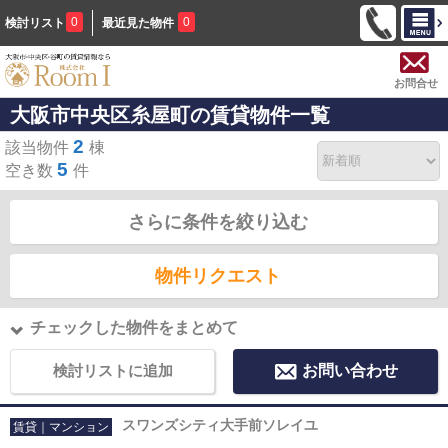
0
0
検討リスト
最近見た物件
お問合せ
大阪市中央区糸屋町の賃貸物件一覧
2
該当物件
棟
5
空き数
件
さらに条件を絞り込む
物件リクエスト
チェックした物件をまとめて
検討リストに追加
お問い合わせ
スワンズシティ大手前ソレイユ
賃貸｜マンション