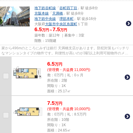
地下鉄谷町線
「
谷町四丁目
」駅 徒歩8分
京阪本線
「
天満橋
」駅 徒歩8分
地下鉄中央線
「
堺筋本町
」駅 徒歩16分
大阪府
大阪市中央区
糸屋町
１丁目
6.5
7.5
万円～
万円
築年数：築12年 ｜募集中：
3室
階数：15階建
家から496mのところにみずほ銀行 天満橋支店があります。防犯対策もバッチリ
なマンションタイプの物件です。利便性が高いのが3駅以上利用可能物件のメリ
ットです。15階建ての物件です...
6.5
万
円
(管理費・共益費 11,000円)
敷：0万円｜礼：0ヶ月
所在階：2階
間取り：1K
面積：25.17㎡
7.5
万
円
(管理費・共益費 10,000円)
敷：0万円｜礼：8.5万円
所在階：10階
間取り：1K
面積：24.65㎡