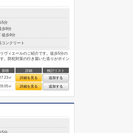
目
歩5分
徒歩8分
 徒歩9分
筋コンクリート
リヴィエールのご紹介です。徒歩5分の
す。防犯対策の行き届いた造りがポイン
面積
詳細
検討リスト
27.23㎡
詳細を見る
追加する
28.05㎡
詳細を見る
追加する
目
歩5分