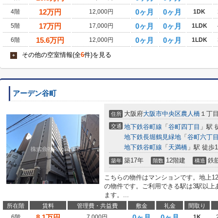
12
万円
0ヶ月
0ヶ月
4階
12,000円
1DK
17
万円
0ヶ月
0ヶ月
5階
17,000円
1LDK
15.6
万円
0ヶ月
0ヶ月
6階
12,000円
1LDK
その他の空室情報(全
6
件)を見る
+
アーデン谷町
大阪府
大阪市中央区
農人橋
１丁
住所
交通
地下鉄谷町線
「
谷町四丁目
」駅 
地下鉄長堀鶴見緑地
「
谷町六丁
地下鉄谷町線
「
天満橋
」駅 徒歩1
築17年
12階建
鉄
築年
階数
構造
こちらの物件はマンションです。地上1
の物件です。ご利用できる駅は3駅以上
ます。...
所在階
賃料
管理費・共益費
敷金
礼金
間取り
8.1
万円
0ヶ月
0ヶ月
6階
7,000円
1K