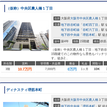
（仮称）中央区農人橋１丁目
大阪府
大阪市中央区
農人橋
１丁
住所
交通
地下鉄谷町線
「
谷町四丁目
」駅 
地下鉄谷町線
「
谷町六丁目
」駅 
地下鉄中央線
「
堺筋本町
」駅 徒
築4年
15階建
鉄筋
築年
階数
構造
（仮称）中央区農人橋１丁目：地下鉄谷
15階建てのこの物件なら景色もバッチ
す。徒歩2...
所在階
賃料
管理費・共益費
敷金
礼金
間取り
10.7
万円
0万円
3階
7,000円
1ヶ月
1DK
ディナスティ堺筋本町
大阪府
大阪市中央区
農人橋
３丁
住所
交通
地下鉄中央線
「
堺筋本町
」駅 徒