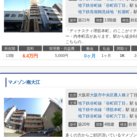
地下鉄谷町線
「
谷町四丁目
」駅 
地下鉄長堀鶴見緑地
「
松屋町
」駅
築21年
13階建
鉄
築年
階数
構造
「ディナスティ堺筋本町」のここがイチ
ー・内本町店があります。駅から徒歩6
こちらの...
所在階
賃料
管理費・共益費
敷金
礼金
間取り
6.4
万円
0ヶ月
13階
5,000円
1ヶ月
1K
2
マメゾン南大江
大阪府
大阪市中央区
農人橋
２丁
住所
交通
地下鉄谷町線
「
谷町四丁目
」駅 
地下鉄中央線
「
堺筋本町
」駅 徒
地下鉄谷町線
「
谷町六丁目
」駅 
築20年
4階建
鉄骨
築年
階数
構造
多くの方からご好評頂いているマメゾン