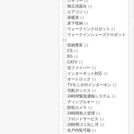
シャワー
(-)
独立洗面台
(-)
エアコン
(-)
床暖房
(-)
床下収納
(-)
ウォークインクロゼット
(-)
ウォークインシューズクロゼット
(-)
収納豊富
(-)
CS
(-)
BS
(-)
CATV
(-)
光ファイバー
(-)
インターネット対応
(-)
オートロック
(-)
TVモニタ付インターホン
(-)
宅配ボックス
(-)
24時間緊急通報システム
(-)
ディンプルキー
(-)
防犯カメラ
(-)
24時間有人管理
(-)
フロントサービス
(-)
24時間ゴミ出し可
(-)
住戸内覧可能
(-)