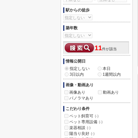
駅からの徒歩
築年数
11
件が該当
情報公開日
指定しない
本日
3日以内
1週間以内
画像・動画あり
画像あり
動画あり
パノラマあり
こだわり条件
ペット飼育可
(-)
ペット専用設備
(-)
楽器相談
(-)
陽当り良好
(-)