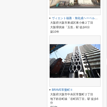
ヴィエント福善・旭化成ヘーベルメゾンHEBEL HAUS
大阪府大阪市東成区東小橋２丁目
大阪環状線「玉造」駅 徒歩6分
築10年
BRAVE常盤町Ⅱ
大阪府大阪市中央区常盤町２丁目
地下鉄谷町線「谷町四丁目」駅 徒歩6
分