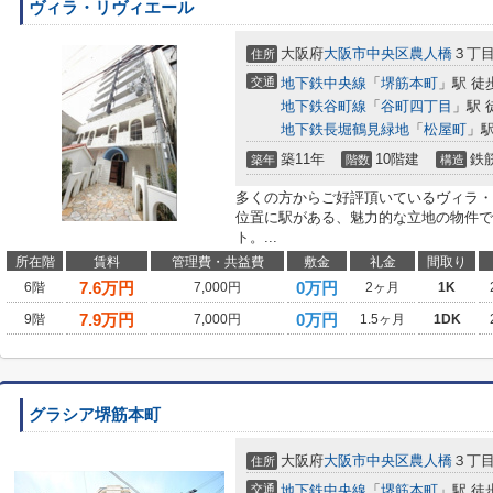
ヴィラ・リヴィエール
大阪府
大阪市中央区
農人橋
３丁
住所
交通
地下鉄中央線
「
堺筋本町
」駅 徒
地下鉄谷町線
「
谷町四丁目
」駅 
地下鉄長堀鶴見緑地
「
松屋町
」駅
築11年
10階建
鉄
築年
階数
構造
多くの方からご好評頂いているヴィラ・
位置に駅がある、魅力的な立地の物件で
ト。...
所在階
賃料
管理費・共益費
敷金
礼金
間取り
7.6
万円
0万円
6階
7,000円
2ヶ月
1K
7.9
万円
0万円
9階
7,000円
1.5ヶ月
1DK
グラシア堺筋本町
大阪府
大阪市中央区
農人橋
３丁
住所
交通
地下鉄中央線
「
堺筋本町
」駅 徒