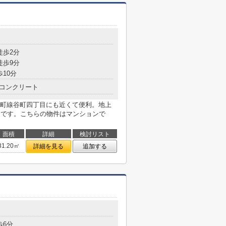
目
徒歩2分
徒歩9分
歩10分
コンクリート
町線谷町四丁目にも近くて便利。地上
リです。こちらの物件はマンションで
面積
詳細
検討リスト
31.20㎡
詳細を見る
追加する
目
歩6分