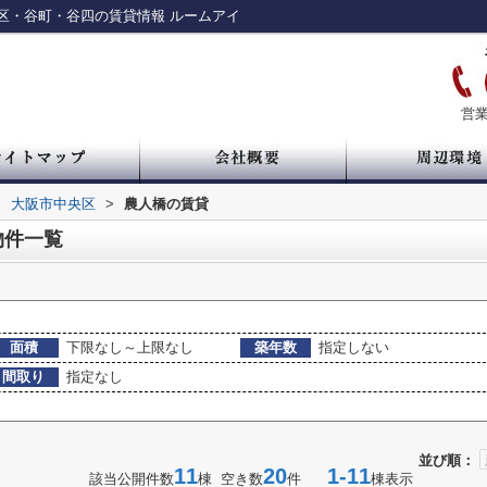
区・谷町・谷四の賃貸情報 ルームアイ
営業
>
大阪市中央区
>
農人橋の賃貸
物件一覧
面積
下限なし～上限なし
築年数
指定しない
間取り
指定なし
並び順：
11
20
1-11
該当公開件数
棟 空き数
件
棟表示