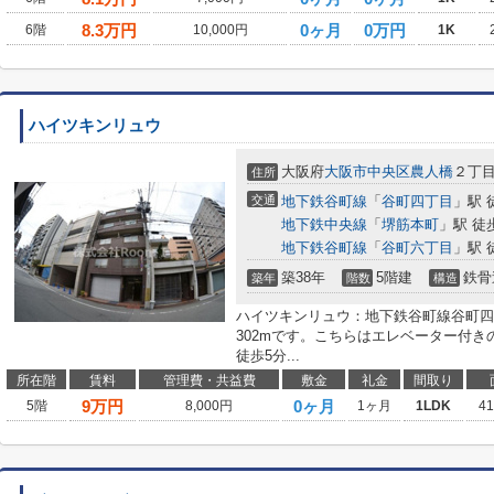
8.3
万円
0ヶ月
0万円
6階
10,000円
1K
ハイツキンリュウ
大阪府
大阪市中央区
農人橋
２丁
住所
交通
地下鉄谷町線
「
谷町四丁目
」駅 
地下鉄中央線
「
堺筋本町
」駅 徒
地下鉄谷町線
「
谷町六丁目
」駅 
築38年
5階建
鉄骨
築年
階数
構造
ハイツキンリュウ：地下鉄谷町線谷町四
302mです。こちらはエレベーター付
徒歩5分...
所在階
賃料
管理費・共益費
敷金
礼金
間取り
9
万円
0ヶ月
5階
8,000円
1ヶ月
1LDK
4