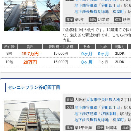
地下鉄谷町線
「
谷町四丁目
」駅 
地下鉄長堀鶴見緑地
「
松屋町
」駅
築8年
14階建
鉄筋
築年
階数
構造
2路線利用可の物件です。14階建てで
な、魅力的な駅近物件です。こちらの物
内見...
所在階
賃料
管理費・共益費
敷金
礼金
間取り
19.7
万円
0ヶ月
0ヶ月
8階
15,000円
2LDK
20
万円
0ヶ月
10階
15,000円
1ヶ月
2LDK
セレニテフラン谷町四丁目
大阪府
大阪市中央区
農人橋
２丁
住所
交通
地下鉄谷町線
「
谷町四丁目
」駅 
地下鉄堺筋線
「
堺筋本町
」駅 徒
地下鉄長堀鶴見緑地
「
松屋町
」駅
築1年未満
15階建
築年
階数
構造