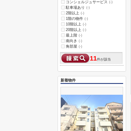
コンシェルジュサービス
(-)
駐車場あり
(-)
2階以上
(-)
1階の物件
(-)
10階以上
(-)
20階以上
(-)
最上階
(-)
南向き
(-)
角部屋
(-)
11
件が該当
新着物件