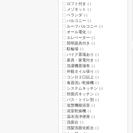
ロフト付き
(-)
メゾネット
(-)
ベランダ
(-)
バルコニー
(-)
ルーフバルコニー
(-)
オール電化
(-)
エレベーター
(-)
照明器具付き
(-)
駐輪場
(-)
バイク置場あり
(-)
家具・家電付き
(-)
洗濯機置場有
(-)
外観タイル張り
(-)
コンロ２口以上
(-)
食器洗い乾燥機
(-)
システムキッチン
(-)
対面式キッチン
(-)
バス・トイレ別
(-)
追焚機能浴室
(-)
浴室乾燥機
(-)
温水洗浄便座
(-)
洗面台
(-)
洗髪洗面化粧台
(-)