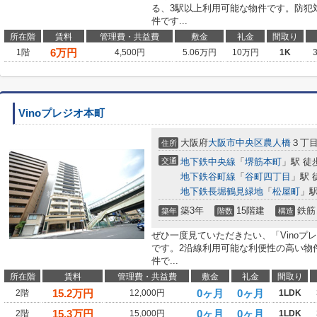
る、3駅以上利用可能な物件です。防犯
件です...
所在階
賃料
管理費・共益費
敷金
礼金
間取り
6
万円
1階
4,500円
5.06万円
10万円
1K
Vinoプレジオ本町
大阪府
大阪市中央区
農人橋
３丁
住所
交通
地下鉄中央線
「
堺筋本町
」駅 徒
地下鉄谷町線
「
谷町四丁目
」駅 
地下鉄長堀鶴見緑地
「
松屋町
」駅
築3年
15階建
鉄筋
築年
階数
構造
ぜひ一度見ていただきたい、「Vinoプ
です。2沿線利用可能な利便性の高い物
件で...
所在階
賃料
管理費・共益費
敷金
礼金
間取り
15.2
万円
0ヶ月
0ヶ月
2階
12,000円
1LDK
15.3
万円
0ヶ月
0ヶ月
2階
15,000円
1LDK