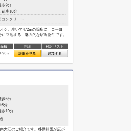
徒歩9分
 徒歩10分
筋コンクリート
オシ。歩いて472mの場所に、コーヨ
分に立地する、魅力的な駅近物件です。
面積
詳細
検討リスト
4.96㎡
詳細を見る
追加する
目
徒歩5分
歩8分
徒歩10分
造
南大江のご紹介です。移動範囲が広が