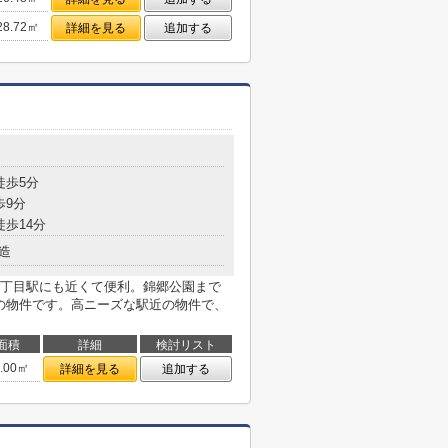
28.72㎡
詳細を見る
追加する
目
徒歩5分
歩9分
徒歩14分
造
丁目駅にも近くて便利。錦郷公園まで
きの物件です。高ニーズな駅近の物件で、
面積
詳細
検討リスト
1.00㎡
詳細を見る
追加する