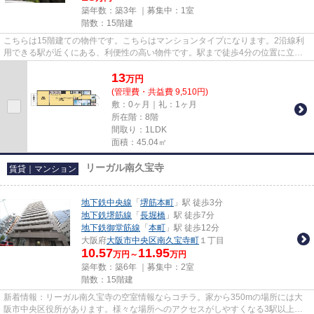
築年数：築3年 ｜募集中：
1室
階数：15階建
こちらは15階建ての物件です。こちらはマンションタイプになります。2沿線利
用できる駅が近くにある、利便性の高い物件です。駅まで徒歩4分の位置に立地
する、アクセス良好な物件です...
13
万
円
(管理費・共益費 9,510円)
敷：0ヶ月｜礼：1ヶ月
所在階：8階
間取り：1LDK
面積：45.04㎡
リーガル南久宝寺
賃貸｜マンション
地下鉄中央線
「
堺筋本町
」駅 徒歩3分
地下鉄堺筋線
「
長堀橋
」駅 徒歩7分
地下鉄御堂筋線
「
本町
」駅 徒歩12分
大阪府
大阪市中央区
南久宝寺町
１丁目
10.57
11.95
万円～
万円
築年数：築6年 ｜募集中：
2室
階数：15階建
新着情報：リーガル南久宝寺の空室情報ならコチラ。家から350mの場所には大
阪市中央区役所があります。様々な場所へのアクセスがしやすくなる3駅以上利