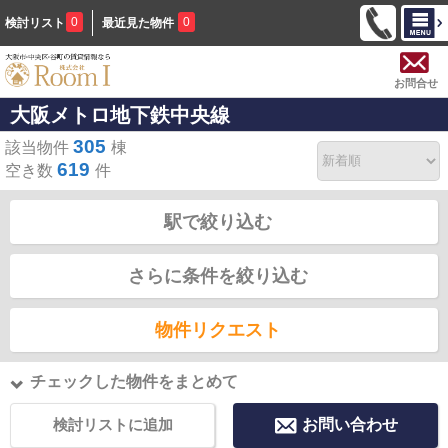
0
0
検討リスト
最近見た物件
お問合せ
大阪メトロ地下鉄中央線
305
該当物件
棟
619
空き数
件
駅で絞り込む
さらに条件を絞り込む
物件リクエスト
チェックした物件をまとめて
検討リストに追加
お問い合わせ