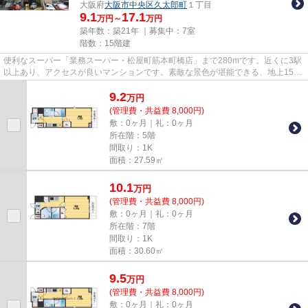
大阪府
大阪市中央区
久太郎町
１丁目
9.1
17.1
万円～
万円
築年数：築21年 ｜募集中：
7室
階数：15階建
便利なスーパー「業務スーパー・松屋町筋本町橋店」まで280mです。近くに3駅
以上あり、アクセスが良いマンションです。素敵な景色が堪能できる、地上15階
建ての物件。徒歩5分で駅にア...
9.2
万
円
(管理費・共益費 8,000円)
敷：0ヶ月｜礼：0ヶ月
所在階：5階
間取り：1K
面積：27.59㎡
10.1
万
円
(管理費・共益費 8,000円)
敷：0ヶ月｜礼：0ヶ月
所在階：7階
間取り：1K
面積：30.60㎡
9.5
万
円
(管理費・共益費 8,000円)
敷：0ヶ月｜礼：0ヶ月