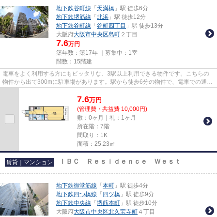
地下鉄谷町線
「
天満橋
」駅 徒歩6分
地下鉄堺筋線
「
北浜
」駅 徒歩12分
地下鉄谷町線
「
谷町四丁目
」駅 徒歩13分
大阪府
大阪市中央区
島町
２丁目
7.6
万円
築年数：築17年 ｜募集中：
1室
階数：15階建
電車をよく利用する方にもピッタリな、3駅以上利用できる物件です。こちらの
物件から出て300mに駐車場があります。駅から徒歩6分の物件で、電車での通勤
にも便利な立地です。素敵な景...
7.6
万
円
(管理費・共益費 10,000円)
敷：0ヶ月｜礼：1ヶ月
所在階：7階
間取り：1K
面積：25.23㎡
ＩＢＣ Ｒｅｓｉｄｅｎｃｅ Ｗｅｓｔ
賃貸｜マンション
地下鉄御堂筋線
「
本町
」駅 徒歩4分
地下鉄四つ橋線
「
四ツ橋
」駅 徒歩9分
地下鉄中央線
「
堺筋本町
」駅 徒歩10分
大阪府
大阪市中央区
北久宝寺町
４丁目