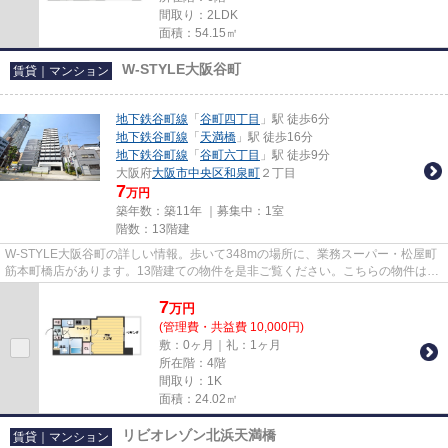
間取り：2LDK
面積：54.15㎡
W-STYLE大阪谷町
賃貸｜マンション
地下鉄谷町線
「
谷町四丁目
」駅 徒歩6分
地下鉄谷町線
「
天満橋
」駅 徒歩16分
地下鉄谷町線
「
谷町六丁目
」駅 徒歩9分
大阪府
大阪市中央区
和泉町
２丁目
7
万円
築年数：築11年 ｜募集中：
1室
階数：13階建
W-STYLE大阪谷町の詳しい情報。歩いて348mの場所に、業務スーパー・松屋町
筋本町橋店があります。13階建ての物件を是非ご覧ください。こちらの物件はマ
ンションです。地下鉄谷町線谷町...
7
万
円
(管理費・共益費 10,000円)
敷：0ヶ月｜礼：1ヶ月
所在階：4階
間取り：1K
面積：24.02㎡
リビオレゾン北浜天満橋
賃貸｜マンション