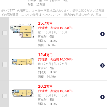
築年数：築19年 ｜募集中：
3室
階数：12階建
歩いて177mの場所に、コーヨー 南船場店があります。是非ご覧ください12階建
ての高層建築。こちらの物件はマンションです。魅力的な駅近の物件で、駅まで
徒歩8分です。tanimachi@roomi...
15.7
万
円
(管理費・共益費 10,000円)
敷：0ヶ月｜礼：0ヶ月
所在階：6階
間取り：1LDK
面積：66.80㎡
12.4
万
円
(管理費・共益費 10,000円)
敷：0ヶ月｜礼：0ヶ月
所在階：7階
間取り：1LDK
面積：44.49㎡
10.1
万
円
(管理費・共益費 10,000円)
敷：0ヶ月｜礼：0ヶ月
所在階：8階
間取り：1LDK