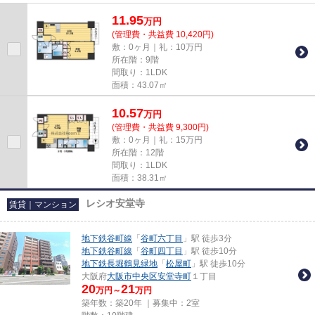
用可の物件です。造りとデザイン...
11.95
万
円
(管理費・共益費 10,420円)
敷：0ヶ月｜礼：10万円
所在階：9階
間取り：1LDK
面積：43.07㎡
10.57
万
円
(管理費・共益費 9,300円)
敷：0ヶ月｜礼：15万円
所在階：12階
間取り：1LDK
面積：38.31㎡
レシオ安堂寺
賃貸｜マンション
地下鉄谷町線
「
谷町六丁目
」駅 徒歩3分
地下鉄谷町線
「
谷町四丁目
」駅 徒歩10分
地下鉄長堀鶴見緑地
「
松屋町
」駅 徒歩10分
大阪府
大阪市中央区
安堂寺町
１丁目
20
21
万円～
万円
築年数：築20年 ｜募集中：
2室