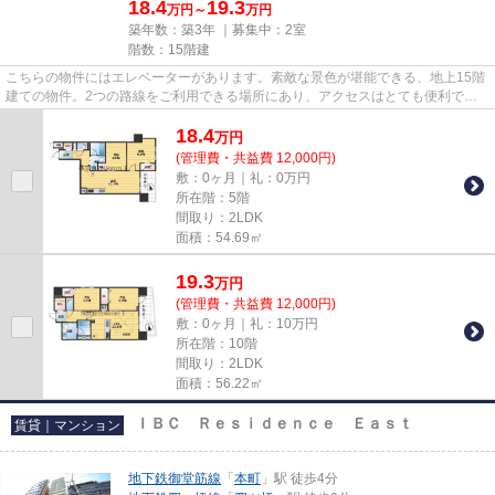
18.4
19.3
万円～
万円
築年数：築3年 ｜募集中：
2室
階数：15階建
こちらの物件にはエレベーターがあります。素敵な景色が堪能できる、地上15階
建ての物件。2つの路線をご利用できる場所にあり、アクセスはとても便利で
す。徒歩4分の位置に駅がある物...
18.4
万
円
(管理費・共益費 12,000円)
敷：0ヶ月｜礼：0万円
所在階：5階
間取り：2LDK
面積：54.69㎡
19.3
万
円
(管理費・共益費 12,000円)
敷：0ヶ月｜礼：10万円
所在階：10階
間取り：2LDK
面積：56.22㎡
ＩＢＣ Ｒｅｓｉｄｅｎｃｅ Ｅａｓｔ
賃貸｜マンション
地下鉄御堂筋線
「
本町
」駅 徒歩4分