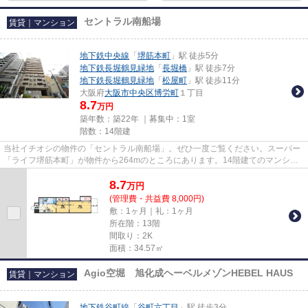
セントラル南船場
賃貸｜マンション
地下鉄中央線
「
堺筋本町
」駅 徒歩5分
地下鉄長堀鶴見緑地
「
長堀橋
」駅 徒歩7分
地下鉄長堀鶴見緑地
「
松屋町
」駅 徒歩11分
大阪府
大阪市中央区
博労町
１丁目
8.7
万円
築年数：築22年 ｜募集中：
1室
階数：14階建
当社イチオシの物件の「セントラル南船場」。ぜひ一度ご覧ください。スーパー
「ライフ堺筋本町」が物件から264mのところにあります。14階建てのマンショ
ンを是非ご覧ください。2沿線利...
8.7
万
円
(管理費・共益費 8,000円)
敷：1ヶ月｜礼：1ヶ月
所在階：13階
間取り：2K
面積：34.57㎡
Agio空堀 旭化成ヘーベルメゾンHEBEL HAUS
賃貸｜マンション
地下鉄谷町線
「
谷町六丁目
」駅 徒歩3分