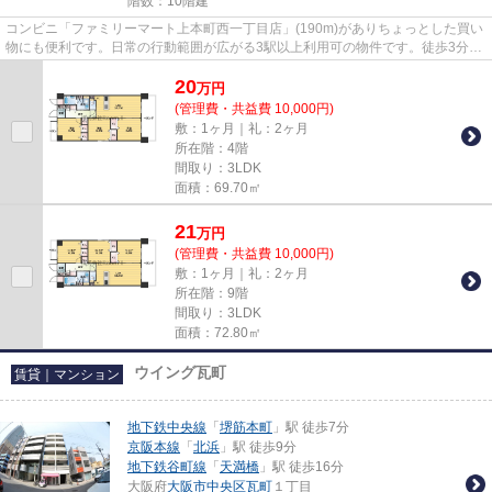
階数：10階建
コンビニ「ファミリーマート上本町西一丁目店」(190m)がありちょっとした買い
物にも便利です。日常の行動範囲が広がる3駅以上利用可の物件です。徒歩3分に
駅のある、魅力的な立地の物...
20
万
円
(管理費・共益費 10,000円)
敷：1ヶ月｜礼：2ヶ月
所在階：4階
間取り：3LDK
面積：69.70㎡
21
万
円
(管理費・共益費 10,000円)
敷：1ヶ月｜礼：2ヶ月
所在階：9階
間取り：3LDK
面積：72.80㎡
ウイング瓦町
賃貸｜マンション
地下鉄中央線
「
堺筋本町
」駅 徒歩7分
京阪本線
「
北浜
」駅 徒歩9分
地下鉄谷町線
「
天満橋
」駅 徒歩16分
大阪府
大阪市中央区
瓦町
１丁目