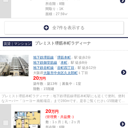
所在階：8階
間取り：1K
面積：27.59㎡
全7件を表示する
プレミスト堺筋本町ラディーナ
賃貸｜マンション
地下鉄堺筋線
「
堺筋本町
」駅 徒歩2分
地下鉄御堂筋線
「
本町
」駅 徒歩8分
地下鉄谷町線
「
谷町四丁目
」駅 徒歩12分
大阪府
大阪市中央区
久太郎町
１丁目
20
万円
築年数：築13年 ｜募集中：
1室
階数：15階建
プレミスト堺筋本町ラディーナ：地下鉄堺筋線堺筋本町駅にも近くて便利。便利
なスーパー「コーヨー 南船場店」まで280mです。是非ご覧ください15階建ての
高層建築。貴重な時間を大切に...
20
万
円
(管理費・共益費 -)
敷：1ヶ月｜礼：2ヶ月
所在階：6階