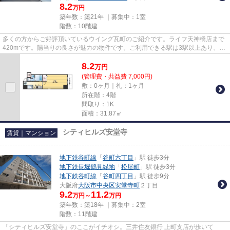
8.2
万円
築年数：築21年 ｜募集中：
1室
階数：10階建
多くの方からご好評頂いているウイング瓦町のご紹介です。ライフ天神橋店まで
420mです。陽当りの良さが魅力の物件です。ご利用できる駅は3駅以上あり、お
出かけに便利な立地となってい...
8.2
万
円
(管理費・共益費 7,000円)
敷：0ヶ月｜礼：1ヶ月
所在階：4階
間取り：1K
面積：31.87㎡
シティヒルズ安堂寺
賃貸｜マンション
地下鉄谷町線
「
谷町六丁目
」駅 徒歩3分
地下鉄長堀鶴見緑地
「
松屋町
」駅 徒歩3分
地下鉄谷町線
「
谷町四丁目
」駅 徒歩9分
大阪府
大阪市中央区
安堂寺町
２丁目
9.2
11.2
万円～
万円
築年数：築18年 ｜募集中：
2室
階数：11階建
「シティヒルズ安堂寺」のここがイチオシ。三井住友銀行 上町支店が歩いて