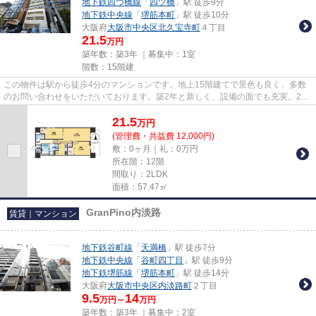
地下鉄四つ橋線
「
四ツ橋
」駅 徒歩9分
地下鉄中央線
「
堺筋本町
」駅 徒歩10分
大阪府
大阪市中央区
北久宝寺町
４丁目
21.5
万円
築年数：築3年 ｜募集中：
1室
階数：15階建
この物件は駅から徒歩4分のマンションです。地上15階建てで景色も良く、多数
のお問い合わせをいただいております。築2年と新しく、設備の面でも充実。2沿
線利用ができる、交通の便の良...
21.5
万
円
(管理費・共益費 12,000円)
敷：0ヶ月｜礼：0万円
所在階：12階
間取り：2LDK
面積：57.47㎡
GranPino内淡路
賃貸｜マンション
地下鉄谷町線
「
天満橋
」駅 徒歩7分
地下鉄中央線
「
谷町四丁目
」駅 徒歩9分
地下鉄堺筋線
「
堺筋本町
」駅 徒歩14分
大阪府
大阪市中央区
内淡路町
２丁目
9.5
14
万円～
万円
築年数：築3年 ｜募集中：
2室