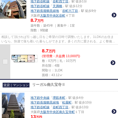
地下鉄谷町線
「
谷町四丁目
」駅 徒歩1分
地下鉄谷町線
「
天満橋
」駅 徒歩12分
地下鉄長堀鶴見緑地
「
谷町六丁目
」駅 徒歩9分
大阪府
大阪市中央区
谷町
４丁目
8.7
万円
築年数：築45年 ｜募集中：
1室
階数：9階建
相談して頂ければ引っ越し日をご希望の日時で調整いたします。1LDKのお住ま
いなら、快適で落ち着いた暮らしができます。多くの方に愛される、よく整備さ
れた魅力的な物件です。実際に...
8.7
万
円
(管理費・共益費 13,000円)
敷：0万円｜礼：10万円
所在階：4階
間取り：1LDK
面積：43.12㎡
リーガル南久宝寺Ⅱ
賃貸｜マンション
地下鉄中央線
「
堺筋本町
」駅 徒歩4分
地下鉄長堀鶴見緑地
「
松屋町
」駅 徒歩10分
地下鉄谷町線
「
谷町四丁目
」駅 徒歩13分
大阪府
大阪市中央区
南久宝寺町
１丁目
13
万円