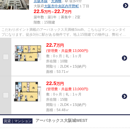
京阪本線
「
天満橋
」駅 徒歩5分
大阪府
大阪市中央区
内平野町
１丁目
22.5
22.7
万円～
万円
築年数：築1年 ｜募集中：
2室
階数：15階建
こだわりポイント満載のアーバネックス天満橋South。こちらはマンションタイ
プになります。徒歩3分に駅がある物件です。地上15階建ての物件は、弊社イチ
オシの物件です。気になること...
22.7
万
円
(管理費・共益費 13,000円)
敷：0ヶ月｜礼：1ヶ月
所在階：10階
間取り：2LDK＋1S(納戸)
面積：53.71㎡
22.5
万
円
(管理費・共益費 13,000円)
敷：0ヶ月｜礼：1ヶ月
所在階：15階
間取り：2LDK＋1S(納戸)
面積：54.48㎡
アーバネックス大阪城WEST
賃貸｜マンション