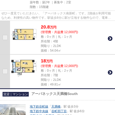
築年数：築2年 ｜募集中：
2室
階数：15階建
ぜひ一度見ていただきたい、「アーバネックス南新町」です。2路線が利用可能
なため、利便性の高い物件です。駅徒歩8分に駅が立地する物件なので、電車を
多く利用する方にとって便利で...
20.8
万
円
(管理費・共益費 12,000円)
敷：0ヶ月｜礼：1ヶ月
所在階：4階
間取り：2LDK
面積：54.04㎡
18
万
円
(管理費・共益費 12,000円)
敷：0ヶ月｜礼：2ヶ月
所在階：7階
間取り：2LDK
面積：49.81㎡
アーバネックス天満橋South
賃貸｜マンション
地下鉄谷町線
「
天満橋
」駅 徒歩3分
地下鉄中央線
「
谷町四丁目
」駅 徒歩6分