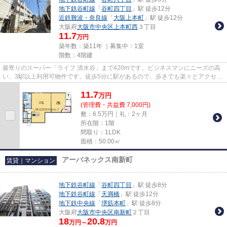
地下鉄谷町線
「
谷町四丁目
」駅 徒歩12分
近鉄難波・奈良線
「
大阪上本町
」駅 徒歩12分
大阪府
大阪市中央区
上本町西
３丁目
11.7
万円
築年数：築11年 ｜募集中：
1室
階数：4階建
最寄りのスーパー「ライフ 清水谷」まで420mです。ビジネスマンにニーズの高
い、3駅以上利用可物件です。徒歩5分に駅があるので、歩きでも楽々とアクセス
が出来ます。造りとデザインに...
11.7
万
円
(管理費・共益費 7,000円)
敷：6.5万円｜礼：2ヶ月
所在階：1階
間取り：1LDK
面積：50.00㎡
アーバネックス南新町
賃貸｜マンション
地下鉄谷町線
「
谷町四丁目
」駅 徒歩8分
地下鉄谷町線
「
天満橋
」駅 徒歩12分
地下鉄中央線
「
堺筋本町
」駅 徒歩8分
大阪府
大阪市中央区
南新町
２丁目
18
20.8
万円～
万円