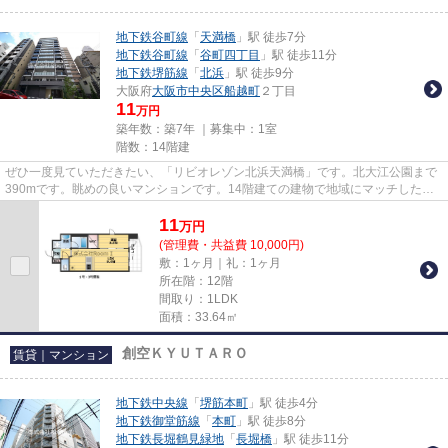
地下鉄谷町線
「
天満橋
」駅 徒歩7分
地下鉄谷町線
「
谷町四丁目
」駅 徒歩11分
地下鉄堺筋線
「
北浜
」駅 徒歩9分
大阪府
大阪市中央区
船越町
２丁目
11
万円
築年数：築7年 ｜募集中：
1室
階数：14階建
ぜひ一度見ていただきたい、「リビオレゾン北浜天満橋」です。北大江公園まで
390mです。眺めの良いマンションです。14階建ての建物で地域にマッチしたマ
ンション。Room Iでは地下鉄谷...
11
万
円
(管理費・共益費 10,000円)
敷：1ヶ月｜礼：1ヶ月
所在階：12階
間取り：1LDK
面積：33.64㎡
創空ＫＹＵＴＡＲＯ
賃貸｜マンション
地下鉄中央線
「
堺筋本町
」駅 徒歩4分
地下鉄御堂筋線
「
本町
」駅 徒歩8分
地下鉄長堀鶴見緑地
「
長堀橋
」駅 徒歩11分