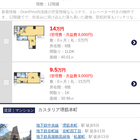
階数：12階建
新着情報：GranPino内淡路の空室情報ならコチラ。エレベーター付きの物件で
す。12階建てで、街並みに溶け込んだ落ち着いた建物。防犯対策もバッチリなマ
ンションタイプの物件です。メ...
14
万
円
(管理費・共益費 8,000円)
敷：0ヶ月｜礼：0万円
所在階：6階
間取り：1LDK
面積：40.01㎡
9.5
万
円
(管理費・共益費 9,000円)
敷：0ヶ月｜礼：15万円
所在階：8階
間取り：1K
面積：30.96㎡
カスタリア堺筋本町
賃貸｜マンション
地下鉄中央線
「
堺筋本町
」駅 徒歩5分
地下鉄谷町線
「
谷町四丁目
」駅 徒歩11分
地下鉄長堀鶴見緑地
「
松屋町
」駅 徒歩11分