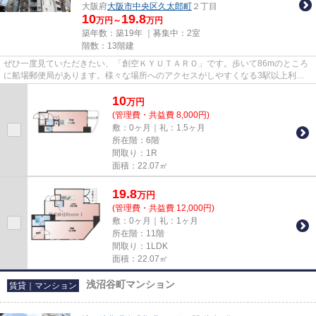
大阪府
大阪市中央区
久太郎町
２丁目
10
19.8
万円～
万円
築年数：築19年 ｜募集中：
2室
階数：13階建
ぜひ一度見ていただきたい、「創空ＫＹＵＴＡＲＯ」です。歩いて86mのところ
に船場郵便局があります。様々な場所へのアクセスがしやすくなる3駅以上利用
可のマンションです。徒歩4分で...
10
万
円
(管理費・共益費 8,000円)
敷：0ヶ月｜礼：1.5ヶ月
所在階：6階
間取り：1R
面積：22.07㎡
19.8
万
円
(管理費・共益費 12,000円)
敷：0ヶ月｜礼：1ヶ月
所在階：11階
間取り：1LDK
面積：22.07㎡
浅沼谷町マンション
賃貸｜マンション