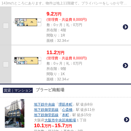
143mのところにあります。物件は地上11階建て。プライバシーをしっかり守れ
る、安心安全なマンションです。気...
9.2
万
円
(管理費・共益費 8,000円)
敷：0ヶ月｜礼：0万円
所在階：4階
間取り：1R
面積：32.34㎡
11.2
万
円
(管理費・共益費 8,000円)
敷：0ヶ月｜礼：0万円
所在階：9階
間取り：1K
面積：32.34㎡
ブラービ南船場
賃貸｜マンション
地下鉄中央線
「
堺筋本町
」駅 徒歩8分
地下鉄御堂筋線
「
心斎橋
」駅 徒歩11分
地下鉄御堂筋線
「
本町
」駅 徒歩15分
大阪府
大阪市中央区
南船場
１丁目
10.1
15.7
万円～
万円