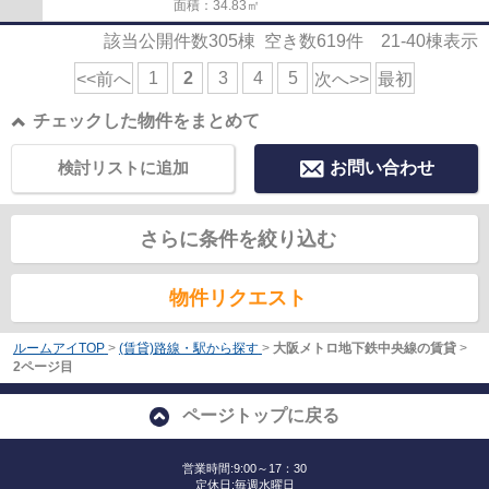
面積：34.83㎡
該当公開件数
305
棟 空き数
619
件
21-40
棟表示
1
2
3
4
5
<<前へ
次へ>>
最初
チェックした物件をまとめて
検討リストに追加
お問い合わせ
さらに条件を絞り込む
物件リクエスト
ルームアイTOP
>
(賃貸)路線・駅から探す
>
大阪メトロ地下鉄中央線の賃貸
>
2ページ目
ページトップに戻る
営業時間:9:00～17：30
定休日:毎週水曜日