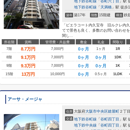
地下鉄谷町線
「
谷町六丁目
」駅 
地下鉄谷町線
「
天満橋
」駅 徒歩1
築17年
15階建
鉄
築年
階数
構造
「ビエラコート内久宝寺 旧ルクレ内久
てで景色も良く、多数のお問い合わせを
関し...
所在階
賃料
管理費・共益費
敷金
礼金
間取り
8.7
万円
0ヶ月
7階
7,000円
1ヶ月
1R
9.1
万円
0ヶ月
0ヶ月
8階
7,000円
1DK
9.3
万円
0ヶ月
0ヶ月
9階
7,000円
1K
13
万円
0ヶ月
15階
10,000円
0.5ヶ月
1LDK
アーサ・メージャ
大阪府
大阪市中央区
鎗屋町
２丁
住所
交通
地下鉄谷町線
「
谷町四丁目
」駅 
地下鉄中央線
「
谷町四丁目
」駅 