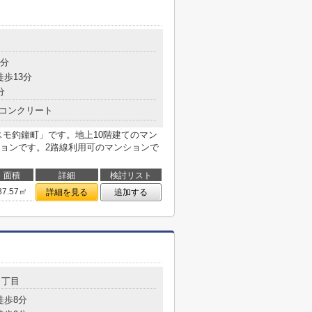
目
6分
徒歩13分
分
コンクリート
スモ釣鐘町」です。地上10階建てのマン
ョンです。2路線利用可のマンションで
面積
詳細
検討リスト
37.57㎡
詳細を見る
追加する
４丁目
徒歩8分