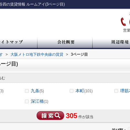
四の賃貸情報 ルームアイ(3ページ目)
営業
す
>
大阪メトロ地下鉄中央線の賃貸
>
3ページ目
ージ目)
込む
九条
本町
堺筋
(3)
(5)
(101)
深江橋
(1)
305
件が該当