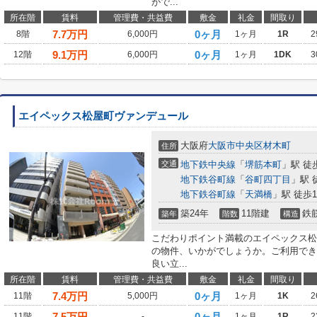
がで...
所在階
賃料
管理費・共益費
敷金
礼金
間取り
7.7
万円
0ヶ月
8階
6,000円
1ヶ月
1R
2
9.1
万円
0ヶ月
12階
6,000円
1ヶ月
1DK
3
エイペックス松屋町ヴァンデュール
大阪府
大阪市中央区
材木町
住所
交通
地下鉄中央線
「
堺筋本町
」駅 徒
地下鉄谷町線
「
谷町四丁目
」駅 
地下鉄谷町線
「
天満橋
」駅 徒歩1
築24年
11階建
鉄
築年
階数
構造
こだわりポイント満載のエイペックス松
の物件、いかがでしょうか。ご利用でき
良い立...
所在階
賃料
管理費・共益費
敷金
礼金
間取り
7.4
万円
0ヶ月
11階
5,000円
1ヶ月
1K
2
7.5
万円
0ヶ月
11階
-
1ヶ月
1R
2