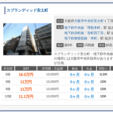
スプランディッド安土町
大阪府
大阪市中央区
安土町
１丁目
住所
交通
地下鉄中央線
「
堺筋本町
」駅 徒
地下鉄谷町線
「
谷町四丁目
」駅 
地下鉄御堂筋線
「
本町
」駅 徒歩1
築6年
15階建
鉄筋
築年
階数
構造
スプランディッド安土町：地下鉄中央線
の場所には大阪市中央区役所があります
が立地...
所在階
賃料
管理費・共益費
敷金
礼金
間取り
16.5
万円
0ヶ月
0ヶ月
6階
10,000円
1LDK
11
万円
0ヶ月
0ヶ月
8階
10,000円
1DK
11
万円
0ヶ月
0ヶ月
9階
10,000円
1DK
11.1
万円
0ヶ月
0ヶ月
10階
10,000円
1DK