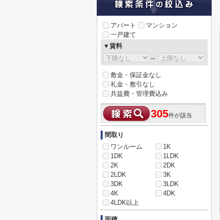
アパート
マンション
一戸建て
▼賃料
～
敷金・保証金なし
礼金・敷引なし
共益費・管理費込み
305
件が該当
間取り
ワンルーム
1K
1DK
1LDK
2K
2DK
2LDK
3K
3DK
3LDK
4K
4DK
4LDK以上
面積