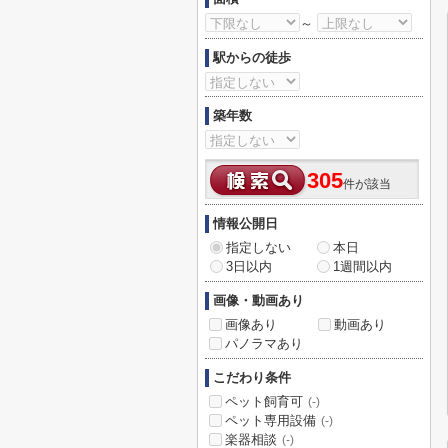
～
駅からの徒歩
築年数
305
件が該当
情報公開日
指定しない
本日
3日以内
1週間以内
画像・動画あり
画像あり
動画あり
パノラマあり
こだわり条件
ペット飼育可
(-)
ペット専用設備
(-)
楽器相談
(-)