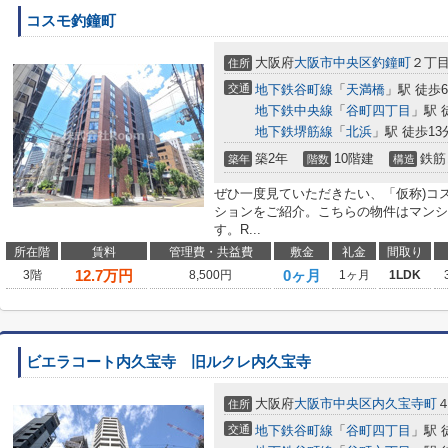
コスモ釣鐘町
大阪府
大阪市中央区
釣鐘町
２丁
住所
交通
地下鉄谷町線
「
天満橋
」駅 徒歩
地下鉄中央線
「
谷町四丁目
」駅 
地下鉄堺筋線
「
北浜
」駅 徒歩13
築2年
10階建
鉄筋
築年
階数
構造
ぜひ一度見ていただきたい、「仮称)コ
ションをご紹介。こちらの物件はマンシ
す。R...
所在階
賃料
管理費・共益費
敷金
礼金
間取り
12.7
万円
0ヶ月
3階
8,500円
1ヶ月
1LDK
ビエラコート内久宝寺 旧ルクレ内久宝寺
大阪府
大阪市中央区
内久宝寺町
住所
交通
地下鉄谷町線
「
谷町四丁目
」駅 