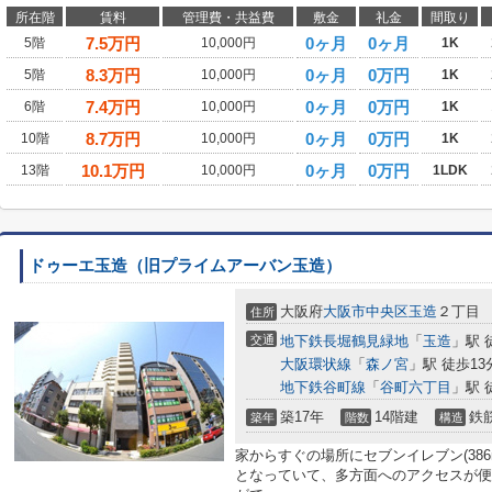
所在階
賃料
管理費・共益費
敷金
礼金
間取り
7.5
万円
0ヶ月
0ヶ月
5階
10,000円
1K
8.3
万円
0ヶ月
0万円
5階
10,000円
1K
7.4
万円
0ヶ月
0万円
6階
10,000円
1K
8.7
万円
0ヶ月
0万円
10階
10,000円
1K
10.1
万円
0ヶ月
0万円
13階
10,000円
1LDK
ドゥーエ玉造（旧プライムアーバン玉造）
大阪府
大阪市中央区
玉造
２丁目
住所
交通
地下鉄長堀鶴見緑地
「
玉造
」駅 
大阪環状線
「
森ノ宮
」駅 徒歩13
地下鉄谷町線
「
谷町六丁目
」駅 
築17年
14階建
鉄
築年
階数
構造
家からすぐの場所にセブンイレブン(38
となっていて、多方面へのアクセスが便