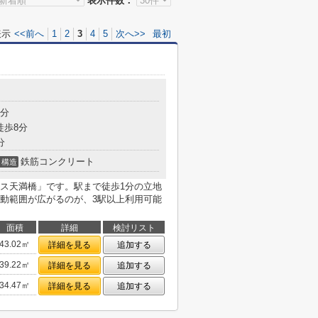
表示件数：
表示
<<前へ
1
2
3
4
5
次へ>>
最初
1分
徒歩8分
分
鉄筋コンクリート
構造
ス天満橋」です。駅まで徒歩1分の立地
動範囲が広がるのが、3駅以上利用可能
面積
詳細
検討リスト
43.02㎡
詳細を見る
追加する
39.22㎡
詳細を見る
追加する
34.47㎡
詳細を見る
追加する