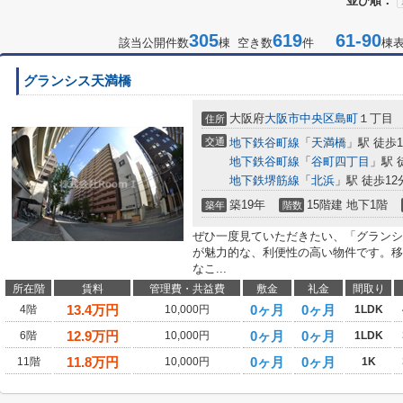
並び順：
305
619
61-90
該当公開件数
棟 空き数
件
棟
グランシス天満橋
大阪府
大阪市中央区
島町
１丁目
住所
交通
地下鉄谷町線
「
天満橋
」駅 徒歩
地下鉄谷町線
「
谷町四丁目
」駅 
地下鉄堺筋線
「
北浜
」駅 徒歩12
築19年
15階建 地下1階
築年
階数
ぜひ一度見ていただきたい、「グランシ
が魅力的な、利便性の高い物件です。移
なこ...
所在階
賃料
管理費・共益費
敷金
礼金
間取り
13.4
万円
0ヶ月
0ヶ月
4階
10,000円
1LDK
12.9
万円
0ヶ月
0ヶ月
6階
10,000円
1LDK
11.8
万円
0ヶ月
0ヶ月
11階
10,000円
1K