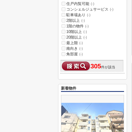
住戸内覧可能
(-)
コンシェルジュサービス
(-)
駐車場あり
(-)
2階以上
(-)
1階の物件
(-)
10階以上
(-)
20階以上
(-)
最上階
(-)
南向き
(-)
角部屋
(-)
305
件が該当
新着物件