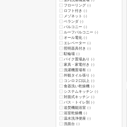
(-)
フローリング
(-)
ロフト付き
(-)
メゾネット
(-)
ベランダ
(-)
バルコニー
(-)
ルーフバルコニー
(-)
オール電化
(-)
エレベーター
(-)
照明器具付き
(-)
駐輪場
(-)
バイク置場あり
(-)
家具・家電付き
(-)
洗濯機置場有
(-)
外観タイル張り
(-)
コンロ２口以上
(-)
食器洗い乾燥機
(-)
システムキッチン
(-)
対面式キッチン
(-)
バス・トイレ別
(-)
追焚機能浴室
(-)
浴室乾燥機
(-)
温水洗浄便座
(-)
洗面台
(-)