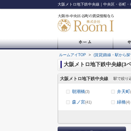
大阪メトロ地下鉄中央線｜中央区・谷町・谷
ルームアイTOP
>
(賃貸)路線・駅から探
大阪メトロ地下鉄中央線(3ペ
大阪メトロ地下鉄中央線
駅で絞り
朝潮橋
弁天町
(3)
森ノ宮
緑橋
(41)
(4)