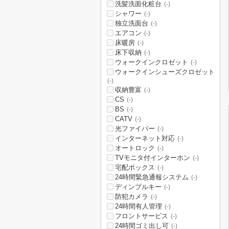
洗髪洗面化粧台
(-)
シャワー
(-)
独立洗面台
(-)
エアコン
(-)
床暖房
(-)
床下収納
(-)
ウォークインクロゼット
(-)
ウォークインシューズクロゼット
(-)
収納豊富
(-)
CS
(-)
BS
(-)
CATV
(-)
光ファイバー
(-)
インターネット対応
(-)
オートロック
(-)
TVモニタ付インターホン
(-)
宅配ボックス
(-)
24時間緊急通報システム
(-)
ディンプルキー
(-)
防犯カメラ
(-)
24時間有人管理
(-)
フロントサービス
(-)
24時間ゴミ出し可
(-)