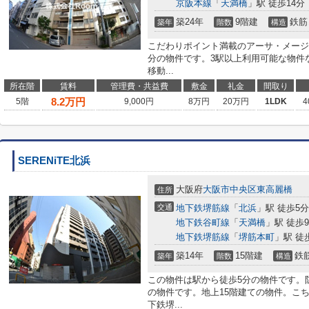
京阪本線
「
天満橋
」駅 徒歩14分
築24年
9階建
鉄筋
築年
階数
構造
こだわりポイント満載のアーサ・メージ
分の物件です。3駅以上利用可能な物件
移動...
所在階
賃料
管理費・共益費
敷金
礼金
間取り
8.2
万円
5階
9,000円
8万円
20万円
1LDK
4
SERENiTE北浜
大阪府
大阪市中央区
東高麗橋
住所
交通
地下鉄堺筋線
「
北浜
」駅 徒歩5分
地下鉄谷町線
「
天満橋
」駅 徒歩
地下鉄堺筋線
「
堺筋本町
」駅 徒
築14年
15階建
鉄
築年
階数
構造
この物件は駅から徒歩5分の物件です。
の物件です。地上15階建ての物件。こ
下鉄堺...