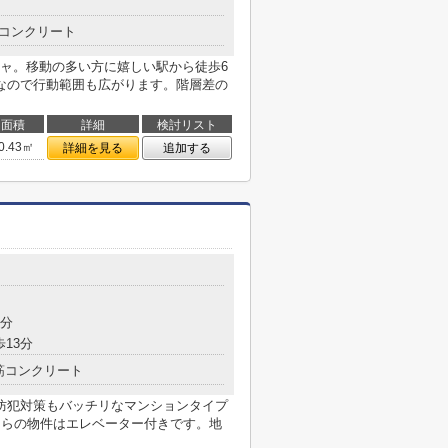
コンクリート
ャ。移動の多い方に嬉しい駅から徒歩6
なので行動範囲も広がります。階層差の
面積
詳細
検討リスト
0.43㎡
詳細を見る
追加する
9分
歩13分
筋コンクリート
防犯対策もバッチリなマンションタイプ
ちらの物件はエレベーター付きです。地