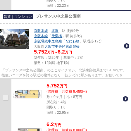
間取り：1K
面積：22.23㎡
プレサンス中之島公園南
賃貸｜マンション
京阪本線
「
北浜
」駅 徒歩9分
京阪本線
「
天満橋
」駅 徒歩9分
京阪電鉄中之島線
「
なにわ橋
」駅 徒歩12分
大阪府
大阪市中央区
東高麗橋
5.752
6.2
万円～
万円
築年数：築25年 ｜募集中：
2室
階数：12階建 地下1階
「プレサンス中之島公園南」のここがイチオシ。北浜東郵便局まで191mです。
根強いニーズを誇る駅近の物件となり、徒歩9分に駅があります。お使いできる
駅は3駅以上あり、行き先に応じ...
5.752
万
円
(管理費・共益費 9,480円)
敷：0ヶ月｜礼：8万円
所在階：4階
間取り：1K
面積：22.95㎡
6.2
万
円
(管理費・共益費 8,000円)