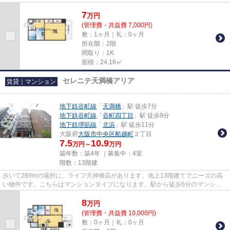
ンです。駅まで徒歩3分の位置に...
7
万
円
(管理費・共益費 7,000円)
敷：1ヶ月｜礼：0ヶ月
所在階：2階
間取り：1K
面積：24.16㎡
セレニテ天満橋アリア
賃貸｜マンション
地下鉄谷町線
「
天満橋
」駅 徒歩7分
地下鉄谷町線
「
谷町四丁目
」駅 徒歩9分
地下鉄堺筋線
「
北浜
」駅 徒歩11分
大阪府
大阪市中央区
船越町
２丁目
7.5
10.9
万円～
万円
築年数：築4年 ｜募集中：
4室
階数：13階建
歩いて289mの場所に、ライフ天神橋店があります。地上13階建てでニーズの高
い物件です。こちらはマンションタイプになります。駅から徒歩6分のマンショ
ンで、電車での通勤にも便利な立...
8
万
円
(管理費・共益費 10,000円)
敷：0ヶ月｜礼：0ヶ月