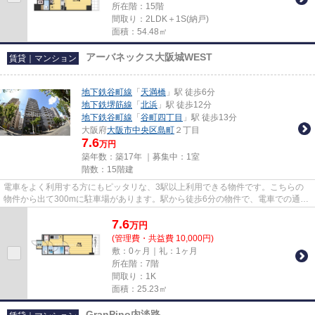
所在階：15階
間取り：2LDK＋1S(納戸)
面積：54.48㎡
アーバネックス大阪城WEST
賃貸｜マンション
地下鉄谷町線
「
天満橋
」駅 徒歩6分
地下鉄堺筋線
「
北浜
」駅 徒歩12分
地下鉄谷町線
「
谷町四丁目
」駅 徒歩13分
大阪府
大阪市中央区
島町
２丁目
7.6
万円
築年数：築17年 ｜募集中：
1室
階数：15階建
電車をよく利用する方にもピッタリな、3駅以上利用できる物件です。こちらの
物件から出て300mに駐車場があります。駅から徒歩6分の物件で、電車での通勤
にも便利な立地です。素敵な景...
7.6
万
円
(管理費・共益費 10,000円)
敷：0ヶ月｜礼：1ヶ月
所在階：7階
間取り：1K
面積：25.23㎡
GranPino内淡路