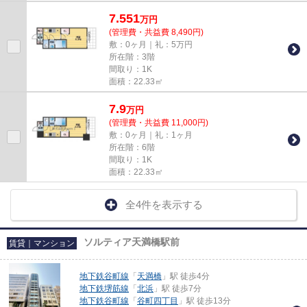
7.551
万
円
(管理費・共益費 8,490円)
敷：0ヶ月｜礼：5万円
所在階：3階
間取り：1K
面積：22.33㎡
7.9
万
円
(管理費・共益費 11,000円)
敷：0ヶ月｜礼：1ヶ月
所在階：6階
間取り：1K
面積：22.33㎡
全4件を表示する
ソルティア天満橋駅前
賃貸｜マンション
地下鉄谷町線
「
天満橋
」駅 徒歩4分
地下鉄堺筋線
「
北浜
」駅 徒歩7分
地下鉄谷町線
「
谷町四丁目
」駅 徒歩13分