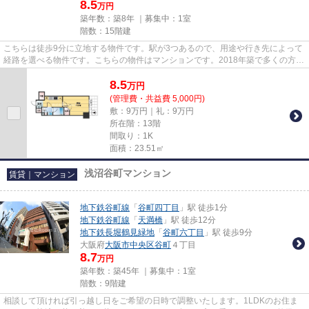
8.5
万円
築年数：築8年 ｜募集中：
1室
階数：15階建
こちらは徒歩9分に立地する物件です。駅が3つあるので、用途や行き先によって
経路を選べる物件です。こちらの物件はマンションです。2018年築で多くの方か
らご好評頂いている物件です...
8.5
万
円
(管理費・共益費 5,000円)
敷：9万円｜礼：9万円
所在階：13階
間取り：1K
面積：23.51㎡
浅沼谷町マンション
賃貸｜マンション
地下鉄谷町線
「
谷町四丁目
」駅 徒歩1分
地下鉄谷町線
「
天満橋
」駅 徒歩12分
地下鉄長堀鶴見緑地
「
谷町六丁目
」駅 徒歩9分
大阪府
大阪市中央区
谷町
４丁目
8.7
万円
築年数：築45年 ｜募集中：
1室
階数：9階建
相談して頂ければ引っ越し日をご希望の日時で調整いたします。1LDKのお住ま