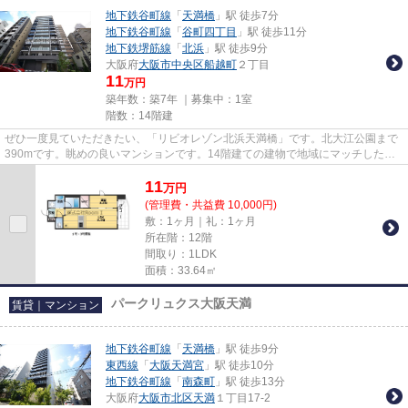
地下鉄谷町線
「
天満橋
」駅 徒歩7分
地下鉄谷町線
「
谷町四丁目
」駅 徒歩11分
地下鉄堺筋線
「
北浜
」駅 徒歩9分
大阪府
大阪市中央区
船越町
２丁目
11
万円
築年数：築7年 ｜募集中：
1室
階数：14階建
ぜひ一度見ていただきたい、「リビオレゾン北浜天満橋」です。北大江公園まで
390mです。眺めの良いマンションです。14階建ての建物で地域にマッチしたマ
ンション。Room Iでは地下鉄谷...
11
万
円
(管理費・共益費 10,000円)
敷：1ヶ月｜礼：1ヶ月
所在階：12階
間取り：1LDK
面積：33.64㎡
パークリュクス大阪天満
賃貸｜マンション
地下鉄谷町線
「
天満橋
」駅 徒歩9分
東西線
「
大阪天満宮
」駅 徒歩10分
地下鉄谷町線
「
南森町
」駅 徒歩13分
大阪府
大阪市北区
天満
１丁目17-2