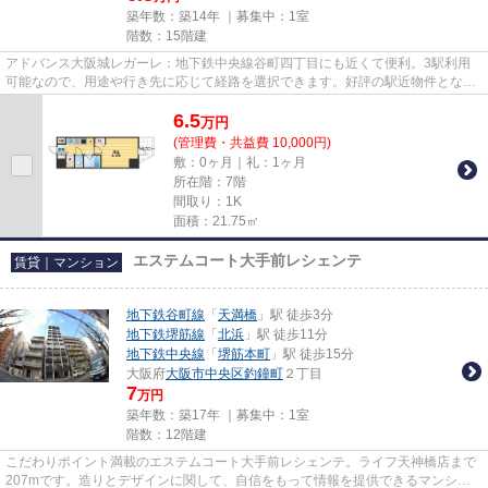
築年数：築14年 ｜募集中：
1室
階数：15階建
アドバンス大阪城レガーレ：地下鉄中央線谷町四丁目にも近くて便利。3駅利用
可能なので、用途や行き先に応じて経路を選択できます。好評の駅近物件となっ
ており、駅より徒歩7分に立地...
6.5
万
円
(管理費・共益費 10,000円)
敷：0ヶ月｜礼：1ヶ月
所在階：7階
間取り：1K
面積：21.75㎡
エステムコート大手前レシェンテ
賃貸｜マンション
地下鉄谷町線
「
天満橋
」駅 徒歩3分
地下鉄堺筋線
「
北浜
」駅 徒歩11分
地下鉄中央線
「
堺筋本町
」駅 徒歩15分
大阪府
大阪市中央区
釣鐘町
２丁目
7
万円
築年数：築17年 ｜募集中：
1室
階数：12階建
こだわりポイント満載のエステムコート大手前レシェンテ。ライフ天神橋店まで
207mです。造りとデザインに関して、自信をもって情報を提供できるマンショ