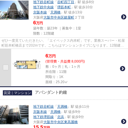
地下鉄谷町線
「
谷町四丁目
」駅 徒歩8分
地下鉄中央線
「
堺筋本町
」駅 徒歩10分
京阪本線
「
天満橋
」駅 徒歩13分
大阪府
大阪市中央区
鎗屋町
２丁目
6
万円
築年数：築23年 ｜募集中：
1室
階数：12階建
ぜひ一度見ていただきたい、「エイペックス内本町」です。業務スーパー・松屋
町筋本町橋店まで202mです。こちらはマンションタイプになります。12階建て
の物件です。Room Iでは大阪市...
6
万
円
(管理費・共益費 8,000円)
敷：0ヶ月｜礼：1ヶ月
所在階：11階
間取り：1K
面積：25.20㎡
アバンダント釣鐘
賃貸｜マンション
地下鉄谷町線
「
天満橋
」駅 徒歩11分
京阪本線
「
天満橋
」駅 徒歩9分
地下鉄堺筋線
「
北浜
」駅 徒歩9分
大阪府
大阪市中央区
東高麗橋
15.5
万円