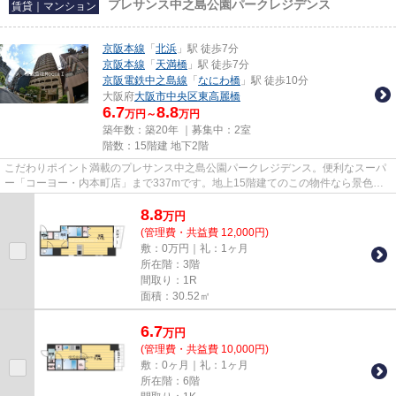
プレサンス中之島公園パークレジデンス
賃貸｜マンション
京阪本線
「
北浜
」駅 徒歩7分
京阪本線
「
天満橋
」駅 徒歩7分
京阪電鉄中之島線
「
なにわ橋
」駅 徒歩10分
大阪府
大阪市中央区
東高麗橋
6.7
8.8
万円～
万円
築年数：築20年 ｜募集中：
2室
階数：15階建 地下2階
こだわりポイント満載のプレサンス中之島公園パークレジデンス。便利なスーパ
ー「コーヨー・内本町店」まで337mです。地上15階建てのこの物件なら景色も
バッチリです。魅力的な駅近の...
8.8
万
円
(管理費・共益費 12,000円)
敷：0万円｜礼：1ヶ月
所在階：3階
間取り：1R
面積：30.52㎡
6.7
万
円
(管理費・共益費 10,000円)
敷：0ヶ月｜礼：1ヶ月
所在階：6階