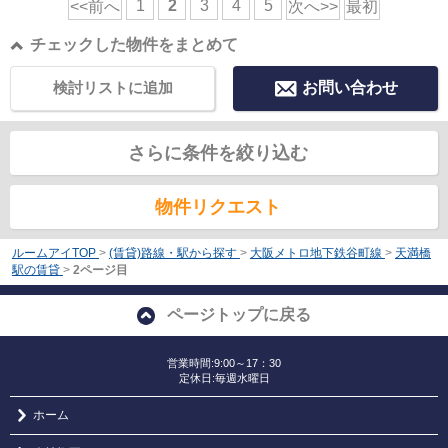
1
2
3
4
5
<<前へ
次へ>>
最初
チェックした物件をまとめて
検討リストに追加
お問い合わせ
さらに条件を絞り込む
物件リクエスト
ルームアイTOP
>
(賃貸)路線・駅から探す
>
大阪メトロ地下鉄谷町線
>
天満橋
駅の賃貸
>
2ページ目
ページトップに戻る
営業時間:9:00～17：30
定休日:毎週水曜日
ホーム