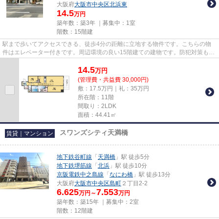
大阪府
大阪市中央区
北浜東
14.5
万円
築年数：築3年 ｜募集中：
1室
階数：15階建
駅まで歩いてアクセスできる、徒歩4分の距離に立地する物件です。こちらの物
件はエレベーター付きです。周辺環境の良い15階建ての建物です。防犯対策もバ
ッチリなマンションタイプの物...
14.5
万
円
(管理費・共益費 30,000円)
敷：17.5万円｜礼：35万円
所在階：11階
間取り：2LDK
面積：44.41㎡
スワンズシティ天満橋
賃貸｜マンション
地下鉄谷町線
「
天満橋
」駅 徒歩5分
地下鉄堺筋線
「
北浜
」駅 徒歩10分
京阪電鉄中之島線
「
なにわ橋
」駅 徒歩13分
大阪府
大阪市中央区
島町
２丁目2-2
6.625
7.553
万円～
万円
築年数：築15年 ｜募集中：
2室
階数：12階建