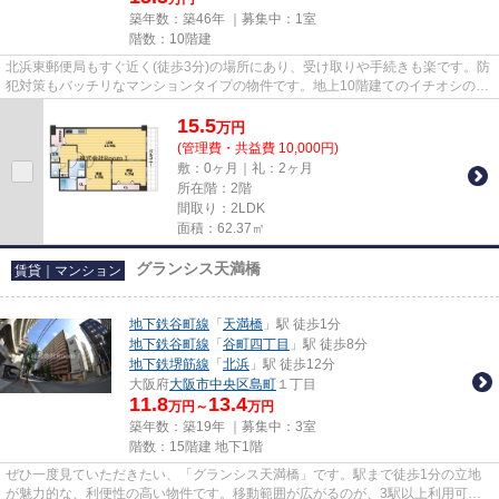
築年数：築46年 ｜募集中：
1室
階数：10階建
北浜東郵便局もすぐ近く(徒歩3分)の場所にあり、受け取りや手続きも楽です。防
犯対策もバッチリなマンションタイプの物件です。地上10階建てのイチオシの物
件です。貴重な時間を大切に...
15.5
万
円
(管理費・共益費 10,000円)
敷：0ヶ月｜礼：2ヶ月
所在階：2階
間取り：2LDK
面積：62.37㎡
グランシス天満橋
賃貸｜マンション
地下鉄谷町線
「
天満橋
」駅 徒歩1分
地下鉄谷町線
「
谷町四丁目
」駅 徒歩8分
地下鉄堺筋線
「
北浜
」駅 徒歩12分
大阪府
大阪市中央区
島町
１丁目
11.8
13.4
万円～
万円
築年数：築19年 ｜募集中：
3室
階数：15階建 地下1階
ぜひ一度見ていただきたい、「グランシス天満橋」です。駅まで徒歩1分の立地
が魅力的な、利便性の高い物件です。移動範囲が広がるのが、3駅以上利用可能