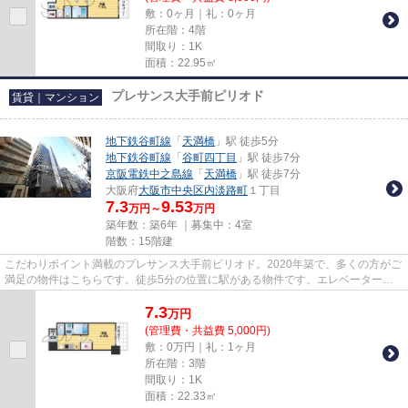
敷：0ヶ月｜礼：0ヶ月
所在階：4階
間取り：1K
面積：22.95㎡
プレサンス大手前ピリオド
賃貸｜マンション
地下鉄谷町線
「
天満橋
」駅 徒歩5分
地下鉄谷町線
「
谷町四丁目
」駅 徒歩7分
京阪電鉄中之島線
「
天満橋
」駅 徒歩7分
大阪府
大阪市中央区
内淡路町
１丁目
7.3
9.53
万円～
万円
築年数：築6年 ｜募集中：
4室
階数：15階建
こだわりポイント満載のプレサンス大手前ピリオド。2020年築で、多くの方がご
満足の物件はこちらです。徒歩5分の位置に駅がある物件です。エレベーター付
きの物件です。tanimachi@room...
7.3
万
円
(管理費・共益費 5,000円)
敷：0万円｜礼：1ヶ月
所在階：3階
間取り：1K
面積：22.33㎡