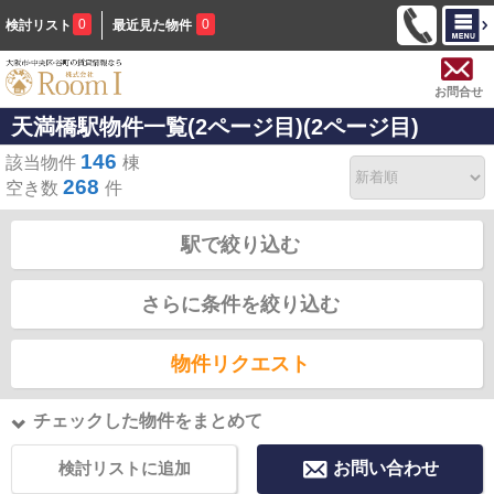
0
0
検討リスト
最近見た物件
お問合せ
天満橋駅物件一覧(2ページ目)(2ページ目)
146
該当物件
棟
268
空き数
件
駅で絞り込む
さらに条件を絞り込む
物件リクエスト
チェックした物件をまとめて
検討リストに追加
お問い合わせ