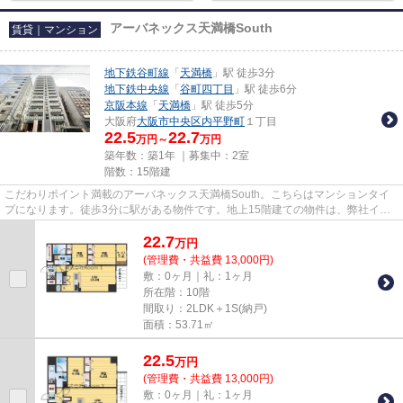
アーバネックス天満橋South
賃貸｜マンション
地下鉄谷町線
「
天満橋
」駅 徒歩3分
地下鉄中央線
「
谷町四丁目
」駅 徒歩6分
京阪本線
「
天満橋
」駅 徒歩5分
大阪府
大阪市中央区
内平野町
１丁目
22.5
22.7
万円～
万円
築年数：築1年 ｜募集中：
2室
階数：15階建
こだわりポイント満載のアーバネックス天満橋South。こちらはマンションタイ
プになります。徒歩3分に駅がある物件です。地上15階建ての物件は、弊社イチ
オシの物件です。気になること...
22.7
万
円
(管理費・共益費 13,000円)
敷：0ヶ月｜礼：1ヶ月
所在階：10階
間取り：2LDK＋1S(納戸)
面積：53.71㎡
22.5
万
円
(管理費・共益費 13,000円)
敷：0ヶ月｜礼：1ヶ月