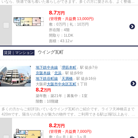
いなら、快適で落ち着いた暮らしができます。多くの方に愛される、よく整備さ
れた魅力的な物件です。実際に...
8.7
万
円
(管理費・共益費 13,000円)
敷：0万円｜礼：10万円
所在階：4階
間取り：1LDK
面積：43.12㎡
ウイング瓦町
賃貸｜マンション
地下鉄中央線
「
堺筋本町
」駅 徒歩7分
京阪本線
「
北浜
」駅 徒歩9分
地下鉄谷町線
「
天満橋
」駅 徒歩16分
大阪府
大阪市中央区
瓦町
１丁目
8.2
万円
築年数：築21年 ｜募集中：
1室
階数：10階建
多くの方からご好評頂いているウイング瓦町のご紹介です。ライフ天神橋店まで
420mです。陽当りの良さが魅力の物件です。ご利用できる駅は3駅以上あり、お
出かけに便利な立地となってい...
8.2
万
円
(管理費・共益費 7,000円)
敷：0ヶ月｜礼：1ヶ月