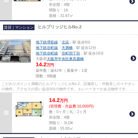
所在階：4階
間取り：1K
面積：31.87㎡
ヒルブリッジヒルNo.2
賃貸｜マンション
地下鉄堺筋線
「
北浜
」駅 徒歩9分
地下鉄谷町線
「
天満橋
」駅 徒歩12分
地下鉄谷町線
「
谷町四丁目
」駅 徒歩16分
大阪府
大阪市中央区
東高麗橋
14.2
万円
築年数：築42年 ｜募集中：
1室
階数：9階建
こだわりポイント満載のヒルブリッジヒルNo.2。設備良し・外観良しのイチオシ
の物件。アクセスの良い徒歩9分の物件です。エレベーターがある物件です。地
域によっては建物の高さの制限...
14.2
万
円
(管理費・共益費 10,000円)
敷：0ヶ月｜礼：2ヶ月
所在階：4階
間取り：3LDK
面積：55.00㎡