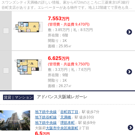
スワンズシティ天満橋の詳しい情報。家から472mのところに三菱東京UFJ銀行
谷町支店があります。エレベーターがある物件です。地上12階建てで景色も良
く、多数のお問い合わせをいただ...
7.553
万
円
(管理費・共益費 9,470円)
敷：3.85万円｜礼：8.5万円
所在階：6階
間取り：1K
面積：25.95㎡
6.625
万
円
(管理費・共益費 9,750円)
敷：3.3万円｜礼：7.6万円
所在階：9階
間取り：1K
面積：26.27㎡
アドバンス大阪城レガーレ
賃貸｜マンション
地下鉄中央線
「
谷町四丁目
」駅 徒歩7分
地下鉄谷町線
「
天満橋
」駅 徒歩10分
地下鉄中央線
「
堺筋本町
」駅 徒歩9分
大阪府
大阪市中央区
南新町
２丁目
6.5
万円