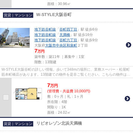
面積：30.96㎡
W-STYLE大阪谷町
賃貸｜マンション
地下鉄谷町線
「
谷町四丁目
」駅 徒歩6分
地下鉄谷町線
「
天満橋
」駅 徒歩16分
地下鉄谷町線
「
谷町六丁目
」駅 徒歩9分
大阪府
大阪市中央区
和泉町
２丁目
7
万円
築年数：築11年 ｜募集中：
1室
階数：13階建
W-STYLE大阪谷町の詳しい情報。歩いて348mの場所に、業務スーパー・松屋町
筋本町橋店があります。13階建ての物件を是非ご覧ください。こちらの物件はマ
ンションです。地下鉄谷町線谷町...
7
万
円
(管理費・共益費 10,000円)
敷：0ヶ月｜礼：1ヶ月
所在階：4階
間取り：1K
面積：24.02㎡
リビオレゾン北浜天満橋
賃貸｜マンション