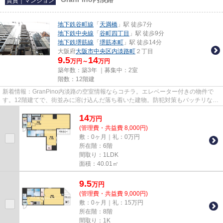
賃貸｜マンション
地下鉄谷町線
「
天満橋
」駅 徒歩7分
地下鉄中央線
「
谷町四丁目
」駅 徒歩9分
地下鉄堺筋線
「
堺筋本町
」駅 徒歩14分
大阪府
大阪市中央区
内淡路町
２丁目
9.5
14
万円～
万円
築年数：築3年 ｜募集中：
2室
階数：12階建
新着情報：GranPino内淡路の空室情報ならコチラ。エレベーター付きの物件で
す。12階建てで、街並みに溶け込んだ落ち着いた建物。防犯対策もバッチリなマ
ンションタイプの物件です。メ...
14
万
円
(管理費・共益費 8,000円)
敷：0ヶ月｜礼：0万円
所在階：6階
間取り：1LDK
面積：40.01㎡
9.5
万
円
(管理費・共益費 9,000円)
敷：0ヶ月｜礼：15万円
所在階：8階
間取り：1K