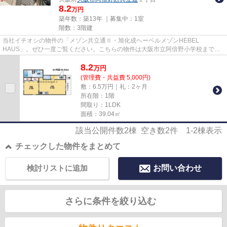
8.2
万円
築年数：築13年 ｜募集中：
1室
階数：3階建
当社イチオシの物件の「メゾン共立通Ⅱ・旭化成ヘーベルメゾンHEBEL
HAUS」。ぜひ一度ご覧ください。こちらの物件は大阪市立阿倍野小学校まで
1232m以内にあるのがポイントです。利便性...
8.2
万
円
(管理費・共益費 5,000円)
敷：6.5万円｜礼：2ヶ月
所在階：1階
間取り：1LDK
面積：39.04㎡
該当公開件数
2
棟 空き数
2
件
1-2
棟表示
チェックした物件をまとめて
検討リストに追加
お問い合わせ
さらに条件を絞り込む