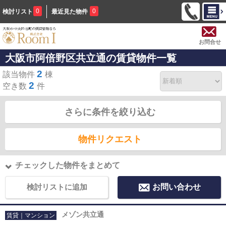
0
0
検討リスト
最近見た物件
お問合せ
大阪市阿倍野区共立通の賃貸物件一覧
2
該当物件
棟
2
空き数
件
さらに条件を絞り込む
物件リクエスト
チェックした物件をまとめて
検討リストに追加
お問い合わせ
メゾン共立通
賃貸｜マンション