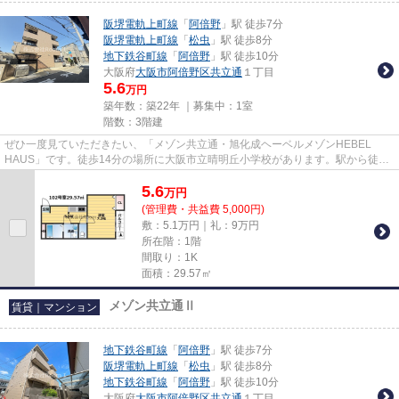
阪堺電軌上町線
「
阿倍野
」駅 徒歩7分
阪堺電軌上町線
「
松虫
」駅 徒歩8分
地下鉄谷町線
「
阿倍野
」駅 徒歩10分
大阪府
大阪市阿倍野区
共立通
１丁目
5.6
万円
築年数：築22年 ｜募集中：
1室
階数：3階建
ぜひ一度見ていただきたい、「メゾン共立通・旭化成ヘーベルメゾンHEBEL
HAUS」です。徒歩14分の場所に大阪市立晴明丘小学校があります。駅から徒歩
7分にある物件なので、電車利用が多...
5.6
万
円
(管理費・共益費 5,000円)
敷：5.1万円｜礼：9万円
所在階：1階
間取り：1K
面積：29.57㎡
メゾン共立通Ⅱ
賃貸｜マンション
地下鉄谷町線
「
阿倍野
」駅 徒歩7分
阪堺電軌上町線
「
松虫
」駅 徒歩8分
地下鉄谷町線
「
阿倍野
」駅 徒歩10分
大阪府
大阪市阿倍野区
共立通
１丁目