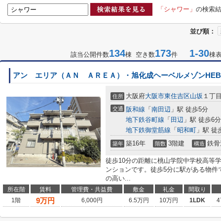
「シャワー」
の検索
並び順：
134
173
1-30
該当公開件数
棟 空き数
件
棟
アン エリア（ＡＮ ＡＲＥＡ）・旭化成ヘーベルメゾンHEBEL
大阪府
大阪市東住吉区
山坂
１丁
住所
交通
阪和線
「
南田辺
」駅 徒歩5分
地下鉄谷町線
「
田辺
」駅 徒歩6分
地下鉄御堂筋線
「
昭和町
」駅 徒
築16年
3階建
鉄骨
築年
階数
構造
徒歩10分の距離に桃山学院中学校高等
ンションです。徒歩5分に駅がある物件
の高い...
所在階
賃料
管理費・共益費
敷金
礼金
間取り
9
万円
1階
6,000円
6.5万円
10万円
1LDK
4