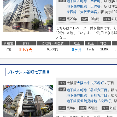
交通
地下鉄谷町線
「
南森町
」駅 徒歩1
地下鉄谷町線
「
天満橋
」駅 徒歩1
東西線
「
大阪天満宮
」駅 徒歩10
築20年
10階建
鉄
築年
階数
構造
こちらはエレベーター付き物件です。好
10分に立地しています。ご利用できる
とな...
所在階
賃料
管理費・共益費
敷金
礼金
間取り
8.9
万円
0ヶ月
7階
6,000円
1ヶ月
1LDK
3
プレサンス谷町七丁目Ⅱ
大阪府
大阪市中央区
谷町
７丁目
住所
交通
地下鉄谷町線
「
谷町六丁目
」駅 
地下鉄谷町線
「
谷町九丁目
」駅 
地下鉄長堀鶴見緑地
「
松屋町
」駅
築8年
15階建
鉄筋
築年
階数
構造