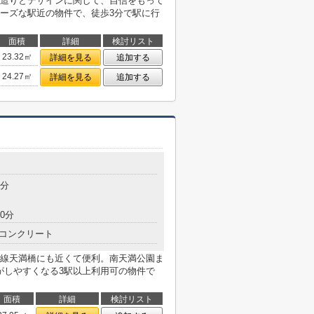
造りとデザインに関して、自信をもって
ーズな駅近の物件で、徒歩3分で駅に行
面積
詳細
検討リスト
23.32㎡
詳細を見る
追加する
24.27㎡
詳細を見る
追加する
7分
0分
コンクリート
線天満橋にも近くて便利。南天満公園ま
がしやすくなる3駅以上利用可の物件で
面積
詳細
検討リスト