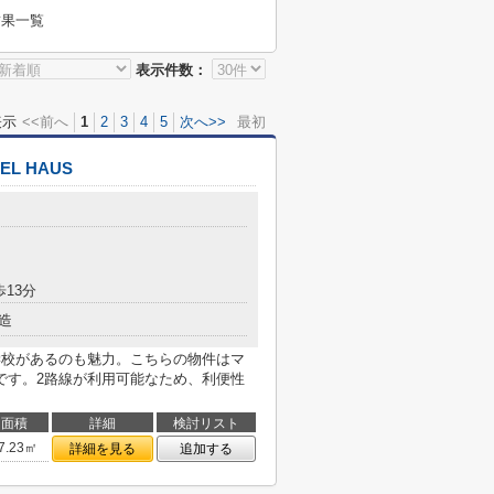
結果一覧
表示件数：
表示
<<前へ
1
2
3
4
5
次へ>>
最初
 HAUS
目
歩13分
造
学校があるのも魅力。こちらの物件はマ
です。2路線が利用可能なため、利便性
面積
詳細
検討リスト
7.23㎡
詳細を見る
追加する