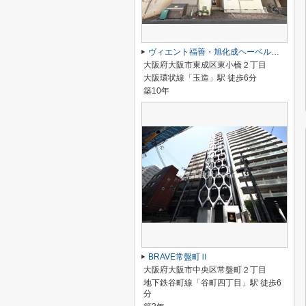
ヴィエント福善・旭化成ヘーベルメゾンHEBEL HAUS
大阪府大阪市東成区東小橋２丁目
大阪環状線「玉造」駅 徒歩6分
築10年
BRAVE常盤町Ⅱ
大阪府大阪市中央区常盤町２丁目
地下鉄谷町線「谷町四丁目」駅 徒歩6
分