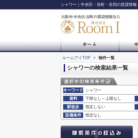
シャワー｜中央区・谷町・谷四の賃貸情報
ルームアイTOP
>
物件一覧
シャワーの検索結果一覧
キーワード
シャワー
賃料
下限なし～上限なし
駅徒歩
指定しない
設備条件
指定なし