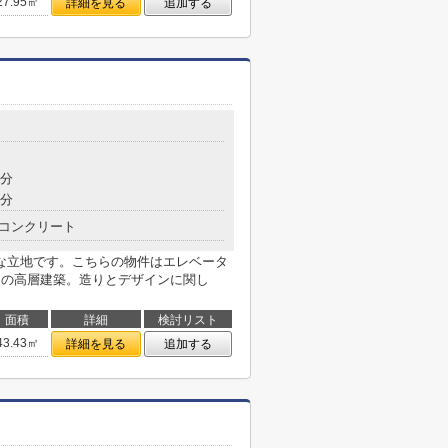
27.95㎡
詳細を見る
追加する
8分
8分
コンクリート
な立地です。こちらの物件はエレベータ
ての高層建築。造りとデザインに関し
面積
詳細
検討リスト
43.43㎡
詳細を見る
追加する