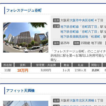
フォレステージュ谷町
大阪府
大阪市中央区
谷町
４丁目
住所
交通
地下鉄谷町線
「
谷町四丁目
」駅 
地下鉄谷町線
「
谷町六丁目
」駅 
地下鉄長堀鶴見緑地
「
松屋町
」駅
築25年
15階建 地下1階
築年
階数
「フォレステージュ谷町」のここがイチ
的地別に駅を選べる3駅以上利用可能な
能な...
所在階
賃料
管理費・共益費
敷金
礼金
間取り
18
万円
11階
9,000円
1ヶ月
2.58ヶ月
2LDK
アフィット天満橋
大阪府
大阪市北区
天満橋
１丁目
住所