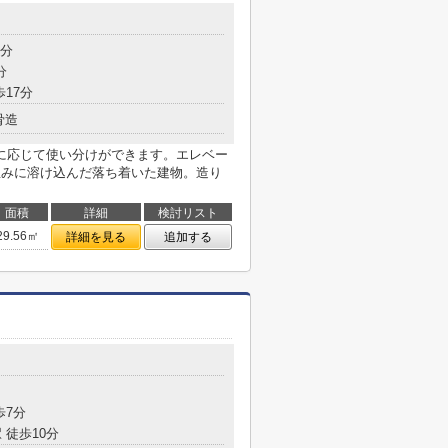
目
8分
分
歩17分
骨造
に応じて使い分けができます。エレベー
並みに溶け込んだ落ち着いた建物。造り
面積
詳細
検討リスト
29.56㎡
詳細を見る
追加する
目
歩7分
 徒歩10分