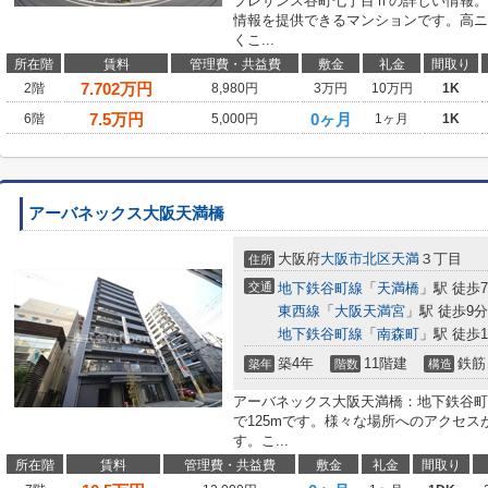
プレサンス谷町七丁目Ⅱの詳しい情報。
情報を提供できるマンションです。高ニ
くこ...
所在階
賃料
管理費・共益費
敷金
礼金
間取り
7.702
万円
2階
8,980円
3万円
10万円
1K
7.5
万円
0ヶ月
6階
5,000円
1ヶ月
1K
アーバネックス大阪天満橋
大阪府
大阪市北区
天満
３丁目
住所
交通
地下鉄谷町線
「
天満橋
」駅 徒歩
東西線
「
大阪天満宮
」駅 徒歩9分
地下鉄谷町線
「
南森町
」駅 徒歩1
築4年
11階建
鉄筋
築年
階数
構造
アーバネックス大阪天満橋：地下鉄谷町
で125mです。様々な場所へのアクセス
す。こ...
所在階
賃料
管理費・共益費
敷金
礼金
間取り