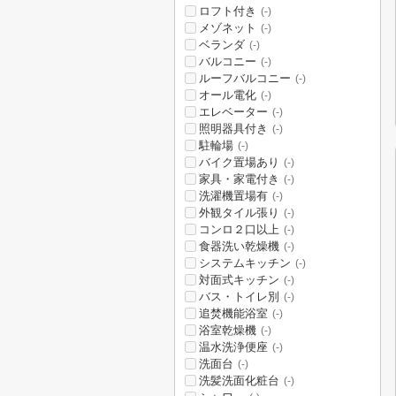
ロフト付き
(-)
メゾネット
(-)
ベランダ
(-)
バルコニー
(-)
ルーフバルコニー
(-)
オール電化
(-)
エレベーター
(-)
照明器具付き
(-)
駐輪場
(-)
バイク置場あり
(-)
家具・家電付き
(-)
洗濯機置場有
(-)
外観タイル張り
(-)
コンロ２口以上
(-)
食器洗い乾燥機
(-)
システムキッチン
(-)
対面式キッチン
(-)
バス・トイレ別
(-)
追焚機能浴室
(-)
浴室乾燥機
(-)
温水洗浄便座
(-)
洗面台
(-)
洗髪洗面化粧台
(-)