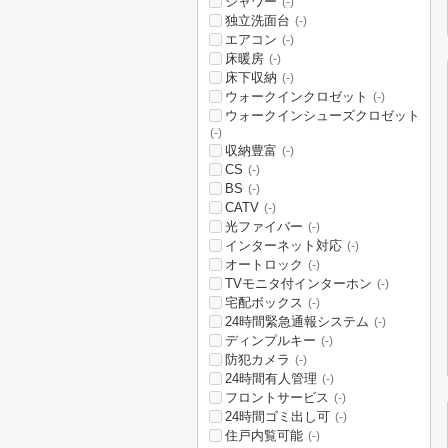
シャワー
(-)
独立洗面台
(-)
エアコン
(-)
床暖房
(-)
床下収納
(-)
ウォークインクロゼット
(-)
ウォークインシューズクロゼット
(-)
収納豊富
(-)
CS
(-)
BS
(-)
CATV
(-)
光ファイバー
(-)
インターネット対応
(-)
オートロック
(-)
TVモニタ付インターホン
(-)
宅配ボックス
(-)
24時間緊急通報システム
(-)
ディンプルキー
(-)
防犯カメラ
(-)
24時間有人管理
(-)
フロントサービス
(-)
24時間ゴミ出し可
(-)
住戸内覧可能
(-)