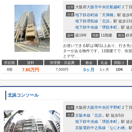
大阪府
大阪市中央区
船越町
２丁
住所
交通
地下鉄谷町線
「
天満橋
」駅 徒歩
地下鉄堺筋線
「
北浜
」駅 徒歩13
地下鉄中央線
「
堺筋本町
」駅 徒
築19年
11階建
鉄
築年
階数
構造
お使いできる駅は3駅以上あり、行き先
ターがある物件です。11階建てで、街
とデザ...
所在階
賃料
管理費・共益費
敷金
礼金
間取り
7.65
万円
0ヶ月
8階
7,500円
1ヶ月
1DK
北浜コンソール
大阪府
大阪市中央区
平野町
２丁
住所
交通
京阪本線
「
北浜
」駅 徒歩5分
地下鉄中央線
「
堺筋本町
」駅 徒
京阪電鉄中之島線
「
なにわ橋
」駅