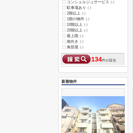
コンシェルジュサービス
(-)
駐車場あり
(-)
2階以上
(-)
1階の物件
(-)
10階以上
(-)
20階以上
(-)
最上階
(-)
南向き
(-)
角部屋
(-)
134
件が該当
新着物件