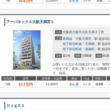
10.5
万円
0ヶ月
7階
12,000円
1ヶ月
1DK
アーバネックス大阪天満宮Ⅱ
大阪府
大阪市北区
天満
３丁目
住所
交通
東西線
「
大阪天満宮
」駅 徒歩5分
地下鉄谷町線
「
天満橋
」駅 徒歩
地下鉄谷町線
「
南森町
」駅 徒歩
築1年
10階建
鉄筋
築年
階数
構造
お使いいただける沿線は2つあり、便利
ー付きです。是非ご覧ください10階建
て、自信...
所在階
賃料
管理費・共益費
敷金
礼金
間取り
17.7
万円
0ヶ月
5階
13,000円
1ヶ月
2LDK
ＨｕｇＥ１