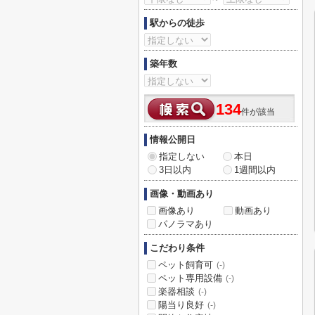
駅からの徒歩
築年数
134
件が該当
情報公開日
指定しない
本日
3日以内
1週間以内
画像・動画あり
画像あり
動画あり
パノラマあり
こだわり条件
ペット飼育可
(-)
ペット専用設備
(-)
楽器相談
(-)
陽当り良好
(-)