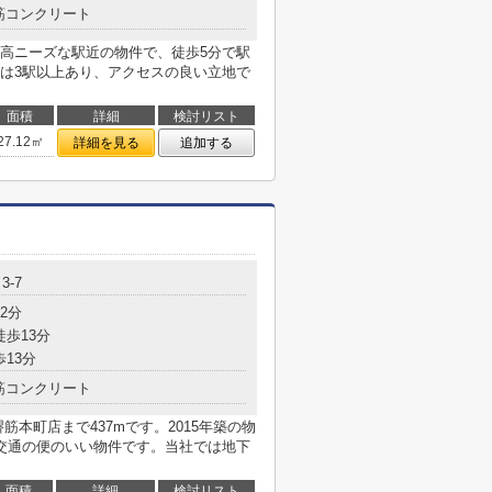
筋コンクリート
高ニーズな駅近の物件で、徒歩5分で駅
は3駅以上あり、アクセスの良い立地で
面積
詳細
検討リスト
27.12㎡
詳細を見る
追加する
3-7
2分
徒歩13分
歩13分
筋コンクリート
本町店まで437mです。2015年築の物
交通の便のいい物件です。当社では地下
面積
詳細
検討リスト