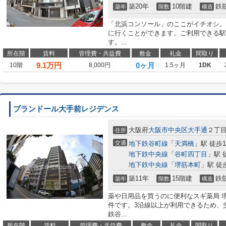
築20年
10階建
鉄
築年
階数
構造
「北浜コンソール」のここがイチオシ。
に行くことができます。ご利用できる駅
す。...
所在階
賃料
管理費・共益費
敷金
礼金
間取り
9.1
万円
0ヶ月
10階
8,000円
1.5ヶ月
1DK
プランドール大手前レジデンス
大阪府
大阪市中央区
大手通
２丁目
住所
交通
地下鉄谷町線
「
天満橋
」駅 徒歩1
地下鉄中央線
「
谷町四丁目
」駅 
地下鉄中央線
「
堺筋本町
」駅 徒
築11年
15階建
鉄
築年
階数
構造
薬や日用品を買うのに便利なスギ薬局 堺筋
件です。3沿線以上が利用できるため、
鉄谷...
所在階
賃料
管理費・共益費
敷金
礼金
間取り