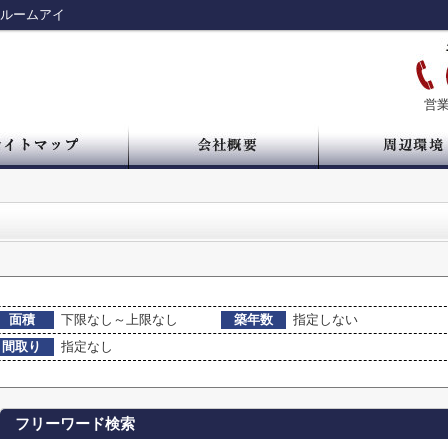
 ルームアイ
営業
面積
下限なし～上限なし
築年数
指定しない
間取り
指定なし
フリーワード検索