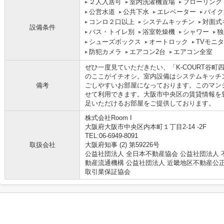
２人入居可
室内洗濯機置場
フローリング
公営水道
公共下水
エレベーター
バイク
コンロ２口以上
システムキッチン
対面式
設備条件
バス・トイレ別
浴室乾燥機
シャワー
独
シューズボックス
オートロック
TVモニ
防犯カメラ
エアコン2台
エアコン全室
ぜひ一度見ていただきたい、「K-COURT谷町四
のここがイチオシ。室内設備はシステムキッチ
備考
ごしやすいお部屋になっております。このマン
せて利用できます。大阪市中央区の賃貸情報を豊
足いただけるお部屋をご提供しております。
株式会社Room I
大阪府大阪市中央区内本町１丁目2-14 -2F
TEL:06-6949-8091
取扱会社
大阪府知事 (2) 第59226号
公益社団法人 全日本不動産協会 公益社団法人 
動産流通機構 公益社団法人 近畿地区不動産公
取引業保証協会