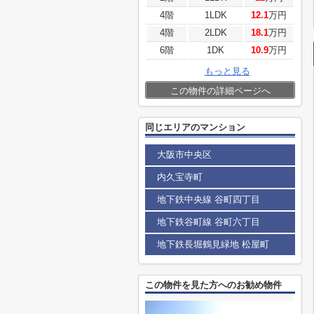
4階
1LDK
12.1
万円
4階
2LDK
18.1
万円
6階
1DK
10.9
万円
もっと見る
この物件の詳細ページへ
同じエリアのマンション
大阪市中央区
内久宝寺町
地下鉄中央線 谷町四丁目
地下鉄谷町線 谷町六丁目
地下鉄長堀鶴見緑地 松屋町
この物件を見た方へのお勧め物件