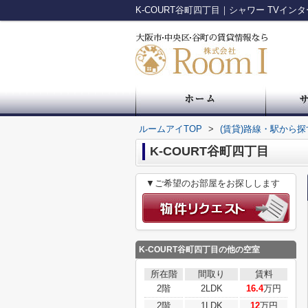
ルームアイTOP
>
(賃貸)路線・駅から探
K-COURT谷町四丁目
▼ご希望のお部屋をお探しします
K-COURT谷町四丁目
の他の空室
所在階
間取り
賃料
2階
2LDK
16.4
万円
2階
1LDK
12
万円