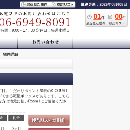
最終更新：2026年08月08日
01
00
件
件
最近見た物件
検討リスト
時間：9:00～17：30
定休日：毎週水曜日
>
物件詳細
目。こだわりポイント満載のK-COURT
ができる宅配ボックスがあります。こちら
は地元に強いRoom Iにご連絡くださ
金
礼金
ヶ月
0ヶ月