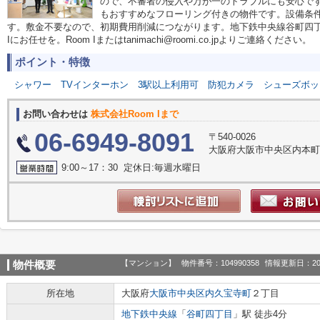
ので、不審者の侵入や万が一のトラブルにも安心で
もおすすめなフローリング付きの物件です。設備条件
す。敷金不要なので、初期費用削減につながります。地下鉄中央線谷町四丁
Iにお任せを。Room Iまたはtanimachi@roomi.co.jpよりご連絡ください。
ポイント・特徴
シャワー
TVインターホン
3駅以上利用可
防犯カメラ
シューズボッ
お問い合わせは
株式会社Room Iまで
06-6949-8091
〒540-0026
大阪府大阪市中央区内本町１丁
9:00～17：30 定休日:毎週水曜日
【マンション】
物件番号：104990358
情報更新日：20
物件概要
所在地
大阪府
大阪市中央区
内久宝寺町
２丁目
地下鉄中央線
「
谷町四丁目
」駅 徒歩4分