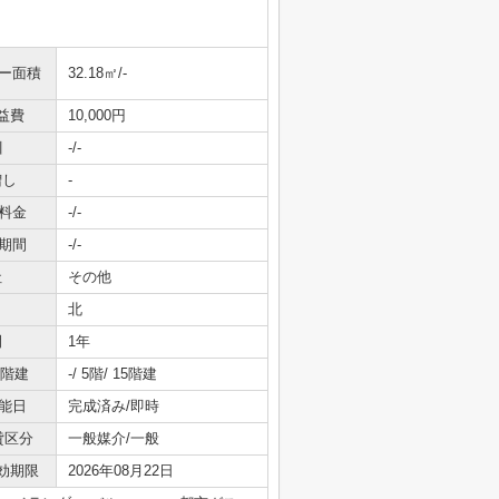
ニー面積
32.18㎡/-
益費
10,000円
引
-/-
増し
-
料金
-/-
期間
-/-
社
その他
北
間
1年
/階建
-/ 5階/ 15階建
能日
完成済み/即時
貸区分
一般媒介/一般
効期限
2026年08月22日