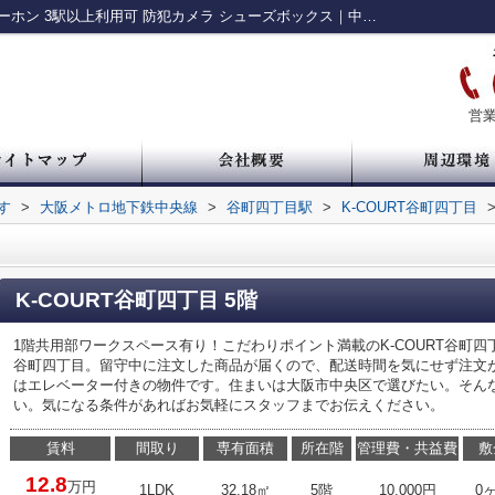
K-COURT谷町四丁目｜シャワー TVインターホン 3駅以上利用可 防犯カメラ シューズボックス｜中央区・谷町・谷四の賃貸情報 ルームアイ
営業
す
>
大阪メトロ地下鉄中央線
>
谷町四丁目駅
>
K-COURT谷町四丁目
K-COURT谷町四丁目 5階
1階共用部ワークスペース有り！こだわりポイント満載のK-COURT谷町四丁
谷町四丁目。留守中に注文した商品が届くので、配送時間を気にせず注文
はエレベーター付きの物件です。住まいは大阪市中央区で選びたい。そんな方
い。気になる条件があればお気軽にスタッフまでお伝えください。
賃料
間取り
専有面積
所在階
管理費・共益費
敷
12.8
万円
1LDK
32.18㎡
5階
10,000円
0