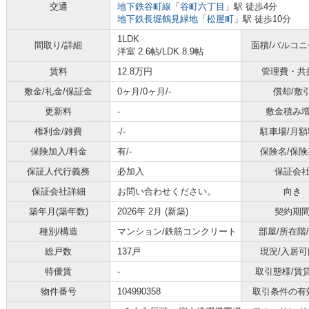
交通
地下鉄谷町線
「
谷町六丁目
」駅 徒歩4分
地下鉄長堀鶴見緑地
「
松屋町
」駅 徒歩10分
1LDK
間取り/詳細
面積/バルコ
洋室 2.6帖
/
LDK 8.9帖
賃料
12.8万円
管理費・共
敷金/礼金/保証金
0ヶ月/0ヶ月/-
償却/敷
更新料
-
敷金積み
権利金/雑費
-/-
駐車場/月額
保険加入/料金
有/-
保険名/保険
保証人代行義務
必加入
保証会
保証会社詳細
お問い合わせください。
向き
築年月(築年数)
2026年 2月 (新築)
契約期
種別/構造
マンション/鉄筋コンクリート
部屋/所在階
総戸数
137戸
現況/入居可
特優賃
-
取引態様/賃
物件番号
104990358
取引条件の有