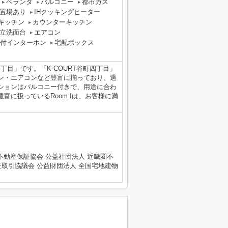
ベランダ
バルコニー
都市ガス
置場あり
IHクッキングヒーター
キッチン
カウンターキッチン
立洗面台
エアコン
タ付インターホン
宅配ボックス
丁目」です。「K-COURT谷町四丁目」
ン・エアコンなど豊富に揃っており、過
ションはバルコニー付きで、用途に合わ
富に扱っているRoom Iは、お客様に満
不動産保証協会 公益社団法人 近畿圏不
正取引協議会 公益財団法人 全国宅地建物