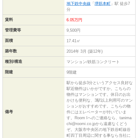
地下鉄中央線
「
堺筋本町
」駅 徒歩7
分
賃料
6.05万円
管理費等
9,500円
面積
17.41㎡
築年数
2014年 3月 (築12年)
種別/構造
マンション/鉄筋コンクリート
階建
9階建
駅から徒歩3分というアクセス良好な
駅近物件はいかがですか。こちらの
物件はマンションです。休日のお出
かけも便利な、3駅以上利用可のマン
ションがおすすめです。こちらの物
備考
件にはエレベーターが付いていま
す。Room Iへのご連絡なら、tanima
chi@roomi.co.jpから遠慮なくどう
ぞ。大阪市中央区の地下鉄谷町線谷
町四丁目周辺に関する事なら当社に