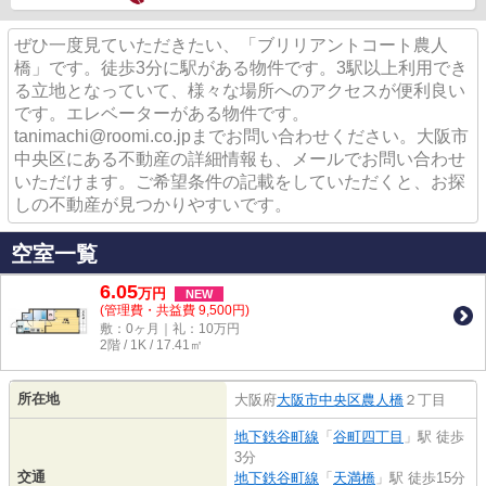
ぜひ一度見ていただきたい、「ブリリアントコート農人
橋」です。徒歩3分に駅がある物件です。3駅以上利用でき
る立地となっていて、様々な場所へのアクセスが便利良い
です。エレベーターがある物件です。
tanimachi@roomi.co.jpまでお問い合わせください。大阪市
中央区にある不動産の詳細情報も、メールでお問い合わせ
いただけます。ご希望条件の記載をしていただくと、お探
しの不動産が見つかりやすいです。
空室一覧
6.05
万
円
NEW
(管理費・共益費 9,500円)
敷：0ヶ月｜礼：10万円
2階 / 1K / 17.41㎡
所在地
大阪府
大阪市中央区
農人橋
２丁目
地下鉄谷町線
「
谷町四丁目
」駅 徒歩
3分
交通
地下鉄谷町線
「
天満橋
」駅 徒歩15分