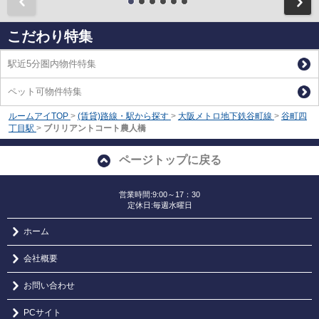
前
こだわり特集
駅近5分圏内物件特集
ペット可物件特集
ルームアイTOP
>
(賃貸)路線・駅から探す
>
大阪メトロ地下鉄谷町線
>
谷町四
丁目駅
>
ブリリアントコート農人橋
ページトップに戻る
営業時間:9:00～17：30
定休日:毎週水曜日
ホーム
会社概要
お問い合わせ
PCサイト