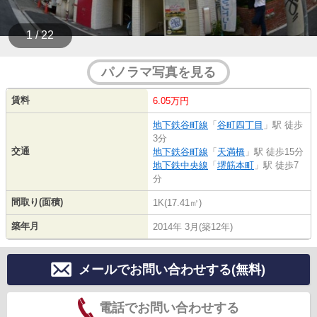
1 / 22
パノラマ写真を見る
賃料
6.05万円
地下鉄谷町線
「
谷町四丁目
」駅 徒歩
3分
交通
地下鉄谷町線
「
天満橋
」駅 徒歩15分
地下鉄中央線
「
堺筋本町
」駅 徒歩7
分
間取り(面積)
1K(17.41㎡)
築年月
2014年 3月(築12年)
メールでお問い合わせする(無料)
電話でお問い合わせする