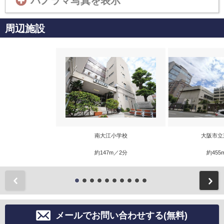
パノラマ写真を表示
周辺施設
南大江小学校
大阪市立
約147m／2分
約455
前
メールでお問い合わせする(無料)