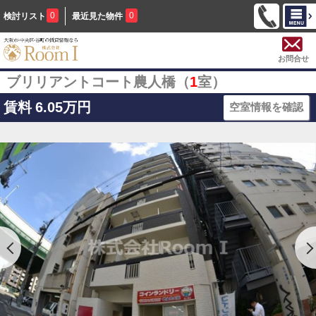
0
0
検討リスト
最近見た物件
お問合せ
ブリリアントコート農人橋（
1
室）
賃料
6.05万円
空室情報を確認