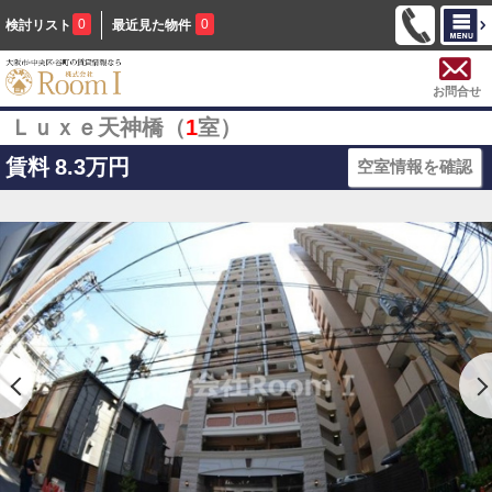
0
0
検討リスト
最近見た物件
お問合せ
Ｌｕｘｅ天神橋（
1
室）
賃料
8.3万円
空室情報を確認