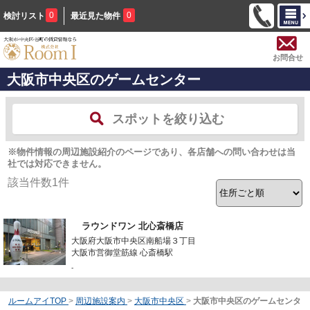
0
0
検討リスト
最近見た物件
お問合せ
大阪市中央区のゲームセンター
スポットを絞り込む
※物件情報の周辺施設紹介のページであり、各店舗への問い合わせは当
社では対応できません。
該当件数
1
件
ラウンドワン 北心斎橋店
大阪府大阪市中央区南船場３丁目
大阪市営御堂筋線 心斎橋駅
-
ルームアイTOP
>
周辺施設案内
>
大阪市中央区
>
大阪市中央区のゲームセンタ