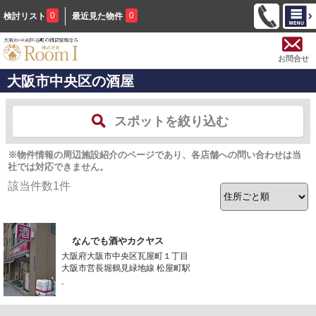
0
0
検討リスト
最近見た物件
お問合せ
大阪市中央区の酒屋
スポットを絞り込む
※物件情報の周辺施設紹介のページであり、各店舗への問い合わせは当
社では対応できません。
該当件数
1
件
なんでも酒やカクヤス
大阪府大阪市中央区瓦屋町１丁目
大阪市営長堀鶴見緑地線 松屋町駅
-