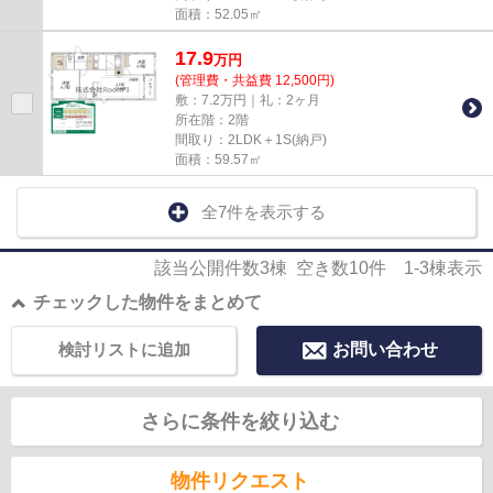
面積：52.05㎡
17.9
万
円
(管理費・共益費 12,500円)
敷：7.2万円｜礼：2ヶ月
所在階：2階
間取り：2LDK＋1S(納戸)
面積：59.57㎡
全7件を表示する
該当公開件数
3
棟 空き数
10
件
1-3
棟表示
チェックした物件をまとめて
検討リストに追加
お問い合わせ
さらに条件を絞り込む
物件リクエスト