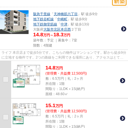
阪急千里線
「
天神橋筋六丁目
」駅 徒歩9分
地下鉄谷町線
「
中崎町
」駅 徒歩9分
地下鉄御堂筋線
「
中津
」駅 徒歩13分
大阪府
大阪市北区
本庄西
２丁目
14.8
18.3
万円～
万円
築年数：予定 ｜募集中：
7室
階数：4階建
ライフ 本庄店まで徒歩5分です。こちらの物件はマンションです。駅から徒歩9分
に立地する物件です。2つの路線をご利用できる場所にあり、アクセスはとても
便利です。阪急千里線天神橋...
14.8
万
円
(管理費・共益費 12,500円)
敷：6.5万円｜礼：2ヶ月
所在階：1階
間取り：1LDK＋1S(納戸)
面積：48.60㎡
15.1
万
円
(管理費・共益費 12,500円)
敷：6.5万円｜礼：2ヶ月
所在階：1階
間取り：1LDK＋1S(納戸)