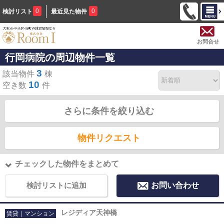
0
0
検討リスト
最近見た物件
お問合せ
行岡病院の周辺物件一覧
3
該当物件
棟
10
空き数
件
さらに条件を絞り込む
物件リクエスト
チェックした物件をまとめて
検討リストに追加
お問い合わせ
レジディア天神橋
賃貸｜マンション