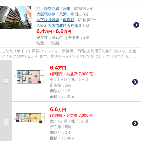
地下鉄堺筋線
「
扇町
」駅 徒歩5分
大阪環状線
「
天満
」駅 徒歩5分
地下鉄谷町線
「
南森町
」駅 徒歩9分
大阪府
大阪市北区
天神橋
３丁目
6.4
6.6
万円～
万円
築年数：築26年 ｜募集中：
2室
階数：12階建
こだわりポイント満載のレジディア天神橋。3駅以上利用可の物件なので、交通
アクセスの幅も広がります。物件から5分歩くだけで駅にもアクセスできる。快
適な周辺環境。設備が充実した...
6.4
万
円
(管理費・共益費 7,000円)
敷：1ヶ月｜礼：1ヶ月
所在階：2階
間取り：1K
面積：25.01㎡
6.6
万
円
(管理費・共益費 7,000円)
敷：1ヶ月｜礼：1ヶ月
所在階：5階
間取り：1R
面積：26.26㎡