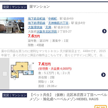
栄マンション
賃貸｜マンション
地下鉄谷町線
「
中崎町
」駅 徒歩4分
地下鉄堺筋線
「
天神橋筋六丁目
」駅 徒歩4分
大阪環状線
「
天満
」駅 徒歩11分
大阪府
大阪市北区
浮田
２丁目5-27
7.6
万円
築年数：築10年 ｜募集中：
1室
階数：4階建
薬や日用品を買うのに便利なマツモトキヨシ 天六駅前店まで、448mです。2015
年築で、多くの方がご満足の物件はこちらです。造りとデザインに関して、自信
をもって情報を提供できるマン...
7.6
万
円
(管理費・共益費 4,000円)
敷：5.1万円｜礼：2ヶ月
所在階：2階
間取り：1K
面積：28.06㎡
【ペット共生】（仮称）北区本庄西２丁目へーベル
賃貸｜マンション
メゾン・旭化成ヘーベルメゾンHEBEL HAUS