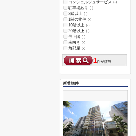
コンシェルジュサービス
(-)
駐車場あり
(-)
2階以上
(-)
1階の物件
(-)
10階以上
(-)
20階以上
(-)
最上階
(-)
南向き
(-)
角部屋
(-)
1
件が該当
新着物件