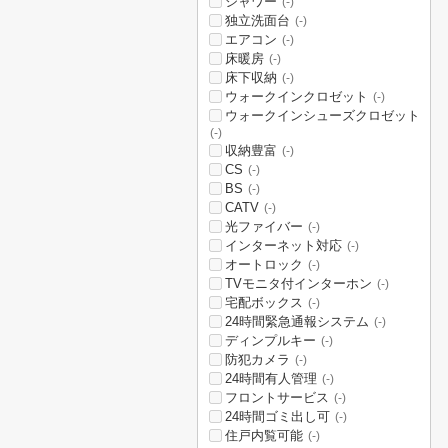
シャワー
(-)
独立洗面台
(-)
エアコン
(-)
床暖房
(-)
床下収納
(-)
ウォークインクロゼット
(-)
ウォークインシューズクロゼット
(-)
収納豊富
(-)
CS
(-)
BS
(-)
CATV
(-)
光ファイバー
(-)
インターネット対応
(-)
オートロック
(-)
TVモニタ付インターホン
(-)
宅配ボックス
(-)
24時間緊急通報システム
(-)
ディンプルキー
(-)
防犯カメラ
(-)
24時間有人管理
(-)
フロントサービス
(-)
24時間ゴミ出し可
(-)
住戸内覧可能
(-)