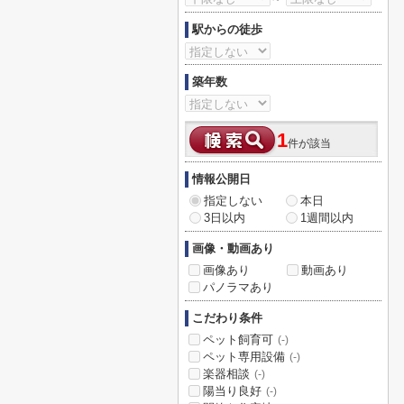
駅からの徒歩
築年数
1
件が該当
情報公開日
指定しない
本日
3日以内
1週間以内
画像・動画あり
画像あり
動画あり
パノラマあり
こだわり条件
ペット飼育可
(-)
ペット専用設備
(-)
楽器相談
(-)
陽当り良好
(-)