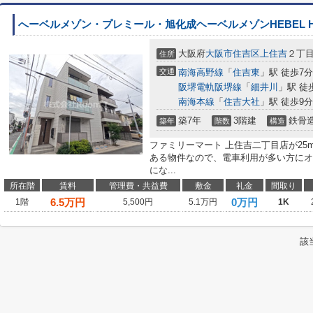
へーベルメゾン・プレミール・旭化成ヘーベルメゾンHEBEL H
大阪府
大阪市住吉区
上住吉
２丁
住所
交通
南海高野線
「
住吉東
」駅 徒歩7分
阪堺電軌阪堺線
「
細井川
」駅 徒
南海本線
「
住吉大社
」駅 徒歩9分
築7年
3階建
鉄骨
築年
階数
構造
ファミリーマート 上住吉二丁目店が25
ある物件なので、電車利用が多い方にオ
にな...
所在階
賃料
管理費・共益費
敷金
礼金
間取り
6.5
万円
0万円
1階
5,500円
5.1万円
1K
該