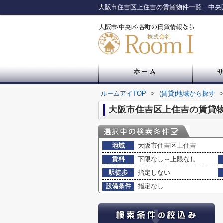
大阪市住吉区上住吉の賃貸物件一覧｜中央
ルームアイTOP
>
(賃貸)地域から探す
大阪市住吉区上住吉の賃貸
地域
大阪市住吉区上住吉
賃料
下限なし～上限なし
駅徒歩
指定しない
設備条件
指定なし