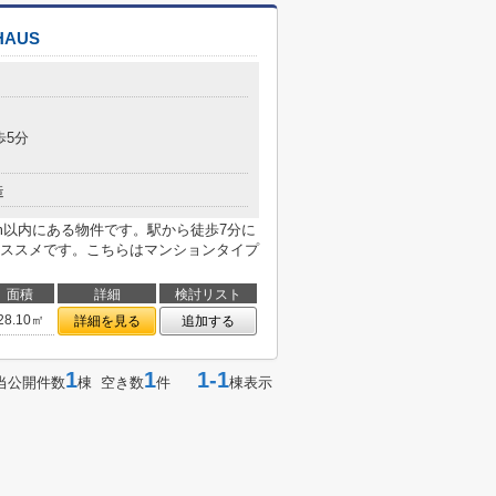
AUS
目
歩5分
造
m以内にある物件です。駅から徒歩7分に
ススメです。こちらはマンションタイプ
面積
詳細
検討リスト
28.10㎡
詳細を見る
追加する
1
1
1-1
当公開件数
棟 空き数
件
棟表示