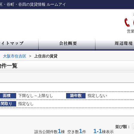
区・谷町・谷四の賃貸情報 ルームアイ
営業
>
大阪市住吉区
>
上住吉の賃貸
物件一覧
面積
下限なし～上限なし
築年数
指定しない
間取り
指定なし
並び順：
1
1
1-1
該当公開件数
棟 空き数
件
棟表示