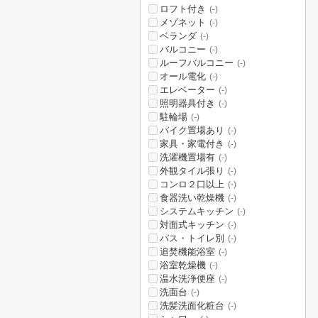
ロフト付き
(-)
メゾネット
(-)
ベランダ
(-)
バルコニー
(-)
ルーフバルコニー
(-)
オール電化
(-)
エレベーター
(-)
照明器具付き
(-)
駐輪場
(-)
バイク置場あり
(-)
家具・家電付き
(-)
洗濯機置場有
(-)
外観タイル張り
(-)
コンロ２口以上
(-)
食器洗い乾燥機
(-)
システムキッチン
(-)
対面式キッチン
(-)
バス・トイレ別
(-)
追焚機能浴室
(-)
浴室乾燥機
(-)
温水洗浄便座
(-)
洗面台
(-)
洗髪洗面化粧台
(-)