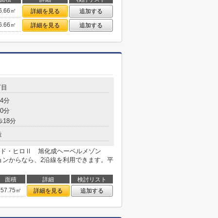
6.66㎡
詳細を見る
追加する
6.66㎡
詳細を見る
追加する
丁目
4分
0分
歩18分
造
ド・ヒロⅡ 旭化成ヘーベルメゾン
ションからなら、2沿線を利用できます。平
面積
詳細
検討リスト
57.75㎡
詳細を見る
追加する