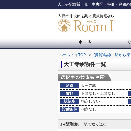
天王寺駅賃貸一覧｜中央区・谷町・谷四の
ルームアイTOP
>
(賃貸)路線・駅から探
天王寺駅物件一覧
沿線
天王寺駅
賃料
下限なし～上限なし
駅徒歩
指定しない
設備条件
指定なし
JR阪和線
駅で絞り込む