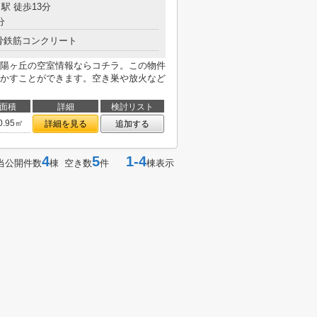
駅 徒歩13分
分
骨鉄筋コンクリート
陽ヶ丘の空室情報ならコチラ。この物件
かすことができます。空き巣や放火など
面積
詳細
検討リスト
0.95㎡
詳細を見る
追加する
4
5
1-4
当公開件数
棟 空き数
件
棟表示