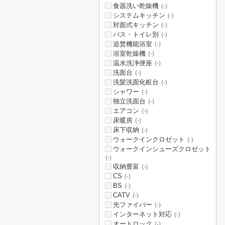
食器洗い乾燥機
(-)
システムキッチン
(-)
対面式キッチン
(-)
バス・トイレ別
(-)
追焚機能浴室
(-)
浴室乾燥機
(-)
温水洗浄便座
(-)
洗面台
(-)
洗髪洗面化粧台
(-)
シャワー
(-)
独立洗面台
(-)
エアコン
(-)
床暖房
(-)
床下収納
(-)
ウォークインクロゼット
(-)
ウォークインシューズクロゼット
(-)
収納豊富
(-)
CS
(-)
BS
(-)
CATV
(-)
光ファイバー
(-)
インターネット対応
(-)
オートロック
(-)