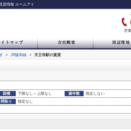
賃貸情報 ルームアイ
営業
す
>
JR阪和線
>
天王寺駅の賃貸
面積
下限なし～上限なし
築年数
指定しない
間取り
指定なし