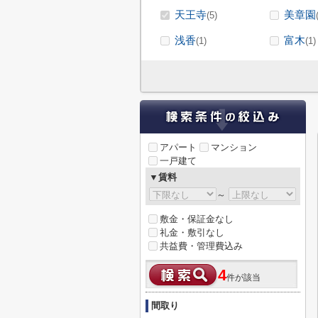
天王寺
美章園
(5)
浅香
富木
(1)
(1)
アパート
マンション
一戸建て
▼賃料
～
敷金・保証金なし
礼金・敷引なし
共益費・管理費込み
4
件が該当
間取り