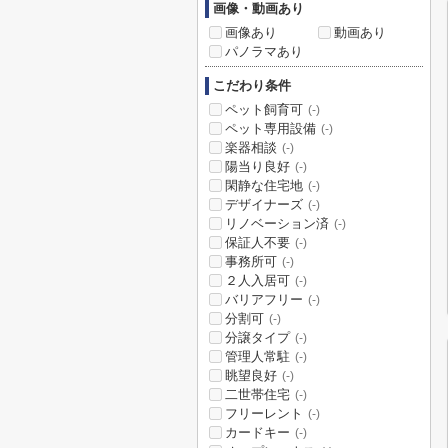
画像・動画あり
画像あり
動画あり
パノラマあり
こだわり条件
ペット飼育可
(-)
ペット専用設備
(-)
楽器相談
(-)
陽当り良好
(-)
閑静な住宅地
(-)
デザイナーズ
(-)
リノベーション済
(-)
保証人不要
(-)
事務所可
(-)
２人入居可
(-)
バリアフリー
(-)
分割可
(-)
分譲タイプ
(-)
管理人常駐
(-)
眺望良好
(-)
二世帯住宅
(-)
フリーレント
(-)
カードキー
(-)