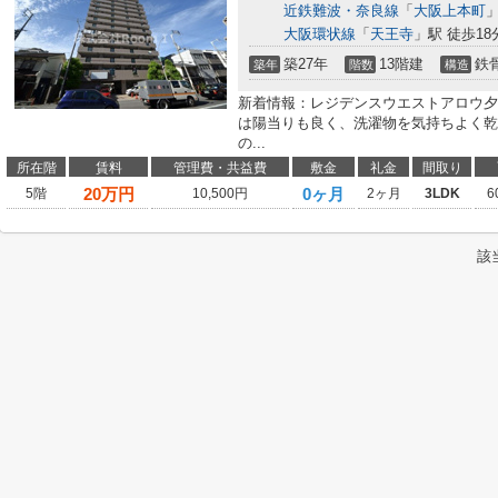
近鉄難波・奈良線
「
大阪上本町
」
大阪環状線
「
天王寺
」駅 徒歩18
築27年
13階建
鉄
築年
階数
構造
新着情報：レジデンスウエストアロウ夕
は陽当りも良く、洗濯物を気持ちよく乾
の...
所在階
賃料
管理費・共益費
敷金
礼金
間取り
20
万円
0ヶ月
5階
10,500円
2ヶ月
3LDK
6
該