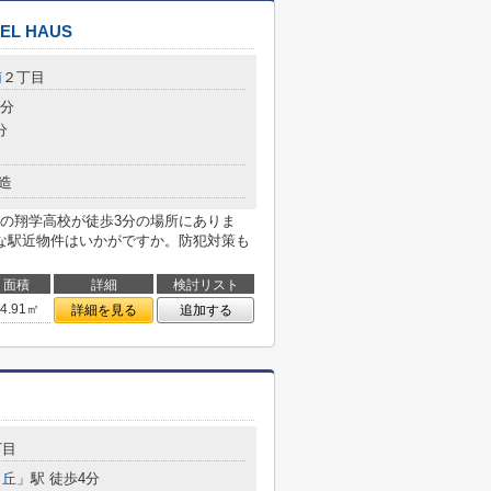
 HAUS
南
２丁目
1分
分
造
の翔学高校が徒歩3分の場所にありま
な駅近物件はいかがですか。防犯対策も
面積
詳細
検討リスト
44.91㎡
詳細を見る
追加する
丁目
ヶ丘
」駅 徒歩4分