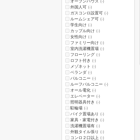
オープンハウス
(-)
外国人可
(-)
ガスコンロ設置可
(-)
ルームシェア可
(-)
学生向け
(-)
カップル向け
(-)
女性向け
(-)
ファミリー向け
(-)
室内洗濯機置場
(-)
フローリング
(-)
ロフト付き
(-)
メゾネット
(-)
ベランダ
(-)
バルコニー
(-)
ルーフバルコニー
(-)
オール電化
(-)
エレベーター
(-)
照明器具付き
(-)
駐輪場
(-)
バイク置場あり
(-)
家具・家電付き
(-)
洗濯機置場有
(-)
外観タイル張り
(-)
コンロ２口以上
(-)