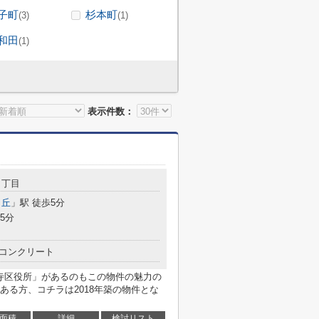
子町
杉本町
(3)
(1)
和田
(1)
表示件数：
１丁目
ヶ丘
」駅 徒歩5分
5分
コンクリート
王寺区役所」があるのもこの物件の魅力の
ある方、コチラは2018年築の物件とな
面積
詳細
検討リスト