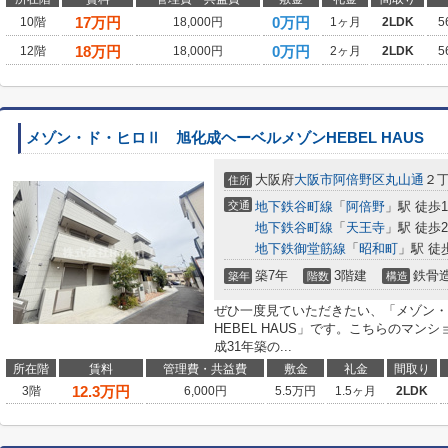
17
万円
0万円
10階
18,000円
1ヶ月
2LDK
5
18
万円
0万円
12階
18,000円
2ヶ月
2LDK
5
メゾン・ド・ヒロⅡ 旭化成ヘーベルメゾンHEBEL HAUS
大阪府
大阪市阿倍野区
丸山通
２
住所
交通
地下鉄谷町線
「
阿倍野
」駅 徒歩1
地下鉄谷町線
「
天王寺
」駅 徒歩2
地下鉄御堂筋線
「
昭和町
」駅 徒
築7年
3階建
鉄骨
築年
階数
構造
ぜひ一度見ていただきたい、「メゾン・
HEBEL HAUS」です。こちらのマン
成31年築の...
所在階
賃料
管理費・共益費
敷金
礼金
間取り
12.3
万円
3階
6,000円
5.5万円
1.5ヶ月
2LDK