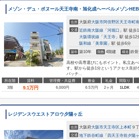
メゾン・デュ・ボヌール天王寺南・旭化成ヘーベルメゾンHEBEL
大阪府
大阪市阿倍野区
天王寺町
住所
交通
近鉄南大阪線
「
河堀口
」駅 徒歩
大阪環状線
「
天王寺
」駅 徒歩12
阪和線
「
美章園
」駅 徒歩6分
築10年
4階建
鉄骨
築年
階数
構造
高校や高専選びにもポイント。私立あべ
す。駅から徒歩1分というアクセス良好
バッチ...
所在階
賃料
管理費・共益費
敷金
礼金
間取り
9.1
万円
3階
6,000円
6.5万円
2ヶ月
1LDK
レジデンスウエストアロウ夕陽ヶ丘
大阪府
大阪市天王寺区
上本町
９
住所
交通
地下鉄谷町線
「
四天王寺前夕陽