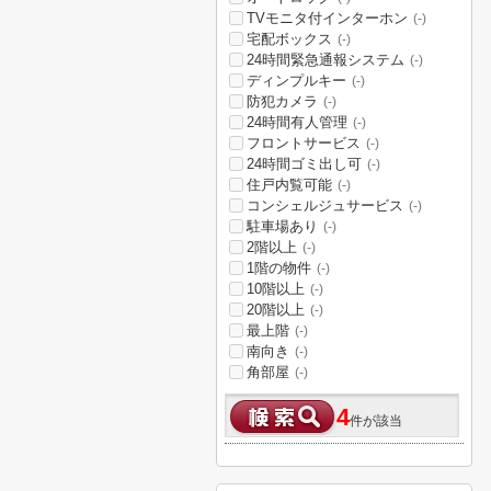
TVモニタ付インターホン
(-)
宅配ボックス
(-)
24時間緊急通報システム
(-)
ディンプルキー
(-)
防犯カメラ
(-)
24時間有人管理
(-)
フロントサービス
(-)
24時間ゴミ出し可
(-)
住戸内覧可能
(-)
コンシェルジュサービス
(-)
駐車場あり
(-)
2階以上
(-)
1階の物件
(-)
10階以上
(-)
20階以上
(-)
最上階
(-)
南向き
(-)
角部屋
(-)
4
件が該当