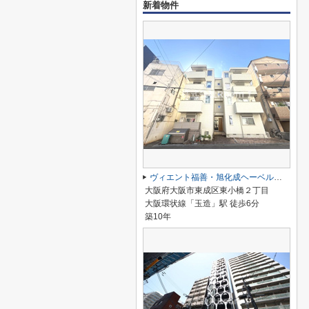
新着物件
ヴィエント福善・旭化成ヘーベルメゾンHEBEL HAUS
大阪府大阪市東成区東小橋２丁目
大阪環状線「玉造」駅 徒歩6分
築10年