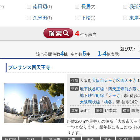
南田辺
長居
我孫
(2)
(1)
(2)
久米田
下松
東岸
(1)
(1)
4
件が該当
並び順：
4
5
1-4
該当公開件数
棟 空き数
件
棟表示
プレサンス四天王寺
大阪府
大阪市天王寺区
四天王寺
住所
交通
地下鉄谷町線
「
四天王寺前夕陽
地下鉄谷町線
「
天王寺
」駅 徒歩1
大阪環状線
「
桃谷
」駅 徒歩14分
築8年
14階建
鉄筋
築年
階数
構造
距離220mで最寄りの役所「大阪市天
一つとなります。築年数にもこだわりの
ります...
所在階
賃料
管理費・共益費
敷金
礼金
間取り