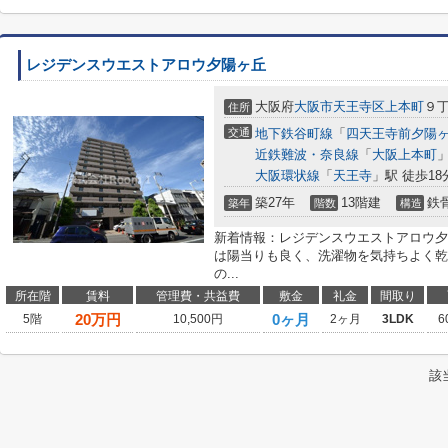
レジデンスウエストアロウ夕陽ヶ丘
大阪府
大阪市天王寺区
上本町
９
住所
交通
地下鉄谷町線
「
四天王寺前夕陽
近鉄難波・奈良線
「
大阪上本町
」
大阪環状線
「
天王寺
」駅 徒歩18
築27年
13階建
鉄
築年
階数
構造
新着情報：レジデンスウエストアロウ夕
は陽当りも良く、洗濯物を気持ちよく乾
の...
所在階
賃料
管理費・共益費
敷金
礼金
間取り
20
万円
0ヶ月
5階
10,500円
2ヶ月
3LDK
6
該