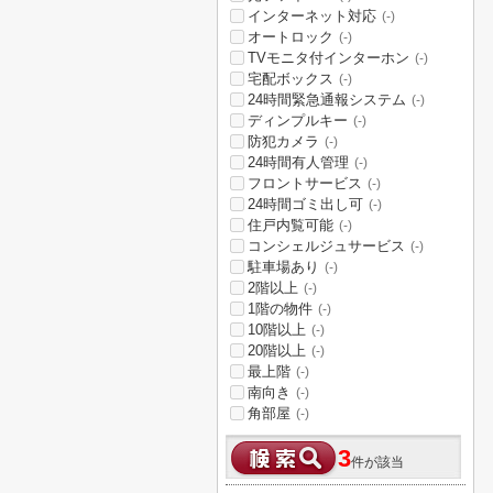
インターネット対応
(-)
オートロック
(-)
TVモニタ付インターホン
(-)
宅配ボックス
(-)
24時間緊急通報システム
(-)
ディンプルキー
(-)
防犯カメラ
(-)
24時間有人管理
(-)
フロントサービス
(-)
24時間ゴミ出し可
(-)
住戸内覧可能
(-)
コンシェルジュサービス
(-)
駐車場あり
(-)
2階以上
(-)
1階の物件
(-)
10階以上
(-)
20階以上
(-)
最上階
(-)
南向き
(-)
角部屋
(-)
3
件が該当