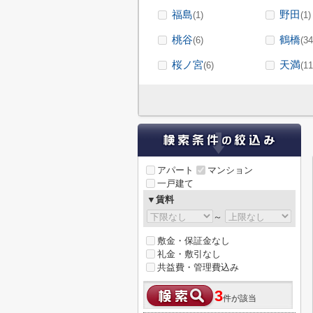
福島
野田
(1)
(1)
桃谷
鶴橋
(6)
(34
桜ノ宮
天満
(6)
(11
アパート
マンション
一戸建て
▼賃料
～
敷金・保証金なし
礼金・敷引なし
共益費・管理費込み
3
件が該当