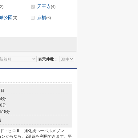
天王寺
(2)
(4)
城公園
京橋
(3)
(6)
表示件数：
丁目
4分
0分
歩18分
造
ド・ヒロⅡ 旭化成ヘーベルメゾン
ションからなら、2沿線を利用できます。平