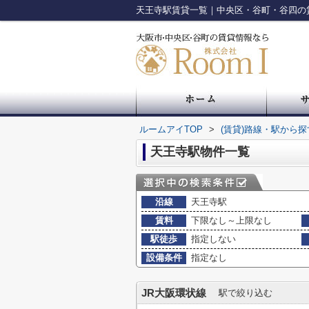
天王寺駅賃貸一覧｜中央区・谷町・谷四の
ルームアイTOP
>
(賃貸)路線・駅から探
天王寺駅物件一覧
沿線
天王寺駅
賃料
下限なし～上限なし
駅徒歩
指定しない
設備条件
指定なし
JR大阪環状線
駅で絞り込む