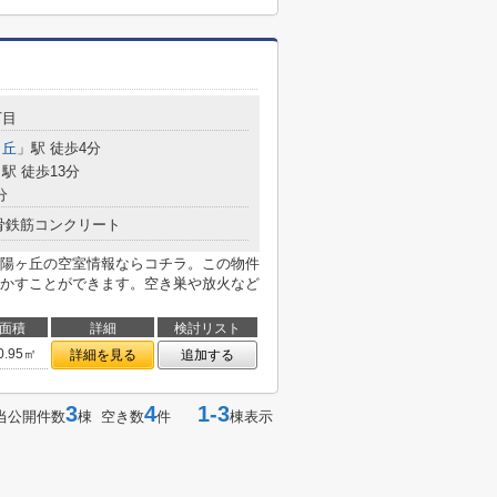
丁目
ヶ丘
」駅 徒歩4分
駅 徒歩13分
分
骨鉄筋コンクリート
陽ヶ丘の空室情報ならコチラ。この物件
かすことができます。空き巣や放火など
面積
詳細
検討リスト
0.95㎡
詳細を見る
追加する
3
4
1-3
当公開件数
棟 空き数
件
棟表示