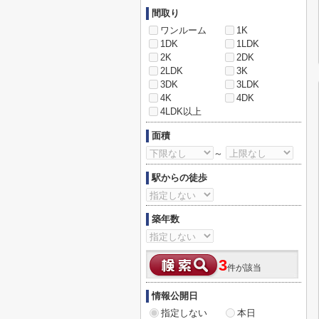
間取り
ワンルーム
1K
1DK
1LDK
2K
2DK
2LDK
3K
3DK
3LDK
4K
4DK
4LDK以上
面積
～
駅からの徒歩
築年数
3
件が該当
情報公開日
指定しない
本日