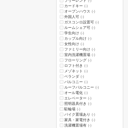
フリーレント
(-)
カードキー
(-)
オープンハウス
(-)
外国人可
(-)
ガスコンロ設置可
(-)
ルームシェア可
(-)
学生向け
(-)
カップル向け
(-)
女性向け
(-)
ファミリー向け
(-)
室内洗濯機置場
(-)
フローリング
(-)
ロフト付き
(-)
メゾネット
(-)
ベランダ
(-)
バルコニー
(-)
ルーフバルコニー
(-)
オール電化
(-)
エレベーター
(-)
照明器具付き
(-)
駐輪場
(-)
バイク置場あり
(-)
家具・家電付き
(-)
洗濯機置場有
(-)