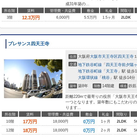
成31年築の...
所在階
賃料
管理費・共益費
敷金
礼金
間取り
12.3
万円
3階
6,000円
5.5万円
1.5ヶ月
2LDK
プレサンス四天王寺
大阪府
大阪市天王寺区
四天王寺
住所
交通
地下鉄谷町線
「
四天王寺前夕陽
地下鉄谷町線
「
天王寺
」駅 徒歩1
大阪環状線
「
桃谷
」駅 徒歩14分
築8年
14階建
鉄筋
築年
階数
構造
距離220mで最寄りの役所「大阪市天
一つとなります。築年数にもこだわりの
ります...
所在階
賃料
管理費・共益費
敷金
礼金
間取り
17
万円
0万円
10階
18,000円
1ヶ月
2LDK
5
18
万円
0万円
12階
18,000円
2ヶ月
2LDK
5