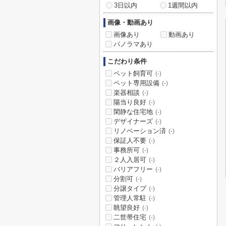
3日以内
1週間以内
画像・動画あり
画像あり
動画あり
パノラマあり
こだわり条件
ペット飼育可
(-)
ペット専用設備
(-)
楽器相談
(-)
陽当り良好
(-)
閑静な住宅地
(-)
デザイナーズ
(-)
リノベーション済
(-)
保証人不要
(-)
事務所可
(-)
２人入居可
(-)
バリアフリー
(-)
分割可
(-)
分譲タイプ
(-)
管理人常駐
(-)
眺望良好
(-)
二世帯住宅
(-)