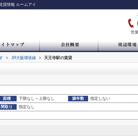
賃貸情報 ルームアイ
営業
す
>
JR大阪環状線
>
天王寺駅の賃貸
面積
下限なし～上限なし
築年数
指定しない
間取り
指定なし