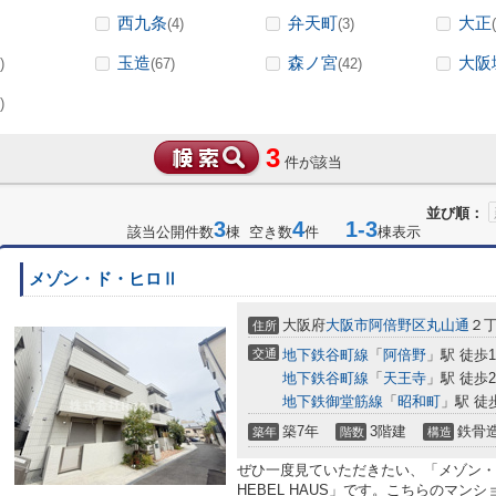
西九条
弁天町
大正
(4)
(3)
玉造
森ノ宮
大阪
)
(67)
(42)
)
3
件が該当
並び順：
3
4
1-3
該当公開件数
棟 空き数
件
棟表示
メゾン・ド・ヒロⅡ
大阪府
大阪市阿倍野区
丸山通
２
住所
交通
地下鉄谷町線
「
阿倍野
」駅 徒歩1
地下鉄谷町線
「
天王寺
」駅 徒歩2
地下鉄御堂筋線
「
昭和町
」駅 徒
築7年
3階建
鉄骨
築年
階数
構造
ぜひ一度見ていただきたい、「メゾン・
HEBEL HAUS」です。こちらのマン