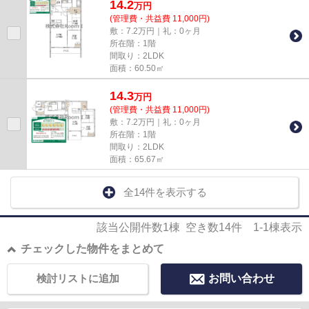
14.2
万
円
(管理費・共益費 11,000円)
敷：7.2万円｜礼：0ヶ月
所在階：1階
間取り：2LDK
面積：60.50㎡
14.3
万
円
(管理費・共益費 11,000円)
敷：7.2万円｜礼：0ヶ月
所在階：1階
間取り：2LDK
面積：65.67㎡
全14件を表示する
該当公開件数
1
棟 空き数
14
件
1-1
棟表示
チェックした物件をまとめて
検討リストに追加
お問い合わせ