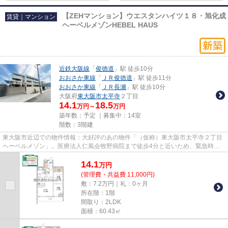
【ZEHマンション】ウエスタンハイツ１８・旭化成
賃貸｜マンション
ヘーベルメゾンHEBEL HAUS
近鉄大阪線
「
俊徳道
」駅 徒歩10分
おおさか東線
「
ＪＲ俊徳道
」駅 徒歩11分
おおさか東線
「
ＪＲ長瀬
」駅 徒歩10分
大阪府
東大阪市
太平寺
２丁目
14.1
18.5
万円～
万円
築年数：予定 ｜募集中：
14室
階数：3階建
東大阪市近辺での物件情報：大好評のあの物件「（仮称）東大阪市太平寺２丁目
ヘーベルメゾン」。医療法人仁風会牧野病院まで徒歩4分と近いため、緊急時に
もすぐに病院まで行けます。通...
14.1
万
円
(管理費・共益費 11,000円)
敷：7.2万円｜礼：0ヶ月
所在階：1階
間取り：2LDK
面積：60.43㎡