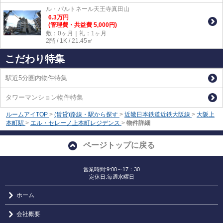
ル・パルトネール天王寺真田山
6.3
万
円
(管理費・共益費 5,000円)
敷：0ヶ月｜礼：1ヶ月
2階 / 1K / 21.45㎡
こだわり特集
駅近5分圏内物件特集
タワーマンション物件特集
ルームアイTOP
>
(賃貸)路線・駅から探す
>
近畿日本鉄道近鉄大阪線
>
大阪上
本町駅
>
エル・セレーノ上本町レジデンス
>
物件詳細
ページトップに戻る
営業時間:9:00～17：30
定休日:毎週水曜日
ホーム
会社概要