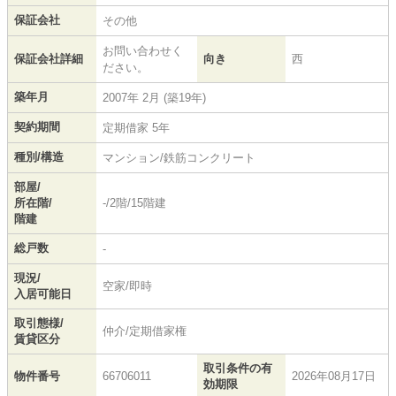
保証会社
その他
お問い合わせく
保証会社詳細
向き
西
ださい。
築年月
2007年 2月 (築19年)
契約期間
定期借家 5年
種別/構造
マンション/鉄筋コンクリート
部屋/
所在階/
-/2階/15階建
階建
総戸数
-
現況/
空家/即時
入居可能日
取引態様/
仲介/定期借家権
賃貸区分
取引条件の有
物件番号
66706011
2026年08月17日
効期限