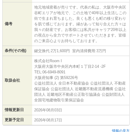
地元地域密着が売りです。代表の私は、大阪市中央区
谷町エリアが地元で、この土地で40年以上生活しこの
街で生まれ育ちました。良くも悪くも町の移り変わり
備考
を肌で感じております。縁があって知り合えた方々は
我々の財産です。お客様には私共がキャリア20年以上
の視点から全力でサポートさせていただきます。皆様
のご来店心よりお待ちしております。
条件(その他)
鍵交換代:2万1,600円 室内清掃費用:3万円
株式会社Room I
大阪府大阪市中央区内本町１丁目2-14 -2F
TEL:06-6949-8091
大阪府知事 (2) 第59226号
取扱会社
公益社団法人 全日本不動産協会 公益社団法人 不動産
保証協会 公益社団法人 近畿圏不動産流通機構 公益社
団法人 近畿地区不動産公正取引協議会 公益財団法人
全国宅地建物取引業保証協会
情報更新日
2026年08月03日
更新予定日
2026年08月17日
情報の見方