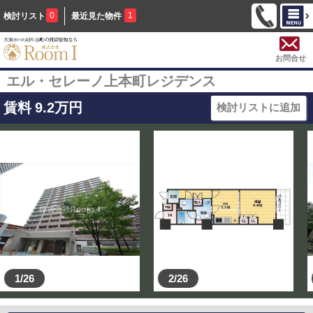
0
1
検討リスト
最近見た物件
お問合せ
エル・セレーノ上本町レジデンス
賃料
9.2
万円
検討リストに追加
1/26
2/26