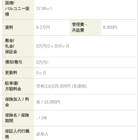
面積/
バルコニー面
37.06㎡/-
積
管理費・
賃料
9.2万円
8,000円
共益費
敷金/
礼金/
0万円/2ヶ月/0ヶ月
保証金
償却/敷引
0万円/-
更新料
0ヶ月
駐車場/
空有(1台)/25,920円 (非課税)
月額料金
保険加入 / 料
有 / 16,000円
金
保険名 / 保険
- / 2年
期間
保証人代行義
必加入
務