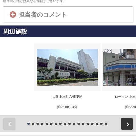
物件所在地とは異なる場合がございます。
担当者のコメント
周辺施設
大阪上本町六郵便局
ローソン 上
約261m／4分
約533
前