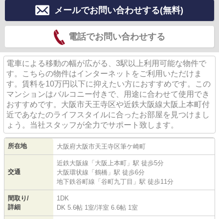
メールでお問い合わせする(無料)
電話でお問い合わせする
電車による移動の幅が広がる、3駅以上利用可能な物件で
す。こちらの物件はインターネットをご利用いただけま
す。賃料を10万円以下に抑えたい方におすすめです。この
マンションはバルコニー付きで、用途に合わせて使用でき
おすすめです。大阪市天王寺区や近鉄大阪線大阪上本町付
近であなたのライフスタイルに合ったお部屋を見つけまし
ょう。当社スタッフが全力でサポート致します。
所在地
大阪府
大阪市天王寺区
筆ケ崎町
近鉄大阪線
「
大阪上本町
」駅 徒歩5分
交通
大阪環状線
「
鶴橋
」駅 徒歩6分
地下鉄谷町線
「
谷町九丁目
」駅 徒歩11分
間取り/
1DK
詳細
DK 5.6帖 1室
/
洋室 6.6帖 1室