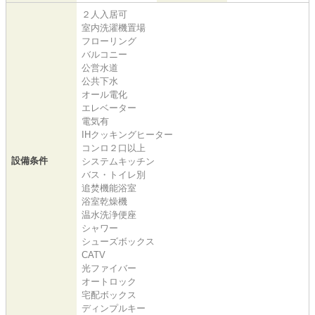
２人入居可
室内洗濯機置場
フローリング
バルコニー
公営水道
公共下水
オール電化
エレベーター
電気有
IHクッキングヒーター
コンロ２口以上
設備条件
システムキッチン
バス・トイレ別
追焚機能浴室
浴室乾燥機
温水洗浄便座
シャワー
シューズボックス
CATV
光ファイバー
オートロック
宅配ボックス
ディンプルキー