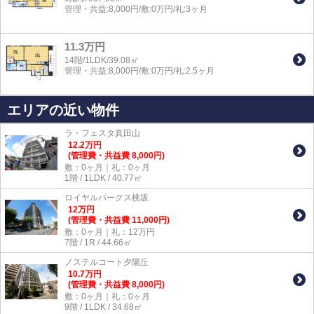
管理・共益:8,000円/敷:0万円/礼:3ヶ月
11.3万円
14階/1LDK/39.08㎡
管理・共益:8,000円/敷:0万円/礼:2.5ヶ月
エリアの近い物件
ラ・フェスタ真田山
12.2
万
円
(管理費・共益費 8,000円)
敷：0ヶ月｜礼：0ヶ月
1階 / 1LDK / 40.77㎡
ロイヤルパークス桃坂
12
万
円
(管理費・共益費 11,000円)
敷：0ヶ月｜礼：12万円
7階 / 1R / 44.66㎡
ノステルコート夕陽丘
10.7
万
円
(管理費・共益費 8,000円)
敷：0ヶ月｜礼：0ヶ月
9階 / 1LDK / 34.68㎡