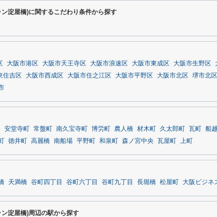
ラン淀屋橋)に関するこだわり条件から探す
区
大阪市港区
大阪市天王寺区
大阪市浪速区
大阪市東成区
大阪市生野区
東住吉区
大阪市西成区
大阪市住之江区
大阪市平野区
大阪市北区
堺市北
市
橋
安堂寺町
常盤町
南久宝寺町
博労町
農人橋
材木町
久太郎町
瓦町
船
町
徳井町
高麗橋
南船場
平野町
和泉町
森ノ宮中央
瓦屋町
上町
橋
天満橋
谷町四丁目
谷町六丁目
谷町九丁目
長堀橋
松屋町
大阪ビジネ
ラン淀屋橋)周辺の駅から探す