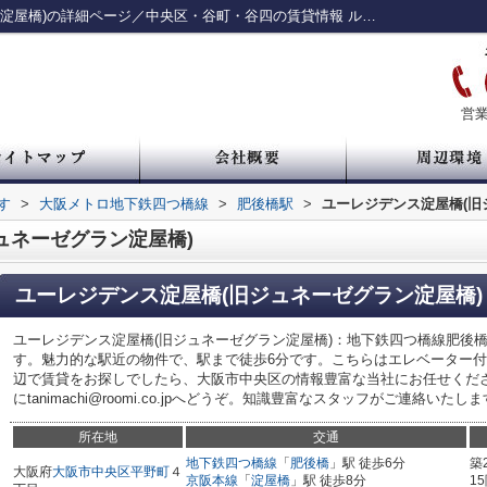
ユーレジデンス淀屋橋(旧ジュネーゼグラン淀屋橋)の詳細ページ／中央区・谷町・谷四の賃貸情報 ルームアイ
営業
す
>
大阪メトロ地下鉄四つ橋線
>
肥後橋駅
>
ユーレジデンス淀屋橋(旧
ュネーゼグラン淀屋橋)
ユーレジデンス淀屋橋(旧ジュネーゼグラン淀屋橋)
ユーレジデンス淀屋橋(旧ジュネーゼグラン淀屋橋)：地下鉄四つ橋線肥後橋
す。魅力的な駅近の物件で、駅まで徒歩6分です。こちらはエレベーター
辺で賃貸をお探しでしたら、大阪市中央区の情報豊富な当社にお任せくだ
にtanimachi@roomi.co.jpへどうぞ。知識豊富なスタッフがご連絡いたし
所在地
交通
地下鉄四つ橋線
「
肥後橋
」駅 徒歩6分
築
大阪府
大阪市中央区
平野町
４
京阪本線
「
淀屋橋
」駅 徒歩8分
1