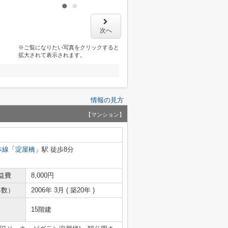
次へ
※ご覧になりたい写真をクリックすると
拡大されて表示されます。
情報の見方
【マンション】
本線
「
淀屋橋
」駅 徒歩8分
益費
8,000円
年数）
2006年 3月 ( 築20年 )
15階建