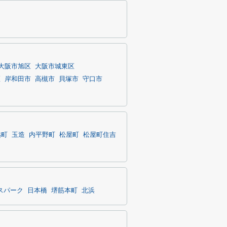
大阪市旭区
大阪市城東区
区
岸和田市
高槻市
貝塚市
守口市
越町
玉造
内平野町
松屋町
松屋町住吉
スパーク
日本橋
堺筋本町
北浜