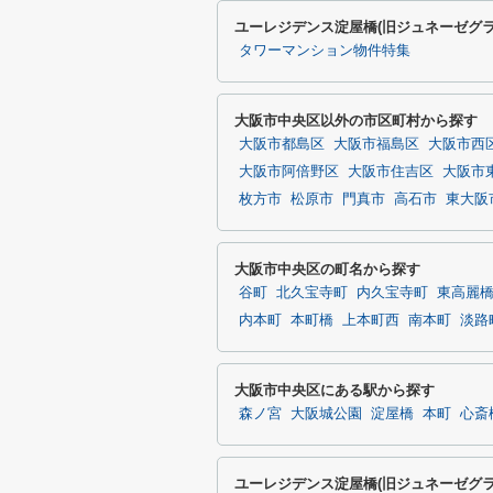
ユーレジデンス淀屋橋(旧ジュネーゼグ
タワーマンション物件特集
大阪市中央区以外の市区町村から探す
大阪市都島区
大阪市福島区
大阪市西
大阪市阿倍野区
大阪市住吉区
大阪市
枚方市
松原市
門真市
高石市
東大阪
大阪市中央区の町名から探す
谷町
北久宝寺町
内久宝寺町
東高麗
内本町
本町橋
上本町西
南本町
淡路
大阪市中央区にある駅から探す
森ノ宮
大阪城公園
淀屋橋
本町
心斎
ユーレジデンス淀屋橋(旧ジュネーゼグ