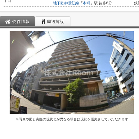
丁目
地下鉄御堂筋線
「
本町
」駅 徒歩8分
鉄
物件情報
周辺施設
※写真や図と実際の現状とが異なる場合は現状を優先させていただきます