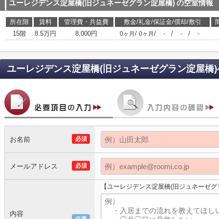
ユーレジデンス淀屋橋(旧ジュネーゼグラン淀屋橋)
の空室情報
所在階
賃料
管理費・共益費
敷金/礼金/保証金/償却/敷引
15階
8.5万円
8,000円
/
/
/
/
0ヶ月
0ヶ月
-
-
-
ユーレジデンス淀屋橋(旧ジュネーゼグラン淀屋橋)
お名前
必須
メールアドレス
必須
【ユーレジデンス淀屋橋(旧ジュネーゼグ
内容