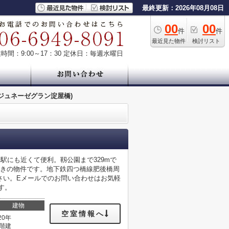
最終更新：2026年08月08日
00
00
件
件
最近見た物件
検討リスト
時間：9:00～17：30
定休日：毎週水曜日
ジュネーゼグラン淀屋橋)
駅にも近くて便利。靱公園まで329mで
付きの物件です。地下鉄四つ橋線肥後橋周
さい。Eメールでのお問い合わせはお気軽
ます。
建物
空室情報へ
20年
5階建