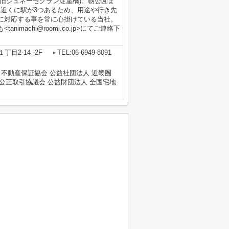
旧ジュネーゼグラン淀屋橋)。靱公園ま
。近くに駅が3つあるため、用途や行き先
に対応する事を常に心掛けている当社。
machi@roomi.co.jp>にてご連絡下
目2-14 -2F
TEL:06-6949-8091
 不動産保証協会 公益社団法人 近畿圏
公正取引協議会 公益財団法人 全国宅地