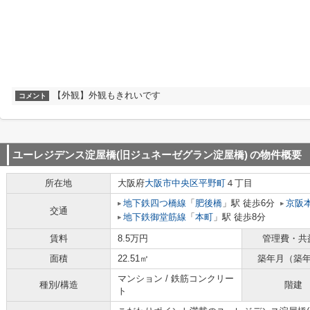
【外観】外観もきれいです
コメント
ユーレジデンス淀屋橋(旧ジュネーゼグラン淀屋橋)
の物件概要
所在地
大阪府
大阪市中央区
平野町
４丁目
地下鉄四つ橋線
「
肥後橋
」駅 徒歩6分
京阪
交通
地下鉄御堂筋線
「
本町
」駅 徒歩8分
賃料
8.5万円
管理費・共
面積
22.51㎡
築年月（築
マンション / 鉄筋コンクリー
種別/構造
階建
ト