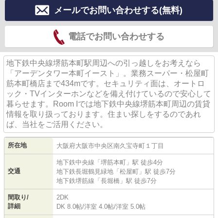
メールでお問い合わせする(無料)
電話でお問い合わせする
地下鉄中央線堺筋本町駅周辺への引っ越しをお考えなら
「アーデンタワー本町イースト」。業務スーパー・松屋町
筋本町橋店まで434mです。セキュリティ面は、オートロ
ック・TVインターホンなどを備え付けているので安心して
暮らせます。Room Iでは地下鉄中央線堺筋本町周辺の賃貸
情報を取り扱っております。住まい探しをするのであれ
ば、当社をご活用ください。
所在地
大阪府
大阪市中央区
南久宝寺町
１丁目
地下鉄中央線
「
堺筋本町
」駅 徒歩4分
交通
地下鉄長堀鶴見緑地
「
松屋町
」駅 徒歩7分
地下鉄堺筋線
「
長堀橋
」駅 徒歩7分
間取り/
2DK
詳細
DK 8.0帖
/
洋室 4.0帖
/
洋室 5.0帖