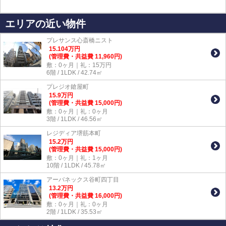
エリアの近い物件
プレサンス心斎橋ニスト
15.104
万
円
(管理費・共益費 11,960円)
敷：0ヶ月｜礼：15万円
6階 / 1LDK / 42.74㎡
プレジオ鎗屋町
15.9
万
円
(管理費・共益費 15,000円)
敷：0ヶ月｜礼：0ヶ月
3階 / 1LDK / 46.56㎡
レジディア堺筋本町
15.2
万
円
(管理費・共益費 15,000円)
敷：0ヶ月｜礼：1ヶ月
10階 / 1LDK / 45.78㎡
アーバネックス谷町四丁目
13.2
万
円
(管理費・共益費 16,000円)
敷：0ヶ月｜礼：0ヶ月
2階 / 1LDK / 35.53㎡