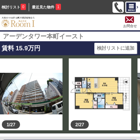
0
1
検討リスト
最近見た物件
お問合せ
アーデンタワー本町イースト
賃料
15.9
万円
検討リストに追加
1/27
2/27