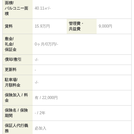
面積/
バルコニー面
40.11㎡/-
積
管理費・
賃料
15.9万円
9,000円
共益費
敷金/
礼金/
0ヶ月/0万円/-
保証金
償却/敷引
-/-
更新料
-
駐車場/
-/-
月額料金
保険加入 / 料
有 / 22,000円
金
保険名 / 保険
- / 2年
期間
保証人代行義
必加入
務