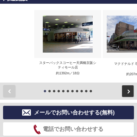
スターバックスコーヒー天満橋京阪シ
マクドナルド 
ティモール店
約1392m／18分
約207
前
メールでお問い合わせする(無料)
電話でお問い合わせする