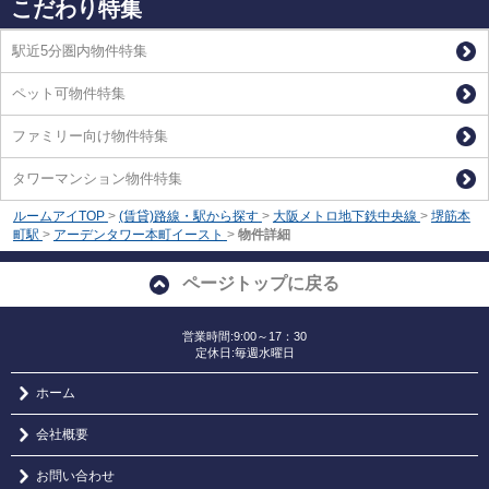
こだわり特集
駅近5分圏内物件特集
ペット可物件特集
ファミリー向け物件特集
タワーマンション物件特集
ルームアイTOP
>
(賃貸)路線・駅から探す
>
大阪メトロ地下鉄中央線
>
堺筋本
町駅
>
アーデンタワー本町イースト
>
物件詳細
ページトップに戻る
営業時間:9:00～17：30
定休日:毎週水曜日
ホーム
会社概要
お問い合わせ