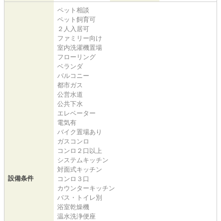
ペット相談
ペット飼育可
２人入居可
ファミリー向け
室内洗濯機置場
フローリング
ベランダ
バルコニー
都市ガス
公営水道
公共下水
エレベーター
電気有
バイク置場あり
ガスコンロ
コンロ２口以上
システムキッチン
対面式キッチン
設備条件
コンロ３口
カウンターキッチン
バス・トイレ別
浴室乾燥機
温水洗浄便座