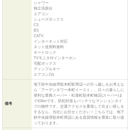
シャワー
独立洗面台
エアコン
シューズボックス
CS
BS
CATV
インターネット対応
ネット使用料無料
オートロック
TVモニタ付インターホン
宅配ボックス
ディンプルキー
エアコン2台
地下鉄中央線堺筋本町駅周辺への引っ越しをお考えな
ら「アーデンタワー本町イースト」。日々の暮らしに
便利な業務スーパー・松屋町筋本町橋店(スーパー)ま
で434mです。防犯対策もバッチリなマンションタイ
備考
プの物件です。交通アクセスを重視して住まい探しを
するなら、当社にお任せください！こちらでは、地下
鉄中央線堺筋本町周辺にある賃貸情報を豊富に取り扱
っております。