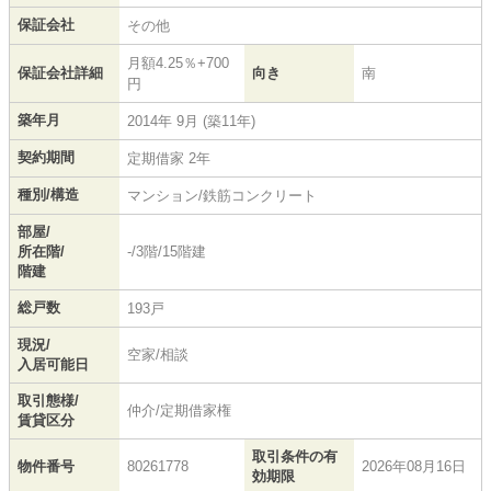
保証会社
その他
月額4.25％+700
保証会社詳細
向き
南
円
築年月
2014年 9月 (築11年)
契約期間
定期借家 2年
種別/構造
マンション/鉄筋コンクリート
部屋/
所在階/
-/3階/15階建
階建
総戸数
193戸
現況/
空家/相談
入居可能日
取引態様/
仲介/定期借家権
賃貸区分
取引条件の有
物件番号
80261778
2026年08月16日
効期限