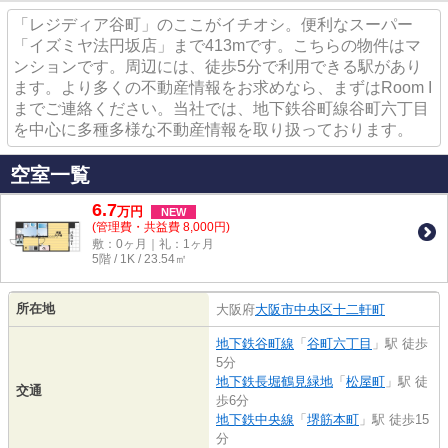
「レジディア谷町」のここがイチオシ。便利なスーパー
「イズミヤ法円坂店」まで413mです。こちらの物件はマ
ンションです。周辺には、徒歩5分で利用できる駅があり
ます。より多くの不動産情報をお求めなら、まずはRoom I
までご連絡ください。当社では、地下鉄谷町線谷町六丁目
を中心に多種多様な不動産情報を取り扱っております。
空室一覧
6.7
万
円
NEW
(管理費・共益費 8,000円)
敷：0ヶ月｜礼：1ヶ月
5階 / 1K / 23.54㎡
所在地
大阪府
大阪市中央区
十二軒町
地下鉄谷町線
「
谷町六丁目
」駅 徒歩
5分
地下鉄長堀鶴見緑地
「
松屋町
」駅 徒
交通
歩6分
地下鉄中央線
「
堺筋本町
」駅 徒歩15
分