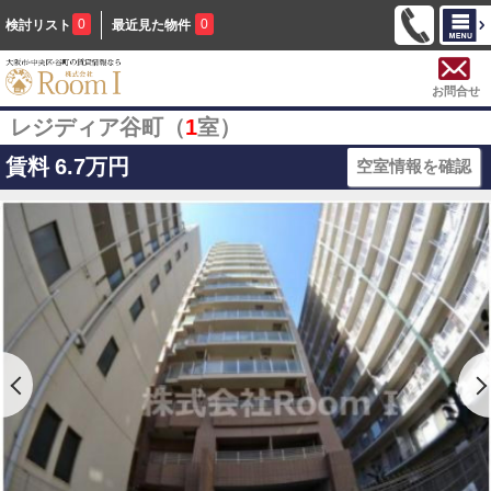
0
0
検討リスト
最近見た物件
お問合せ
レジディア谷町（
1
室）
賃料
6.7万円
空室情報を確認