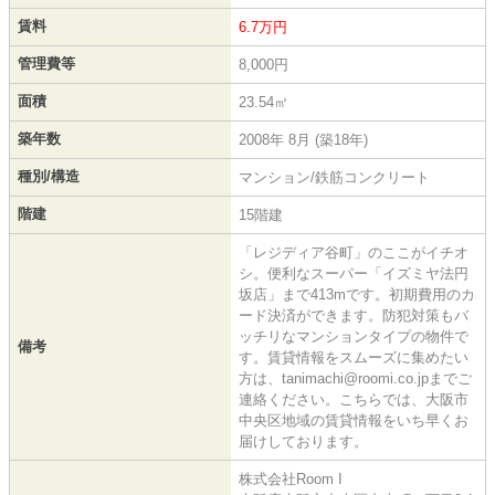
賃料
6.7万円
管理費等
8,000円
面積
23.54㎡
築年数
2008年 8月 (築18年)
種別/構造
マンション/鉄筋コンクリート
階建
15階建
「レジディア谷町」のここがイチオ
シ。便利なスーパー「イズミヤ法円
坂店」まで413mです。初期費用のカ
ード決済ができます。防犯対策もバ
ッチリなマンションタイプの物件で
備考
す。賃貸情報をスムーズに集めたい
方は、tanimachi@roomi.co.jpまでご
連絡ください。こちらでは、大阪市
中央区地域の賃貸情報をいち早くお
届けしております。
株式会社Room I