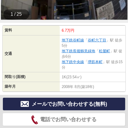
1 / 25
賃料
6.7万円
地下鉄谷町線
「
谷町六丁目
」駅 徒歩
5分
地下鉄長堀鶴見緑地
「
松屋町
」駅 徒
交通
歩6分
地下鉄中央線
「
堺筋本町
」駅 徒歩15
分
間取り(面積)
1K(23.54㎡)
築年月
2008年 8月(築18年)
メールでお問い合わせする(無料)
電話でお問い合わせする