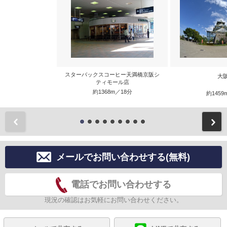
スターバックスコーヒー天満橋京阪シ
大
ティモール店
約1368m／18分
約1459
前
メールでお問い合わせする(無料)
電話でお問い合わせする
現況の確認はお気軽にお問い合わせください。