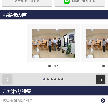
メールで共有する
LINEで共有する
お客様の声
岡田雅夫
岡田
前
こだわり特集
駅近5分圏内物件特集