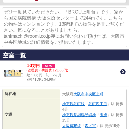
ぜひ一度見ていただきたい、「BROU上町台」です。家か
ら国立病院機構 大阪医療センターまで244mです。こちら
の物件はマンションです。13階建ての物件を是非ご覧くだ
さい。気になることがありましたら、
tanimachi@roomi.co.jp宛にお問い合わせ頂ければ、大阪市
中央区地域の詳細情報をご提供いたします。
空室一覧
10
万
円
NEW
(管理費・共益費 12,000円)
敷：7万円｜礼：2ヶ月
7階 / 1DK / 34.98㎡
所在地
大阪府
大阪市中央区
上町
地下鉄谷町線
「
谷町四丁目
」駅 徒歩
4分
交通
地下鉄長堀鶴見緑地
「
玉造
」駅 徒歩
15分
大阪環状線
「
森ノ宮
」駅 徒歩19分