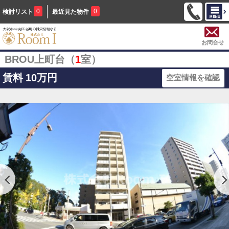
0
0
検討リスト
最近見た物件
お問合せ
BROU上町台（
1
室）
賃料
10万円
空室情報を確認