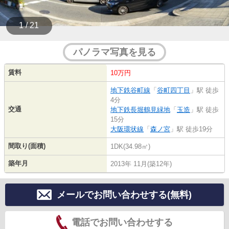
1 / 21
パノラマ写真を見る
賃料
10万円
地下鉄谷町線
「
谷町四丁目
」駅 徒歩
4分
交通
地下鉄長堀鶴見緑地
「
玉造
」駅 徒歩
15分
大阪環状線
「
森ノ宮
」駅 徒歩19分
間取り(面積)
1DK(34.98㎡)
築年月
2013年 11月(築12年)
メールでお問い合わせする(無料)
電話でお問い合わせする