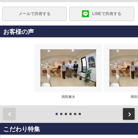
メールで共有する
LINEで共有する
お客様の声
岡田雅夫
岡田
前
こだわり特集