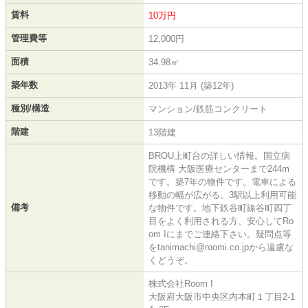
賃料
10万円
管理費等
12,000円
面積
34.98㎡
築年数
2013年 11月 (築12年)
種別/構造
マンション/鉄筋コンクリート
階建
13階建
BROU上町台の詳しい情報。国立病
院機構 大阪医療センターまで244m
です。築7年の物件です。電車による
移動の幅が広がる、3駅以上利用可能
備考
な物件です。地下鉄谷町線谷町四丁
目をよく利用される方、安心してRo
om Iにまでご連絡下さい。疑問点等
をtanimachi@roomi.co.jpから遠慮な
くどうぞ。
株式会社Room I
大阪府大阪市中央区内本町１丁目2-1