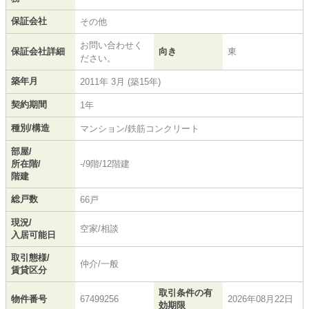
保証会社
その他
お問い合わせく
保証会社詳細
向き
東
ださい。
築年月
2011年 3月 (築15年)
契約期間
1年
種別/構造
マンション/鉄筋コンクリート
部屋/
所在階/
-/9階/12階建
階建
総戸数
66戸
現況/
空家/相談
入居可能日
取引態様/
仲介/一般
賃貸区分
取引条件の有
物件番号
67499256
2026年08月22日
効期限