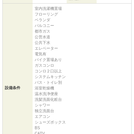
室内洗濯機置場
フローリング
ベランダ
バルコニー
都市ガス
公営水道
公共下水
エレベーター
電気有
バイク置場あり
ガスコンロ
コンロ２口以上
システムキッチン
バス・トイレ別
設備条件
浴室乾燥機
温水洗浄便座
洗髪洗面化粧台
シャワー
独立洗面台
エアコン
シューズボックス
BS
CATV