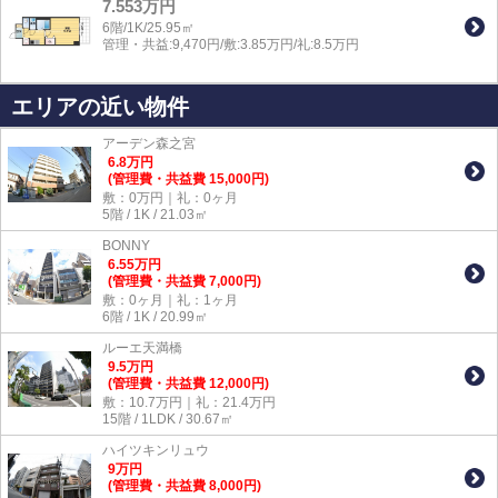
7.553万円
6階/1K/25.95㎡
管理・共益:9,470円/敷:3.85万円/礼:8.5万円
エリアの近い物件
アーデン森之宮
6.8
万
円
(管理費・共益費 15,000円)
敷：0万円｜礼：0ヶ月
5階 / 1K / 21.03㎡
BONNY
6.55
万
円
(管理費・共益費 7,000円)
敷：0ヶ月｜礼：1ヶ月
6階 / 1K / 20.99㎡
ルーエ天満橋
9.5
万
円
(管理費・共益費 12,000円)
敷：10.7万円｜礼：21.4万円
15階 / 1LDK / 30.67㎡
ハイツキンリュウ
9
万
円
(管理費・共益費 8,000円)