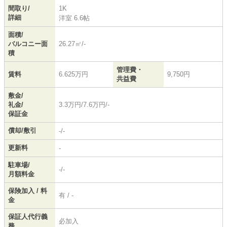
間取り/
1K
詳細
洋室 6.6帖
面積/
バルコニー面
26.27㎡/-
積
管理費・
賃料
6.625万円
9,750円
共益費
敷金/
礼金/
3.3万円/7.6万円/-
保証金
償却/敷引
-/-
更新料
-
駐車場/
-/-
月額料金
保険加入 / 料
有 / -
金
保証人代行義
必加入
務