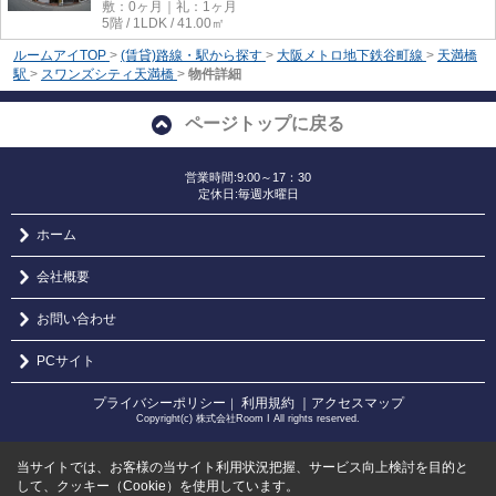
敷：0ヶ月｜礼：1ヶ月
5階 / 1LDK / 41.00㎡
ルームアイTOP
>
(賃貸)路線・駅から探す
>
大阪メトロ地下鉄谷町線
>
天満橋
駅
>
スワンズシティ天満橋
>
物件詳細
ページトップに戻る
営業時間:9:00～17：30
定休日:毎週水曜日
ホーム
会社概要
お問い合わせ
PCサイト
プライバシーポリシー
利用規約
｜アクセスマップ
｜
Copyright(c) 株式会社Room I All rights reserved.
当サイトでは、お客様の当サイト利用状況把握、サービス向上検討を目的と
して、クッキー（Cookie）を使用しています。