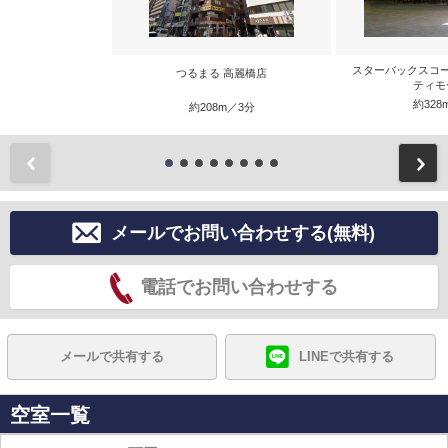
スターバックスコ
つるまる 高麗橋店
ティモ
約328
約208m／3分
前
メールでお問い合わせする(無料)
電話でお問い合わせする
メールで共有する
LINEで共有する
空室一覧