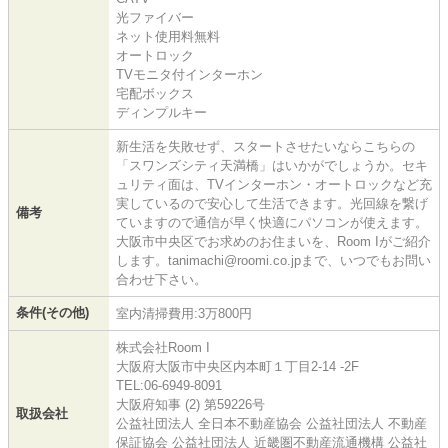
光ファイバー
ネット使用料無料
オートロック
TVモニタ付インターホン
宅配ボックス
ディンプルキー
新生活を失敗せず、スタートさせたいならこちらの
「スワンズシティ天満橋」はいかがでしょうか。セキ
ュリティ面は、TVインターホン・オートロックなど充
実しているので安心して生活できます。光回線を繋げ
備考
ていますので通信が早く快適にパソコンが使えます。
大阪市中央区でお求めのお住まいを、Room Iがご紹介
します。tanimachi@roomi.co.jpまで、いつでもお問い
合わせ下さい。
条件(その他)
室内清掃費用:3万800円
株式会社Room I
大阪府大阪市中央区内本町１丁目2-14 -2F
TEL:06-6949-8091
大阪府知事 (2) 第59226号
取扱会社
公益社団法人 全日本不動産協会 公益社団法人 不動産
保証協会 公益社団法人 近畿圏不動産流通機構 公益社