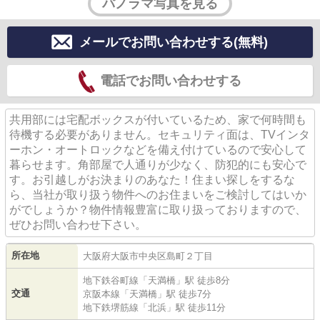
パノラマ写真を見る
メールでお問い合わせする(無料)
電話でお問い合わせする
共用部には宅配ボックスが付いているため、家で何時間も
待機する必要がありません。セキュリティ面は、TVインタ
ーホン・オートロックなどを備え付けているので安心して
暮らせます。角部屋で人通りが少なく、防犯的にも安心で
す。お引越しがお決まりのあなた！住まい探しをするな
ら、当社が取り扱う物件へのお住まいをご検討してはいか
がでしょうか？物件情報豊富に取り扱っておりますので、
ぜひお問い合わせ下さい。
所在地
大阪府
大阪市中央区
島町
２丁目
地下鉄谷町線
「
天満橋
」駅 徒歩8分
交通
京阪本線
「
天満橋
」駅 徒歩7分
地下鉄堺筋線
「
北浜
」駅 徒歩11分