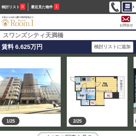
0
1
検討リスト
最近見た物件
お問合せ
スワンズシティ天満橋
賃料
6.625
万円
検討リストに追加
1/25
2/25