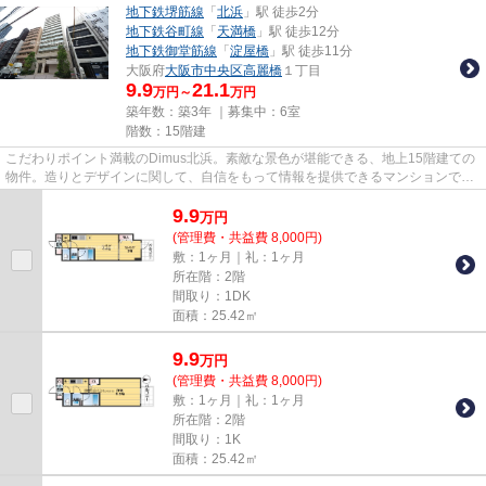
地下鉄堺筋線
「
北浜
」駅 徒歩2分
地下鉄谷町線
「
天満橋
」駅 徒歩12分
地下鉄御堂筋線
「
淀屋橋
」駅 徒歩11分
大阪府
大阪市中央区
高麗橋
１丁目
9.9
21.1
万円～
万円
築年数：築3年 ｜募集中：
6室
階数：15階建
こだわりポイント満載のDimus北浜。素敵な景色が堪能できる、地上15階建ての
物件。造りとデザインに関して、自信をもって情報を提供できるマンションで
す。この物件は駅から徒歩2分の...
9.9
万
円
(管理費・共益費 8,000円)
敷：1ヶ月｜礼：1ヶ月
所在階：2階
間取り：1DK
面積：25.42㎡
9.9
万
円
(管理費・共益費 8,000円)
敷：1ヶ月｜礼：1ヶ月
所在階：2階
間取り：1K
面積：25.42㎡