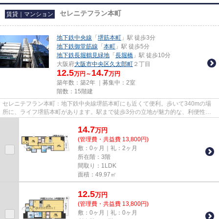
セレニテフラン本町
賃貸｜マンション
地下鉄中央線
「
堺筋本町
」駅 徒歩3分
地下鉄御堂筋線
「
本町
」駅 徒歩5分
地下鉄長堀鶴見緑地
「
長堀橋
」駅 徒歩10分
大阪府
大阪市中央区
久太郎町
２丁目
12.5
14.7
万円～
万円
築年数：築2年 ｜募集中：
2室
階数：15階建
セレニテフラン本町：地下鉄中央線堺筋本町にも近くて便利。歩いて340mの場
所に、ライフ堺筋本町があります。駅まで徒歩3分の立地が魅力的な、利便性の
高い物件です。こちらの物件には...
14.7
万
円
(管理費・共益費 13,800円)
敷：0ヶ月｜礼：2ヶ月
所在階：3階
間取り：1LDK
面積：49.97㎡
12.5
万
円
(管理費・共益費 13,800円)
敷：0ヶ月｜礼：0ヶ月