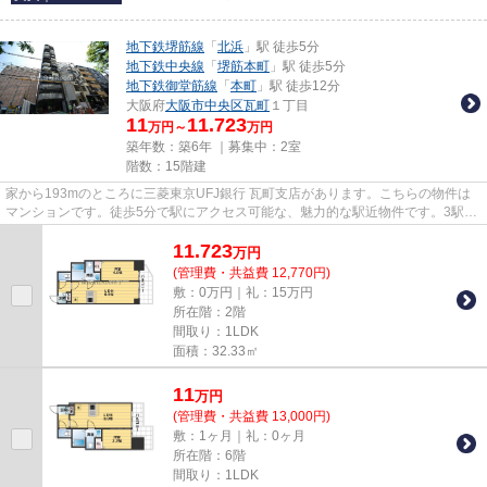
地下鉄堺筋線
「
北浜
」駅 徒歩5分
地下鉄中央線
「
堺筋本町
」駅 徒歩5分
地下鉄御堂筋線
「
本町
」駅 徒歩12分
大阪府
大阪市中央区
瓦町
１丁目
11
11.723
万円～
万円
築年数：築6年 ｜募集中：
2室
階数：15階建
家から193mのところに三菱東京UFJ銀行 瓦町支店があります。こちらの物件は
マンションです。徒歩5分で駅にアクセス可能な、魅力的な駅近物件です。3駅以
上利用可能なので移動範囲が広...
11.723
万
円
(管理費・共益費 12,770円)
敷：0万円｜礼：15万円
所在階：2階
間取り：1LDK
面積：32.33㎡
11
万
円
(管理費・共益費 13,000円)
敷：1ヶ月｜礼：0ヶ月
所在階：6階
間取り：1LDK