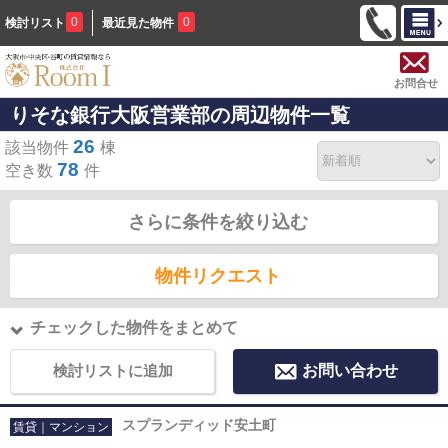
0
0
検討リスト
最近見た物件
お問合せ
りそな銀行大阪営業部の周辺物件一覧
26
該当物件
棟
78
空き数
件
さらに条件を絞り込む
物件リクエスト
チェックした物件をまとめて
検討リストに追加
お問い合わせ
スプランディッド安土町
賃貸｜マンション