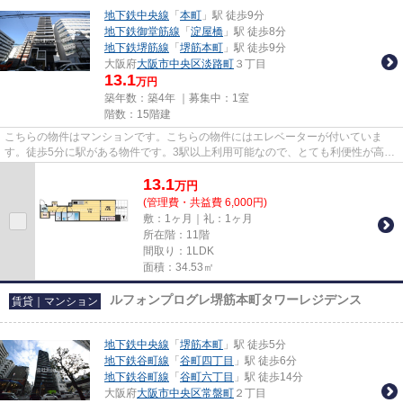
地下鉄中央線
「
本町
」駅 徒歩9分
地下鉄御堂筋線
「
淀屋橋
」駅 徒歩8分
地下鉄堺筋線
「
堺筋本町
」駅 徒歩9分
大阪府
大阪市中央区
淡路町
３丁目
13.1
万円
築年数：築4年 ｜募集中：
1室
階数：15階建
こちらの物件はマンションです。こちらの物件にはエレベーターが付いていま
す。徒歩5分に駅がある物件です。3駅以上利用可能なので、とても利便性が高い
のが魅力です。地域に強い当社...
13.1
万
円
(管理費・共益費 6,000円)
敷：1ヶ月｜礼：1ヶ月
所在階：11階
間取り：1LDK
面積：34.53㎡
ルフォンプログレ堺筋本町タワーレジデンス
賃貸｜マンション
地下鉄中央線
「
堺筋本町
」駅 徒歩5分
地下鉄谷町線
「
谷町四丁目
」駅 徒歩6分
地下鉄谷町線
「
谷町六丁目
」駅 徒歩14分
大阪府
大阪市中央区
常盤町
２丁目