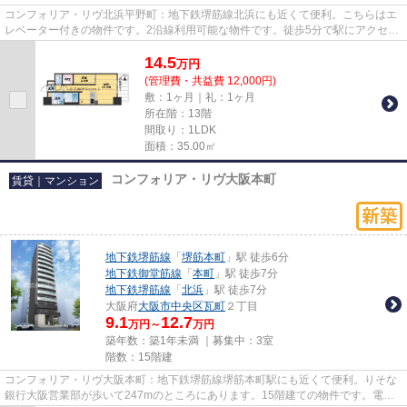
コンフォリア・リヴ北浜平野町：地下鉄堺筋線北浜にも近くて便利。こちらはエ
レベーター付きの物件です。2沿線利用可能な物件です。徒歩5分で駅にアクセス
可能な、魅力的な駅近物件で...
14.5
万
円
(管理費・共益費 12,000円)
敷：1ヶ月｜礼：1ヶ月
所在階：13階
間取り：1LDK
面積：35.00㎡
コンフォリア・リヴ大阪本町
賃貸｜マンション
地下鉄堺筋線
「
堺筋本町
」駅 徒歩6分
地下鉄御堂筋線
「
本町
」駅 徒歩7分
地下鉄堺筋線
「
北浜
」駅 徒歩7分
大阪府
大阪市中央区
瓦町
２丁目
9.1
12.7
万円～
万円
築年数：築1年未満 ｜募集中：
3室
階数：15階建
コンフォリア・リヴ大阪本町：地下鉄堺筋線堺筋本町駅にも近くて便利。りそな
銀行大阪営業部が歩いて247mのところにあります。15階建ての物件です。電車