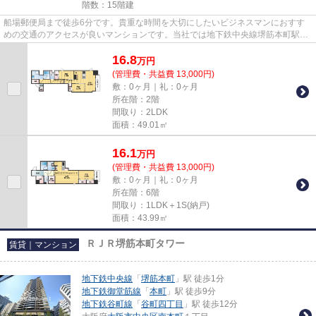
階数：15階建
船場郵便局まで徒歩6分です。貴重な時間を大切にしたいビジネスマンにおすす
めの交通のアクセスが良いマンションです。当社では地下鉄中央線堺筋本町駅近
くの物件をご紹介可能です。ta...
16.8
万
円
(管理費・共益費 13,000円)
敷：0ヶ月｜礼：0ヶ月
所在階：2階
間取り：2LDK
面積：49.01㎡
16.1
万
円
(管理費・共益費 13,000円)
敷：0ヶ月｜礼：0ヶ月
所在階：6階
間取り：1LDK＋1S(納戸)
面積：43.99㎡
ＲＪＲ堺筋本町タワー
賃貸｜マンション
地下鉄中央線
「
堺筋本町
」駅 徒歩1分
地下鉄御堂筋線
「
本町
」駅 徒歩9分
地下鉄谷町線
「
谷町四丁目
」駅 徒歩12分