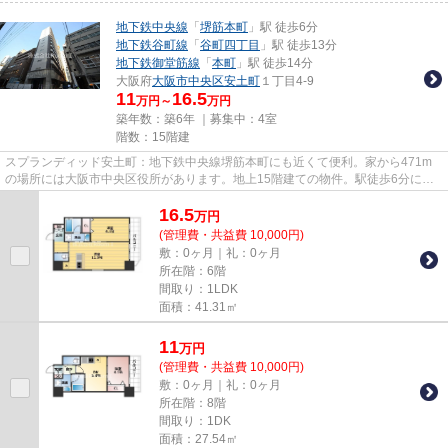
地下鉄中央線
「
堺筋本町
」駅 徒歩6分
地下鉄谷町線
「
谷町四丁目
」駅 徒歩13分
地下鉄御堂筋線
「
本町
」駅 徒歩14分
大阪府
大阪市中央区
安土町
１丁目4-9
11
16.5
万円～
万円
築年数：築6年 ｜募集中：
4室
階数：15階建
スプランディッド安土町：地下鉄中央線堺筋本町にも近くて便利。家から471m
の場所には大阪市中央区役所があります。地上15階建ての物件。駅徒歩6分に駅
が立地する物件なので、電車を多...
16.5
万
円
(管理費・共益費 10,000円)
敷：0ヶ月｜礼：0ヶ月
所在階：6階
間取り：1LDK
面積：41.31㎡
11
万
円
(管理費・共益費 10,000円)
敷：0ヶ月｜礼：0ヶ月
所在階：8階
間取り：1DK
面積：27.54㎡