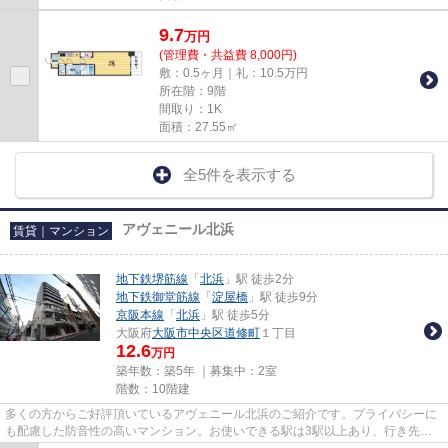
9.7
万
円
(管理費・共益費 8,000円)
敷：0.5ヶ月｜礼：10.5万円
所在階：9階
間取り：1K
面積：27.55㎡
全5件を表示する
アヴェニール北浜
賃貸｜マンション
地下鉄堺筋線
「
北浜
」駅 徒歩2分
地下鉄御堂筋線
「
淀屋橋
」駅 徒歩9分
京阪本線
「
北浜
」駅 徒歩5分
大阪府
大阪市中央区
道修町
１丁目
12.6
万円
築年数：築5年 ｜募集中：
2室
階数：10階建
多くの方からご好評頂いているアヴェニール北浜のご紹介です。プライバシーに
も配慮した防音性の高いマンション。お使いできる駅は3駅以上あり、行き先に
応じて使い分けができます。駅...