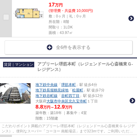
17
万
円
(管理費・共益費 10,000円)
敷：0ヶ月｜礼：0ヶ月
所在階：8階
間取り：1LDK
面積：43.97㎡
全6件を表示する
アプリーレ堺筋本町（レジェンドール心斎橋東Ｇ-
賃貸｜マンション
レジデンス）
地下鉄中央線
「
堺筋本町
」駅 徒歩4分
地下鉄長堀鶴見緑地
「
松屋町
」駅 徒歩7分
地下鉄谷町線
「
谷町四丁目
」駅 徒歩12分
大阪府
大阪市中央区
北久宝寺町
１丁目
8.8
12.9
万円～
万円
築年数：築18年 ｜募集中：
4室
階数：15階建
こだわりポイント満載のアプリーレ堺筋本町（レジェンドール心斎橋東Ｇ-レジデ
ンス）。便利なスーパー「コーヨー 南船場店」まで323mです。ご利用いただけ
る駅は3駅以上あり、お出かけ...