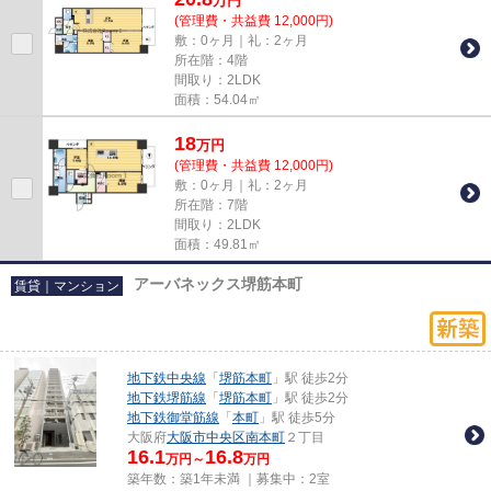
万
円
(管理費・共益費 12,000円)
敷：0ヶ月｜礼：2ヶ月
所在階：4階
間取り：2LDK
面積：54.04㎡
18
万
円
(管理費・共益費 12,000円)
敷：0ヶ月｜礼：2ヶ月
所在階：7階
間取り：2LDK
面積：49.81㎡
アーバネックス堺筋本町
賃貸｜マンション
地下鉄中央線
「
堺筋本町
」駅 徒歩2分
地下鉄堺筋線
「
堺筋本町
」駅 徒歩2分
地下鉄御堂筋線
「
本町
」駅 徒歩5分
大阪府
大阪市中央区
南本町
２丁目
16.1
16.8
万円～
万円
築年数：築1年未満 ｜募集中：
2室