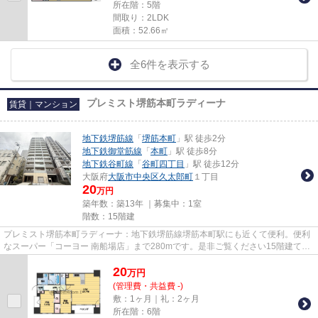
所在階：5階
間取り：2LDK
面積：52.66㎡
全6件を表示する
プレミスト堺筋本町ラディーナ
賃貸｜マンション
地下鉄堺筋線
「
堺筋本町
」駅 徒歩2分
地下鉄御堂筋線
「
本町
」駅 徒歩8分
地下鉄谷町線
「
谷町四丁目
」駅 徒歩12分
大阪府
大阪市中央区
久太郎町
１丁目
20
万円
築年数：築13年 ｜募集中：
1室
階数：15階建
プレミスト堺筋本町ラディーナ：地下鉄堺筋線堺筋本町駅にも近くて便利。便利
なスーパー「コーヨー 南船場店」まで280mです。是非ご覧ください15階建ての
高層建築。貴重な時間を大切に...
20
万
円
(管理費・共益費 -)
敷：1ヶ月｜礼：2ヶ月
所在階：6階