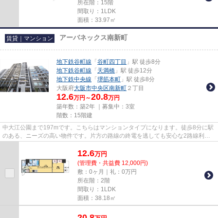
所在階：15階
間取り：1LDK
面積：33.97㎡
アーバネックス南新町
賃貸｜マンション
地下鉄谷町線
「
谷町四丁目
」駅 徒歩8分
地下鉄谷町線
「
天満橋
」駅 徒歩12分
地下鉄中央線
「
堺筋本町
」駅 徒歩8分
大阪府
大阪市中央区
南新町
２丁目
12.6
20.8
万円～
万円
築年数：築2年 ｜募集中：
3室
階数：15階建
中大江公園まで197mです。こちらはマンションタイプになります。徒歩8分に駅
のある、ニーズの高い物件です。片方の路線の終電を逃しても安心な2路線利用
可物件です。より詳しい情報や...
12.6
万
円
(管理費・共益費 12,000円)
敷：0ヶ月｜礼：0万円
所在階：2階
間取り：1LDK
面積：38.18㎡
20.8