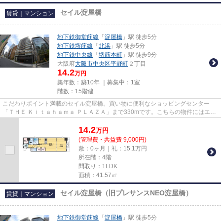
セイル淀屋橋
賃貸｜マンション
地下鉄御堂筋線
「
淀屋橋
」駅 徒歩5分
地下鉄堺筋線
「
北浜
」駅 徒歩5分
地下鉄中央線
「
堺筋本町
」駅 徒歩9分
大阪府
大阪市中央区
平野町
２丁目
14.2
万円
築年数：築10年 ｜募集中：
1室
階数：15階建
こだわりポイント満載のセイル淀屋橋。買い物に便利なショッピングセンター
「ＴＨＥ Ｋｉｔａｈａｍａ ＰＬＡＺＡ」まで330mです。こちらの物件にはエレ
ベーターがあります。高ニーズ...
14.2
万
円
(管理費・共益費 9,000円)
敷：0ヶ月｜礼：15.1万円
所在階：4階
間取り：1LDK
面積：41.57㎡
セイル淀屋橋（旧プレサンスNEO淀屋橋）
賃貸｜マンション
地下鉄御堂筋線
「
淀屋橋
」駅 徒歩5分