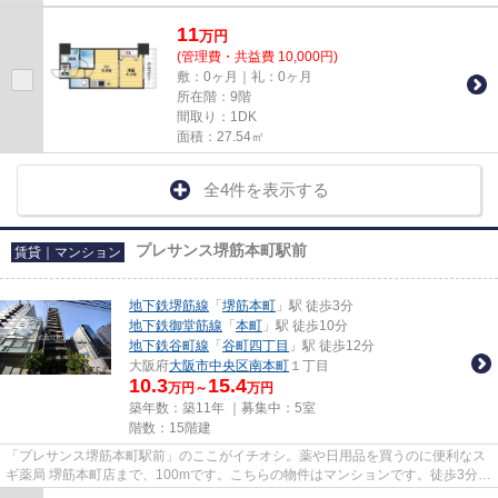
11
万
円
(管理費・共益費 10,000円)
敷：0ヶ月｜礼：0ヶ月
所在階：9階
間取り：1DK
面積：27.54㎡
全4件を表示する
プレサンス堺筋本町駅前
賃貸｜マンション
地下鉄堺筋線
「
堺筋本町
」駅 徒歩3分
地下鉄御堂筋線
「
本町
」駅 徒歩10分
地下鉄谷町線
「
谷町四丁目
」駅 徒歩12分
大阪府
大阪市中央区
南本町
１丁目
10.3
15.4
万円～
万円
築年数：築11年 ｜募集中：
5室
階数：15階建
「プレサンス堺筋本町駅前」のここがイチオシ。薬や日用品を買うのに便利なス
ギ薬局 堺筋本町店まで、100mです。こちらの物件はマンションです。徒歩3分で
駅にアクセス可能な、魅力的...