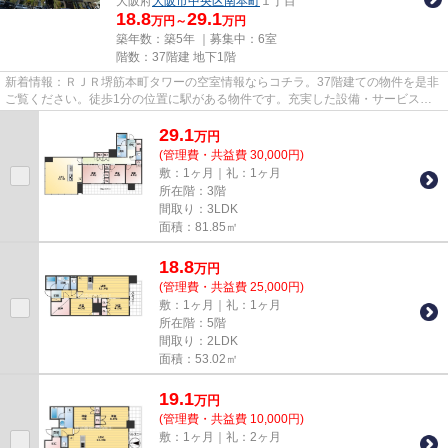
大阪府
大阪市中央区
南本町
１丁目
18.8
29.1
万円～
万円
築年数：築5年 ｜募集中：
6室
階数：37階建 地下1階
新着情報：ＲＪＲ堺筋本町タワーの空室情報ならコチラ。37階建ての物件を是非
ご覧ください。徒歩1分の位置に駅がある物件です。充実した設備・サービスが
備わっているタワー型マンショ...
29.1
万
円
(管理費・共益費 30,000円)
敷：1ヶ月｜礼：1ヶ月
所在階：3階
間取り：3LDK
面積：81.85㎡
18.8
万
円
(管理費・共益費 25,000円)
敷：1ヶ月｜礼：1ヶ月
所在階：5階
間取り：2LDK
面積：53.02㎡
19.1
万
円
(管理費・共益費 10,000円)
敷：1ヶ月｜礼：2ヶ月