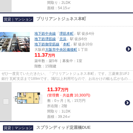
間取り：2LDK
面積：54.15㎡
ブリリアントジュネス本町
賃貸｜マンション
地下鉄中央線
「
堺筋本町
」駅 徒歩4分
地下鉄堺筋線
「
北浜
」駅 徒歩6分
地下鉄御堂筋線
「
本町
」駅 徒歩10分
大阪府
大阪市中央区
備後町
１丁目
11.37
万円
築年数：築5年 ｜募集中：
1室
階数：15階建
ぜひ一度見ていただきたい、「ブリリアントジュネス本町」です。三菱東京UFJ
銀行 瓦町支店まで189mです。3駅以上利用可なので、お出かけの幅も広がるのが
魅力です。令和3年築の物件で...
11.37
万
円
(管理費・共益費 10,300円)
敷：0ヶ月｜礼：15万円
所在階：2階
間取り：1LDK
面積：39.24㎡
スプランディッド淀屋橋DUE
賃貸｜マンション