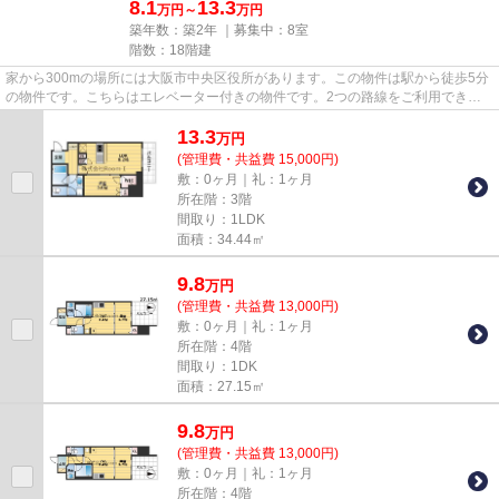
8.1
13.3
万円～
万円
築年数：築2年 ｜募集中：
8室
階数：18階建
家から300mの場所には大阪市中央区役所があります。この物件は駅から徒歩5分
の物件です。こちらはエレベーター付きの物件です。2つの路線をご利用できる
場所にあり、アクセスはとても...
13.3
万
円
(管理費・共益費 15,000円)
敷：0ヶ月｜礼：1ヶ月
所在階：3階
間取り：1LDK
面積：34.44㎡
9.8
万
円
(管理費・共益費 13,000円)
敷：0ヶ月｜礼：1ヶ月
所在階：4階
間取り：1DK
面積：27.15㎡
9.8
万
円
(管理費・共益費 13,000円)
敷：0ヶ月｜礼：1ヶ月
所在階：4階