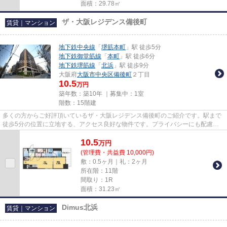
面積：29.78㎡
ザ・大阪レジデンス備後町
賃貸｜マンション
地下鉄中央線
「
堺筋本町
」駅 徒歩5分
地下鉄御堂筋線
「
本町
」駅 徒歩6分
地下鉄堺筋線
「
北浜
」駅 徒歩9分
大阪府
大阪市中央区
備後町
２丁目
10.5
万円
築年数：築10年 ｜募集中：
1室
階数：15階建
多くの方からご好評頂いているザ・大阪レジデンス備後町のご紹介です。駅まで
徒歩5分の位置に立地する、アクセス良好な物件です。プライバシーにも配慮し
た防音性の高いマンション。地...
10.5
万
円
(管理費・共益費 10,000円)
敷：0.5ヶ月｜礼：2ヶ月
所在階：11階
間取り：1R
面積：31.23㎡
Dimus北浜
賃貸｜マンション