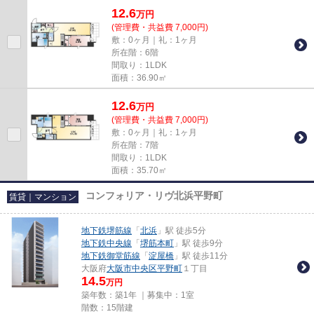
12.6
万
円
(管理費・共益費 7,000円)
敷：0ヶ月｜礼：1ヶ月
所在階：6階
間取り：1LDK
面積：36.90㎡
12.6
万
円
(管理費・共益費 7,000円)
敷：0ヶ月｜礼：1ヶ月
所在階：7階
間取り：1LDK
面積：35.70㎡
コンフォリア・リヴ北浜平野町
賃貸｜マンション
地下鉄堺筋線
「
北浜
」駅 徒歩5分
地下鉄中央線
「
堺筋本町
」駅 徒歩9分
地下鉄御堂筋線
「
淀屋橋
」駅 徒歩11分
大阪府
大阪市中央区
平野町
１丁目
14.5
万円
築年数：築1年 ｜募集中：
1室
階数：15階建