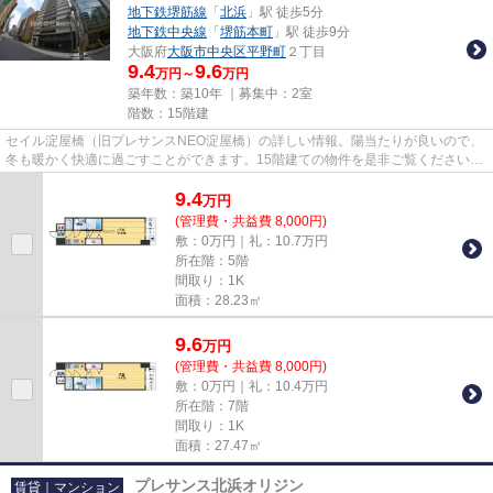
地下鉄堺筋線
「
北浜
」駅 徒歩5分
地下鉄中央線
「
堺筋本町
」駅 徒歩9分
大阪府
大阪市中央区
平野町
２丁目
9.4
9.6
万円～
万円
築年数：築10年 ｜募集中：
2室
階数：15階建
セイル淀屋橋（旧プレサンスNEO淀屋橋）の詳しい情報。陽当たりが良いので、
冬も暖かく快適に過ごすことができます。15階建ての物件を是非ご覧ください。
エレベーターがある物件です。...
9.4
万
円
(管理費・共益費 8,000円)
敷：0万円｜礼：10.7万円
所在階：5階
間取り：1K
面積：28.23㎡
9.6
万
円
(管理費・共益費 8,000円)
敷：0万円｜礼：10.4万円
所在階：7階
間取り：1K
面積：27.47㎡
プレサンス北浜オリジン
賃貸｜マンション