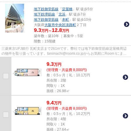
地下鉄御堂筋線
「
淀屋橋
」駅 徒歩5分
地下鉄堺筋線
「
北浜
」駅 徒歩7分
地下鉄御堂筋線
「
本町
」駅 徒歩10分
大阪府
大阪市中央区
淡路町
２丁目
9.3
12.8
万円～
万円
築年数：築10年 ｜募集中：
5室
階数：15階建
三菱東京UFJ銀行 瓦町支店まで261mです。弊社では地下鉄御堂筋線淀屋橋周辺
の物件を取り扱っています。tanimachi@roomi.co.jpからお気軽にRoom Iにまで
ご連絡ください。駅まで5分と、...
9.3
万
円
(管理費・共益費 8,000円)
敷：0.5ヶ月｜礼：10.1万円
所在階：2階
間取り：1K
面積：26.98㎡
9.4
万
円
(管理費・共益費 8,000円)
敷：0.5ヶ月｜礼：10.2万円
所在階：4階
間取り：1K
面積：27.64㎡