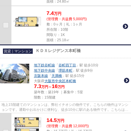
面積：24.80㎡
7.4
万
円
(管理費・共益費 5,000円)
敷：0ヶ月｜礼：1ヶ月
所在階：10階
間取り：1K
面積：25.18㎡
ＫＤＸレジデンス本町橋
賃貸｜マンション
地下鉄谷町線
「
谷町四丁目
」駅 徒歩10分
地下鉄中央線
「
堺筋本町
」駅 徒歩9分
京阪本線
「
天満橋
」駅 徒歩15分
大阪府
大阪市中央区
本町橋
7.3
16
万円～
万円
築年数：築19年 ｜募集中：
5室
階数：15階建
地上15階建てのマンションは、弊社イチオシの物件です。こちらの物件はマンシ
ョンです。通勤やお出かけに便利な、徒歩10分に駅のある物件です。こちらはエ
レベーター付きの物件です。...
14.5
万
円
(管理費・共益費 12,000円)