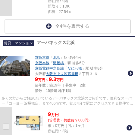
所在階：9階
間取り：1DK
面積：27.54㎡
全4件を表示する
アーバネックス北浜
賃貸｜マンション
京阪本線
「
北浜
」駅 徒歩4分
京阪本線
「
淀屋橋
」駅 徒歩6分
京阪電鉄中之島線
「
なにわ橋
」駅 徒歩8分
大阪府
大阪市中央区
高麗橋
２丁目３-６
9
9.3
万円～
万円
築年数：築19年 ｜募集中：
2室
階数：15階建 地下1階
多くの方からご好評頂いているアーバネックス北浜のご紹介です。便利なスーパ
ー「コーヨー 淀屋橋店」まで406mです。徒歩4分で駅にアクセスできる物件で
す。エレベーター付きの物件で...
9
万
円
(管理費・共益費 9,000円)
敷：0万円｜礼：1ヶ月
所在階：3階