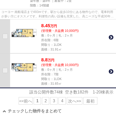
築年数：築8年 ｜募集中：
2室
階数：14階建
コーヨー 南船場店まで493mです。駅から徒歩10分にある物件なので、電車利用
が多い方にオススメです。利便性の高い設備も充実した、高ニーズな平成30年築
の物件です。こちらの物件から...
8.45
万
円
(管理費・共益費 10,000円)
敷：0ヶ月｜礼：2ヶ月
所在階：6階
間取り：1LDK
面積：31.91㎡
8.8
万
円
(管理費・共益費 10,000円)
敷：0ヶ月｜礼：2ヶ月
所在階：7階
間取り：1LDK
面積：31.65㎡
該当公開件数
74
棟 空き数
182
件
1-20
棟表示
1
2
3
4
<<前へ
次へ>>
最初
チェックした物件をまとめて