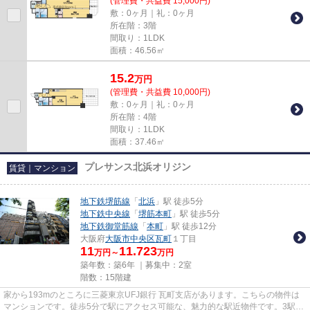
(管理費・共益費 15,000円)
敷：0ヶ月｜礼：0ヶ月
所在階：3階
間取り：1LDK
面積：46.56㎡
15.2
万
円
(管理費・共益費 10,000円)
敷：0ヶ月｜礼：0ヶ月
所在階：4階
間取り：1LDK
面積：37.46㎡
プレサンス北浜オリジン
賃貸｜マンション
地下鉄堺筋線
「
北浜
」駅 徒歩5分
地下鉄中央線
「
堺筋本町
」駅 徒歩5分
地下鉄御堂筋線
「
本町
」駅 徒歩12分
大阪府
大阪市中央区
瓦町
１丁目
11
11.723
万円～
万円
築年数：築6年 ｜募集中：
2室
階数：15階建
家から193mのところに三菱東京UFJ銀行 瓦町支店があります。こちらの物件は
マンションです。徒歩5分で駅にアクセス可能な、魅力的な駅近物件です。3駅以