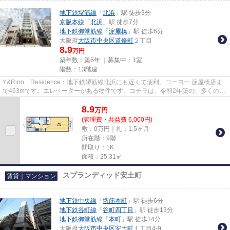
地下鉄堺筋線
「
北浜
」駅 徒歩3分
京阪本線
「
北浜
」駅 徒歩7分
地下鉄御堂筋線
「
淀屋橋
」駅 徒歩6分
大阪府
大阪市中央区
道修町
２丁目
8.9
万円
築年数：築6年 ｜募集中：
1室
階数：13階建
Y&Rino Residence：地下鉄堺筋線北浜にも近くて便利。コーヨー 淀屋橋店ま
で463mです。エレベーターがある物件です。コチラは、令和2年築の、多くの方
に好評の物件となります。大...
8.9
万
円
(管理費・共益費 6,000円)
敷：0万円｜礼：1.5ヶ月
所在階：9階
間取り：1K
面積：25.31㎡
スプランディッド安土町
賃貸｜マンション
地下鉄中央線
「
堺筋本町
」駅 徒歩6分
地下鉄谷町線
「
谷町四丁目
」駅 徒歩13分
地下鉄御堂筋線
「
本町
」駅 徒歩14分
大阪府
大阪市中央区
安土町
１丁目4-9