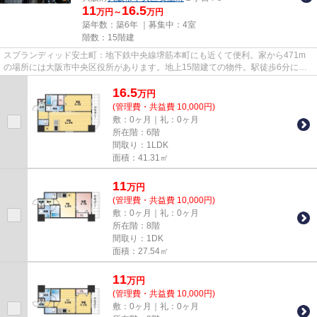
11
16.5
万円～
万円
築年数：築6年 ｜募集中：
4室
階数：15階建
スプランディッド安土町：地下鉄中央線堺筋本町にも近くて便利。家から471m
の場所には大阪市中央区役所があります。地上15階建ての物件。駅徒歩6分に駅
が立地する物件なので、電車を多...
16.5
万
円
(管理費・共益費 10,000円)
敷：0ヶ月｜礼：0ヶ月
所在階：6階
間取り：1LDK
面積：41.31㎡
11
万
円
(管理費・共益費 10,000円)
敷：0ヶ月｜礼：0ヶ月
所在階：8階
間取り：1DK
面積：27.54㎡
11
万
円
(管理費・共益費 10,000円)
敷：0ヶ月｜礼：0ヶ月