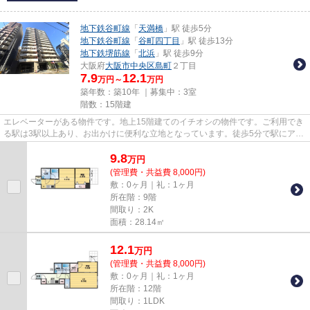
地下鉄谷町線
「
天満橋
」駅 徒歩5分
地下鉄谷町線
「
谷町四丁目
」駅 徒歩13分
地下鉄堺筋線
「
北浜
」駅 徒歩9分
大阪府
大阪市中央区
島町
２丁目
7.9
12.1
万円～
万円
築年数：築10年 ｜募集中：
3室
階数：15階建
エレベーターがある物件です。地上15階建てのイチオシの物件です。ご利用でき
る駅は3駅以上あり、お出かけに便利な立地となっています。徒歩5分で駅にアク
セス可能な、魅力的な駅近物...
9.8
万
円
(管理費・共益費 8,000円)
敷：0ヶ月｜礼：1ヶ月
所在階：9階
間取り：2K
面積：28.14㎡
12.1
万
円
(管理費・共益費 8,000円)
敷：0ヶ月｜礼：1ヶ月
所在階：12階
間取り：1LDK