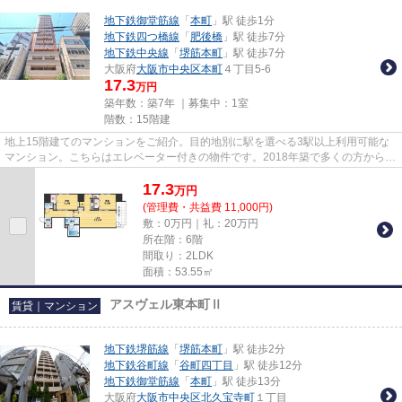
地下鉄御堂筋線
「
本町
」駅 徒歩1分
地下鉄四つ橋線
「
肥後橋
」駅 徒歩7分
地下鉄中央線
「
堺筋本町
」駅 徒歩7分
大阪府
大阪市中央区
本町
４丁目5-6
17.3
万円
築年数：築7年 ｜募集中：
1室
階数：15階建
地上15階建てのマンションをご紹介。目的地別に駅を選べる3駅以上利用可能な
マンション。こちらはエレベーター付きの物件です。2018年築で多くの方からご
好評頂いている物件です。tani...
17.3
万
円
(管理費・共益費 11,000円)
敷：0万円｜礼：20万円
所在階：6階
間取り：2LDK
面積：53.55㎡
アスヴェル東本町Ⅱ
賃貸｜マンション
地下鉄堺筋線
「
堺筋本町
」駅 徒歩2分
地下鉄谷町線
「
谷町四丁目
」駅 徒歩12分
地下鉄御堂筋線
「
本町
」駅 徒歩13分
大阪府
大阪市中央区
北久宝寺町
１丁目