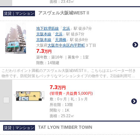
面積：23.43㎡
アスヴェル大阪城WESTⅡ
賃貸｜マンション
地下鉄堺筋線
「
北浜
」駅 徒歩7分
京阪本線
「
北浜
」駅 徒歩7分
京阪本線
「
天満橋
」駅 徒歩8分
大阪府
大阪市中央区
内平野町
３丁目
7.3
万円
築年数：築16年 ｜募集中：
1室
階数：14階建
こだわりポイント満載のアスヴェル大阪城WESTⅡ。こちらはエレベーター付き
物件です。防犯対策もバッチリなマンションタイプの物件です。2沿線利用可能
な利便性の高い物件です。大阪市...
7.3
万
円
(管理費・共益費 5,000円)
敷：0ヶ月｜礼：1ヶ月
所在階：13階
間取り：1K
面積：25.22㎡
TAT LYON TIMBER TOWN
賃貸｜マンション