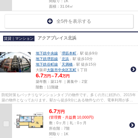
間取り：1K
面積：31.04㎡
全5件を表示する
アクアプレイス北浜
賃貸｜マンション
地下鉄中央線
「
堺筋本町
」駅 徒歩9分
地下鉄堺筋線
「
北浜
」駅 徒歩10分
地下鉄谷町線
「
天満橋
」駅 徒歩15分
大阪府
大阪市中央区
瓦町
１丁目
6.7
7.4
万円～
万円
築年数：築11年 ｜募集中：
2室
階数：11階建
防犯対策もバッチリなマンションタイプの物件です。多くの方に好評の、2015年
築の物件となっております。駅から徒歩9分にある物件なので、電車利用が多い
方にオススメです。3駅以上利...
6.7
万
円
(管理費・共益費 10,000円)
敷：0ヶ月｜礼：0ヶ月
所在階：7階
間取り：1K