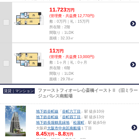
上利用可能なので移動範囲が広...
11.723
万
円
(管理費・共益費 12,770円)
敷：0万円｜礼：15万円
所在階：2階
間取り：1LDK
面積：32.33㎡
11
万
円
(管理費・共益費 13,000円)
敷：1ヶ月｜礼：0ヶ月
所在階：6階
間取り：1LDK
面積：29.78㎡
ファーストフィオーレ心斎橋イーストⅡ（旧ミラー
賃貸｜マンション
ジュパレス南船場
地下鉄谷町線
「
谷町六丁目
」駅 徒歩10分
地下鉄谷町線
「
谷町四丁目
」駅 徒歩13分
地下鉄長堀鶴見緑地
「
松屋町
」駅 徒歩5分
大阪府
大阪市中央区
南船場
１丁目
8.45
8.8
万円～
万円