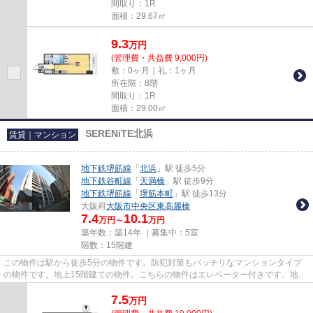
間取り：1R
面積：29.67㎡
9.3
万
円
(管理費・共益費 9,000円)
敷：0ヶ月｜礼：1ヶ月
所在階：8階
間取り：1R
面積：29.00㎡
SERENiTE北浜
賃貸｜マンション
地下鉄堺筋線
「
北浜
」駅 徒歩5分
地下鉄谷町線
「
天満橋
」駅 徒歩9分
地下鉄堺筋線
「
堺筋本町
」駅 徒歩13分
大阪府
大阪市中央区
東高麗橋
7.4
10.1
万円～
万円
築年数：築14年 ｜募集中：
5室
階数：15階建
この物件は駅から徒歩5分の物件です。防犯対策もバッチリなマンションタイプ
の物件です。地上15階建ての物件。こちらの物件はエレベーター付きです。地下
鉄堺筋線北浜周辺で賃貸をお探...
7.5
万
円