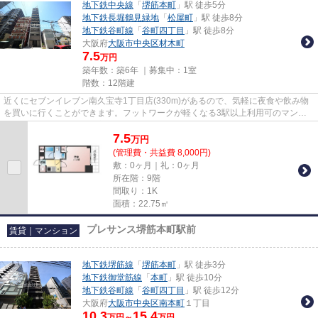
地下鉄中央線
「
堺筋本町
」駅 徒歩5分
地下鉄長堀鶴見緑地
「
松屋町
」駅 徒歩8分
地下鉄谷町線
「
谷町四丁目
」駅 徒歩8分
大阪府
大阪市中央区
材木町
7.5
万円
築年数：築6年 ｜募集中：
1室
階数：12階建
近くにセブンイレブン南久宝寺1丁目店(330m)があるので、気軽に夜食や飲み物
を買いに行くことができます。フットワークが軽くなる3駅以上利用可のマンシ
ョンとなります。多くの方に好...
7.5
万
円
(管理費・共益費 8,000円)
敷：0ヶ月｜礼：0ヶ月
所在階：9階
間取り：1K
面積：22.75㎡
プレサンス堺筋本町駅前
賃貸｜マンション
地下鉄堺筋線
「
堺筋本町
」駅 徒歩3分
地下鉄御堂筋線
「
本町
」駅 徒歩10分
地下鉄谷町線
「
谷町四丁目
」駅 徒歩12分
大阪府
大阪市中央区
南本町
１丁目
10.3
15.4
万円～
万円