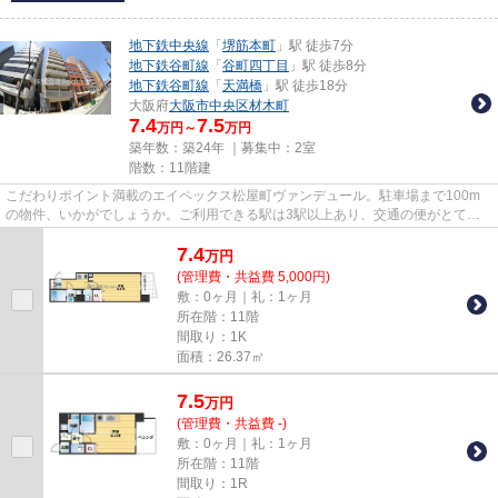
地下鉄中央線
「
堺筋本町
」駅 徒歩7分
地下鉄谷町線
「
谷町四丁目
」駅 徒歩8分
地下鉄谷町線
「
天満橋
」駅 徒歩18分
大阪府
大阪市中央区
材木町
7.4
7.5
万円～
万円
築年数：築24年 ｜募集中：
2室
階数：11階建
こだわりポイント満載のエイペックス松屋町ヴァンデュール。駐車場まで100m
の物件、いかがでしょうか。ご利用できる駅は3駅以上あり、交通の便がとても
良い立地となっています。地上11...
7.4
万
円
(管理費・共益費 5,000円)
敷：0ヶ月｜礼：1ヶ月
所在階：11階
間取り：1K
面積：26.37㎡
7.5
万
円
(管理費・共益費 -)
敷：0ヶ月｜礼：1ヶ月
所在階：11階
間取り：1R