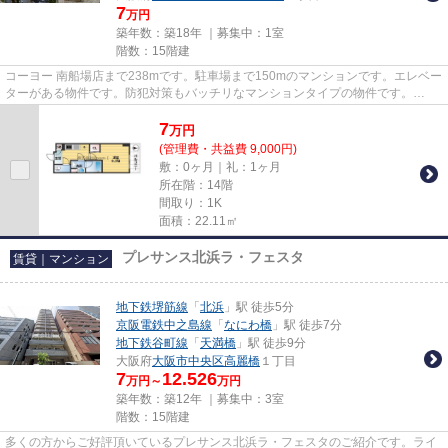
7
万円
築年数：築18年 ｜募集中：
1室
階数：15階建
コーヨー 南船場店まで238mです。駐車場まで150mのマンションです。エレベー
ターがある物件です。防犯対策もバッチリなマンションタイプの物件です。
tanimachi@roomi.co.jpからのお問...
7
万
円
(管理費・共益費 9,000円)
敷：0ヶ月｜礼：1ヶ月
所在階：14階
間取り：1K
面積：22.11㎡
プレサンス北浜ラ・フェスタ
賃貸｜マンション
地下鉄堺筋線
「
北浜
」駅 徒歩5分
京阪電鉄中之島線
「
なにわ橋
」駅 徒歩7分
地下鉄谷町線
「
天満橋
」駅 徒歩9分
大阪府
大阪市中央区
高麗橋
１丁目
7
12.526
万円～
万円
築年数：築12年 ｜募集中：
3室
階数：15階建
多くの方からご好評頂いているプレサンス北浜ラ・フェスタのご紹介です。ライ