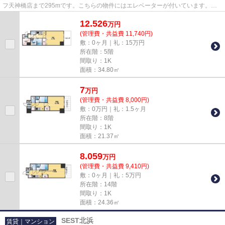
フ天神橋店まで295mです。こちらの物件にはエレベーターが付いています。駅
から徒歩5分というアクセス良好...
12.526
万
円
(管理費・共益費 11,740円)
敷：0ヶ月｜礼：15万円
所在階：5階
間取り：1K
面積：34.80㎡
7
万
円
(管理費・共益費 8,000円)
敷：0万円｜礼：1.5ヶ月
所在階：8階
間取り：1K
面積：21.37㎡
8.059
万
円
(管理費・共益費 9,410円)
敷：0ヶ月｜礼：5万円
所在階：14階
間取り：1K
面積：24.36㎡
SEST北浜
賃貸｜マンション