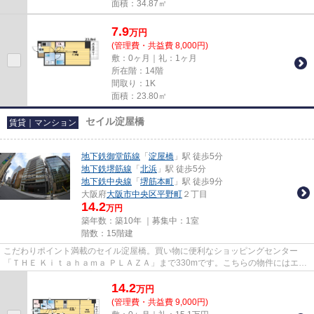
面積：34.87㎡
7.9
万
円
(管理費・共益費 8,000円)
敷：0ヶ月｜礼：1ヶ月
所在階：14階
間取り：1K
面積：23.80㎡
セイル淀屋橋
賃貸｜マンション
地下鉄御堂筋線
「
淀屋橋
」駅 徒歩5分
地下鉄堺筋線
「
北浜
」駅 徒歩5分
地下鉄中央線
「
堺筋本町
」駅 徒歩9分
大阪府
大阪市中央区
平野町
２丁目
14.2
万円
築年数：築10年 ｜募集中：
1室
階数：15階建
こだわりポイント満載のセイル淀屋橋。買い物に便利なショッピングセンター
「ＴＨＥ Ｋｉｔａｈａｍａ ＰＬＡＺＡ」まで330mです。こちらの物件にはエレ
ベーターがあります。高ニーズ...
14.2
万
円
(管理費・共益費 9,000円)