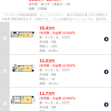
築年数：築11年 ｜募集中：
5室
階数：15階建
「プレサンス堺筋本町駅前」のここがイチオシ。薬や日用品を買うのに便利なス
ギ薬局 堺筋本町店まで、100mです。こちらの物件はマンションです。徒歩3分で
駅にアクセス可能な、魅力的...
15.4
万
円
(管理費・共益費 10,000円)
敷：0ヶ月｜礼：0万円
所在階：5階
間取り：1DK
面積：44.06㎡
11.2
万
円
(管理費・共益費 10,000円)
敷：0ヶ月｜礼：0万円
所在階：9階
間取り：1K
面積：28.34㎡
11.7
万
円
(管理費・共益費 10,000円)
敷：0ヶ月｜礼：0万円
所在階：9階