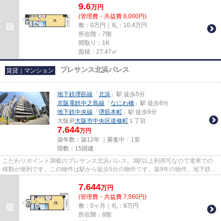
9.6
万
円
(管理費・共益費 8,000円)
敷：0万円｜礼：10.4万円
所在階：7階
間取り：1K
面積：27.47㎡
プレサンス北浜パレス
賃貸｜マンション
地下鉄堺筋線
「
北浜
」駅 徒歩5分
京阪電鉄中之島線
「
なにわ橋
」駅 徒歩8分
地下鉄中央線
「
堺筋本町
」駅 徒歩9分
大阪府
大阪市中央区
道修町
１丁目
7.644
万円
築年数：築12年 ｜募集中：
1室
階数：15階建
こだわりポイント満載のプレサンス北浜パレス。3駅以上利用可なので電車での
移動が便利です。この物件は駅から徒歩5分の物件です。築9年の物件。地下鉄堺
筋線北浜周辺で賃貸をお探しで...
7.644
万
円
(管理費・共益費 7,560円)
敷：0ヶ月｜礼：9万円
所在階：8階