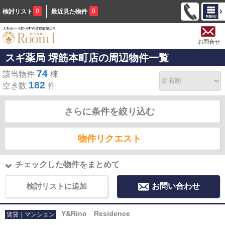
0
0
検討リスト
最近見た物件
お問合せ
スギ薬局 堺筋本町店の周辺物件一覧
74
該当物件
棟
182
空き数
件
さらに条件を絞り込む
物件リクエスト
チェックした物件をまとめて
検討リストに追加
お問い合わせ
Y&Rino Residence
賃貸｜マンション