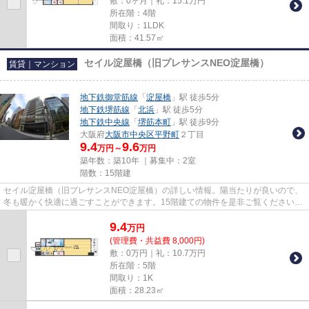
敷：0ヶ月｜礼：15.1万円
所在階：4階
間取り：1LDK
面積：41.57㎡
セイル淀屋橋（旧プレサンスNEO淀屋橋）
賃貸｜マンション
地下鉄御堂筋線
「
淀屋橋
」駅 徒歩5分
地下鉄堺筋線
「
北浜
」駅 徒歩5分
地下鉄中央線
「
堺筋本町
」駅 徒歩9分
大阪府
大阪市中央区
平野町
２丁目
9.4
9.6
万円～
万円
築年数：築10年 ｜募集中：
2室
階数：15階建
セイル淀屋橋（旧プレサンスNEO淀屋橋）の詳しい情報。陽当たりが良いので、
冬も暖かく快適に過ごすことができます。15階建ての物件を是非ご覧ください。
エレベーターがある物件です。...
9.4
万
円
(管理費・共益費 8,000円)
敷：0万円｜礼：10.7万円
所在階：5階
間取り：1K
面積：28.23㎡