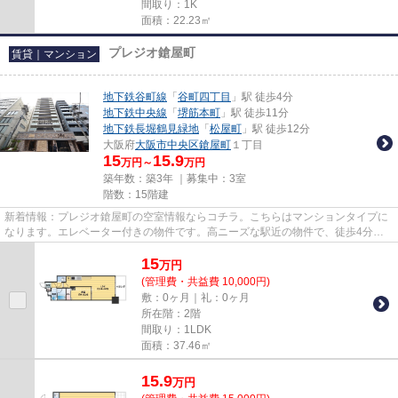
間取り：1K
面積：22.23㎡
プレジオ鎗屋町
賃貸｜マンション
地下鉄谷町線
「
谷町四丁目
」駅 徒歩4分
地下鉄中央線
「
堺筋本町
」駅 徒歩11分
地下鉄長堀鶴見緑地
「
松屋町
」駅 徒歩12分
大阪府
大阪市中央区
鎗屋町
１丁目
15
15.9
万円～
万円
築年数：築3年 ｜募集中：
3室
階数：15階建
新着情報：プレジオ鎗屋町の空室情報ならコチラ。こちらはマンションタイプに
なります。エレベーター付きの物件です。高ニーズな駅近の物件で、徒歩4分で
駅に行くことができます。メー...
15
万
円
(管理費・共益費 10,000円)
敷：0ヶ月｜礼：0ヶ月
所在階：2階
間取り：1LDK
面積：37.46㎡
15.9
万
円