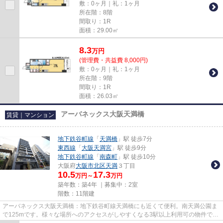
敷：0ヶ月｜礼：1ヶ月
所在階：8階
間取り：1R
面積：29.00㎡
8.3
万
円
(管理費・共益費 8,000円)
敷：0ヶ月｜礼：1ヶ月
所在階：9階
間取り：1R
面積：26.03㎡
アーバネックス大阪天満橋
賃貸｜マンション
地下鉄谷町線
「
天満橋
」駅 徒歩7分
東西線
「
大阪天満宮
」駅 徒歩9分
地下鉄谷町線
「
南森町
」駅 徒歩10分
大阪府
大阪市北区
天満
３丁目
10.5
17.3
万円～
万円
築年数：築4年 ｜募集中：
2室
階数：11階建
アーバネックス大阪天満橋：地下鉄谷町線天満橋にも近くて便利。南天満公園ま
で125mです。様々な場所へのアクセスがしやすくなる3駅以上利用可の物件で
す。こちらはマンションタイプに...