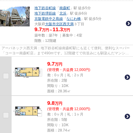
地下鉄谷町線
「
南森町
」駅 徒歩5分
地下鉄堺筋線
「
北浜
」駅 徒歩6分
京阪電鉄中之島線
「
なにわ橋
」駅 徒歩5分
大阪府
大阪市北区
西天満
３丁目
9.7
11.3
万円～
万円
築年数：築7年 ｜募集中：
4室
階数：12階建
アーバネックス西天満：地下鉄谷町線南森町駅にも近くて便利。便利なスーパー
「コーヨー南森町店」まで490mです。12階建てで街並みにも馴染んだマンショ
ンです。こちらの物件はエレベ...
9.7
万
円
(管理費・共益費 12,000円)
敷：0ヶ月｜礼：2ヶ月
所在階：2階
間取り：1DK
面積：28.36㎡
9.8
万
円
(管理費・共益費 12,000円)
敷：0ヶ月｜礼：1ヶ月
所在階：5階
間取り：1DK
面積：28.74㎡