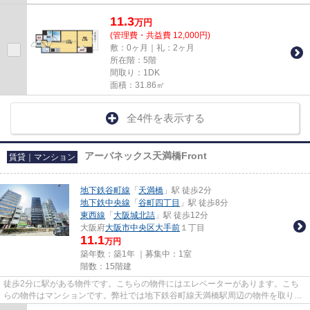
11.3
万
円
(管理費・共益費 12,000円)
敷：0ヶ月｜礼：2ヶ月
所在階：5階
間取り：1DK
面積：31.86㎡
全4件を表示する
アーバネックス天満橋Front
賃貸｜マンション
地下鉄谷町線
「
天満橋
」駅 徒歩2分
地下鉄中央線
「
谷町四丁目
」駅 徒歩8分
東西線
「
大阪城北詰
」駅 徒歩12分
大阪府
大阪市中央区
大手前
１丁目
11.1
万円
築年数：築1年 ｜募集中：
1室
階数：15階建
徒歩2分に駅がある物件です。こちらの物件にはエレベーターがあります。こち
らの物件はマンションです。弊社では地下鉄谷町線天満橋駅周辺の物件を取り扱
っています。tanimachi@roomi....