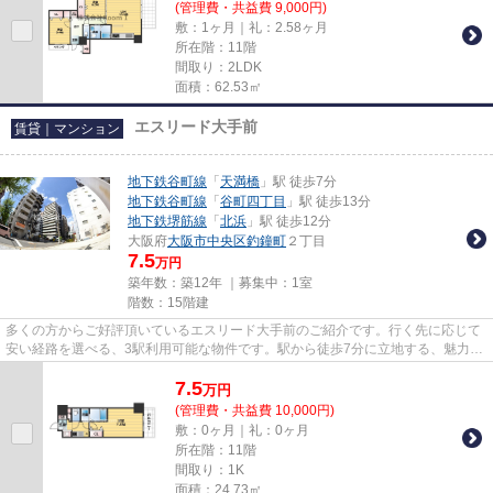
(管理費・共益費 9,000円)
敷：1ヶ月｜礼：2.58ヶ月
所在階：11階
間取り：2LDK
面積：62.53㎡
エスリード大手前
賃貸｜マンション
地下鉄谷町線
「
天満橋
」駅 徒歩7分
地下鉄谷町線
「
谷町四丁目
」駅 徒歩13分
地下鉄堺筋線
「
北浜
」駅 徒歩12分
大阪府
大阪市中央区
釣鐘町
２丁目
7.5
万円
築年数：築12年 ｜募集中：
1室
階数：15階建
多くの方からご好評頂いているエスリード大手前のご紹介です。行く先に応じて
安い経路を選べる、3駅利用可能な物件です。駅から徒歩7分に立地する、魅力的
な駅近物件です。2013年築の...
7.5
万
円
(管理費・共益費 10,000円)
敷：0ヶ月｜礼：0ヶ月
所在階：11階
間取り：1K
面積：24.73㎡