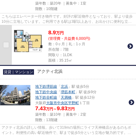
築年数：築20年 ｜募集中：
1室
階数：10階建
こちらはエレベーター付き物件です。好評の駅近物件となっており、駅より徒歩
10分に立地しています。ご利用できる駅は3駅以上あり、お出かけに便利な立地
となっています。弊社では地下...
8.9
万
円
(管理費・共益費 6,000円)
敷：0ヶ月｜礼：1ヶ月
所在階：7階
間取り：1LDK
面積：35.15㎡
アクティ北浜
賃貸｜マンション
地下鉄堺筋線
「
北浜
」駅 徒歩5分
地下鉄中央線
「
堺筋本町
」駅 徒歩9分
地下鉄谷町線
「
天満橋
」駅 徒歩12分
大阪府
大阪市中央区
平野町
１丁目
7.43
9.83
万円～
万円
築年数：築10年 ｜募集中：
2室
階数：13階建
アクティ北浜の詳しい情報。歩いて319mの場所にライフ天神橋店があるのもポ
イント。利便性の高い駅近物件で、駅まで徒歩5分という立地が魅力的です。築