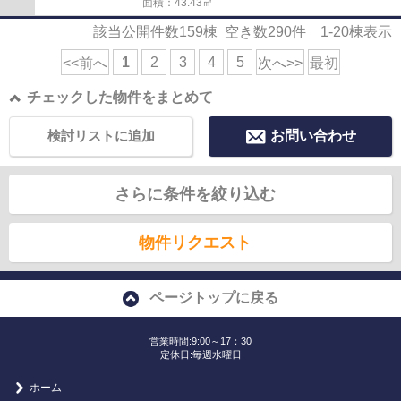
面積：43.43㎡
該当公開件数
159
棟 空き数
290
件
1-20
棟表示
1
2
3
4
5
<<前へ
次へ>>
最初
チェックした物件をまとめて
検討リストに追加
お問い合わせ
さらに条件を絞り込む
物件リクエスト
ページトップに戻る
営業時間:9:00～17：30
定休日:毎週水曜日
ホーム