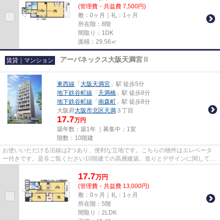
(管理費・共益費 7,500円)
敷：0ヶ月｜礼：1ヶ月
所在階：8階
間取り：1DK
面積：29.56㎡
アーバネックス大阪天満宮Ⅱ
賃貸｜マンション
東西線
「
大阪天満宮
」駅 徒歩5分
地下鉄谷町線
「
天満橋
」駅 徒歩8分
地下鉄谷町線
「
南森町
」駅 徒歩8分
大阪府
大阪市北区
天満
３丁目
17.7
万円
築年数：築1年 ｜募集中：
1室
階数：10階建
お使いいただける沿線は2つあり、便利な立地です。こちらの物件はエレベータ
ー付きです。是非ご覧ください10階建ての高層建築。造りとデザインに関して、
自信をもって情報を提供できる...
17.7
万
円
(管理費・共益費 13,000円)
敷：0ヶ月｜礼：1ヶ月
所在階：5階
間取り：2LDK