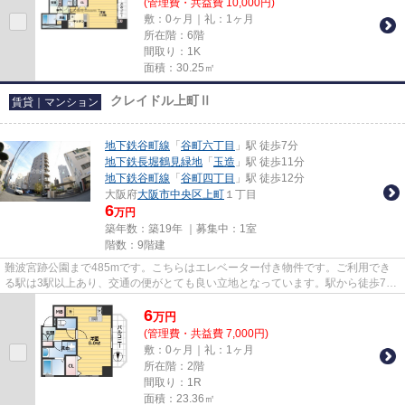
(管理費・共益費 10,000円)
敷：0ヶ月｜礼：1ヶ月
所在階：6階
間取り：1K
面積：30.25㎡
クレイドル上町Ⅱ
賃貸｜マンション
地下鉄谷町線
「
谷町六丁目
」駅 徒歩7分
地下鉄長堀鶴見緑地
「
玉造
」駅 徒歩11分
地下鉄谷町線
「
谷町四丁目
」駅 徒歩12分
大阪府
大阪市中央区
上町
１丁目
6
万円
築年数：築19年 ｜募集中：
1室
階数：9階建
難波宮跡公園まで485mです。こちらはエレベーター付き物件です。ご利用でき
る駅は3駅以上あり、交通の便がとても良い立地となっています。駅から徒歩7分
に立地する物件です。Room Iで...
6
万
円
(管理費・共益費 7,000円)
敷：0ヶ月｜礼：1ヶ月
所在階：2階
間取り：1R
面積：23.36㎡