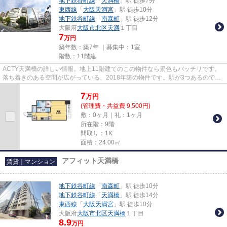
地下鉄谷町線
「
天満橋
」駅 徒歩7分
東西線
「
大阪天満宮
」駅 徒歩10分
地下鉄谷町線
「
南森町
」駅 徒歩12分
大阪府
大阪市北区
天満
１丁目
7
万円
築年数：築7年 ｜募集中：
1室
階数：11階建
ACTY天満橋の詳しい情報。地上11階建てのこの物件なら景色もバッチリです。
落ち着きのある空間が広がっている、2018年築の物件です。駅が3つあるので、
用途や行き先によって経路を選べ...
7
万
円
(管理費・共益費 9,500円)
敷：0ヶ月｜礼：1ヶ月
所在階：9階
間取り：1K
面積：24.00㎡
アフィット天満橋
賃貸｜マンション
地下鉄谷町線
「
南森町
」駅 徒歩10分
地下鉄谷町線
「
天満橋
」駅 徒歩14分
東西線
「
大阪天満宮
」駅 徒歩10分
大阪府
大阪市北区
天満橋
１丁目
8.9
万円