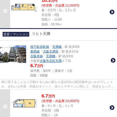
10.3
万
円
(管理費・共益費 12,000円)
敷：0万円｜礼：1.5ヶ月
所在階：4階
間取り：1LDK
面積：36.59㎡
リヒト天満
賃貸｜マンション
地下鉄谷町線
「
天満橋
」駅 徒歩9分
東西線
「
大阪天満宮
」駅 徒歩10分
京阪本線
「
天満橋
」駅 徒歩9分
大阪府
大阪市北区
天満
１丁目
6.7
万円
築年数：築6年 ｜募集中：
1室
階数：9階建
朝に慌てることなく行動するために駅から徒歩9分の駅近物件はいかがでしょう
か。きれいな外装・内装がポイント。造りとデザインに関して、自信をもって情
報を提供できるマンションです...
6.7
万
円
(管理費・共益費 10,000円)
敷：0ヶ月｜礼：1ヶ月
所在階：2階
間取り：1K