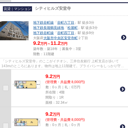
シティヒルズ安堂寺
賃貸｜マンション
地下鉄谷町線
「
谷町六丁目
」駅 徒歩3分
地下鉄長堀鶴見緑地
「
松屋町
」駅 徒歩3分
地下鉄谷町線
「
谷町四丁目
」駅 徒歩9分
大阪府
大阪市中央区
安堂寺町
２丁目
9.2
11.2
万円～
万円
築年数：築18年 ｜募集中：
3室
階数：11階建
「シティヒルズ安堂寺」のここがイチオシ。三井住友銀行 上町支店が歩いて
143mのところにあります。物件は地上11階建て。プライバシーをしっかり守れ
る、安心安全なマンションです。気...
9.2
万
円
(管理費・共益費 8,000円)
敷：0ヶ月｜礼：0万円
所在階：4階
間取り：1R
面積：32.34㎡
9.2
万
円
(管理費・共益費 8,000円)
敷：0ヶ月｜礼：0ヶ月