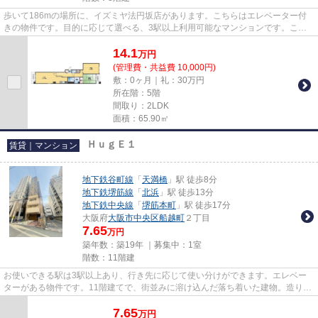
歩いて186mの場所に、イズミヤ法円坂店があります。こちらはエレベーター付
きの物件です。目的に応じて選べる、3駅以上利用可能なマンションです。こち
らの物件はマンションです。Room...
14.1
万
円
(管理費・共益費 10,000円)
敷：0ヶ月｜礼：30万円
所在階：5階
間取り：2LDK
面積：65.90㎡
ＨｕｇＥ１
賃貸｜マンション
地下鉄谷町線
「
天満橋
」駅 徒歩8分
地下鉄堺筋線
「
北浜
」駅 徒歩13分
地下鉄中央線
「
堺筋本町
」駅 徒歩17分
大阪府
大阪市中央区
船越町
２丁目
7.65
万円
築年数：築19年 ｜募集中：
1室
階数：11階建
お使いできる駅は3駅以上あり、行き先に応じて使い分けができます。エレベー
ターがある物件です。11階建てで、街並みに溶け込んだ落ち着いた建物。造りと
デザインに関して、自信をもっ...
7.65
万
円