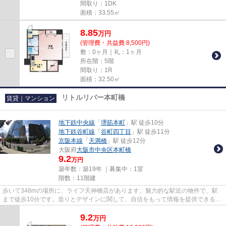
間取り：1DK
面積：33.55㎡
8.85
万
円
(管理費・共益費 8,500円)
敷：0ヶ月｜礼：1ヶ月
所在階：5階
間取り：1R
面積：32.50㎡
リトルリバー本町橋
賃貸｜マンション
地下鉄中央線
「
堺筋本町
」駅 徒歩10分
地下鉄谷町線
「
谷町四丁目
」駅 徒歩11分
京阪本線
「
天満橋
」駅 徒歩12分
大阪府
大阪市中央区
本町橋
9.2
万円
築年数：築19年 ｜募集中：
1室
階数：11階建
歩いて348mの場所に、ライフ天神橋店があります。魅力的な駅近の物件で、駅
まで徒歩10分です。造りとデザインに関して、自信をもって情報を提供できるマ
ンションです。こちらはエレベ...
9.2
万
円