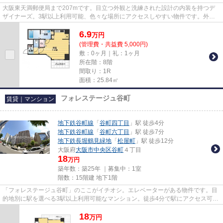
大阪東天満郵便局まで207mです。目立つ外観と洗練された設計の内装を持つデ
ザイナーズ。3駅以上利用可能、色々な場所にアクセスしやすい物件です。外観
タイル張りは、劣化が少なくいつ...
6.9
万
円
(管理費・共益費 5,000円)
敷：0ヶ月｜礼：1ヶ月
所在階：8階
間取り：1R
面積：25.84㎡
フォレステージュ谷町
賃貸｜マンション
地下鉄谷町線
「
谷町四丁目
」駅 徒歩4分
地下鉄谷町線
「
谷町六丁目
」駅 徒歩7分
地下鉄長堀鶴見緑地
「
松屋町
」駅 徒歩12分
大阪府
大阪市中央区
谷町
４丁目
18
万円
築年数：築25年 ｜募集中：
1室
階数：15階建 地下1階
「フォレステージュ谷町」のここがイチオシ。エレベーターがある物件です。目
的地別に駅を選べる3駅以上利用可能なマンション。徒歩4分で駅にアクセス可能
な、魅力的な駅近物件です。...
18
万
円