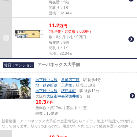
所在階：5階
間取り：1R
面積：32.34㎡
11.2
万
円
(管理費・共益費 8,000円)
敷：0ヶ月｜礼：0万円
所在階：9階
間取り：1K
面積：32.34㎡
アーバネックス大手前
賃貸｜マンション
地下鉄中央線
「
谷町四丁目
」駅 徒歩4分
地下鉄谷町線
「
天満橋
」駅 徒歩10分
地下鉄中央線
「
堺筋本町
」駅 徒歩12分
大阪府
大阪市中央区
徳井町
２丁目
10.3
万円
築年数：築17年 ｜募集中：
1室
階数：15階建
新着情報：アーバネックス大手前の空室情報ならコチラ。地上15階建ての物件と
なっております。駅が3つあるので、用途や行き先によって経路を選べる物件で
す。こちらの物件はマンション...