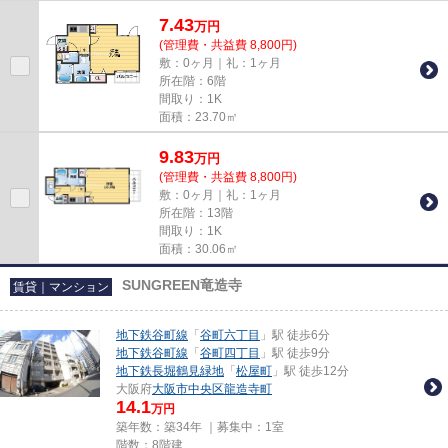
浅で、設備もそろっている物件で...
7.43
万
円
(管理費・共益費 8,800円)
敷：0ヶ月｜礼：1ヶ月
所在階：6階
間取り：1K
面積：23.70㎡
9.83
万
円
(管理費・共益費 8,800円)
敷：0ヶ月｜礼：1ヶ月
所在階：13階
間取り：1K
面積：30.06㎡
SUNGREEN竜造寺
賃貸｜マンション
地下鉄谷町線
「
谷町六丁目
」駅 徒歩6分
地下鉄谷町線
「
谷町四丁目
」駅 徒歩9分
地下鉄長堀鶴見緑地
「
松屋町
」駅 徒歩12分
大阪府
大阪市中央区
龍造寺町
14.1
万円
築年数：築34年 ｜募集中：
1室
階数：8階建