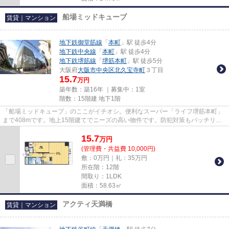
船場ミッドキューブ
賃貸｜マンション
地下鉄御堂筋線
「
本町
」駅 徒歩4分
地下鉄中央線
「
本町
」駅 徒歩4分
地下鉄堺筋線
「
堺筋本町
」駅 徒歩5分
大阪府
大阪市中央区
北久宝寺町
３丁目
15.7
万円
築年数：築16年 ｜募集中：
1室
階数：15階建 地下1階
「船場ミッドキューブ」のここがイチオシ。便利なスーパー「ライフ堺筋本町」
まで408mです。地上15階建てでニーズの高い物件です。防犯対策もバッチリな
マンションタイプの物件です。...
15.7
万
円
(管理費・共益費 10,000円)
敷：0万円｜礼：35万円
所在階：12階
間取り：1LDK
面積：58.63㎡
アクティ天満橋
賃貸｜マンション