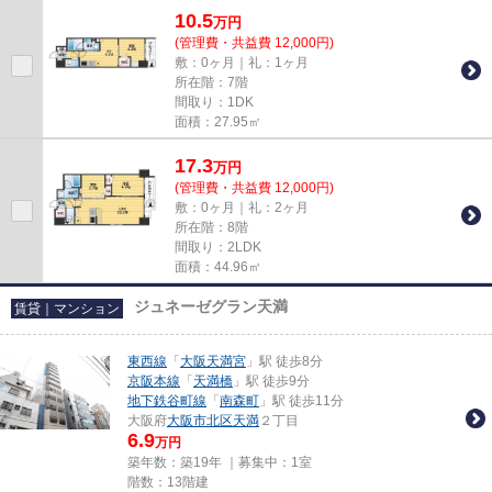
10.5
万
円
(管理費・共益費 12,000円)
敷：0ヶ月｜礼：1ヶ月
所在階：7階
間取り：1DK
面積：27.95㎡
17.3
万
円
(管理費・共益費 12,000円)
敷：0ヶ月｜礼：2ヶ月
所在階：8階
間取り：2LDK
面積：44.96㎡
ジュネーゼグラン天満
賃貸｜マンション
東西線
「
大阪天満宮
」駅 徒歩8分
京阪本線
「
天満橋
」駅 徒歩9分
地下鉄谷町線
「
南森町
」駅 徒歩11分
大阪府
大阪市北区
天満
２丁目
6.9
万円
築年数：築19年 ｜募集中：
1室
階数：13階建