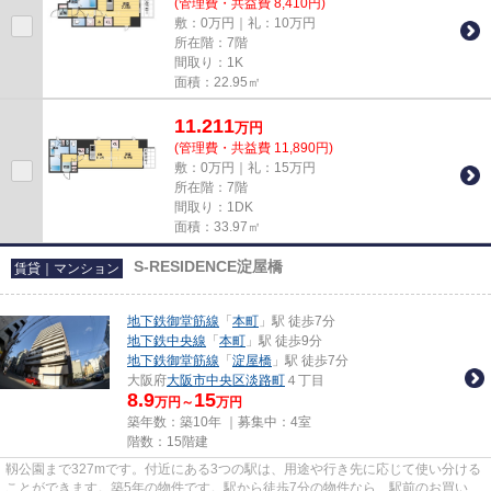
(管理費・共益費 8,410円)
敷：0万円｜礼：10万円
所在階：7階
間取り：1K
面積：22.95㎡
11.211
万
円
(管理費・共益費 11,890円)
敷：0万円｜礼：15万円
所在階：7階
間取り：1DK
面積：33.97㎡
S-RESIDENCE淀屋橋
賃貸｜マンション
地下鉄御堂筋線
「
本町
」駅 徒歩7分
地下鉄中央線
「
本町
」駅 徒歩9分
地下鉄御堂筋線
「
淀屋橋
」駅 徒歩7分
大阪府
大阪市中央区
淡路町
４丁目
8.9
15
万円～
万円
築年数：築10年 ｜募集中：
4室
階数：15階建
靱公園まで327mです。付近にある3つの駅は、用途や行き先に応じて使い分ける
ことができます。築5年の物件です。駅から徒歩7分の物件なら、駅前のお買い物