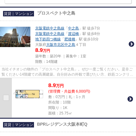
プロスペクト中之島
賃貸｜マンション
京阪電鉄中之島線
「
中之島
」駅 徒歩7分
京阪電鉄中之島線
「
渡辺橋
」駅 徒歩8分
地下鉄四つ橋線
「
肥後橋
」駅 徒歩10分
大阪府
大阪市北区
中之島
４丁目
8.9
万円
築年数：築20年 ｜募集中：
1室
階数：14階建
当社イチオシの物件の「プロスペクト中之島」。ぜひ一度ご覧ください。是非ご
覧ください14階建ての高層建築。自分好みの外観で選びたい方、鉄筋コンクリー
ト構造がベストです。移動が...
8.9
万
円
(管理費・共益費 6,000円)
敷：0万円｜礼：1ヶ月
所在階：10階
間取り：1K
面積：25.75㎡
BPRレジデンス大阪本町Q
賃貸｜マンション