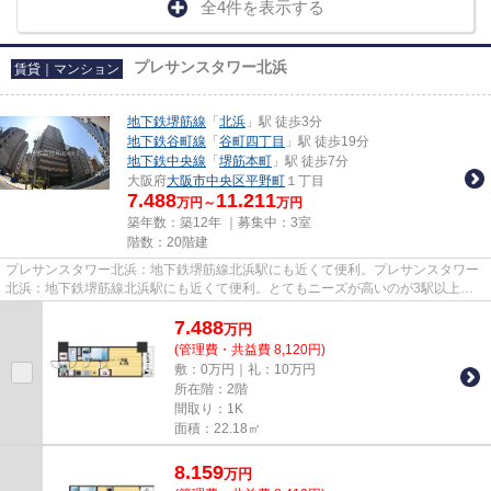
全4件を表示する
プレサンスタワー北浜
賃貸｜マンション
地下鉄堺筋線
「
北浜
」駅 徒歩3分
地下鉄谷町線
「
谷町四丁目
」駅 徒歩19分
地下鉄中央線
「
堺筋本町
」駅 徒歩7分
大阪府
大阪市中央区
平野町
１丁目
7.488
11.211
万円～
万円
築年数：築12年 ｜募集中：
3室
階数：20階建
プレサンスタワー北浜：地下鉄堺筋線北浜駅にも近くて便利。プレサンスタワー
北浜：地下鉄堺筋線北浜駅にも近くて便利。とてもニーズが高いのが3駅以上利
用可の物件です。駅まで歩いて...
7.488
万
円
(管理費・共益費 8,120円)
敷：0万円｜礼：10万円
所在階：2階
間取り：1K
面積：22.18㎡
8.159
万
円