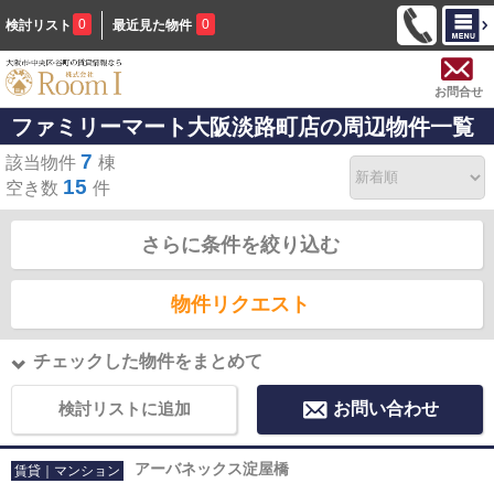
0
0
検討リスト
最近見た物件
お問合せ
ファミリーマート大阪淡路町店の周辺物件一覧
7
該当物件
棟
15
空き数
件
さらに条件を絞り込む
物件リクエスト
チェックした物件をまとめて
検討リストに追加
お問い合わせ
アーバネックス淀屋橋
賃貸｜マンション