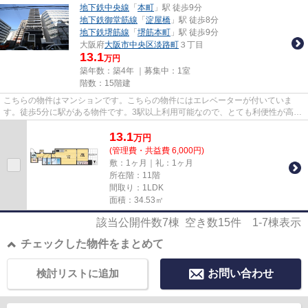
地下鉄中央線
「
本町
」駅 徒歩9分
地下鉄御堂筋線
「
淀屋橋
」駅 徒歩8分
地下鉄堺筋線
「
堺筋本町
」駅 徒歩9分
大阪府
大阪市中央区
淡路町
３丁目
13.1
万円
築年数：築4年 ｜募集中：
1室
階数：15階建
こちらの物件はマンションです。こちらの物件にはエレベーターが付いていま
す。徒歩5分に駅がある物件です。3駅以上利用可能なので、とても利便性が高い
のが魅力です。地域に強い当社...
13.1
万
円
(管理費・共益費 6,000円)
敷：1ヶ月｜礼：1ヶ月
所在階：11階
間取り：1LDK
面積：34.53㎡
該当公開件数
7
棟 空き数
15
件
1-7
棟表示
チェックした物件をまとめて
検討リストに追加
お問い合わせ