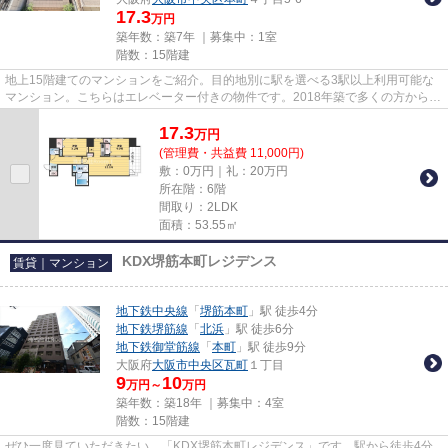
17.3
万円
築年数：築7年 ｜募集中：
1室
階数：15階建
地上15階建てのマンションをご紹介。目的地別に駅を選べる3駅以上利用可能な
マンション。こちらはエレベーター付きの物件です。2018年築で多くの方からご
好評頂いている物件です。tani...
17.3
万
円
(管理費・共益費 11,000円)
敷：0万円｜礼：20万円
所在階：6階
間取り：2LDK
面積：53.55㎡
KDX堺筋本町レジデンス
賃貸｜マンション
地下鉄中央線
「
堺筋本町
」駅 徒歩4分
地下鉄堺筋線
「
北浜
」駅 徒歩6分
地下鉄御堂筋線
「
本町
」駅 徒歩9分
大阪府
大阪市中央区
瓦町
１丁目
9
10
万円～
万円
築年数：築18年 ｜募集中：
4室
階数：15階建
ぜひ一度見ていただきたい、「KDX堺筋本町レジデンス」です。駅から徒歩4分