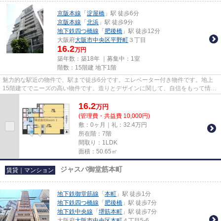
京阪本線
「
淀屋橋
」駅 徒歩6分
京阪本線
「
北浜
」駅 徒歩9分
地下鉄四つ橋線
「
肥後橋
」駅 徒歩12分
大阪府
大阪市中央区
平野町
３丁目
16.2
万円
築年数：築18年 ｜募集中：
1室
階数：15階建 地下1階
魅力的な駅近の物件で、駅まで徒歩6分です。エレベーター付き物件です。地上
15階建てでニーズの高い物件です。造りとデザインに関して、自信をもって情報
を提供できるマンションです。...
16.2
万
円
(管理費・共益費 10,000円)
敷：0ヶ月｜礼：32.4万円
所在階：7階
間取り：1LDK
面積：50.65㎡
ジャスパ御堂筋本町
賃貸｜マンション
地下鉄御堂筋線
「
本町
」駅 徒歩1分
地下鉄四つ橋線
「
肥後橋
」駅 徒歩7分
地下鉄中央線
「
堺筋本町
」駅 徒歩7分
大阪府
大阪市中央区
本町
４丁目5-6