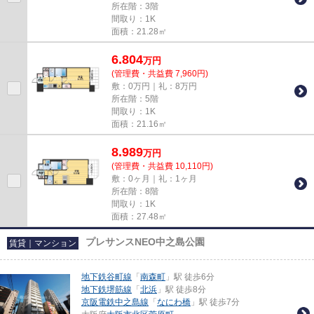
所在階：3階
間取り：1K
面積：21.28㎡
6.804
万
円
(管理費・共益費 7,960円)
敷：0万円｜礼：8万円
所在階：5階
間取り：1K
面積：21.16㎡
8.989
万
円
(管理費・共益費 10,110円)
敷：0ヶ月｜礼：1ヶ月
所在階：8階
間取り：1K
面積：27.48㎡
プレサンスNEO中之島公園
賃貸｜マンション
地下鉄谷町線
「
南森町
」駅 徒歩6分
地下鉄堺筋線
「
北浜
」駅 徒歩8分
京阪電鉄中之島線
「
なにわ橋
」駅 徒歩7分