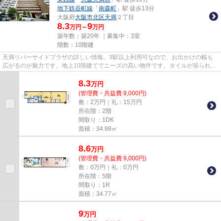
地下鉄谷町線
「
南森町
」駅 徒歩13分
大阪府
大阪市北区
天満
２丁目
8.3
9
万円～
万円
築年数：築20年 ｜募集中：
3室
階数：10階建
天満リバーサイドプラザの詳しい情報。3駅以上利用可なので、お出かけの幅も
広がるのが魅力です。地上10階建てでニーズの高い物件です。タイルが張られて
いるきれいな外観も特徴の一つ...
8.3
万
円
(管理費・共益費 9,000円)
敷：2万円｜礼：15万円
所在階：2階
間取り：1DK
面積：34.99㎡
8.6
万
円
(管理費・共益費 9,000円)
敷：0万円｜礼：0万円
所在階：5階
間取り：1R
面積：34.77㎡
9
万
円