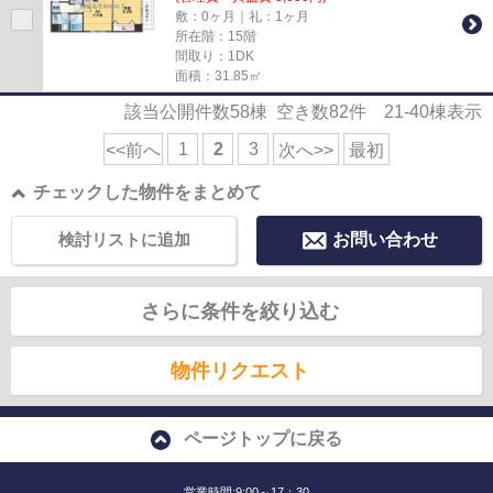
敷：0ヶ月｜礼：1ヶ月
所在階：15階
間取り：1DK
面積：31.85㎡
該当公開件数
58
棟 空き数
82
件
21-40
棟表示
1
2
3
<<前へ
次へ>>
最初
チェックした物件をまとめて
検討リストに追加
お問い合わせ
さらに条件を絞り込む
物件リクエスト
ページトップに戻る
営業時間:9:00～17：30