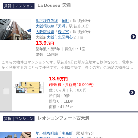
La Douceur天満
賃貸｜マンション
地下鉄堺筋線
「
扇町
」駅 徒歩9分
大阪環状線
「
天満
」駅 徒歩10分
大阪環状線
「
桜ノ宮
」駅 徒歩9分
大阪府
大阪市北区
同心
２丁目
13.9
万円
築年数：築5年 ｜募集中：
1室
階数：15階建
こちらの物件はマンションです。駅徒歩9分に駅が立地する物件なので、電車を
多く利用する方にとって便利です。令和2年築で、多くの方がご満足の物件はこ
ちらです。是非ご覧ください15...
13.9
万
円
(管理費・共益費 15,000円)
敷：0ヶ月｜礼：0万円
所在階：9階
間取り：1LDK
面積：41.26㎡
レオンコンフォート西天満
賃貸｜マンション
地下鉄谷町線
「
南森町
」駅 徒歩9分