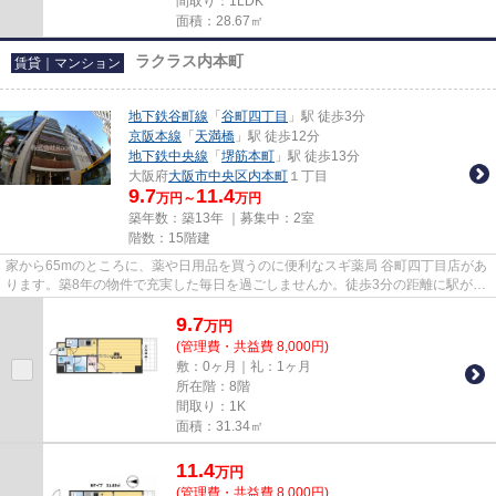
間取り：1LDK
面積：28.67㎡
ラクラス内本町
賃貸｜マンション
地下鉄谷町線
「
谷町四丁目
」駅 徒歩3分
京阪本線
「
天満橋
」駅 徒歩12分
地下鉄中央線
「
堺筋本町
」駅 徒歩13分
大阪府
大阪市中央区
内本町
１丁目
9.7
11.4
万円～
万円
築年数：築13年 ｜募集中：
2室
階数：15階建
家から65mのところに、薬や日用品を買うのに便利なスギ薬局 谷町四丁目店があ
ります。築8年の物件で充実した毎日を過ごしませんか。徒歩3分の距離に駅があ
る物件で、アクセス良好です...
9.7
万
円
(管理費・共益費 8,000円)
敷：0ヶ月｜礼：1ヶ月
所在階：8階
間取り：1K
面積：31.34㎡
11.4
万
円
(管理費・共益費 8,000円)