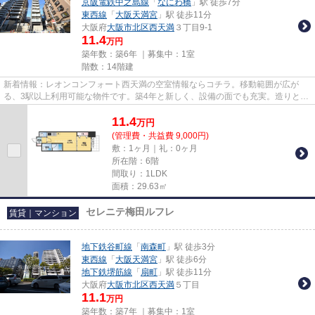
京阪電鉄中之島線
「
なにわ橋
」駅 徒歩7分
東西線
「
大阪天満宮
」駅 徒歩11分
大阪府
大阪市北区
西天満
３丁目9-1
11.4
万円
築年数：築6年 ｜募集中：
1室
階数：14階建
新着情報：レオンコンフォート西天満の空室情報ならコチラ。移動範囲が広が
る、3駅以上利用可能な物件です。築4年と新しく、設備の面でも充実。造りとデ
ザインに関して、自信をもって...
11.4
万
円
(管理費・共益費 9,000円)
敷：1ヶ月｜礼：0ヶ月
所在階：6階
間取り：1LDK
面積：29.63㎡
セレニテ梅田ルフレ
賃貸｜マンション
地下鉄谷町線
「
南森町
」駅 徒歩3分
東西線
「
大阪天満宮
」駅 徒歩6分
地下鉄堺筋線
「
扇町
」駅 徒歩11分
大阪府
大阪市北区
西天満
５丁目
11.1
万円
築年数：築7年 ｜募集中：
1室