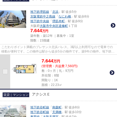
地下鉄堺筋線
「
北浜
」駅 徒歩5分
京阪電鉄中之島線
「
なにわ橋
」駅 徒歩8分
地下鉄中央線
「
堺筋本町
」駅 徒歩9分
大阪府
大阪市中央区
道修町
１丁目
7.644
万円
築年数：築12年 ｜募集中：
1室
階数：15階建
こだわりポイント満載のプレサンス北浜パレス。3駅以上利用可なので電車での
移動が便利です。この物件は駅から徒歩5分の物件です。築9年の物件。地下鉄堺
筋線北浜周辺で賃貸をお探しで...
7.644
万
円
(管理費・共益費 7,560円)
敷：0ヶ月｜礼：9万円
所在階：8階
間取り：1K
面積：22.23㎡
アクシスＥ
賃貸｜マンション
地下鉄谷町線
「
南森町
」駅 徒歩8分
地下鉄谷町線
「
天満橋
」駅 徒歩10分
東西線
「
大阪天満宮
」駅 徒歩7分