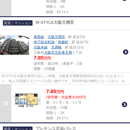
所在階：7階
間取り：1K
面積：20.11㎡
W-STYLE大阪天満宮
賃貸｜マンション
東西線
「
大阪天満宮
」駅 徒歩3分
地下鉄谷町線
「
南森町
」駅 徒歩7分
京阪本線
「
天満橋
」駅 徒歩12分
大阪府
大阪市北区
東天満
１丁目
7.85
万円
築年数：築10年 ｜募集中：
1室
階数：15階建
W-STYLE大阪天満宮の詳しい情報。大阪東天満郵便局(92m)が近いのもポイン
ト。地上15階建てでニーズの高い物件です。2016年築の物件となっており、きれ
いな室内が魅力となっています。...
7.85
万
円
(管理費・共益費 8,000円)
敷：0ヶ月｜礼：1ヶ月
所在階：15階
間取り：1K
面積：24.27㎡
プレサンス北浜パレス
賃貸｜マンション