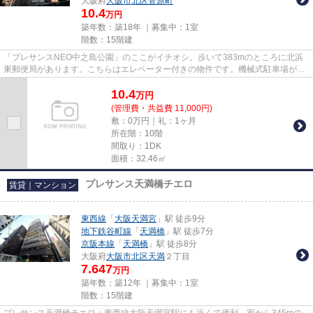
大阪府
大阪市北区
菅原町
10.4
万円
築年数：築18年 ｜募集中：
1室
階数：15階建
「プレサンスNEO中之島公園」のここがイチオシ。歩いて383mのところに北浜
東郵便局があります。こちらはエレベーター付きの物件です。機械式駐車場があ
る物件です。気になることがあり...
10.4
万
円
(管理費・共益費 11,000円)
敷：0万円｜礼：1ヶ月
所在階：10階
間取り：1DK
面積：32.46㎡
プレサンス天満橋チエロ
賃貸｜マンション
東西線
「
大阪天満宮
」駅 徒歩9分
地下鉄谷町線
「
天満橋
」駅 徒歩7分
京阪本線
「
天満橋
」駅 徒歩8分
大阪府
大阪市北区
天満
２丁目
7.647
万円
築年数：築12年 ｜募集中：
1室
階数：15階建
プレサンス天満橋チエロ：東西線大阪天満宮駅にも近くて便利。家から345mの