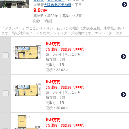
大阪府
大阪市北区
天神橋
１丁目
9.9
万円
築年数：築30年 ｜募集中：
3室
階数：8階建
「アクシスＥ」のここがイチオシ。徒歩9分の場所に大阪市立堀川小学校があり
ます。防犯対策もバッチリなマンションタイプの物件です。エレベーター付き物
件です。大阪市北区で新しい住...
9.9
万
円
(管理費・共益費 7,000円)
敷：0ヶ月｜礼：1ヶ月
所在階：5階
間取り：1R
面積：32.62㎡
9.9
万
円
(管理費・共益費 7,000円)
敷：0ヶ月｜礼：1ヶ月
所在階：6階
間取り：1R
面積：30.60㎡
9.9
万
円
(管理費・共益費 7,000円)