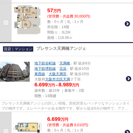
57
万
円
(管理費・共益費 30,000円)
敷：0ヶ月｜礼：1ヶ月
所在階：14階
間取り：3LDK
面積：116.00㎡
プレサンス天満橋アンジェ
賃貸｜マンション
地下鉄谷町線
「
天満橋
」駅 徒歩6分
地下鉄堺筋線
「
北浜
」駅 徒歩15分
東西線
「
大阪天満宮
」駅 徒歩10分
大阪府
大阪市北区
天満
２丁目
6.699
8.989
万円～
万円
築年数：築15年 ｜募集中：
3室
階数：14階建
プレサンス天満橋アンジェの詳しい情報。防犯対策もバッチリなマンションタイ
プの物件です。エレベーターがある物件です。駅から徒歩6分の物件で、アクセ
ス良好です。tanimachi@roomi....
6.699
万
円
(管理費・共益費 8,010円)
敷：0ヶ月｜礼：1ヶ月