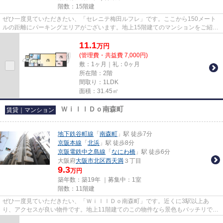
階数：15階建
ぜひ一度見ていただきたい、「セレニテ梅田ルフレ」です。ここから150メート
ルの距離にパーキングエリアがございます。地上15階建てのマンションをご紹
介。休日も充実する3駅以上利用...
11.1
万
円
(管理費・共益費 7,000円)
敷：1ヶ月｜礼：0ヶ月
所在階：2階
間取り：1LDK
面積：31.45㎡
ＷｉｌｌＤｏ南森町
賃貸｜マンション
地下鉄谷町線
「
南森町
」駅 徒歩7分
京阪本線
「
北浜
」駅 徒歩8分
京阪電鉄中之島線
「
なにわ橋
」駅 徒歩6分
大阪府
大阪市北区
西天満
３丁目
9.3
万円
築年数：築19年 ｜募集中：
1室
階数：11階建
ぜひ一度見ていただきたい、「ＷｉｌｌＤｏ南森町」です。近くに3駅以上あ
り、アクセスが良い物件です。地上11階建てのこの物件なら景色もバッチリで
す。幅広い層に好評な、駅から徒歩...