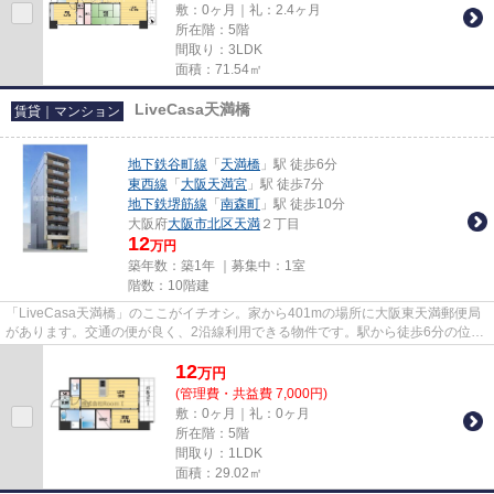
敷：0ヶ月｜礼：2.4ヶ月
所在階：5階
間取り：3LDK
面積：71.54㎡
LiveCasa天満橋
賃貸｜マンション
地下鉄谷町線
「
天満橋
」駅 徒歩6分
東西線
「
大阪天満宮
」駅 徒歩7分
地下鉄堺筋線
「
南森町
」駅 徒歩10分
大阪府
大阪市北区
天満
２丁目
12
万円
築年数：築1年 ｜募集中：
1室
階数：10階建
「LiveCasa天満橋」のここがイチオシ。家から401mの場所に大阪東天満郵便局
があります。交通の便が良く、2沿線利用できる物件です。駅から徒歩6分の位置
にある物件なので、アクセスも...
12
万
円
(管理費・共益費 7,000円)
敷：0ヶ月｜礼：0ヶ月
所在階：5階
間取り：1LDK
面積：29.02㎡