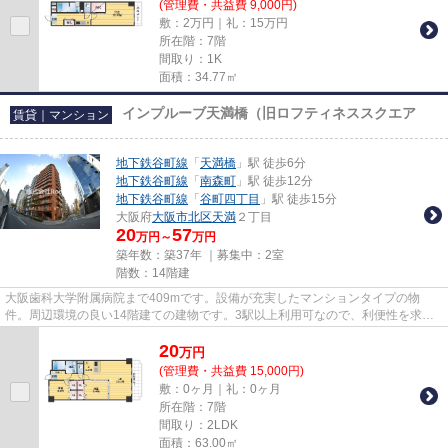
(管理費・共益費 9,000円)
敷：2万円｜礼：15万円
所在階：7階
間取り：1K
面積：34.77㎡
インプルーブ天満橋（旧ロフティネススクエア
賃貸｜マンション
地下鉄谷町線
「
天満橋
」駅 徒歩6分
地下鉄谷町線
「
南森町
」駅 徒歩12分
地下鉄谷町線
「
谷町四丁目
」駅 徒歩15分
大阪府
大阪市北区
天満
２丁目
20
57
万円～
万円
築年数：築37年 ｜募集中：
2室
階数：14階建
大阪歯科大学附属病院まで409mです。設備が充実したマンションタイプの物
件。周辺環境の良い14階建ての建物です。3駅以上利用可なので、利便性を求め
る方もご満足頂ける条件です。でき...
20
万
円
(管理費・共益費 15,000円)
敷：0ヶ月｜礼：0ヶ月
所在階：7階
間取り：2LDK
面積：63.00㎡