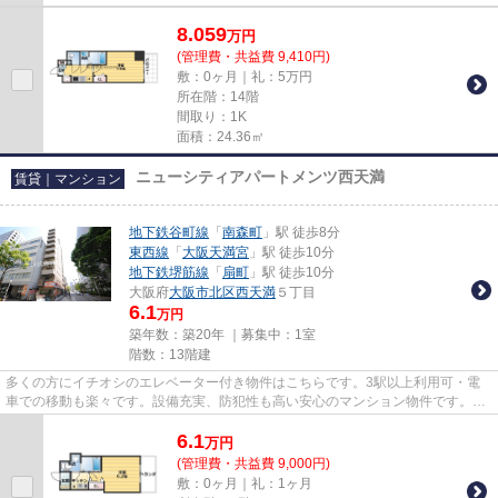
8.059
万
円
(管理費・共益費 9,410円)
敷：0ヶ月｜礼：5万円
所在階：14階
間取り：1K
面積：24.36㎡
ニューシティアパートメンツ西天満
賃貸｜マンション
地下鉄谷町線
「
南森町
」駅 徒歩8分
東西線
「
大阪天満宮
」駅 徒歩10分
地下鉄堺筋線
「
扇町
」駅 徒歩10分
大阪府
大阪市北区
西天満
５丁目
6.1
万円
築年数：築20年 ｜募集中：
1室
階数：13階建
多くの方にイチオシのエレベーター付き物件はこちらです。3駅以上利用可・電
車での移動も楽々です。設備充実、防犯性も高い安心のマンション物件です。周
辺環境の良い13階建ての建物で...
6.1
万
円
(管理費・共益費 9,000円)
敷：0ヶ月｜礼：1ヶ月