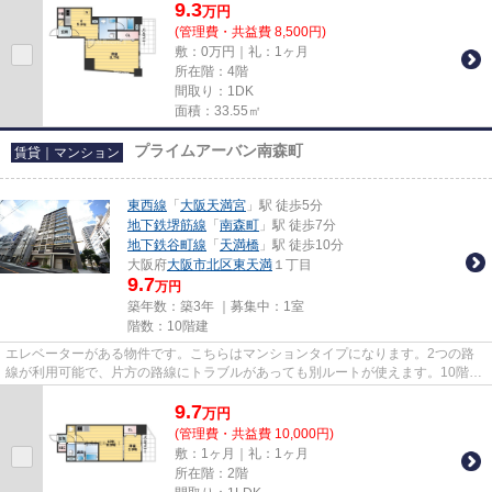
9.3
万
円
(管理費・共益費 8,500円)
敷：0万円｜礼：1ヶ月
所在階：4階
間取り：1DK
面積：33.55㎡
プライムアーバン南森町
賃貸｜マンション
東西線
「
大阪天満宮
」駅 徒歩5分
地下鉄堺筋線
「
南森町
」駅 徒歩7分
地下鉄谷町線
「
天満橋
」駅 徒歩10分
大阪府
大阪市北区
東天満
１丁目
9.7
万円
築年数：築3年 ｜募集中：
1室
階数：10階建
エレベーターがある物件です。こちらはマンションタイプになります。2つの路
線が利用可能で、片方の路線にトラブルがあっても別ルートが使えます。10階建
ての建物で地域にマッチした物...
9.7
万
円
(管理費・共益費 10,000円)
敷：1ヶ月｜礼：1ヶ月
所在階：2階