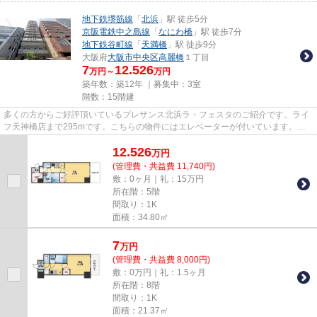
地下鉄堺筋線
「
北浜
」駅 徒歩5分
京阪電鉄中之島線
「
なにわ橋
」駅 徒歩7分
地下鉄谷町線
「
天満橋
」駅 徒歩9分
大阪府
大阪市中央区
高麗橋
１丁目
7
12.526
万円～
万円
築年数：築12年 ｜募集中：
3室
階数：15階建
多くの方からご好評頂いているプレサンス北浜ラ・フェスタのご紹介です。ライ
フ天神橋店まで295mです。こちらの物件にはエレベーターが付いています。駅
から徒歩5分というアクセス良好...
12.526
万
円
(管理費・共益費 11,740円)
敷：0ヶ月｜礼：15万円
所在階：5階
間取り：1K
面積：34.80㎡
7
万
円
(管理費・共益費 8,000円)
敷：0万円｜礼：1.5ヶ月
所在階：8階
間取り：1K
面積：21.37㎡