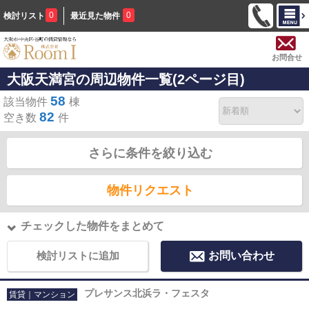
0
0
検討リスト
最近見た物件
お問合せ
大阪天満宮の周辺物件一覧(2ページ目)
58
該当物件
棟
82
空き数
件
さらに条件を絞り込む
物件リクエスト
チェックした物件をまとめて
検討リストに追加
お問い合わせ
プレサンス北浜ラ・フェスタ
賃貸｜マンション