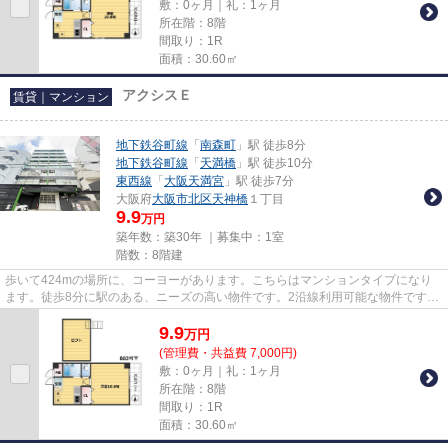
敷：0ヶ月｜礼：1ヶ月
所在階：8階
間取り：1R
面積：30.60㎡
アクシスＥ
賃貸｜マンション
地下鉄谷町線
「
南森町
」駅 徒歩8分
地下鉄谷町線
「
天満橋
」駅 徒歩10分
東西線
「
大阪天満宮
」駅 徒歩7分
大阪府
大阪市北区
天神橋
１丁目
9.9
万円
築年数：築30年 ｜募集中：
1室
階数：8階建
歩いて424mの場所に、コーヨーがあります。こちらはマンションタイプになり
ます。徒歩8分に駅のある、ニーズの高い物件です。2沿線利用可能な物件です。
大阪市北区エリアと地下鉄谷町...
9.9
万
円
(管理費・共益費 7,000円)
敷：0ヶ月｜礼：1ヶ月
所在階：8階
間取り：1R
面積：30.60㎡