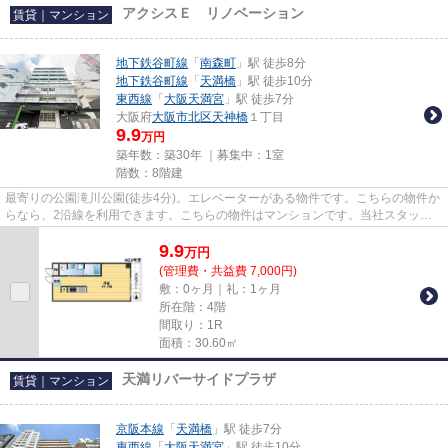
アクシスＥ リノベーション
賃貸｜マンション
地下鉄谷町線
「
南森町
」駅 徒歩8分
地下鉄谷町線
「
天満橋
」駅 徒歩10分
東西線
「
大阪天満宮
」駅 徒歩7分
大阪府
大阪市北区
天神橋
１丁目
9.9
万円
築年数：築30年 ｜募集中：
1室
階数：8階建
最寄りの公園滝川公園(徒歩4分)。エレベーターがある物件です。こちらの物件か
らなら、2沿線を利用できます。こちらの物件はマンションです。当社スタッフ
が大阪市北区地域の不動産情...
9.9
万
円
(管理費・共益費 7,000円)
敷：0ヶ月｜礼：1ヶ月
所在階：4階
間取り：1R
面積：30.60㎡
天満リバーサイドプラザ
賃貸｜マンション
京阪本線
「
天満橋
」駅 徒歩7分
東西線
「
大阪天満宮
」駅 徒歩10分