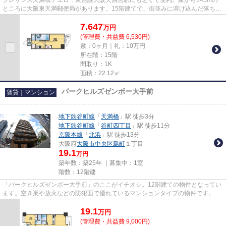
ところに大阪東天満郵便局があります。15階建てで、街並みに溶け込んだ落ち着
いた建物。エレベーターがある...
7.647
万
円
(管理費・共益費 6,530円)
敷：0ヶ月｜礼：10万円
所在階：15階
間取り：1K
面積：22.12㎡
パークヒルズゼンボー大手前
賃貸｜マンション
地下鉄谷町線
「
天満橋
」駅 徒歩3分
地下鉄谷町線
「
谷町四丁目
」駅 徒歩11分
京阪本線
「
北浜
」駅 徒歩13分
大阪府
大阪市中央区
島町
１丁目
19.1
万円
築年数：築25年 ｜募集中：
1室
階数：12階建
「パークヒルズゼンボー大手前」のここがイチオシ。12階建ての物件となってい
ます。空き巣や放火などの防犯面で優れているマンションタイプの物件です。徒
歩3分の位置に駅がある、魅力...
19.1
万
円
(管理費・共益費 9,000円)