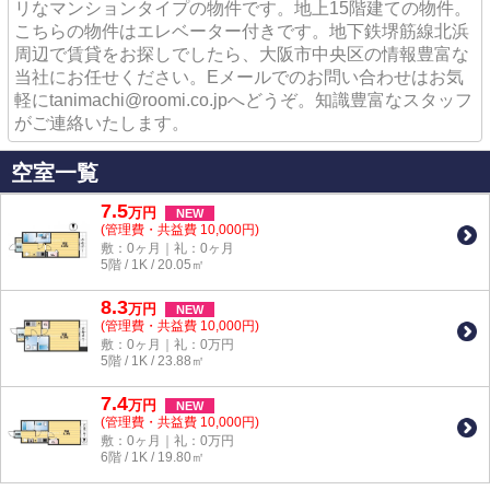
リなマンションタイプの物件です。地上15階建ての物件。
こちらの物件はエレベーター付きです。地下鉄堺筋線北浜
周辺で賃貸をお探しでしたら、大阪市中央区の情報豊富な
当社にお任せください。Eメールでのお問い合わせはお気
軽にtanimachi@roomi.co.jpへどうぞ。知識豊富なスタッフ
がご連絡いたします。
空室一覧
7.5
万
円
NEW
(管理費・共益費 10,000円)
敷：0ヶ月｜礼：0ヶ月
5階 / 1K / 20.05㎡
8.3
万
円
NEW
(管理費・共益費 10,000円)
敷：0ヶ月｜礼：0万円
5階 / 1K / 23.88㎡
7.4
万
円
NEW
(管理費・共益費 10,000円)
敷：0ヶ月｜礼：0万円
6階 / 1K / 19.80㎡