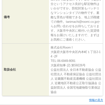
分というアクセス良好な駅近物件は
いかがですか。防犯対策もバッチリ
なマンションタイプの物件です。素
備考
敵な景色が堪能できる、地上15階建
ての物件。tanimachi@roomi.co.jpか
らお問い合わせをお待ちしておりま
す。大阪市中央区に根付いた賃貸情
報をお届けいたしますので、まずは
お気軽にご連絡ください。
株式会社Room I
大阪府大阪市中央区内本町１丁目2-1
4 -2F
TEL:06-6949-8091
大阪府知事 (2) 第59226号
取扱会社
公益社団法人 全日本不動産協会 公益
社団法人 不動産保証協会 公益社団法
人 近畿圏不動産流通機構 公益社団法
人 近畿地区不動産公正取引協議会 公
益財団法人 全国宅地建物取引業保証
協会
情報の見方