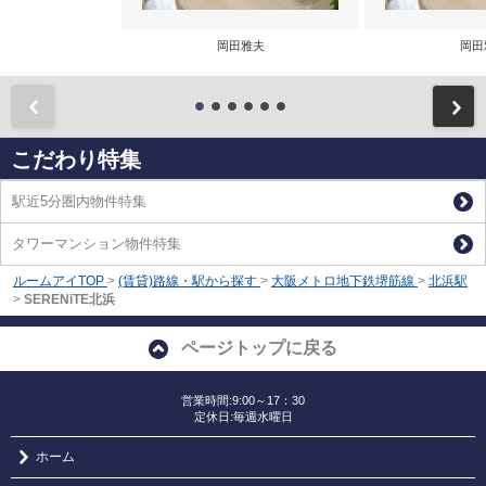
岡田雅夫
岡田
前
こだわり特集
駅近5分圏内物件特集
タワーマンション物件特集
ルームアイTOP
>
(賃貸)路線・駅から探す
>
大阪メトロ地下鉄堺筋線
>
北浜駅
>
SERENiTE北浜
ページトップに戻る
営業時間:9:00～17：30
定休日:毎週水曜日
ホーム