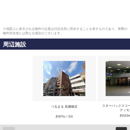
※地図上に表示される物件の位置は付近住所に所在することを表すものであり、実際の
物件所在地とは異なる場合がございます。
周辺施設
スターバックスコ
つるまる 高麗橋店
ティモ
約515
約87m／2分