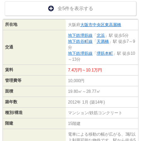
全5件を表示する
所在地
大阪府
大阪市中央区
東高麗橋
地下鉄堺筋線
「
北浜
」駅 徒歩5分
地下鉄谷町線
「
天満橋
」駅 徒歩7～9
交通
分
地下鉄堺筋線
「
堺筋本町
」駅 徒歩10
～13分
賃料
7.4万円～10.1万円
管理費等
10,000円
面積
19.80㎡～28.77㎡
築年数
2012年 1月 (築14年)
種別/構造
マンション/鉄筋コンクリート
階建
15階建
電車による移動の幅が広がる、3駅以
上利用可能な物件です。駅から徒歩5