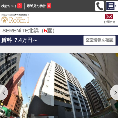
0
0
検討リスト
最近見た物件
お問合せ
SERENiTE北浜（
5
室）
賃料
7.4
万円～
空室情報を確認