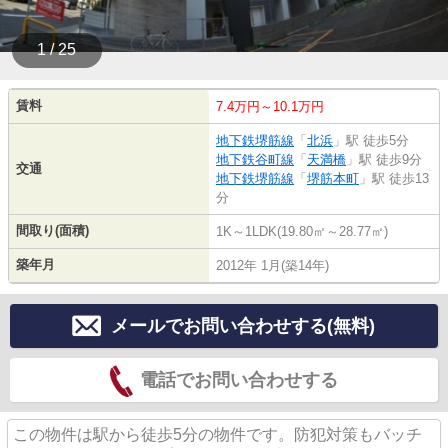
1 / 25
賃料
7.4万円～10.1万円
地下鉄堺筋線
「
北浜
」駅 徒歩5分
地下鉄谷町線
「
天満橋
」駅 徒歩9分
交通
地下鉄堺筋線
「
堺筋本町
」駅 徒歩13
分
間取り(面積)
1K～1LDK(19.80㎡～28.77㎡)
築年月
2012年 1月(築14年)
メールでお問い合わせする(無料)
電話でお問い合わせする
この物件は駅から徒歩5分の物件です。防犯対策もバッチ