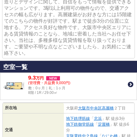
造りとデザインに関して、自信をもって情報を提供できる
マンションです。3駅以上利用可の物件なので、交通アク
セスの幅も広がります。高層建築がお好きな方には15階建
てのこちらの物件が好評です。駅まで徒歩3分の位置に立
地する、アクセス良好な物件です。大阪市中央区エリアに
ある賃貸情報のことなら、地域に密着した当社へお任せ下
さい。当社は、多種多様な賃貸情報を取り扱っておりま
す。ご要望や不明な点などございましたら、お気軽にご連
絡下さい。
空室一覧
9.3
万
円
NEW
(管理費・共益費 9,000円)
敷：0ヶ月｜礼：1ヶ月
8階 / 1R / 29.00㎡
所在地
大阪府
大阪市中央区
高麗橋
２丁目
地下鉄堺筋線
「
北浜
」駅 徒歩3分
地下鉄御堂筋線
「
淀屋橋
」駅 徒歩6
交通
分
京阪電鉄中之島線
「
なにわ橋
」駅 徒