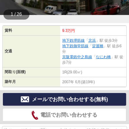
1 / 26
賃料
9.3万円
地下鉄堺筋線
「
北浜
」駅 徒歩3分
地下鉄御堂筋線
「
淀屋橋
」駅 徒歩6
交通
分
京阪電鉄中之島線
「
なにわ橋
」駅 徒
歩7分
間取り(面積)
1R(29.00㎡)
築年月
2007年 6月(築19年)
メールでお問い合わせする(無料)
電話でお問い合わせする