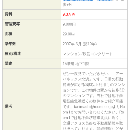
歩7分
賃料
9.3万円
管理費等
9,000円
面積
29.00㎡
築年数
2007年 6月 (築19年)
種別/構造
マンション/鉄筋コンクリート
階建
15階建 地下1階
ぜひ一度見ていただきたい、「アー
バネックス北浜」です。日常の行動
範囲が広がる3駅以上利用可のマンシ
ョンです。この物件は駅から徒歩3分
のマンションです。当社では地下鉄
堺筋線北浜近くの物件をご紹介可能
備考
です。tanimachi@roomi.co.jpよりRo
om Iまでお問い合わせください。Ro
om Iでは地下鉄堺筋線北浜に近く、
交通アクセス良好な不動産情報を取
り扱っております。詳細情報などが