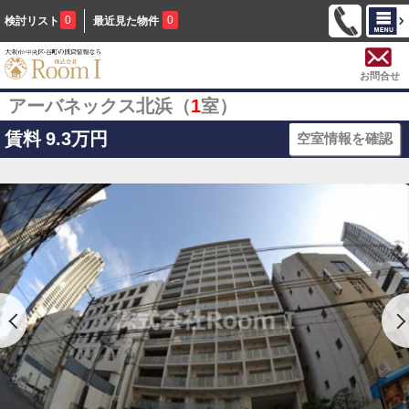
0
0
検討リスト
最近見た物件
お問合せ
アーバネックス北浜（
1
室）
賃料
9.3万円
空室情報を確認