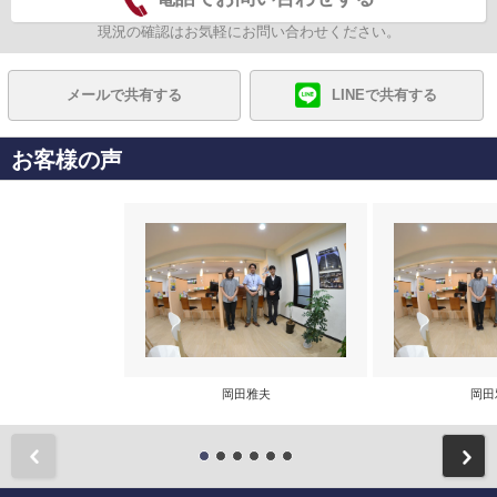
現況の確認はお気軽にお問い合わせください。
メールで共有する
LINEで共有する
お客様の声
岡田雅夫
岡田
前