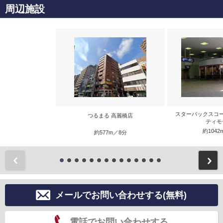
周辺施設
スターバックスコ
つるまる 高麗橋店
ティモ
約1042
約577m／8分
前
メールでお問い合わせする(無料)
電話でお問い合わせする