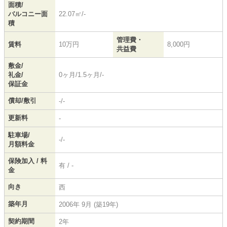
面積/
バルコニー面
22.07㎡/-
積
管理費・
賃料
10万円
8,000円
共益費
敷金/
礼金/
0ヶ月/1.5ヶ月/-
保証金
償却/敷引
-/-
更新料
-
駐車場/
-/-
月額料金
保険加入 / 料
有 / -
金
向き
西
築年月
2006年 9月 (築19年)
契約期間
2年