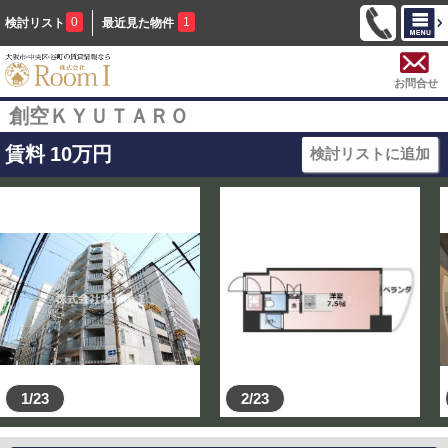
0
1
検討リスト
最近見た物件
お問合せ
創空ＫＹＵＴＡＲＯ
賃料
10
万円
検討リストに追加
1/23
2/23