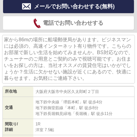
メールでお問い合わせする(無料)
電話でお問い合わせする
家から86mの場所に船場郵便局があります。ビジネスマン
には必須の、高速インターネット有り物件です。こちらの
お部屋で新しい生活を始めてみませんか。BS対応なので、
チューナーのご用意とご契約のみで視聴可能です。お住ま
いをお探しの方は、当社オススメの賃貸住宅はいかがでし
ょうか？生活に欠かせない施設が近くにあるので、快適に
暮らせます。お気軽にご連絡下さい。
所在地
大阪府
大阪市中央区
久太郎町
２丁目
地下鉄中央線
「
堺筋本町
」駅 徒歩4分
交通
地下鉄御堂筋線
「
本町
」駅 徒歩8分
地下鉄長堀鶴見緑地
「
長堀橋
」駅 徒歩11分
間取り/
1R
詳細
洋室 7.5帖