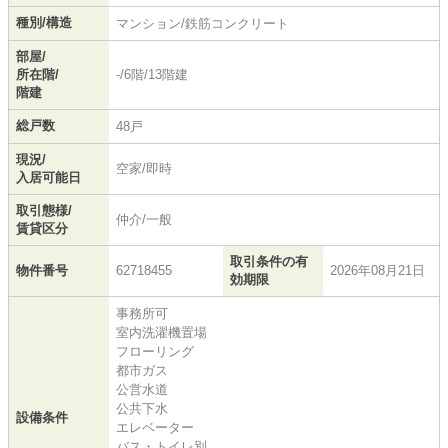
種別/構造
マンション/鉄筋コンクリート
部屋/
所在階/
-/6階/13階建
階建
総戸数
48戸
現況/
空家/即時
入居可能日
取引態様/
仲介/一般
賃貸区分
取引条件の有
物件番号
62718455
2026年08月21日
効期限
事務所可
室内洗濯機置場
フローリング
都市ガス
公営水道
公共下水
設備条件
エレベーター
バス・トイレ別