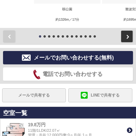
靱公園
難波宮
約1326m／17分
約1695
前
メールでお問い合わせする(無料)
電話でお問い合わせする
メールで共有する
LINEで共有する
空室一覧
19.8万円
11階/1LDK/22.07㎡
管理・共益:12,000円/敷:0ヶ月/礼:1ヶ月