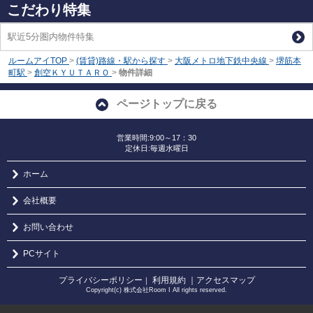
こだわり特集
駅近5分圏内物件特集
ルームアイTOP
>
(賃貸)路線・駅から探す
>
大阪メトロ地下鉄中央線
>
堺筋本
町駅
>
創空ＫＹＵＴＡＲＯ
>
物件詳細
ページトップに戻る
営業時間:9:00～17：30
定休日:毎週水曜日
ホーム
会社概要
お問い合わせ
PCサイト
プライバシーポリシー
利用規約
｜アクセスマップ
｜
Copyright(c) 株式会社Room I All rights reserved.