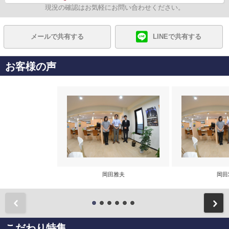
現況の確認はお気軽にお問い合わせください。
メールで共有する
LINEで共有する
お客様の声
岡田雅夫
岡田
前
こだわり特集