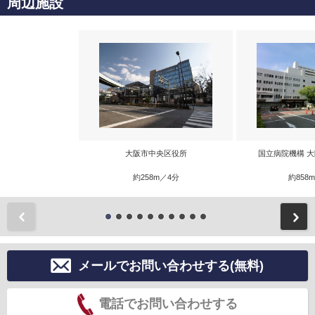
周辺施設
大阪市中央区役所
国立病院機構 
約258m／4分
約858
前
メールでお問い合わせする(無料)
電話でお問い合わせする