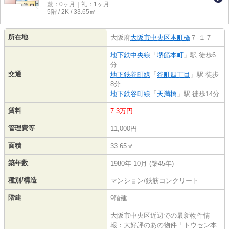
敷：0ヶ月｜礼：1ヶ月
5階 / 2K / 33.65㎡
所在地
大阪府
大阪市中央区
本町橋
７-１７
地下鉄中央線
「
堺筋本町
」駅 徒歩6
分
交通
地下鉄谷町線
「
谷町四丁目
」駅 徒歩
8分
地下鉄谷町線
「
天満橋
」駅 徒歩14分
賃料
7.3万円
管理費等
11,000円
面積
33.65㎡
築年数
1980年 10月 (築45年)
種別/構造
マンション/鉄筋コンクリート
階建
9階建
大阪市中央区近辺での最新物件情
報：大好評のあの物件「トウセン本