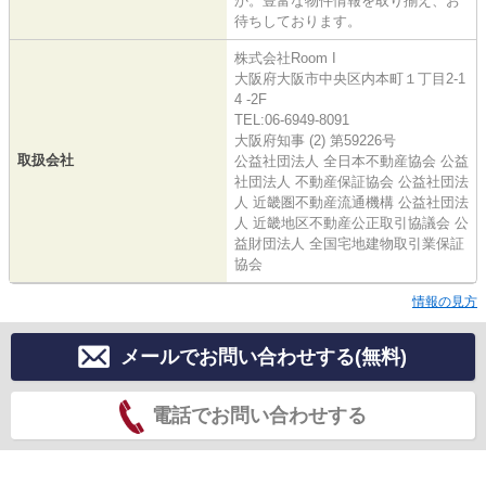
か。豊富な物件情報を取り揃え、お
待ちしております。
株式会社Room I
大阪府大阪市中央区内本町１丁目2-1
4 -2F
TEL:06-6949-8091
大阪府知事 (2) 第59226号
取扱会社
公益社団法人 全日本不動産協会 公益
社団法人 不動産保証協会 公益社団法
人 近畿圏不動産流通機構 公益社団法
人 近畿地区不動産公正取引協議会 公
益財団法人 全国宅地建物取引業保証
協会
情報の見方
メールでお問い合わせする(無料)
電話でお問い合わせする