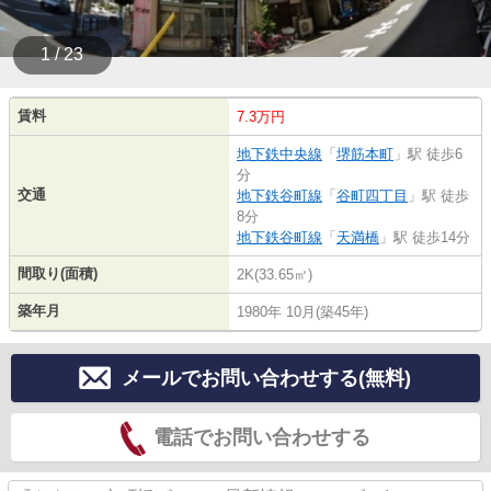
1 / 23
賃料
7.3万円
地下鉄中央線
「
堺筋本町
」駅 徒歩6
分
交通
地下鉄谷町線
「
谷町四丁目
」駅 徒歩
8分
地下鉄谷町線
「
天満橋
」駅 徒歩14分
間取り(面積)
2K(33.65㎡)
築年月
1980年 10月(築45年)
メールでお問い合わせする(無料)
電話でお問い合わせする