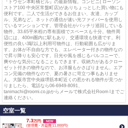
『トウセン本町橋ビル』の最新情報。コンビニ( ローソン
ストア100 中央区常盤町店)がありちょっとした買い物にも
便利です。二人で生活ができるお住まい、友達、カップ
ル、兄弟など。ネットの通信が速い光ファイバーを使用し
ているマンションです。管理会社がバッチリ巡回している
物件。33.65平米程の専有面積でスペースも十分。物件周
辺には、400m圏内に駅もあり、交通環境も快適です。利
便性の良い3駅以上利用可物件は、行動範囲も広がりま
す。お体が不自由な方でも、エレベーター付きの物件なの
で昇り降りも安心です。日光や風を感じるバルコニーで、
爽やかな気分になることもできます。収納力があるクロー
ゼット付きの物件なので、お洋服もかさばりません。エア
コン完備の物件なので、夏の暑さに苛立つ事もありませ
ん。大阪市営中央線堺筋本町近くの惹かれる物件が見つか
りましたら、電話なら06-6949-8091、
tanimachi@roomi.co.jpからメールで株式会社Room Iまでご
連絡ください。
空室一覧
7.3
万
円
NEW
(管理費・共益費 11,000円)