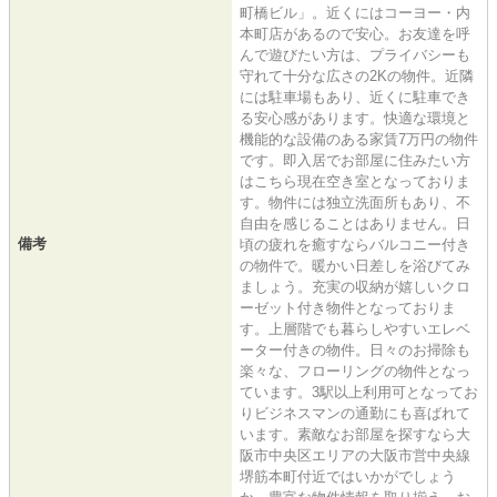
町橋ビル」。近くにはコーヨー・内
本町店があるので安心。お友達を呼
んで遊びたい方は、プライバシーも
守れて十分な広さの2Kの物件。近隣
には駐車場もあり、近くに駐車でき
る安心感があります。快適な環境と
機能的な設備のある家賃7万円の物件
です。即入居でお部屋に住みたい方
はこちら現在空き室となっておりま
す。物件には独立洗面所もあり、不
自由を感じることはありません。日
備考
頃の疲れを癒すならバルコニー付き
の物件で。暖かい日差しを浴びてみ
ましょう。充実の収納が嬉しいクロ
ーゼット付き物件となっておりま
す。上層階でも暮らしやすいエレベ
ーター付きの物件。日々のお掃除も
楽々な、フローリングの物件となっ
ています。3駅以上利用可となってお
りビジネスマンの通勤にも喜ばれて
います。素敵なお部屋を探すなら大
阪市中央区エリアの大阪市営中央線
堺筋本町付近ではいかがでしょう