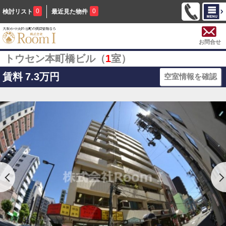
0
0
検討リスト
最近見た物件
お問合せ
トウセン本町橋ビル（
1
室）
賃料
7.3万円
空室情報を確認