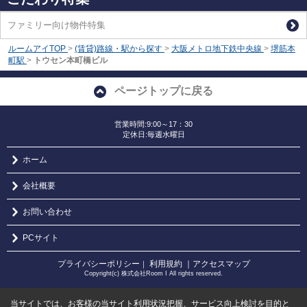
ファミリー向け物件特集
ルームアイTOP
>
(賃貸)路線・駅から探す
>
大阪メトロ地下鉄中央線
>
堺筋本
町駅
>
トウセン本町橋ビル
ページトップに戻る
営業時間:9:00～17：30
定休日:毎週水曜日
ホーム
会社概要
お問い合わせ
PCサイト
プライバシーポリシー
利用規約
｜アクセスマップ
｜
Copyright(c) 株式会社Room I All rights reserved.
当サイトでは、お客様の当サイト利用状況把握、サービス向上検討を目的と