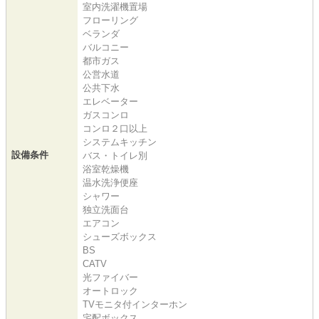
室内洗濯機置場
フローリング
ベランダ
バルコニー
都市ガス
公営水道
公共下水
エレベーター
ガスコンロ
コンロ２口以上
システムキッチン
設備条件
バス・トイレ別
浴室乾燥機
温水洗浄便座
シャワー
独立洗面台
エアコン
シューズボックス
BS
CATV
光ファイバー
オートロック
TVモニタ付インターホン
宅配ボックス