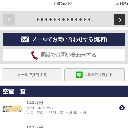
約675m／9分
約1407
前
メールでお問い合わせする(無料)
電話でお問い合わせする
メールで共有する
LINEで共有する
空室一覧
12.3万円
3階/1LDK/39.59㎡
管理・共益:15,000円/敷:0ヶ月/礼:1ヶ月
12.7万円