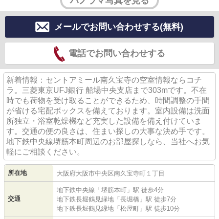
パノラマ写真を見る
メールでお問い合わせする(無料)
電話でお問い合わせする
新着情報：セントアミール南久宝寺の空室情報ならコチ
ラ。三菱東京UFJ銀行 船場中央支店まで303mです。不在
時でも荷物を受け取ることができるため、時間調整の手間
が省ける宅配ボックスを備えております。室内設備は洗面
所独立・浴室乾燥機など充実した設備を備え付けていま
す。交通の便の良さは、住まい探しの大事な決め手です。
地下鉄中央線堺筋本町周辺のお部屋探しなら、当社へお気
軽にご相談ください。
所在地
大阪府
大阪市中央区
南久宝寺町
１丁目
地下鉄中央線
「
堺筋本町
」駅 徒歩4分
交通
地下鉄長堀鶴見緑地
「
長堀橋
」駅 徒歩7分
地下鉄長堀鶴見緑地
「
松屋町
」駅 徒歩10分