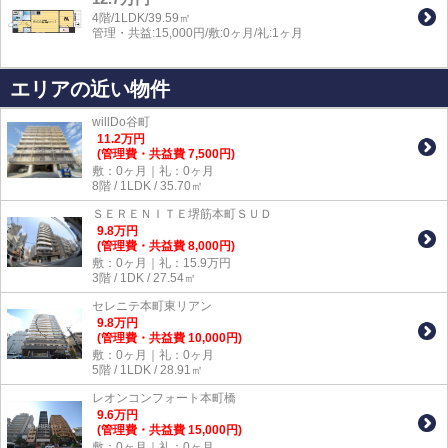
4階/1LDK/39.59㎡
管理・共益:15,000円/敷:0ヶ月/礼:1ヶ月
エリアの近い物件
willDo谷町
11.2
万
円
(管理費・共益費 7,500円)
敷：0ヶ月｜礼：0ヶ月
8階 / 1LDK / 35.70㎡
ＳＥＲＥＮＩＴＥ堺筋本町ＳＵＤ
9.8
万
円
(管理費・共益費 8,000円)
敷：0ヶ月｜礼：15.9万円
3階 / 1DK / 27.54㎡
セレニテ本町東リアン
9.8
万
円
(管理費・共益費 10,000円)
敷：0ヶ月｜礼：0ヶ月
5階 / 1LDK / 28.91㎡
レオンコンフォート本町橋
9.6
万
円
(管理費・共益費 15,000円)
敷：0ヶ月｜礼：0ヶ月