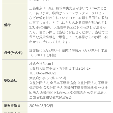
三菱東京UFJ銀行 船場中央支店が歩いて303mのとこ
ろにあります。収納はシューズボックス・クロゼット
などが備え付けられているので、衣類や日用品の収納
に重宝します。とてもゆとりのある環境が魅力の月1
備考
2.3万円の物件。大阪市中央区にお引っ越しが決まっ
たら、住まい探しは当社にお任せください。当社では
豊富な賃貸情報をご用意して、お客様からのお問い合
わせをお待ちしております。
鍵交換代:2万2,000円 室内清掃費用:7万7,000円 水道
条件(その他)
代:3,300円（月額）
株式会社Room I
大阪府大阪市中央区内本町１丁目2-14 -2F
TEL:06-6949-8091
大阪府知事 (2) 第59226号
取扱会社
公益社団法人 全日本不動産協会 公益社団法人 不動産
保証協会 公益社団法人 近畿圏不動産流通機構 公益社
団法人 近畿地区不動産公正取引協議会 公益財団法人
全国宅地建物取引業保証協会
情報更新日
2026年08月02日