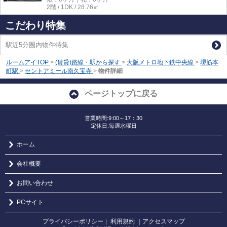
2階 / 1DK / 28.76㎡
こだわり特集
駅近5分圏内物件特集
ルームアイTOP
>
(賃貸)路線・駅から探す
>
大阪メトロ地下鉄中央線
>
堺筋本
町駅
>
セントアミール南久宝寺
>
物件詳細
ページトップに戻る
営業時間:9:00～17：30
定休日:毎週水曜日
ホーム
会社概要
お問い合わせ
PCサイト
プライバシーポリシー
利用規約
｜アクセスマップ
｜