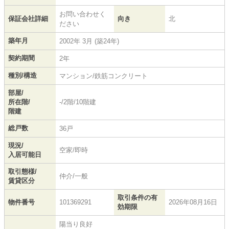
お問い合わせく
保証会社詳細
向き
北
ださい
築年月
2002年 3月 (築24年)
契約期間
2年
種別/構造
マンション/鉄筋コンクリート
部屋/
所在階/
-/2階/10階建
階建
総戸数
36戸
現況/
空家/即時
入居可能日
取引態様/
仲介/一般
賃貸区分
取引条件の有
物件番号
101369291
2026年08月16日
効期限
陽当り良好