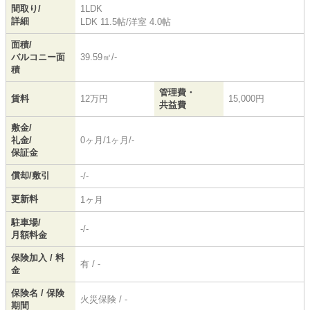
間取り/
1LDK
詳細
LDK 11.5帖
/
洋室 4.0帖
面積/
バルコニー面
39.59㎡/-
積
管理費・
賃料
12万円
15,000円
共益費
敷金/
礼金/
0ヶ月/1ヶ月/-
保証金
償却/敷引
-/-
更新料
1ヶ月
駐車場/
-/-
月額料金
保険加入 / 料
有 / -
金
保険名 / 保険
火災保険 / -
期間