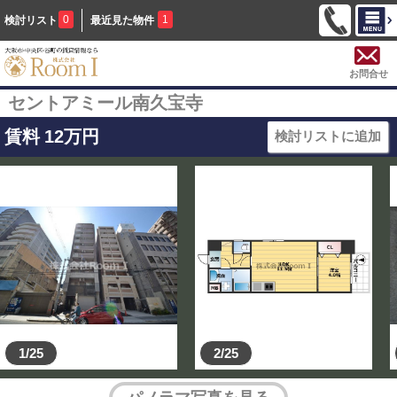
0
1
検討リスト
最近見た物件
お問合せ
セントアミール南久宝寺
賃料
12
万円
検討リストに追加
1/25
2/25