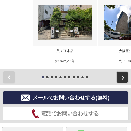
美々卯 本店
大阪歴
約603m／8分
約1497
前
メールでお問い合わせする(無料)
電話でお問い合わせする