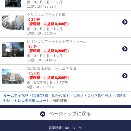
敷：0ヶ月｜礼：0ヶ月
11階 / 1R / 23.32㎡
クリスタルブライト谷町
6.2
万
円
(管理費・共益費 8,000円)
敷：0ヶ月｜礼：1ヶ月
10階 / 1K / 23.20㎡
レオンコンフォート大手前ラトゥール
8
万
円
(管理費・共益費 8,000円)
敷：0ヶ月｜礼：1ヶ月
14階 / 1K / 24.86㎡
SERENiTE谷四（セレニテ谷四）
7.5
万
円
(管理費・共益費 8,000円)
敷：8.3万円｜礼：8.3万円
6階 / 1K / 21.23㎡
ルームアイTOP
>
(賃貸)路線・駅から探す
>
大阪メトロ地下鉄中央線
>
堺筋本
町駅
>
セレニテ本町エコート
>
物件詳細
ページトップに戻る
営業時間:9:00～17：30