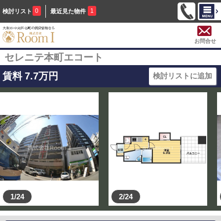
0
1
検討リスト
最近見た物件
お問合せ
セレニテ本町エコート
賃料
7.7
万円
検討リストに追加
1/24
2/24