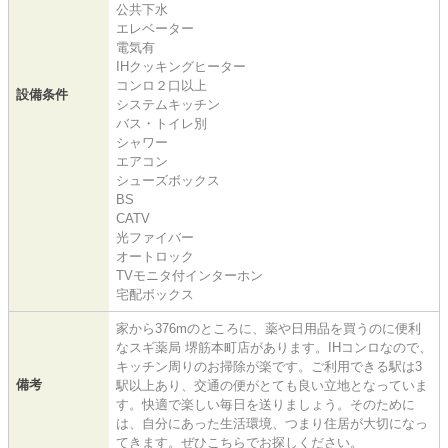
公共下水
エレベーター
電気有
IHクッキングヒーター
コンロ２口以上
設備条件
システムキッチン
バス・トイレ別
シャワー
エアコン
シューズボックス
BS
CATV
光ファイバー
オートロック
TVモニタ付インターホン
宅配ボックス
家から376mのところに、薬や日用品を買うのに便利
なスギ薬局 堺筋本町店があります。IHコンロなので、
キッチン周りのお掃除が楽です。ご利用できる駅は3
備考
駅以上あり、交通の便がとても良い立地となっていま
す。快適で楽しい毎日を送りましょう。そのために
は、自分にあった生活環境、つまり住居が大切になっ
てきます。ぜひこちらでお探しください。