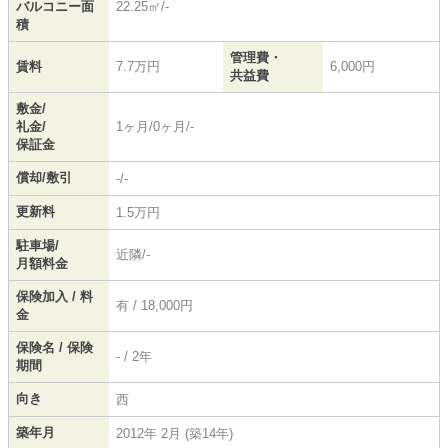
バルコニー面
22.25㎡/-
積
管理費・
賃料
7.7万円
6,000円
共益費
敷金/
礼金/
1ヶ月/0ヶ月/-
保証金
償却/敷引
-/-
更新料
1.5万円
駐車場/
近隣/-
月額料金
保険加入 / 料
有 / 18,000円
金
保険名 / 保険
- / 2年
期間
向き
西
築年月
2012年 2月 (築14年)