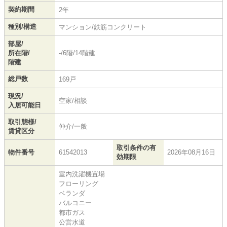
契約期間
2年
種別/構造
マンション/鉄筋コンクリート
部屋/
所在階/
-/6階/14階建
階建
総戸数
169戸
現況/
空家/相談
入居可能日
取引態様/
仲介/一般
賃貸区分
取引条件の有
物件番号
61542013
2026年08月16日
効期限
室内洗濯機置場
フローリング
ベランダ
バルコニー
都市ガス
公営水道