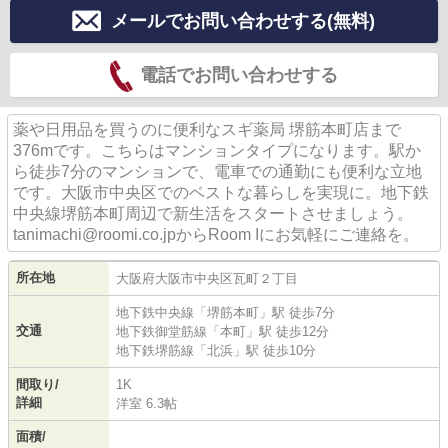
メールでお問い合わせする(無料)
電話でお問い合わせする
薬や日用品を買うのに便利なスギ薬局 堺筋本町店まで
376mです。こちらはマンションタイプになります。駅か
ら徒歩7分のマンションで、電車での通勤にも便利な立地
です。大阪市中央区でのベストな暮らしを実現に。地下鉄
中央線堺筋本町周辺で新生活をスタートさせましょう。
tanimachi@roomi.co.jpからRoom Iにお気軽にご連絡を。
所在地
大阪府
大阪市中央区
瓦町
２丁目
地下鉄中央線
「
堺筋本町
」駅 徒歩7分
交通
地下鉄御堂筋線
「
本町
」駅 徒歩12分
地下鉄堺筋線
「
北浜
」駅 徒歩10分
間取り/
1K
詳細
洋室 6.3帖
面積/