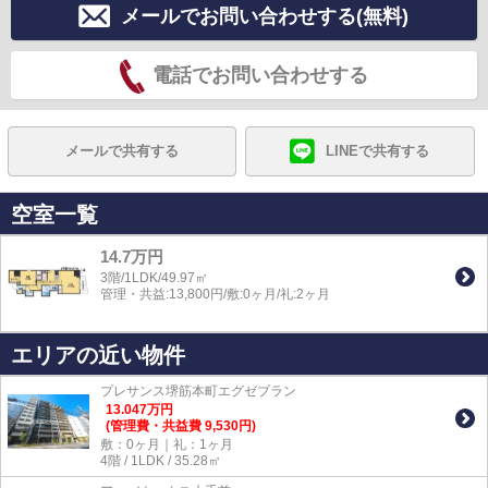
メールでお問い合わせする(無料)
電話でお問い合わせする
メールで共有する
LINEで共有する
空室一覧
14.7万円
3階/1LDK/49.97㎡
管理・共益:13,800円/敷:0ヶ月/礼:2ヶ月
エリアの近い物件
プレサンス堺筋本町エグゼブラン
13.047
万
円
(管理費・共益費 9,530円)
敷：0ヶ月｜礼：1ヶ月
4階 / 1LDK / 35.28㎡