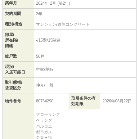
築年月
2024年 2月 (築2年)
契約期間
2年
種別/構造
マンション/鉄筋コンクリート
部屋/
所在階/
-/15階/15階建
階建
総戸数
56戸
現況/
空家/即時
入居可能日
取引態様/
仲介/一般
賃貸区分
取引条件の有
物件番号
80764290
2026年08月22日
効期限
フローリング
ベランダ
バルコニー
都市ガス
公営水道