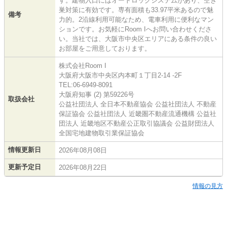
す。建物入口にはオートロックシステムがあり、空き
巣対策に有効です。専有面積も33.97平米あるので魅
備考
力的。2沿線利用可能なため、電車利用に便利なマン
ションです。お気軽にRoom Iへお問い合わせくださ
い。当社では、大阪市中央区エリアにある条件の良い
お部屋をご用意しております。
株式会社Room I
大阪府大阪市中央区内本町１丁目2-14 -2F
TEL:06-6949-8091
大阪府知事 (2) 第59226号
取扱会社
公益社団法人 全日本不動産協会 公益社団法人 不動産
保証協会 公益社団法人 近畿圏不動産流通機構 公益社
団法人 近畿地区不動産公正取引協議会 公益財団法人
全国宅地建物取引業保証協会
情報更新日
2026年08月08日
更新予定日
2026年08月22日
情報の見方