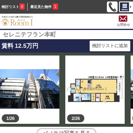
0
1
検討リスト
最近見た物件
お問合せ
セレニテフラン本町
賃料
12.5
万円
検討リストに追加
1/26
2/26