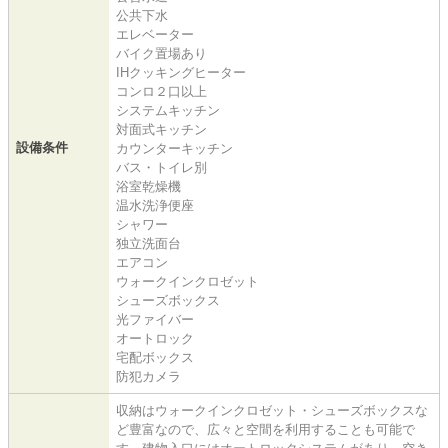
公共下水
エレベーター
バイク置場あり
IHクッキングヒーター
コンロ２口以上
システムキッチン
対面式キッチン
設備条件
カウンターキッチン
バス・トイレ別
浴室乾燥機
温水洗浄便座
シャワー
独立洗面台
エアコン
ウォークインクロゼット
シューズボックス
光ファイバー
オートロック
宅配ボックス
防犯カメラ
収納はウォークインクロゼット・シューズボックスな
ど豊富なので、広々と空間を利用することも可能で