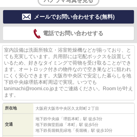
パノラマ写真を見る
メールでお問い合わせする(無料)
電話でお問い合わせする
室内設備は洗面所独立・浴室乾燥機などが揃っており、と
ても充実しています。共用部には宅配ボックスを設置して
いるため、好きなタイミングで荷物を受け取ることができ
ます。オートロック付きの物件なので空き巣などに狙われ
にくく安心できます。大阪市中央区で安定した暮らしを地
下鉄中央線堺筋本町周辺で実現。いつでも
tanimachi@roomi.co.jpまでご連絡ください。Room Iが叶え
ます。
所在地
大阪府
大阪市中央区
久太郎町
２丁目
地下鉄中央線
「
堺筋本町
」駅 徒歩3分
交通
地下鉄御堂筋線
「
本町
」駅 徒歩5分
地下鉄長堀鶴見緑地
「
長堀橋
」駅 徒歩10分