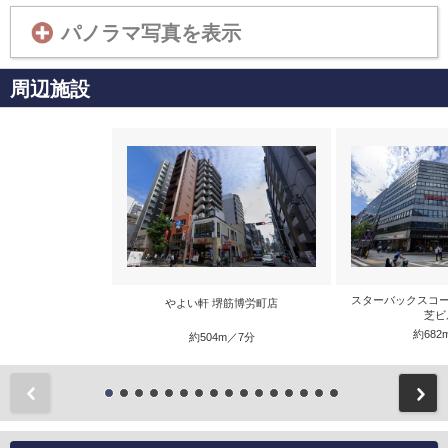
パノラマ写真を表示
周辺施設
スターバックスコー
やよい軒 堺筋博労町店
芝ビ
約682
約504m／7分
前