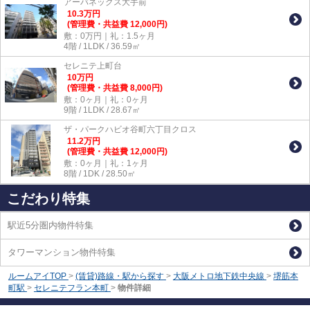
アーバネックス大手前
10.3
万
円
(管理費・共益費 12,000円)
敷：0万円｜礼：1.5ヶ月
4階 / 1LDK / 36.59㎡
セレニテ上町台
10
万
円
(管理費・共益費 8,000円)
敷：0ヶ月｜礼：0ヶ月
9階 / 1LDK / 28.67㎡
ザ・パークハビオ谷町六丁目クロス
11.2
万
円
(管理費・共益費 12,000円)
敷：0ヶ月｜礼：1ヶ月
8階 / 1DK / 28.50㎡
こだわり特集
駅近5分圏内物件特集
タワーマンション物件特集
ルームアイTOP
>
(賃貸)路線・駅から探す
>
大阪メトロ地下鉄中央線
>
堺筋本
町駅
>
セレニテフラン本町
>
物件詳細