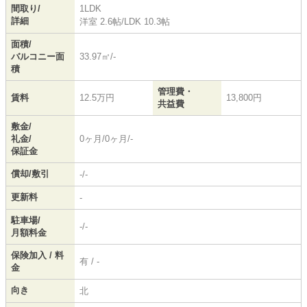
間取り/
1LDK
詳細
洋室 2.6帖
/
LDK 10.3帖
面積/
バルコニー面
33.97㎡/-
積
管理費・
賃料
12.5万円
13,800円
共益費
敷金/
礼金/
0ヶ月/0ヶ月/-
保証金
償却/敷引
-/-
更新料
-
駐車場/
-/-
月額料金
保険加入 / 料
有 / -
金
向き
北