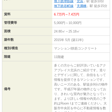
地下鉄堺筋線
「
北浜
」駅 徒歩10分
地下鉄谷町線
「
天満橋
」駅 徒歩15分
賃料
6.7万円～7.4万円
管理費等
5,000円～10,000円
面積
24.80㎡～25.18㎡
築年数
2015年 5月 (築11年)
種別/構造
マンション/鉄筋コンクリート
階建
11階建
多くの方からご好評頂いているアク
アプレイス北浜のご紹介です。造り
とデザインに関して、自信をもって
情報を提供できるマンションです。
高いニーズのある、駅徒歩9分の物件
備考
です。平成27年築の物件となってお
り、きれいな室内が魅力となってい
ます。より詳しい情報や内見のご予
約はRoom Iまでご連絡ください。大
阪市中央区を中心に不動産情報を数