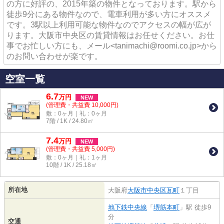
の方に好評の、2015年築の物件となっております。駅から
徒歩9分にある物件なので、電車利用が多い方にオススメ
です。3駅以上利用可能な物件なのでアクセスの幅が広が
ります。大阪市中央区の賃貸情報はお任せください。お仕
事でお忙しい方にも、メール<tanimachi@roomi.co.jp>から
のお問い合わせが楽です。
空室一覧
6.7
万
円
NEW
(管理費・共益費 10,000円)
敷：0ヶ月｜礼：0ヶ月
7階 / 1K / 24.80㎡
7.4
万
円
NEW
(管理費・共益費 5,000円)
敷：0ヶ月｜礼：1ヶ月
10階 / 1K / 25.18㎡
所在地
大阪府
大阪市中央区
瓦町
１丁目
地下鉄中央線
「
堺筋本町
」駅 徒歩9
分
交通