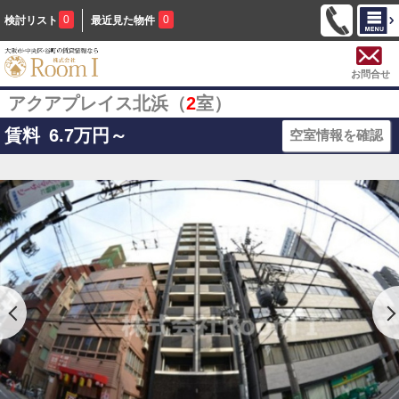
0
0
検討リスト
最近見た物件
お問合せ
アクアプレイス北浜（
2
室）
賃料
6.7
万円～
空室情報を確認