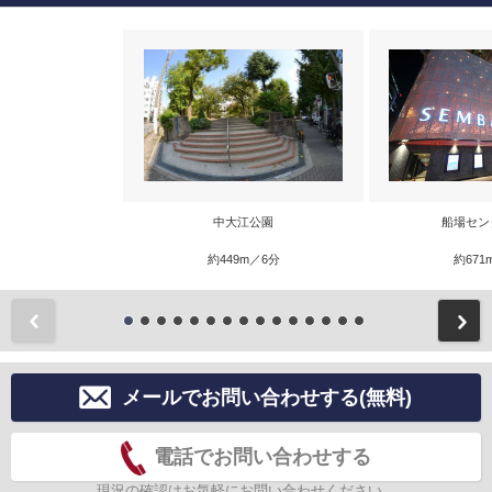
中大江公園
船場セン
約449m／6分
約671
前
メールでお問い合わせする(無料)
電話でお問い合わせする
現況の確認はお気軽にお問い合わせください。