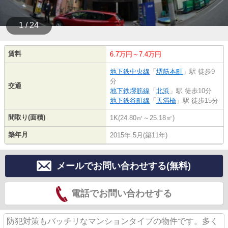
1 / 24
賃料
6.7万円～7.4万円
地下鉄中央線
「
堺筋本町
」駅 徒歩9
分
交通
地下鉄堺筋線
「
北浜
」駅 徒歩10分
地下鉄谷町線
「
天満橋
」駅 徒歩15分
間取り(面積)
1K(24.80㎡～25.18㎡)
築年月
2015年 5月(築11年)
メールでお問い合わせする(無料)
電話でお問い合わせする
防犯対策もバッチリなマンションタイプの物件です。多く