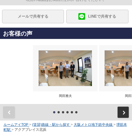
メールで共有する
LINEで共有する
お客様の声
岡田雅夫
岡田
前
ルームアイTOP
>
(賃貸)路線・駅から探す
>
大阪メトロ地下鉄中央線
>
堺筋本
町駅
>
アクアプレイス北浜