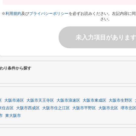
※
利用規約
及び
プライバシーポリシー
を必ずお読みください。左記内容に同
さい。
未入力項目がありま
わり条件から探す
区
大阪市港区
大阪市天王寺区
大阪市浪速区
大阪市東成区
大阪市生野区
東住吉区
大阪市西成区
大阪市住之江区
大阪市平野区
大阪市北区
堺市北
市
東大阪市