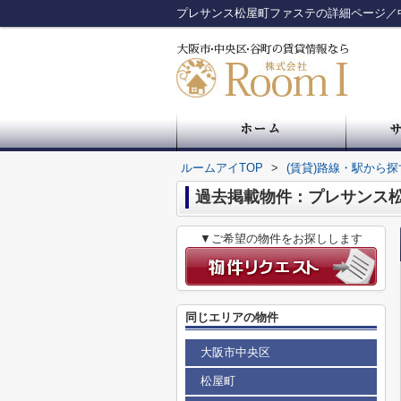
プレサンス松屋町ファステの詳細ページ／
ルームアイTOP
>
(賃貸)路線・駅から探
過去掲載物件：プレサンス
▼ご希望の物件をお探しします
同じエリアの物件
大阪市中央区
松屋町