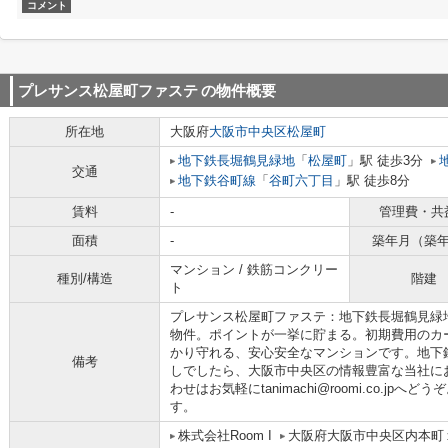
コメント
プレサンス松屋町ファステ
の物件概要
所在地
大阪府
大阪市中央区
松屋町
地下鉄長堀鶴見緑地
「
松屋町
」駅 徒歩3分
交通
地下鉄谷町線
「
谷町六丁目
」駅 徒歩8分
賃料
-
管理費・共
面積
-
築年月（築
マンション / 鉄筋コンクリー
種別/構造
階建
ト
プレサンス松屋町ファステ：地下鉄長堀鶴見緑
物件。ポイントが一挙に貯まる。初期費用のカ
かり守れる、安心安全なマンションです。地下
備考
しでしたら、大阪市中央区の情報豊富な当社に
わせはお気軽にtanimachi@roomi.co.j
す。
株式会社Room I
大阪府大阪市中央区内本町１丁