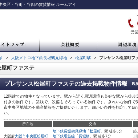
中央区・谷町・谷四の賃貸情報 ルームアイ
営業
す
>
大阪メトロ地下鉄長堀鶴見緑地
>
松屋町駅
>
プレサンス松屋町フ
松屋町ファステ
プレサンス松屋町ファステ
の過去掲載物件情報
現
12階建ての物件となっています。駅から近く周辺環境も良好な駅から徒歩
付きの物件です。築浅で、設備もそろっている物件です。きれいな物件で
市中央区地域の不動産情報をご提供いたします。細かい条件を指定してtanimach
い。
所在地
交通
地下鉄長堀鶴見緑地
「
松屋町
」駅 徒歩3分
築
大阪府
大阪市中央区
松屋町
地下鉄堺筋線
「
長堀橋
」駅 徒歩7分
1