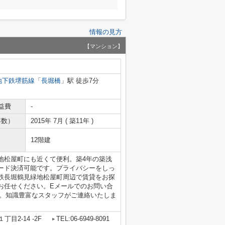
情報の見方
【マンション】
地下鉄堺筋線
「
長堀橋
」駅 徒歩7分
益費
-
年数）
2015年 7月 ( 築11年 )
12階建
地松屋町にも近くて便利。築4年の築浅
ード決済可能です。プライバシーをしっ
鉄長堀鶴見緑地松屋町周辺で賃貸をお探
お任せください。Eメールでのお問い合
pへどうぞ。知識豊富なスタッフがご連絡いたしま
目2-14 -2F
TEL:06-6949-8091