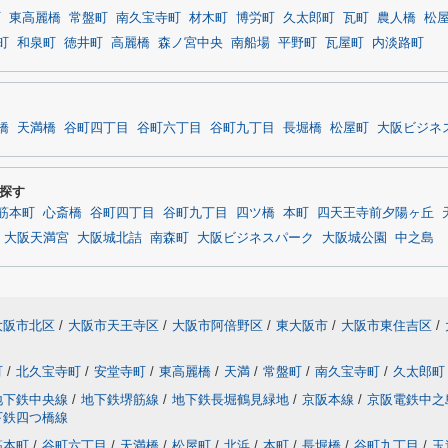
町
東高麗橋
常盤町
南久宝寺町
材木町
博労町
久太郎町
瓦町
農人橋
松
町
和泉町
徳井町
高麗橋
森ノ宮中央
南船場
平野町
瓦屋町
内淡路町
橋
天満橋
谷町四丁目
谷町六丁目
谷町九丁目
長堀橋
松屋町
大阪ビジネ
探す
筋本町
心斎橋
谷町四丁目
谷町九丁目
四ツ橋
本町
四天王寺前夕陽ヶ丘
大阪天満宮
大阪城北詰
南森町
大阪ビジネスパーク
大阪城公園
中之島
大阪市北区
/
大阪市天王寺区
/
大阪市阿倍野区
/
東大阪市
/
大阪市東住吉区
/
町
/
北久宝寺町
/
安堂寺町
/
東高麗橋
/
天満
/
常盤町
/
南久宝寺町
/
久太郎町
地下鉄中央線
/
地下鉄堺筋線
/
地下鉄長堀鶴見緑地
/
京阪本線
/
京阪電鉄中之
下鉄四つ橋線
筋本町
/
谷町六丁目
/
天満橋
/
松屋町
/
北浜
/
本町
/
長堀橋
/
谷町九丁目
/
玉