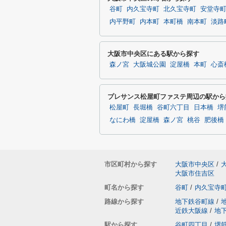
谷町
内久宝寺町
北久宝寺町
安堂寺
内平野町
内本町
本町橋
南本町
淡路
大阪市中央区にある駅から探す
森ノ宮
大阪城公園
淀屋橋
本町
心斎
プレサンス松屋町ファステ周辺の駅から
松屋町
長堀橋
谷町六丁目
日本橋
堺
なにわ橋
淀屋橋
森ノ宮
桃谷
肥後橋
市区町村から探す
大阪市中央区
/
大阪市住吉区
町名から探す
谷町
/
内久宝寺
路線から探す
地下鉄谷町線
/
近鉄大阪線
/
地
駅から探す
谷町四丁目
/
堺