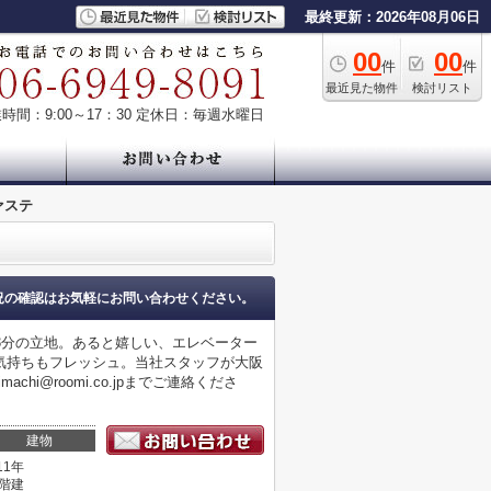
最終更新：2026年08月06日
00
00
件
件
最近見た物件
検討リスト
時間：9:00～17：30
定休日：毎週水曜日
ァステ
況の確認はお気軽にお問い合わせください。
3分の立地。あると嬉しい、エレベーター
気持ちもフレッシュ。当社スタッフが大阪
i@roomi.co.jpまでご連絡くださ
建物
11年
2階建