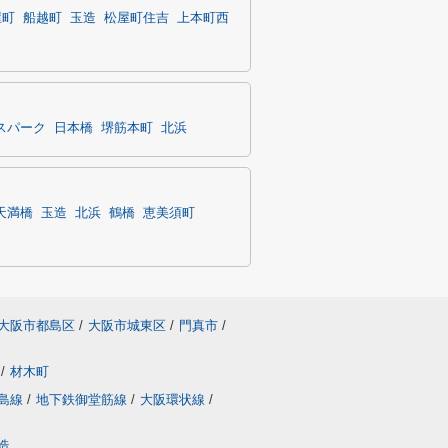
屋町
船越町
玉造
松屋町住吉
上本町西
スパーク
日本橋
堺筋本町
北浜
天満橋
玉造
北浜
鶴橋
恵美須町
大阪市都島区
/
大阪市城東区
/
門真市
/
/
材木町
島線
/
地下鉄御堂筋線
/
大阪環状線
/
造